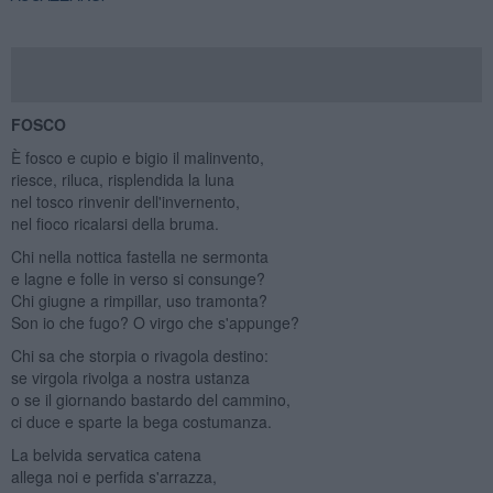
FOSCO
È fosco e cupio e bigio il malinvento,
riesce, riluca, risplendida la luna
nel tosco rinvenir dell'invernento,
nel fioco ricalarsi della bruma.
Chi nella nottica fastella ne sermonta
e lagne e folle in verso si consunge?
Chi giugne a rimpillar, uso tramonta?
Son io che fugo? O virgo che s'appunge?
Chi sa che storpia o rivagola destino:
se virgola rivolga a nostra ustanza
o se il giornando bastardo del cammino,
ci duce e sparte la bega costumanza.
La belvida servatica catena
allega noi e perfida s'arrazza,