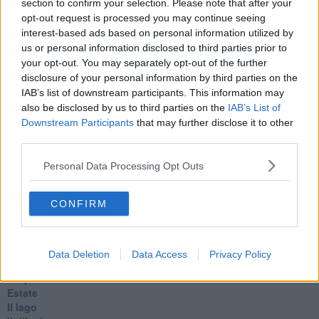
section to confirm your selection. Please note that after your
Veglia
opt-out request is processed you may continue seeing
​“D” come delitto
interest-based ads based on personal information utilized by
D
us or personal information disclosed to third parties prior to
Belle lettere
your opt-out. You may separately opt-out of the further
25 Aprile
disclosure of your personal information by third parties on the
Todo el bien, todo el mal
Silenzio
IAB’s list of downstream participants. This information may
Le parole
also be disclosed by us to third parties on the
IAB’s List of
​L’Australiana
Downstream Participants
that may further disclose it to other
Le stelle del jazz
third parties.
Vita & morte
Auguri
Personal Data Processing Opt Outs
Moro
Passanti
CONFIRM
Continuando, la nonna e il carretto
Metaverso smart
Fiamme
Anzi
Data Deletion
Data Access
Privacy Policy
Confessioni autoreferenziali
Utopie
Estate
Il lago