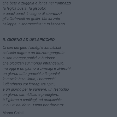
che bete e zugghia e fonca nei trombazzi
fa lègica busìa, fa gisbuto;
e quasi quasi, in segno di sberdazzi
gli affarfaresti un gniffo. Ma lui zuto
t'alloppa, ti sbernecchia; e tu l'accazzi.
IL GIORNO AD URLAPICCHIO
Ci son dei giorni smègi e lombidiosi
col cielo dagro e un fònzero gongruto
ci son meriggi gnàlidi e budriosi
che plògidan sul mondo infrangelluto,
ma oggi è un giorno a zìmpagi e zirlecchi
un giorno tutto gnacchi e timparlini,
le nuvole buzzìllano, i bernecchi
ludèrchiano coi fèrnagi tra i pini;
è un giorno per le vànvere, un festicchio
un giorno carmidioso e prodigiero,
è il giorno a cantilegi, ad urlapicchio
in cui m'hai detto "t'amo per davvero".
Marco Celati