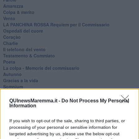
Amarezza
Colpa & merito
Vento
​LA PANCHINA ROSSA Requiem per il Commissario
Ospedali del cuore
Coraçào
Charlie
Il telefono del vento
Testamento & Commiato
Poeta
​La colpa - Memorie del commissario
Autunno
Gracias a la vida
Somnium
Fly me to the moon
Hop!
QUInewsMaremma.it -
Do Not Process My Personal
O sonho de um prisioneiro
Information
Memòrias
Sto qui
If you wish to opt-out of the sale, sharing to third parties, or
Scrivi
processing of your personal or sensitive information for
Bestiario
targeted advertising by us, please use the below opt-out
Pillole