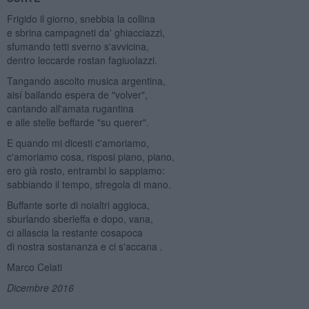
Frigido il giorno, snebbia la collina
e sbrina campagneti da' ghiacciazzi,
sfumando tetti sverno s'avvicina,
dentro leccarde rostan fagiuolazzi.
Tangando ascolto musica argentina,
aisí bailando espera de "volver",
cantando all'amata rugantina
e alle stelle beffarde "su querer".
E quando mi dicesti c'amoriamo,
c'amoriamo cosa, risposi piano, piano,
ero già rosto, entrambi lo sappiamo:
sabbiando il tempo, sfregola di mano.
Buffante sorte di noialtri aggioca,
sburlando sberleffa e dopo, vana,
ci allascia la restante cosapoca
di nostra sostananza e ci s'accana
.
Marco Celati
Dicembre 2016
_____________