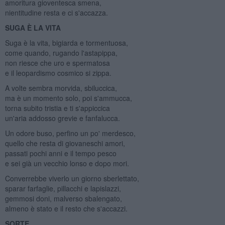
amoritura gioventesca smena,
nientitudine resta e ci s'accazza.
SUGA È LA VITA
Suga è la vita, bigiarda e tormentuosa,
come quando, rugando l'astapippa,
non riesce che uro e spermatosa
e il leopardismo cosmico si zippa.
A volte sembra morvida, sbiluccica,
ma è un momento solo, poi s'ammucca,
torna subito tristia e ti s'appiccica
un'aria addosso grevie e fanfalucca.
Un odore buso, perfino un po' merdesco,
quello che resta di giovaneschi amori,
passati pochi anni e il tempo pesco
e sei già un vecchio lonso e dopo mori.
Converrebbe viverlo un giorno sberlettato,
sparar farfaglie, pillacchi e lapislazzi,
gemmosi doni, malverso sbalengato,
almeno è stato e il resto che s'accazzi.
SORTE