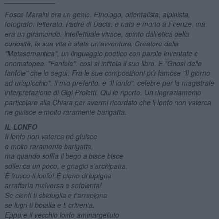
Fosco Maraini era un genio. Etnologo, orientalista, alpinista,
fotografo, letterato. Padre di Dacia, è nato e morto a Firenze, ma
era un giramondo. Intellettuale vivace, spinto dall'etica della
curiosità, la sua vita è stata un'avventura. Creatore della
"Metasemantica", un linguaggio poetico con parole inventate e
onomatopee. "Fanfole", così si intitola il suo libro. E "Gnosi delle
fanfole" che lo seguì. Fra le sue composizioni più famose "Il giorno
ad urlapicchio", il mio preferito, e "Il lonfo", celebre per la magistrale
interpretazione di Gigi Proietti. Qui le riporto. Un ringraziamento
particolare alla Chiara per avermi ricordato che il lonfo non vaterca
né gluisce e molto raramente barigatta.
IL LONFO
Il lonfo non vaterca né gluisce
e molto raramente barigatta,
ma quando soffia il bego a bisce bisce
sdilenca un poco, e gnagio s'archipatta.
È frusco il lonfo! È pieno di lupigna
arrafferìa malversa e sofolenta!
Se cionfi ti sbiduglia e t'arrupigna
se lugri ti botalla e ti criventa.
Eppure il vecchio lonfo ammargelluto