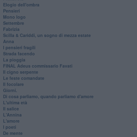
Elogio dell'ombra
Pensieri
Mono logo
Settembre
Fabrizia
​Scilla & Cariddi, un sogno di mezza estate
Anna
I pensieri fragili
Strada facendo
La pioggia
FINAL Adeus commissario Favati
Il cigno serpente
Le feste comandate
Il focolare
Giorni.
Di cosa parliamo, quando parliamo d'amore
L'ultima età
Il salice
L'Annina
L'amore
I poeti
De mente