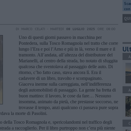
Scar
con 
QUI
DI MARCO CELATI - MARTEDÌ
08 LUGLIO 2025
ORE 08:00
Uno di questi giorni passavo in macchina per
Pontedera, sulla Tosco Romagnola nel tratto che corre
Ult
lungo l’Era e poi l’Arno e più in là, verso il mare e il
tramonto. All’andata, all’altezza del distributore del
A
Marianelli, al centro della strada, ho notato di sfuggita
qualcosa che sventolava al passaggio delle auto. Di
ritorno, c’ho fatto caso, stava ancora lì. Era il
cadavere di un libro, travolto e scompaginato.
Giaceva inerme sulla carreggiata, nell’indifferenza
degli automobilisti di passaggio. La gente ha fretta di
A
buon mattino: il lavoro, le cose da fare… Nessuno
insomma, animato da pietà, che prestasse soccorso, ne
trovasse il tempo, anzi qualcuno ci passava pure sopra
rdava la morte di Pasolini.
o della Tosco Romagnola e, spericolandomi nel traffico degli
C
strada a raccoglierlo. Per il libro purtroppo non c’era più niente