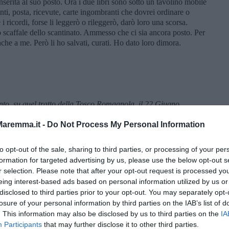
nserita al suo posto. Ora i due libri sono sotto un tavolino mobile
nti, posta, ricevute, carte ingombranti che dovrei ordinare o
e i ricordi, forse li leggerò o rileggerò, darò loro una scorsa.
o scaffale dello scantinato. Ammesso che ci sia ancora posto. Per
che a me. Però li ho salvati, curati. Ho dato loro dimora.
conto, su quel tratto della Tosco Romagnola, il 22 Giugno,
r, travolto da uno scooter. In memoria di quella giovane vita
aremma.it -
Do Not Process My Personal Information
to opt-out of the sale, sharing to third parties, or processing of your per
formation for targeted advertising by us, please use the below opt-out s
r selection. Please note that after your opt-out request is processed y
eing interest-based ads based on personal information utilized by us or
disclosed to third parties prior to your opt-out. You may separately opt-
losure of your personal information by third parties on the IAB’s list of
. This information may also be disclosed by us to third parties on the
IA
Participants
that may further disclose it to other third parties.