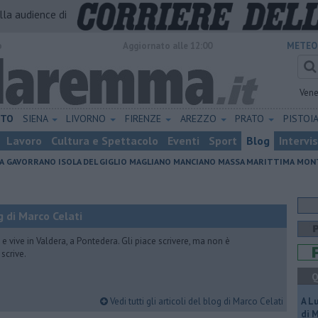
alla audience di
o
Aggiornato alle 12:00
METEO
Vene
ETO
SIENA
LIVORNO
FIRENZE
AREZZO
PRATO
PISTOI
Lavoro
Cultura e Spettacolo
Eventi
Sport
Blog
Intervi
A
GAVORRANO
ISOLA DEL GIGLIO
MAGLIANO
MANCIANO
MASSA MARITTIMA
MONT
 di Marco Celati
vive in Valdera, a Pontedera. Gli piace scrivere, ma non è
scrive.
Q
Vedi tutti gli articoli del blog di Marco Celati
A L
di 