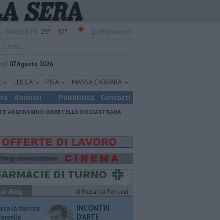
25°
37°
:
GROSSETO
QuiNews.net
rdì
07 Agosto 2026
A
LUCCA
PISA
MASSA CARRARA
ste
Animali
Pubblicità
Contatti
E ARGENTARIO
ORBETELLO
ROCCASTRADA
ui Blog
di Riccardo Ferrucci
INCONTRI
ucca la mostra
D'ARTE
Marcello