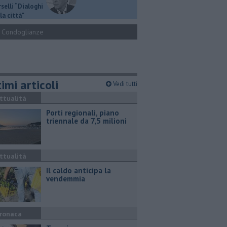
selli “Dialoghi
la città"
Condoglianze
imi articoli
Vedi tutti
ttualità
Porti regionali, piano
triennale da 7,5 milioni
ttualità
Il caldo anticipa la
vendemmia
ronaca