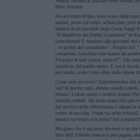
Veneto, davanti al piazzale dello Stadio, ne
libro. Ancora!
Ho accostato di lato, sono sceso dalla macc
andato, perso sul colpo, schiacciato, però a
trattava di un tascabile degli Oscar Saggi 
“Il Manifesto del Partito Comunista” di Ka
coincidenza! E riandavo alla gioventù del s
- lo spettro del comunismo”
. Proprio lui!
“
comunista. I proletari non hanno da perd
Proletari di tutti i paesi, unitevi!”
. Dio san
manifesto del partito stesso. E ora la favola, 
per strada, come l’altro libro della nipote d
Come sarà successo? Appartenevano alla soli
via? In questo caso, almeno stando a titoli, 
deluso? Lettore uomo o lettrice donna? Pref
sarebbe orribile. Ma forse erano libri già r
dal servizio della differenziata e stipata in
centro di raccolta. Volati via nella velocit
monito sul tempo e la storia? Sul romanzo?
Ma giuro che è successo davvero e so che i li
libro dell’Allende mancava una pagina, stra