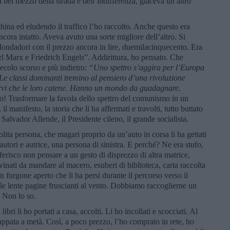
l bel mezzo della strada e dell’indifferenza, giaceva un altro
hina ed eludendo il traffico l’ho raccolto. Anche questo era
ncora intatto. Aveva avuto una sorte migliore dell’altro. Si
Mondadori con il prezzo ancora in lire, duemilacinquecento. Era
rl Marx e Friedrich Engels”. Addirittura, ho pensato. Che
ecolo scorso e più indietro:
“Uno spettro s
’aggira per l
’Europa
Le classi dominanti tremino al pensiero d
’una rivoluzione
ervi che le loro catene. Hanno un mondo da guadagnare.
to! Trasformare la favola dello spettro del comunismo in un
il manifesto, la storia che li ha affermati e travolti, tutto buttato
i Salvador Allende, il Presidente cileno, il grande socialista.
ta persona, che magari proprio da un’auto in corsa li ha gettati
autori e autrice, una persona di sinistra. E perché? Ne era stufo,
erisco non pensare a un gesto di disprezzo di altra matrice,
ovinati da mandare al macero, esuberi di biblioteca, carta raccolta
 un furgone aperto che li ha persi durante il percorso verso il
à, le lente pagine fruscianti al vento. Dobbiamo raccoglierne un
 Non lo so.
bri li ho portati a casa, accolti. Li ho incollati e scocciati. Al
ppata a metà. Così, a poco prezzo, l’ho comprato in rete, ho