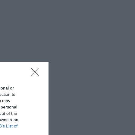
sonal or
ection to
ou may
 personal
out of the
 downstream
B’s List of