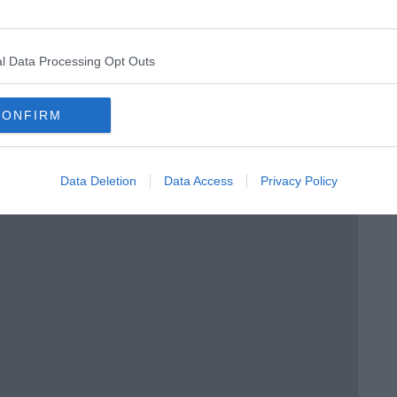
l Data Processing Opt Outs
menica” di Marco Celati
CONFIRM
Data Deletion
Data Access
Privacy Policy