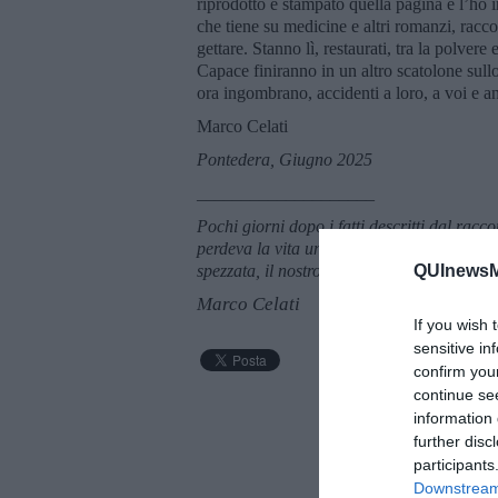
riprodotto e stampato quella pagina e l’ho i
che tiene su medicine e altri romanzi, racco
gettare. Stanno lì, restaurati, tra la polvere 
Capace finiranno in un altro scatolone sull
ora ingombrano, accidenti a loro, a voi e an
Marco Celati
Pontedera, Giugno 2025
____________________
Pochi giorni dopo i fatti descritti dal rac
perdeva la vita un diciassettenne, Raid Ami
spezzata, il nostro dolore
.
QUInewsM
Marco Celati
If you wish 
sensitive in
confirm you
continue se
information 
further disc
participants
Downstream 