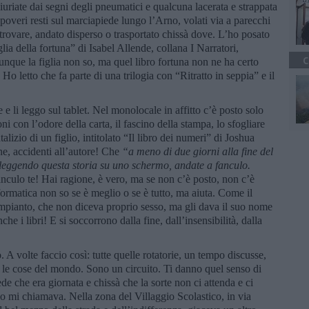
giuriate dai segni degli pneumatici e qualcuna lacerata e strappata
 poveri resti sul marciapiede lungo l’Arno, volati via a parecchi
 trovare, andato disperso o trasportato chissà dove. L’ho posato
iglia della fortuna” di Isabel Allende, collana I Narratori,
C
nque la figlia non so, ma quel libro fortuna non ne ha certo
. Ho letto che fa parte di una trilogia con “Ritratto in seppia” e il
 e li leggo sul tablet. Nel monolocale in affitto c’è posto solo
i con l’odore della carta, il fascino della stampa, lo sfogliare
lizio di un figlio, intitolato “Il libro dei numeri” di Joshua
e, accidenti all’autore! Che
“a meno di due giorni alla fine del
 leggendo questa storia su uno schermo, andate a fanculo.
anculo te! Hai ragione, è vero, ma se non c’è posto, non c’è
nformatica non so se è meglio o se è tutto, ma aiuta. Come il
pianto, che non diceva proprio sesso, ma gli dava il suo nome
 i libri! E si soccorrono dalla fine, dall’insensibilità, dalla
A volte faccio così: tutte quelle rotatorie, un tempo discusse,
 le cose del mondo. Sono un circuito. Ti danno quel senso di
de che era giornata e chissà che la sorte non ci attenda e ci
rio mi chiamava. Nella zona del Villaggio Scolastico, in via