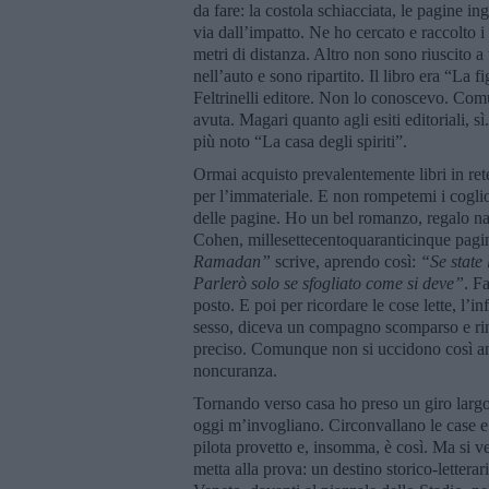
da fare: la costola schiacciata, le pagine in
via dall’impatto. Ne ho cercato e raccolto i
metri di distanza. Altro non sono riuscito a
nell’auto e sono ripartito. Il libro era “La f
Feltrinelli editore. Non lo conoscevo. Comu
avuta. Magari quanto agli esiti editoriali, sì
più noto “La casa degli spiriti”.
Ormai acquisto prevalentemente libri in rete
per l’immateriale. E non rompetemi i coglion
delle pagine. Ho un bel romanzo, regalo nata
Cohen, millesettecentoquaranticinque pagin
Ramadan”
scrive, aprendo così:
“Se state
Parlerò solo se sfogliato come si deve”
. F
posto. E poi per ricordare le cose lette, l’i
sesso, diceva un compagno scomparso e rim
preciso. Comunque non si uccidono così anche
noncuranza.
Tornando verso casa ho preso un giro largo. 
oggi m’invogliano. Circonvallano le case e
pilota provetto e, insomma, è così. Ma si ve
metta alla prova: un destino storico-lettera