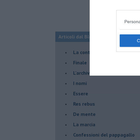
Persona
Articoli dal Blog “Racconti della do
La controversia degli azzimi
Finale
L'archivio
I nomi
Essere
Res rebus
De mente
La marcia
Confessioni del pappagallo