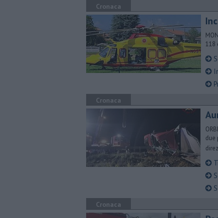
Cronaca
In
MONT
118 
S
I
P
Cronaca
Aur
ORBE
due 
dire
Tr
Sc
Sc
Cronaca