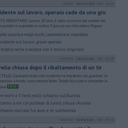
LUNEDÌ
20/10/2025
ORE 18:35
cidente sul lavoro, operaio cade da una gru
E ARGENTARIO. L'uomo, 63 anni, è stato soccorso dai sanitari del
e portato in ospedale in codice 3 (rosso) con l'elicottero Pegaso
oda caustica negli occhi, camionista in ospedale
ncidente sul lavoro, grave operaio
recipita nella scarpata con il mezzo cingolato
MARTEDÌ
14/10/2025
ORE 09:05
elia chiusa dopo il ribaltamento di un tir
TELLO. L'autoarticolato nell'incidente ha impattato sul guardrail. Le
persone a bordo sono rimaste ferite. Strada bloccata in entrambe le
zioni
e morti e 5 feriti nello schianto sull'Aurelia
ontro a tre col pullman di turisti, chiusa l'Aurelia
hianto mortale fra auto e tir sull'Aurelia
MARTEDÌ
23/09/2025
ORE 09:30