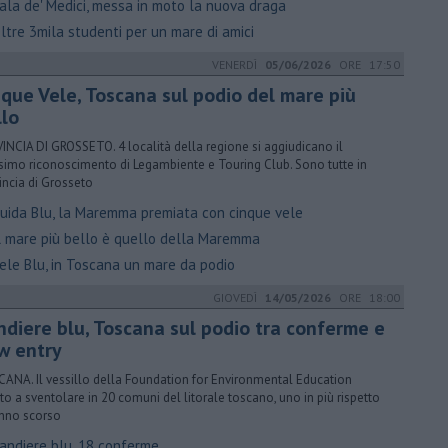
ala de' Medici, messa in moto la nuova draga
ltre 3mila studenti per un mare di amici
VENERDÌ
05/06/2026
ORE 17:50
nque Vele, Toscana sul podio del mare più
llo
INCIA DI GROSSETO. 4 località della regione si aggiudicano il
imo riconoscimento di Legambiente e Touring Club. Sono tutte in
incia di Grosseto
uida Blu, la Maremma premiata con cinque vele
l mare più bello è quello della Maremma
ele Blu, in Toscana un mare da podio
GIOVEDÌ
14/05/2026
ORE 18:00
ndiere blu, Toscana sul podio tra conferme e
w entry
ANA. Il vessillo della Foundation for Environmental Education
to a sventolare in 20 comuni del litorale toscano, uno in più rispetto
anno scorso
andiere blu, 18 conferme