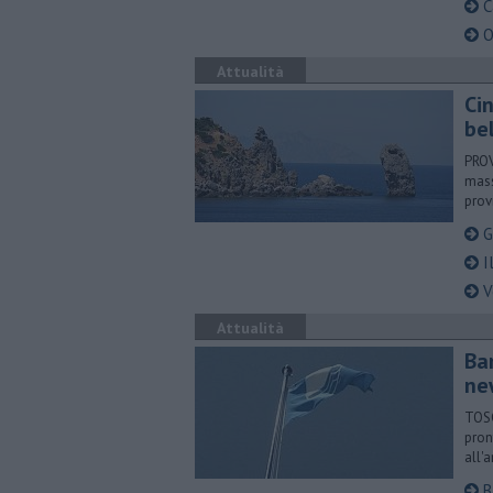
C
O
Attualità
Ci
be
PROV
mass
prov
G
I
V
Attualità
Ba
ne
TOSC
pron
all'
B