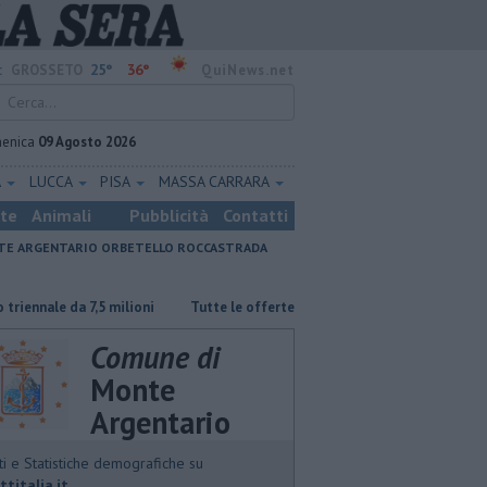
25°
36°
:
GROSSETO
QuiNews.net
enica
09 Agosto 2026
A
LUCCA
PISA
MASSA CARRARA
ste
Animali
Pubblicità
Contatti
E ARGENTARIO
ORBETELLO
ROCCASTRADA
 7,5 milioni
​Tutte le offerte di lavoro in provincia di Grosseto
​Be
Comune di
Monte
Argentario
ti e Statistiche demografiche su
ttitalia.it