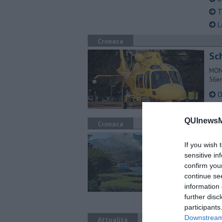
T
La
Cronaca
Sc
MONT
56en
Op
I
QUInewsM
Cronaca
Fi
If you wish 
TOSC
sensitive in
diva
confirm you
continue se
F
information 
N
further disc
In
participants
Downstream 
Attualità