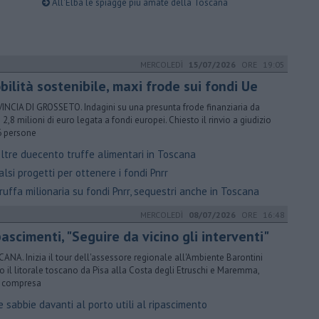
All'Elba le spiagge più amate della Toscana
MERCOLEDÌ
15/07/2026
ORE 19:05
ilità sostenibile, maxi frode sui fondi Ue
INCIA DI GROSSETO. Indagini su una presunta frode finanziaria da
e 2,8 milioni di euro legata a fondi europei. Chiesto il rinvio a giudizio
6 persone
ltre duecento truffe alimentari in Toscana
lsi progetti per ottenere i fondi Pnrr
uffa milionaria su fondi Pnrr, sequestri anche in Toscana
MERCOLEDÌ
08/07/2026
ORE 16:48
ascimenti, "Seguire da vicino gli interventi"
ANA. Inizia il tour dell'assessore regionale all'Ambiente Barontini
o il litorale toscano da Pisa alla Costa degli Etruschi e Maremma,
 compresa
 sabbie davanti al porto utili al ripascimento