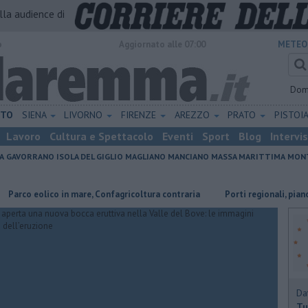
alla audience di
o
Aggiornato alle 07:00
METEO
Dom
ETO
SIENA
LIVORNO
FIRENZE
AREZZO
PRATO
PISTOI
Lavoro
Cultura e Spettacolo
Eventi
Sport
Blog
Intervi
A
GAVORRANO
ISOLA DEL GIGLIO
MAGLIANO
MANCIANO
MASSA MARITTIMA
MONT
o in mare, Confagricoltura contraria
Porti regionali, piano triennale da
Da
Tu