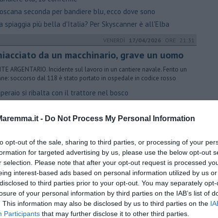
oscana seconda per bandiere blu, ecco dove sono
 spiaggia più bella d'Italia? Per Skyscanner è all'Elba
VENERDÌ
17/04/2026
ORE 21:31
hiacciato da un macchinario, grave un uomo
E ARGENTARIO. Incidente sul lavoro in un cantiere navale. Ferito un
ne: soccorso dal 118 è stato portato in ospedale in codice rosso
eraio si ribalta con il trattore nel bosco
ncidente sul lavoro, grave un uomo
aremma.it -
Do Not Process My Personal Information
GIOVEDÌ
09/04/2026
ORE 18:40
amme nei boschi, due roghi in poche ore
to opt-out of the sale, sharing to third parties, or processing of your per
ANA. Complesse operazioni di spegnimento per due incendi
formation for targeted advertising by us, please use the below opt-out s
mpati in Maremma e in Garfagnana. In azione anche gli elicotteri
r selection. Please note that after your opt-out request is processed y
eing interest-based ads based on personal information utilized by us or
iamme nel condominio, 60 evacuati nella notte
disclosed to third parties prior to your opt-out. You may separately opt-
ei boschi toscani 34 incendi in una settimana
losure of your personal information by third parties on the IAB’s list of
cendio nel bosco, elicotteri in volo per domare le fiamme
. This information may also be disclosed by us to third parties on the
IA
Participants
that may further disclose it to other third parties.
GIOVEDÌ
12/03/2026
ORE 11:28