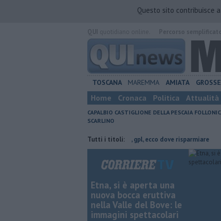
Questo sito contribuisce 
QUI
quotidiano online.
Percorso semplificat
TOSCANA
MAREMMA
AMIATA
GROSS
Home
Cronaca
Politica
Attualità
CAPALBIO
CASTIGLIONE DELLA PESCAIA
FOLLONIC
SCARLINO
di Grosseto
​Benzina, gasolio, gpl, ecco dove risparmiare
Tutti i titoli:
Parco eolic
Etna, si è aperta una
nuova bocca eruttiva
nella Valle del Bove: le
immagini spettacolari