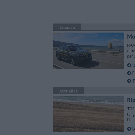
Cronaca
Mob
PROV
oltr
per 
O
Fa
Tr
Attualità
Rip
TOSC
lung
Elba
Le