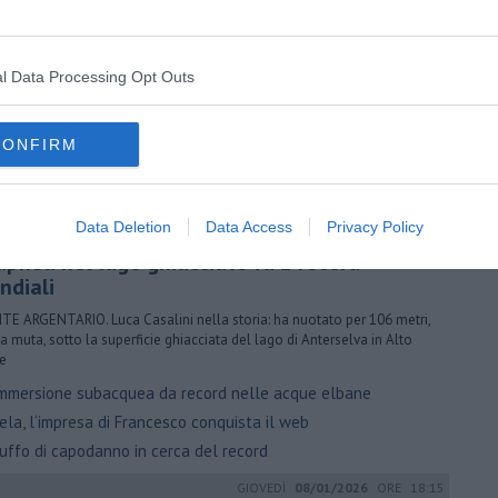
 morta Enrica Bonaccorti
. La popolare conduttrice e attrice intratteneva con la Toscana un
l Data Processing Opt Outs
e legame, tanto da aver scelto la Maremma come buen retiro. Aveva
nni
 un mese dalla morte l'Argentario saluta la Carrà
CONFIRM
 morta Carla Fracci
ddio a Pippo Baudo, padre della tv
Data Deletion
Data Access
Privacy Policy
SABATO
07/03/2026
ORE 18:20
 apnea nel lago ghiacciato fa 2 record
ndiali
E ARGENTARIO. Luca Casalini nella storia: ha nuotato per 106 metri,
a muta, sotto la superficie ghiacciata del lago di Anterselva in Alto
e
mmersione subacquea da record nelle acque elbane
la, l‘impresa di Francesco conquista il web
uffo di capodanno in cerca del record
GIOVEDÌ
08/01/2026
ORE 18:15