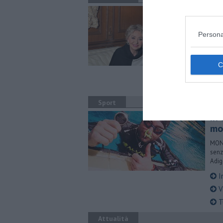
E'
ROMA
Persona
fort
76 a
A
È
A
Sport
In
mo
MONT
senz
Adig
I
Ve
T
Attualità