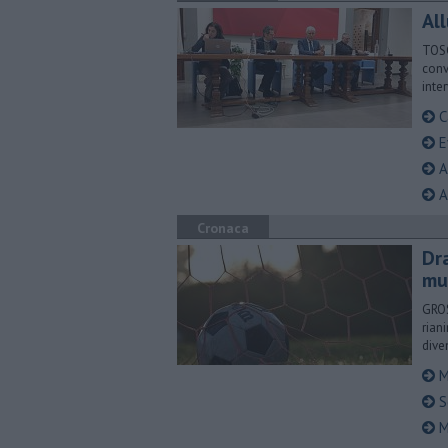
All
TOSC
conv
inter
Ca
Ev
Al
Al
Cronaca
Dr
mu
GROS
rian
dive
M
S
M