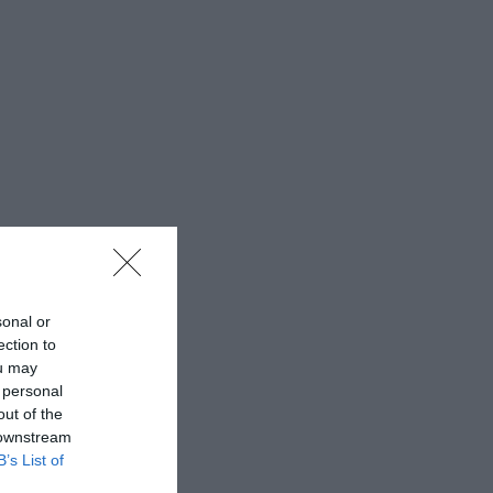
sonal or
ection to
ou may
 personal
out of the
 downstream
B’s List of