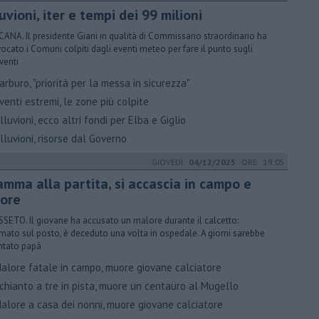
uvioni, iter e tempi dei 99 milioni
ANA. Il presidente Giani in qualità di Commissario straordinario ha
ocato i Comuni colpiti dagli eventi meteo per fare il punto sugli
venti
rburo, "priorità per la messa in sicurezza"
enti estremi, le zone più colpite
luvioni, ecco altri fondi per Elba e Giglio
luvioni, risorse dal Governo
GIOVEDÌ
04/12/2025
ORE 19:05
amma alla partita, si accascia in campo e
ore
SETO. Il giovane ha accusato un malore durante il calcetto:
imato sul posto, è deceduto una volta in ospedale. A giorni sarebbe
ntato papà
alore fatale in campo, muore giovane calciatore
chianto a tre in pista, muore un centauro al Mugello
alore a casa dei nonni, muore giovane calciatore