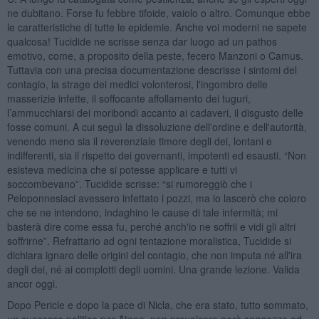
ne dubitano. Forse fu febbre tifoide, vaiolo o altro. Comunque ebbe
le caratteristiche di tutte le epidemie. Anche voi moderni ne sapete
qualcosa! Tucidide ne scrisse senza dar luogo ad un pathos
emotivo, come, a proposito della peste, fecero Manzoni o Camus.
Tuttavia con una precisa documentazione descrisse i sintomi del
contagio, la strage dei medici volonterosi, l'ingombro delle
masserizie infette, il soffocante affollamento dei tuguri,
l’ammucchiarsi dei moribondi accanto ai cadaveri, il disgusto delle
fosse comuni. A cui seguì la dissoluzione dell'ordine e dell'autorità,
venendo meno sia il reverenziale timore degli dei, lontani e
indifferenti, sia il rispetto dei governanti, impotenti ed esausti. “Non
esisteva medicina che si potesse applicare e tutti vi
soccombevano”. Tucidide scrisse: “si rumoreggiò che i
Peloponnesiaci avessero infettato i pozzi, ma io lascerò che coloro
che se ne intendono, indaghino le cause di tale infermità; mi
basterà dire come essa fu, perché anch'io ne soffrii e vidi gli altri
soffrirne”. Refrattario ad ogni tentazione moralistica, Tucidide si
dichiara ignaro delle origini del contagio, che non imputa né all'ira
degli dei, né ai complotti degli uomini. Una grande lezione. Valida
ancor oggi.
Dopo Pericle e dopo la pace di Nicla, che era stato, tutto sommato,
un successo politico per Atene, non prevalsero però saggezza ed