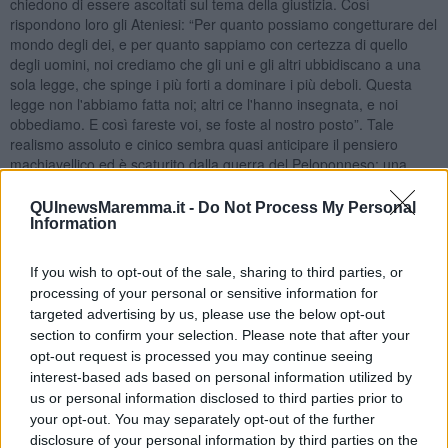
chiedono di essere ascoltati sul tema della giustizia. Così
rispondono loro gli Ateniesi: “Per quanto possiamo congetturare del
mondo degli dei, e per quanto sappiamo con certezza di quello
degli uomini, noi crediamo che gli uni e gli altri ubbidiscano a una
sola legge, che spinge i più forti a dominare i più deboli. Questa
legge non l'abbiamo fatta noi; altri ce l'hanno insegnata, e noi
obbediamo. E così fareste voi, se foste al nostro posto”. Tale
realismo assoluto e cinico sembra quasi anticipare il pensiero
machiavellico ed è scaturito dalla guerra del Peloponneso: una
guerra combattuta senza esclusione di colpi. Bisogna anche
aggiungere che per Tucidide l'uomo politico deve conoscere le
QUInewsMaremma.it -
Do Not Process My Personal
istanze razionali ed emotive che coesistono nell'essere umano e
Information
deve saperle conciliare anche con l'elemento della "casualità".
Al di là dell’imparzialità che lo scrittore si impone, il suo pensiero
If you wish to opt-out of the sale, sharing to third parties, or
politico può essere compreso da un brano in particolare: le
processing of your personal or sensitive information for
demagogie di Pericle. Demagogia, letteralmente, era l’arte di
targeted advertising by us, please use the below opt-out
guidare il popolo; in seguito, e anche già presso noi antichi,
section to confirm your selection. Please note that after your
decadde fino a diventare cascame della democrazia: la capacità di
opt-out request is processed you may continue seeing
lusingare il popolo ed esserne lusingati, mediante il
bla, bla, bla
. E
interest-based ads based on personal information utilized by
allora sovrani o democratici? Demagogia o democrazia? Popolari o
us or personal information disclosed to third parties prior to
populisti? Nodi da sempre irrisolti. Platone e Aristotele deprecavano
your opt-out. You may separately opt-out of the further
la demagogia, la sua retorica ingannevole; Platone, aristocratico
disclosure of your personal information by third parties on the