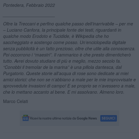
Pontedera, Febbraio 2022
_____________________
Oltre la Treccani e perfino qualche passo dell’inarrivabile – per me
– Luciano Canfora, la principale fonte dei testi, riguardanti in
qualche modo Erodoto e Tucidide, è Wikipedia che ho
saccheggiato e sostengo come posso. Un’enciclopedia digitale
senza pubblicità è un fatto prezioso, oltre che utile alla conoscenza.
Poi occorrono i “maestri”. Il rammarico è che presto dimenticherò
tutto. Avrei dovuto studiare di più e meglio, mezzo secolo fa.
“Conobbi il tremolar de la marina” è una pillola dantesca, dal
Purgatorio. Queste storie all’acqua di rose sono dedicate ai miei
amici storici: che non se n
’
abbiano a male per le mie improvvisate e
sprovvedute invasioni di campo! E se proprio se n
’
avessero a male,
che lo mettano accanto al bene. E mi assolvano. Almeno loro.
Marco Celati