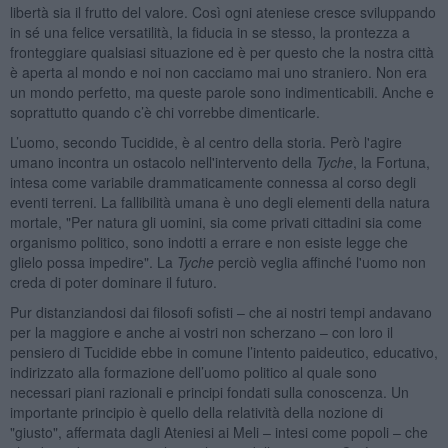
libertà sia il frutto del valore. Così ogni ateniese cresce sviluppando
in sé una felice versatilità, la fiducia in se stesso, la prontezza a
fronteggiare qualsiasi situazione ed è per questo che la nostra città
è aperta al mondo e noi non cacciamo mai uno straniero. Non era
un mondo perfetto, ma queste parole sono indimenticabili. Anche e
soprattutto quando c’è chi vorrebbe dimenticarle.
L’uomo, secondo Tucidide, è al centro della storia. Però l'agire
umano incontra un ostacolo nell'intervento della
Tyche
, la Fortuna,
intesa come variabile drammaticamente connessa al corso degli
eventi terreni. La fallibilità umana è uno degli elementi della natura
mortale, "Per natura gli uomini, sia come privati cittadini sia come
organismo politico, sono indotti a errare e non esiste legge che
glielo possa impedire". La
Tyche
perciò veglia affinché l'uomo non
creda di poter dominare il futuro.
Pur distanziandosi dai filosofi sofisti – che ai nostri tempi andavano
per la maggiore e anche ai vostri non scherzano – con loro il
pensiero di Tucidide ebbe in comune l’intento paideutico, educativo,
indirizzato alla formazione dell’uomo politico al quale sono
necessari piani razionali e principi fondati sulla conoscenza. Un
importante principio è quello della relatività della nozione di
"giusto", affermata dagli Ateniesi ai Meli – intesi come popoli – che