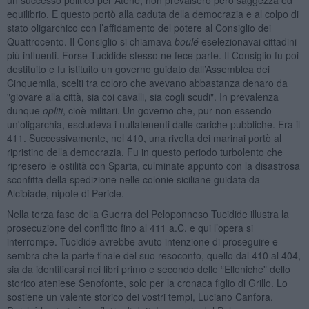
equilibrio. E questo portò alla caduta della democrazia e al colpo di
stato oligarchico con l’affidamento del potere al Consiglio dei
Quattrocento. Il Consiglio si chiamava
boulé
eselezionavai cittadini
più influenti. Forse Tucidide stesso ne fece parte. Il Consiglio fu poi
destituito e fu istituito un governo guidato dall’Assemblea dei
Cinquemila, scelti tra coloro che avevano abbastanza denaro da
"giovare alla città, sia coi cavalli, sia cogli scudi". In prevalenza
dunque
opliti
, cioè militari. Un governo che, pur non essendo
un'oligarchia, escludeva i nullatenenti dalle cariche pubbliche. Era il
411. Successivamente, nel 410, una rivolta dei marinai portò al
ripristino della democrazia. Fu in questo periodo turbolento che
ripresero le ostilità con Sparta, culminate appunto con la disastrosa
sconfitta della spedizione nelle colonie siciliane guidata da
Alcibiade, nipote di Pericle.
Nella terza fase della Guerra del Peloponneso Tucidide illustra la
prosecuzione del conflitto fino al 411 a.C. e qui l’opera si
interrompe. Tucidide avrebbe avuto intenzione di proseguire e
sembra che la parte finale del suo resoconto, quello dal 410 al 404,
sia da identificarsi nei libri primo e secondo delle “Elleniche” dello
storico ateniese Senofonte, solo per la cronaca figlio di Grillo. Lo
sostiene un valente storico dei vostri tempi, Luciano Canfora.