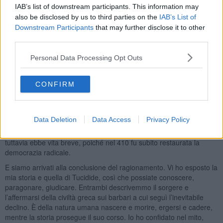
intellettuale, fu severo anche con la democrazia, Aristotele ne colse
IAB’s list of downstream participants. This information may
il compromesso. Tucidide, dal canto suo, espresse, anche se
also be disclosed by us to third parties on the
IAB’s List of
discretamente, un apprezzamento dell'opera dello statista ateniese:
Downstream Participants
that may further disclose it to other
difatti, di quest'ultimo apprezzava le scelte politiche e
third parties.
l'organizzazione dello Stato, facendo così trasparire il proprio
pensiero, moderato e conservatore al tempo stesso. Una sorta di
Personal Data Processing Opt Outs
conciliazione tra democrazia popolare ed autorità statale. Tucidide
elogia la visione democratica di Pericle e la sua prudenza, la sua
scelta di evitare lo scontro campale con gli Spartani. Condanna
CONFIRM
quindi seccamente la politica seguita dai democratici radicali dopo
la sua morte. In questo senso si rivela essere un democratico
moderato. Definisce la Costituzione dei Cinquemila del 411 a.C.
Data Deletion
Data Access
Privacy Policy
come la migliore forma di governo mai avuta da Atene. Si trattava
di una “giusta” commisurazione di democrazia ed oligarchia, che
tuttavia ebbe vita breve, poiché nel 410 fu subito restaurata la
democrazia radicale.
E siamo arrivati alla conclusione del ragionamento. Vi ho esposto la
mia storia e quella di Tucidide, così che possiate conoscere,
paragonare, giudicare. Entrambi descrivemmo il sorgere e
l’affermarsi della civiltà greca sui barbari a cui seguì l’inevitabile
declino. È della natura umana nascere e morire, ergersi e cadere,
mentre la storia prosegue il suo corso. Io ho confidato nel mito,