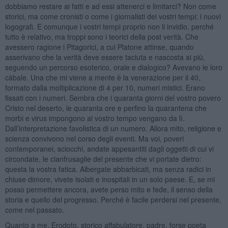
dobbiamo restare ai fatti e ad essi attenerci e limitarci? Non come
storici, ma come cronisti o come i giornalisti dei vostri tempi: i nuovi
logografi. E comunque i vostri tempi proprio non li invidio, perché
tutto è relativo, ma troppi sono i teorici della post verità. Che
avessero ragione i Pitagorici, a cui Platone attinse, quando
asserivano che la verità deve essere taciuta e nascosta ai più,
seguendo un percorso esoterico, orale e dialogico? Avevano le loro
càbale. Una che mi viene a mente è la venerazione per il 40,
formato dalla moltiplicazione di 4 per 10, numeri mistici. Erano
fissati con i numeri. Sembra che i quaranta giorni del vostro povero
Cristo nel deserto, le quaranta ore e perfino la quarantena che
morbi e virus impongono al vostro tempo vengano da lì.
Dall’interpretazione favolistica di un numero. Allora mito, religione e
scienza convivono nel corso degli eventi. Ma voi, poveri
contemporanei, sciocchi, andate appesantiti dagli oggetti di cui vi
circondate, le cianfrusaglie del presente che vi portate dietro:
questa la vostra fatica. Albergate abbarbicati, ma senza radici in
chiuse dimore, vivete isolati e inospitali in un solo paese. E, se mi
posso permettere ancora, avete perso mito e fede, il senso della
storia e quello del progresso. Perché è facile perdersi nel presente,
come nel passato.
Quanto a me, Erodoto, storico affabulatore, padre, forse poeta