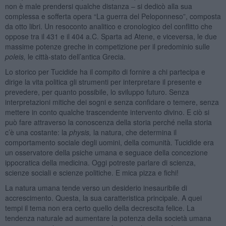
non è male prendersi qualche distanza – si dedicò alla sua
complessa e sofferta opera “La guerra del Peloponneso”, composta
da otto libri. Un resoconto analitico e cronologico del conflitto che
oppose tra il 431 e il 404 a.C. Sparta ad Atene, e viceversa, le due
massime potenze greche in competizione per il predominio sulle
poleis,
le città-stato dell’antica Grecia.
Lo storico per Tucidide ha il compito di fornire a chi partecipa e
dirige la vita politica gli strumenti per interpretare il presente e
prevedere, per quanto possibile, lo sviluppo futuro. Senza
interpretazioni mitiche dei sogni e senza confidare o temere, senza
mettere in conto qualche trascendente intervento divino. E ciò si
può fare attraverso la conoscenza della storia perché nella storia
c’è una costante: la
physis,
la natura, che determina il
comportamento sociale degli uomini, della comunità. Tucidide era
un osservatore della psiche umana e seguace della concezione
ippocratica della medicina. Oggi potreste parlare di scienza,
scienze sociali e scienze politiche. E mica pizza e fichi!
La natura umana tende verso un desiderio inesauribile di
accrescimento. Questa, la sua caratteristica principale. A quei
tempi il tema non era certo quello della decrescita felice. La
tendenza naturale ad aumentare la potenza della società umana