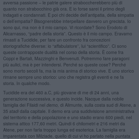
avversa passione – le patrie galere straboccherebbero più di
quanto non strabocchino già ora. E io forse sarei il primo degli
indagati e condannati. E poi chi decide dell’antipatia, della simpatia
o dell’empatia? Bisognerebbe interpellare davvero un grecista. Io
sono qui, ma non è il mio campo. Vi ricordate? Sono Erodoto di
Alicarnasso, “padre della storia”. Questo è il mio campo. Eravamo
rimasti a Tucidide, per fare un confronto fra concezioni
storiografiche diverse: io “affabulatore”, lui “scientifico”. Ci sono
queste contrapposte dualità nel corso della storia. È come fra
Coppi e Bartali, Mazzinghi e Benvenuti. Potremmo fare paragoni
più aulici, ma è per intendersi. Perché so queste cose? Perché
sono morto secoli fa, ma la mia anima di storico vive. E uno storico
rimane sempre uno storico: uno che registra gli eventi e ne fa
storia. In qualche modo.
Tucidide era del 460 a.C, più giovane di me di 24 anni, una
generazione successiva, e questo incide. Nacque dalla nobile
famiglia dei Filaidi nel
demo,
di Alimunte, sulla costa sud di Atene, a
35
stadi
dalla capitale. Il demo era una suddivisione amministrativa
del territorio e della popolazione e uno stadio erano 600 piedi, nel
sistema attico 177,60 metri. Quindi 6 chilometri e 216 metri da
Atene, per non farla troppo lunga ed esoterica. La famiglia era
imparentata con Milziade, quello di cui vi ho parlato nella puntata