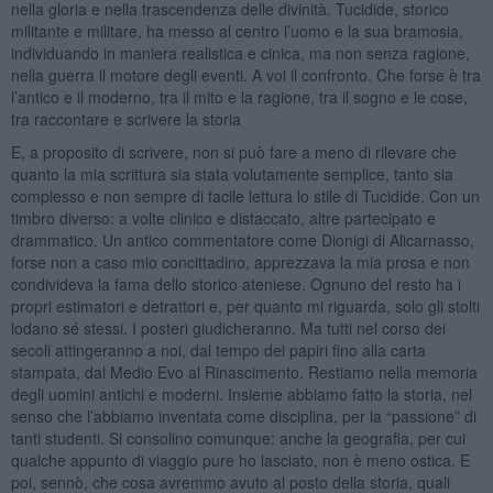
nella gloria e nella trascendenza delle divinità. Tucidide, storico
militante e militare, ha messo al centro l’uomo e la sua bramosia,
individuando in maniera realistica e cinica, ma non senza ragione,
nella guerra il motore degli eventi. A voi il confronto. Che forse è tra
l’antico e il moderno, tra il mito e la ragione, tra il sogno e le cose,
tra raccontare e scrivere la storia
E, a proposito di scrivere, non si può fare a meno di rilevare che
quanto la mia scrittura sia stata volutamente semplice, tanto sia
complesso e non sempre di facile lettura lo stile di Tucidide. Con un
timbro diverso: a volte clinico e distaccato, altre partecipato e
drammatico. Un antico commentatore come Dionigi di Alicarnasso,
forse non a caso mio concittadino, apprezzava la mia prosa e non
condivideva la fama dello storico ateniese. Ognuno del resto ha i
propri estimatori e detrattori e, per quanto mi riguarda, solo gli stolti
lodano sé stessi. I posteri giudicheranno. Ma tutti nel corso dei
secoli attingeranno a noi, dal tempo dei papiri fino alla carta
stampata, dal Medio Evo al Rinascimento. Restiamo nella memoria
degli uomini antichi e moderni. Insieme abbiamo fatto la storia, nel
senso che l’abbiamo inventata come disciplina, per la “passione” di
tanti studenti. Si consolino comunque: anche la geografia, per cui
qualche appunto di viaggio pure ho lasciato, non è meno ostica. E
poi, sennò, che cosa avremmo avuto al posto della storia, quali