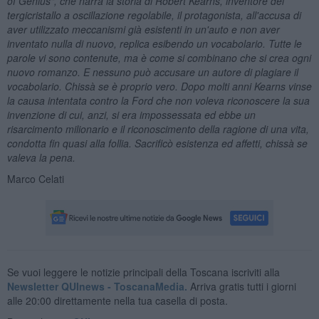
of Genius", che narra la storia di Robert Kearns, inventore del
tergicristallo a oscillazione regolabile, il protagonista, all'accusa di
aver utilizzato meccanismi gi
à esistenti in un'auto e non aver
inventato nulla di nuovo, replica esibendo un vocabolario. Tutte le
parole vi sono contenute, ma è come si combinano che si crea ogni
nuovo romanzo. E nessuno può accusare un autore di plagiare il
vocabolario. Chiss
à se è proprio vero. Dopo molti anni Kearns vinse
la causa intentata contro la Ford che non voleva riconoscere la sua
invenzione di cui, anzi, si era impossessata ed ebbe un
risarcimento milionario e il riconoscimento della ragione di una vita,
condotta fin quasi alla follia. Sacrificò esistenza ed affetti, chiss
à
se
valeva la pena.
Marco Celati
Se vuoi leggere le notizie principali della Toscana iscriviti alla
Newsletter QUInews - ToscanaMedia.
Arriva gratis tutti i giorni
alle 20:00 direttamente nella tua casella di posta.