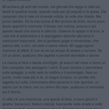
Mi arrivano gli echi del mondo, dai giornali che leggo in città sui
tavoli di qualche locale, quando vado per gli acquisti e la spesa. Dal
computer che in rete mi rimanda notizie, le volte che chiedo. Ma
provo fastidio. Ho la mia scorta di libri ancora da finire, scrivo poco,
lascio appunti in memoria. Il tempo non manca, avanza e più
spesso lascio che scorra in silenzio. Osservo lo spazio e la luce, le
nubi che si addensano e si appoggiano bianche alla terra in
costruzioni imponenti, che si gonfiano grigie e minacciose, che
stanno alte, a cirri, nel cielo e vanno veloci. Mi raggiungono
memorie di affetti. E non so se sia tempo di restare o tornare. Se
c'è un dove, qualcuno che aspetta e perché dovrebbe o dovrei.
La marea si ritira e lascia conchiglie, gli avanzi del mare e come un
limo compatto che asciugano i venti. Si può correre o camminare
sulla spiaggia: a volte vado la mattina o il pomeriggio, fisso un
punto, molte case più in là, un bagno lontano, un pontile che
aggetta sul nulla, s'incrociano altre persone in tute sportive, un
saluto con la mano, con un cenno del capo, qualcuno si riconosce,
poi il ritorno.
In città c'è una ricorrenza, una specie di fiera, ci sono giochi e
giostre, baracconi, festoni colorati, bancarelle nelle strade e nelle
piazze centrali, come un tempo da noi. Funzionano la sera con il