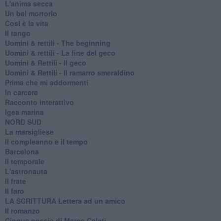
L'anima secca
Un bel mortorio
Cosi è la vita
Il tango
​Uomini & rettili - The beginning
​Uomini & rettili - La fine del geco
Uomini & Rettili - Il geco
Uomini & Rettili - Il ramarro smeraldino
Prima che mi addormenti
In carcere
Racconto interattivo
Igea marina
​NORD SUD
La marsigliese
Il compleanno e il tempo
Barcelona
Il temporale
L'astronauta
Il frate
Il faro
​LA SCRITTURA Lettera ad un amico
Il romanzo
Cinque poesie di Marco Celati