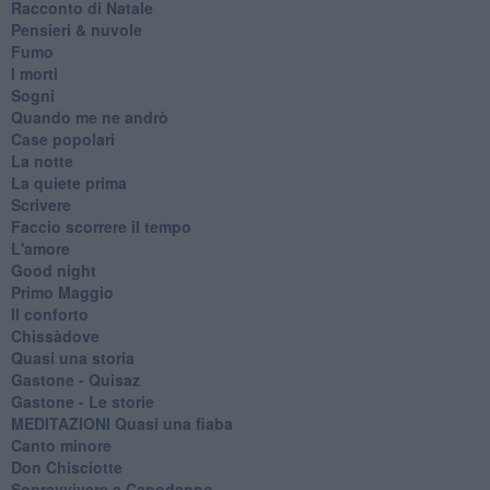
Racconto di Natale
Pensieri & nuvole
Fumo
I morti
Sogni
Quando me ne andrò
Case popolari
La notte
La quiete prima
Scrivere
Faccio scorrere il tempo
L'amore
Good night
Primo Maggio
Il conforto
Chissàdove
Quasi una storia
Gastone - Quisaz
Gastone - Le storie
MEDITAZIONI Quasi una fiaba
Canto minore
Don Chisciotte
Sopravvivere a Capodanno