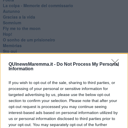
​La colpa - Memorie del commissario
Autunno
Gracias a la vida
Somnium
Fly me to the moon
Hop!
O sonho de um prisioneiro
Memòrias
Sto qui
Scrivi
Bestiario
QUInewsMaremma.it -
Do Not Process My Personal
Pillole
Information
Veglia
​“D” come delitto
If you wish to opt-out of the sale, sharing to third parties, or
D
processing of your personal or sensitive information for
Belle lettere
targeted advertising by us, please use the below opt-out
25 Aprile
section to confirm your selection. Please note that after your
Todo el bien, todo el mal
opt-out request is processed you may continue seeing
Silenzio
interest-based ads based on personal information utilized by
Le parole
us or personal information disclosed to third parties prior to
​L’Australiana
your opt-out. You may separately opt-out of the further
Le stelle del jazz