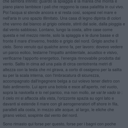
che sembra infinito: guardo la spiaggia e la marea che monta e
piano piano lambisce i pali che reggono la casa palafitta in cui vivo.
Poi l'acqua si stende ancora e si resta così, sospesi nel mare e
nell'aria in uno spazio illimitato. Una casa di legno dipinta di colori
che vanno dal bianco al grigio celeste, stinti dal sole, dalla pioggia e
dal vento sabbioso. Lontano, lungo la costa, altre case come
questa e nel mezzo niente, solo la spiaggia e le dune basse e di
fronte il mare d'inverno, freddo e grigio del nord. Grigio anche il
cielo. Sono venuto qui qualche anno fa, per lavoro: dovevo vedere
un parco eolico, testarne l'impatto ambientale, acustico e visivo,
verificarne l'apporto energetico, l'energia rinnovabile prodotta dal
vento. Salito in cima ad una pala di circa centotrenta metri di
altezza con la testa che mi girava, a corto di ossigeno per la salita
su per la scala interna, con l'imbracatura di sicurezza,
accompagnato dall'ingegnere belga a cui volevo tener dietro con
italo ardimento. Lui apre una botola e esce all'aperto, nel vuoto,
sopra la navicella e io nel panico, ma non mollo,
se vai te vado io
:
il cielo mi si affaccia alla vista, l'orizzonte spazia su ogni lato e
davanti si estende il mare con gli aerogeneratori off shore in fila,
paralleli alla costa, in mezzo alle acque, al largo, le eliche che
girano veloci, sospinte dal vento del nord.
Sono rimasto qui forse per questo, forse per i bagni con poche