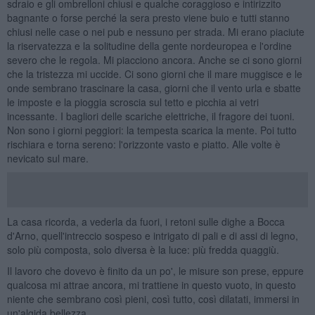
sdraio e gli ombrelloni chiusi e qualche coraggioso e intirizzito
bagnante o forse perché la sera presto viene buio e tutti stanno
chiusi nelle case o nei pub e nessuno per strada. Mi erano piaciute
la riservatezza e la solitudine della gente nordeuropea e l'ordine
severo che le regola. Mi piacciono ancora. Anche se ci sono giorni
che la tristezza mi uccide. Ci sono giorni che il mare muggisce e le
onde sembrano trascinare la casa, giorni che il vento urla e sbatte
le imposte e la pioggia scroscia sul tetto e picchia ai vetri
incessante. I bagliori delle scariche elettriche, il fragore dei tuoni.
Non sono i giorni peggiori: la tempesta scarica la mente. Poi tutto
rischiara e torna sereno: l'orizzonte vasto e piatto. Alle volte è
nevicato sul mare.
La casa ricorda, a vederla da fuori, i retoni sulle dighe a Bocca
d'Arno, quell'intreccio sospeso e intrigato di pali e di assi di legno,
solo più composta, solo diversa è la luce: più fredda quaggiù.
Il lavoro che dovevo è finito da un po', le misure son prese, eppure
qualcosa mi attrae ancora, mi trattiene in questo vuoto, in questo
niente che sembrano così pieni, così tutto, così dilatati, immersi in
un'algida bellezza.