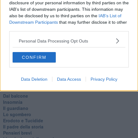
Vita & morte
disclosure of your personal information by third parties on the
Auguri
IAB’s list of downstream participants. This information may
Moro
also be disclosed by us to third parties on the
IAB’s List of
Passanti
Downstream Participants
that may further disclose it to other
Continuando, la nonna e il carretto
third parties.
Metaverso smart
Fiamme
Personal Data Processing Opt Outs
Anzi
Confessioni autoreferenziali
CONFIRM
Utopie
Estate
Il lago
Il diluvio
Data Deletion
Data Access
Privacy Policy
La classe
Pensieri incoerenti
Dal balcone
Insomnia
Il guardiano
Lo sgombero
Erodoto e Tucidide
Il padre della storia
Pensieri brevi