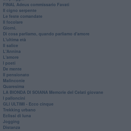
FINAL Adeus commissario Favati
Il cigno serpente
Le feste comandate
Il focolare
Giorni.
Di cosa parliamo, quando parliamo d'amore
L'ultima età
Il salice
L'Annina
L'amore
I poeti
De mente
Il pensionato
Malinconie
Quaresima
LA BIONDA DI SOIANA Memorie del Celati giovane
I palloncini
GLI ULTIMI - Ecco cinque
Trekking urbano
Eclissi di luna
Jogging
Distanza