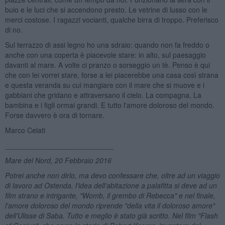
buio e le luci che si accendono presto. Le vetrine di lusso con le
merci costose. I ragazzi vocianti, qualche birra di troppo. Preferisco
di no.
Sul terrazzo di assi legno ho una sdraio: quando non fa freddo o
anche con una coperta è piacevole stare: in alto, sul paesaggio
davanti al mare. A volte ci pranzo o sorseggio un tè. Penso è qui
che con lei vorrei stare, forse a lei piacerebbe una casa così strana
e questa veranda su cui mangiare con il mare che si muove e i
gabbiani che gridano e attraversano il cielo. La compagna. La
bambina e i figli ormai grandi. E tutto l'amore doloroso del mondo.
Forse davvero è ora di tornare.
Marco Celati
___________________________
Mare del Nord, 20 Febbraio 2016
Potrei anche non dirlo, ma devo confessare che, oltre ad un viaggio
di lavoro ad Ostenda, l'idea dell'abitazione a palafitta si deve ad un
film strano e intrigante, "Womb, il grembo di Rebecca" e nel finale,
l'amore doloroso del mondo riprende "della vita il doloroso amore"
dell'Ulisse di Saba. Tutto e meglio è stato già scritto. Nel film "Flash