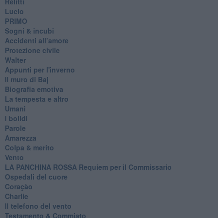
Relitti
Lucio
PRIMO
Sogni & incubi
Accidenti all’amore
Protezione civile
Walter
Appunti per l'inverno
Il muro di Baj
Biografia emotiva
La tempesta e altro
Umani
I bolidi
Parole
Amarezza
Colpa & merito
Vento
​LA PANCHINA ROSSA Requiem per il Commissario
Ospedali del cuore
Coraçào
Charlie
Il telefono del vento
Testamento & Commiato