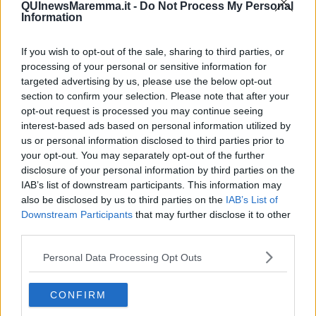
Le stelle del jazz
QUInewsMaremma.it -
Do Not Process My Personal
Information
Vita & morte
Auguri
Moro
If you wish to opt-out of the sale, sharing to third parties, or
Passanti
processing of your personal or sensitive information for
Continuando, la nonna e il carretto
targeted advertising by us, please use the below opt-out
Metaverso smart
section to confirm your selection. Please note that after your
Fiamme
opt-out request is processed you may continue seeing
Anzi
interest-based ads based on personal information utilized by
Confessioni autoreferenziali
us or personal information disclosed to third parties prior to
Utopie
your opt-out. You may separately opt-out of the further
Estate
disclosure of your personal information by third parties on the
Il lago
IAB’s list of downstream participants. This information may
Il diluvio
also be disclosed by us to third parties on the
IAB’s List of
La classe
Downstream Participants
that may further disclose it to other
Pensieri incoerenti
Dal balcone
third parties.
Insomnia
Personal Data Processing Opt Outs
Il guardiano
Lo sgombero
Erodoto e Tucidide
CONFIRM
Il padre della storia
Pensieri brevi