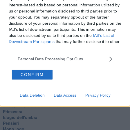
Dal balcone
interest-based ads based on personal information utilized by
Insomnia
us or personal information disclosed to third parties prior to
Il guardiano
your opt-out. You may separately opt-out of the further
Lo sgombero
disclosure of your personal information by third parties on the
Erodoto e Tucidide
IAB’s list of downstream participants. This information may
Il padre della storia
also be disclosed by us to third parties on the
IAB’s List of
Pensieri brevi
L'evoluzione della specie
Downstream Participants
that may further disclose it to other
Il servizio
third parties.
Riflessioni
L'Oscuro
Personal Data Processing Opt Outs
Generazioni
Cristobal
CONFIRM
Il paese dei balocchi
Ciò che resta
La balena
Vittorio
Data Deletion
Data Access
Privacy Policy
La bufera
Il mago, la pera e il Bar la Posta
Primavera
Elogio dell'ombra
Pensieri
Mono logo