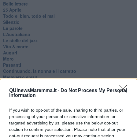
Belle lettere
25 Aprile
Todo el bien, todo el mal
Silenzio
Le parole
​L’Australiana
Le stelle del jazz
Vita & morte
Auguri
Moro
Passanti
Continuando, la nonna e il carretto
Metaverso smart
Fiamme
Anzi
QUInewsMaremma.it -
Do Not Process My Personal
Confessioni autoreferenziali
Information
Utopie
Estate
If you wish to opt-out of the sale, sharing to third parties, or
Il lago
processing of your personal or sensitive information for
Il diluvio
targeted advertising by us, please use the below opt-out
La classe
section to confirm your selection. Please note that after your
Pensieri incoerenti
opt-out request is processed you may continue seeing