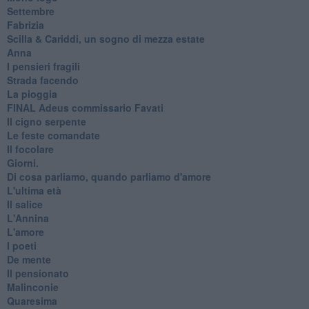
Settembre
Fabrizia
​Scilla & Cariddi, un sogno di mezza estate
Anna
I pensieri fragili
Strada facendo
La pioggia
FINAL Adeus commissario Favati
Il cigno serpente
Le feste comandate
Il focolare
Giorni.
Di cosa parliamo, quando parliamo d'amore
L'ultima età
Il salice
L'Annina
L'amore
I poeti
De mente
Il pensionato
Malinconie
Quaresima