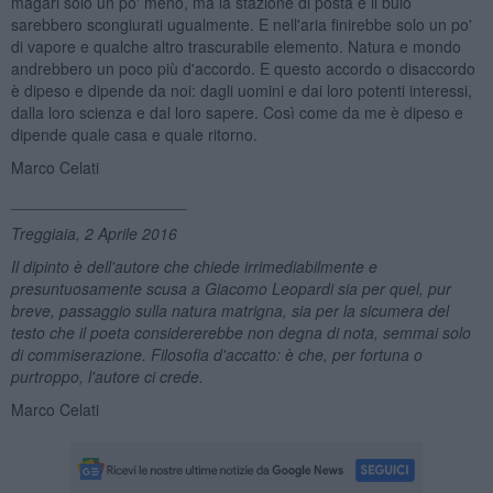
magari solo un po' meno, ma la stazione di posta e il buio
sarebbero scongiurati ugualmente. E nell'aria finirebbe solo un po'
di vapore e qualche altro trascurabile elemento. Natura e mondo
andrebbero un poco più d'accordo. E questo accordo o disaccordo
è dipeso e dipende da noi: dagli uomini e dai loro potenti interessi,
dalla loro scienza e dal loro sapere. Così come da me è dipeso e
dipende quale casa e quale ritorno.
Marco Celati
____________________
Treggiaia, 2 Aprile 2016
Il dipinto è dell'autore che chiede irrimediabilmente e
presuntuosamente scusa a Giacomo Leopardi sia per quel,
pur
breve, passaggio sulla natura matrigna, sia per la sicumera del
testo che il poeta considererebbe non degna di nota, semmai solo
di commiserazione. Filosofia d'accatto: è che, per fortuna o
purtroppo, l'autore ci crede.
Marco Celati