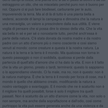
estraggono un olio, che va miscelato perché puro non è buono per
noi. Oppure ci si può fare biodiesel, carburante per le auto,
impoverendo la terra. Ma al di là di tutto è una pianta bella a
vedersi, accende di lampi la campagna e dimostra che la natura è
una meraviglia, un valore a prescindere dalla sua utilità. E viene
voglia di pensare che si possa dire lo stesso della vita. Che la vita
sia bella in sé e per sé o nonostante tutto, perché anch'essa è
parte della natura. C'è stata donata da nostra madre e da nostro
padre con un atto d'amore più o meno cosciente e così siamo
venuti al mondo: come creature e questa è la nostra natura. La
natura è la terra e la terra è il mondo. Ma qualcosa non torna in
questo passaggio o non ci soddisfa, qualcosa si perde dalla
partenza di quell'atto d'amore che ci ha dato la vita. E non è il fatto
che la vita un giorno, presto o tardi, terminerà: questo lo sappiamo
o lo apprendiamo vivendo. Ci fa male, ma no, non è questo: non è
la natura matrigna
. È che la terra è il mondo per forza di cose, ma il
mondo è quello che abbiamo creato, modificando la natura a
nostro vantaggio o svantaggio. E il mondo che ne è scaturito non è
il migliore fra quelli possibili, forse è solo il migliore tra quelli
passati. Non è scaturito da un atto d'amore come la vita, non solo o
non sempre, ma anche dalla sopraffazione e dall'odio, così come
purtroppo la vita può essere generata anche da una violenza e da