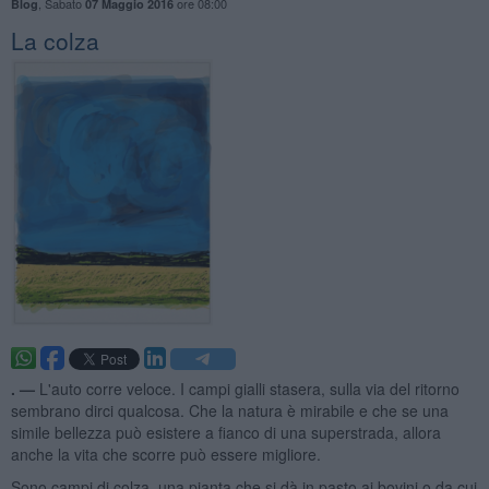
,
Sabato
ore 08:00
Blog
07 Maggio 2016
La colza
. —
L'auto corre veloce. I campi gialli stasera, sulla via del ritorno
sembrano dirci qualcosa. Che la natura è mirabile e che se una
simile bellezza può esistere a fianco di una superstrada, allora
anche la vita che scorre può essere migliore.
Sono campi di colza, una pianta che si dà in pasto ai bovini o da cui