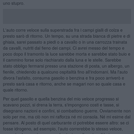
uno stupro.
L'auto corre veloce sulla superstrada fra i campi gialli di colza e
presto sarò di ritorno. Un tempo, su una strada bianca di pietre e di
ghiaia, sarei passato a piedi o a cavallo o in una carrozza trainata
da cavalli, nutriti dal fieno dei campi. Ci avrei messo del tempo e
poco dopo il tramonto la luce sarebbe morta e sarebbe stato buio e
il cammino forse solo rischiarato dalla luna e le stelle. Sarebbe
stato obbligo fermarsi presso una stazione di posta, un albergo, un
fienile, chiedendo a qualcuno ospitalità fino all'indomani. Ma l'auto
divora l'asfalto, consuma gasolio o benzina e fra poco arriverò e
presto sarà casa e ritorno, anche se magari non so quale casa e
quale ritorno.
Per quel gasolio e quella benzina del mio veloce progresso si
scavano pozzi, si drena la terra, s'impongono costi e tasse, si
disegnano nazioni e confini, si combattono guerre. Ovviamente non
solo per me, ma ciò non mi rafforza né mi consola. Né mi esime dal
pensare. Al posto di quel carburante ci potrebbe essere altro: se ci
fosse idrogeno, ad esempio, l'auto correrebbe lo stesso veloce,