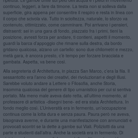
continuo, leggeri, a fare da timone. La testa non si solleva dalla
superficie, gira appena per consentire il respiro e resta in linea con
il corpo che scivola via. Tutto in scioltezza, naturale, lo sforzo va
contenuto, ottimizzato, come camminare. Poi arrivano i pensieri,
distraenti: sei in una gara di fondo, piazzato fra i primi, tieni la
posizione, avresti forza per andare, ti contieni, aspetti il momento,
guardi la barca d’appoggio che rimane sulla destra, da bordo
gridano qualcosa, alzano un cartello: sono due chilometri e mezzo,
metà gara, è ancora presto, c’è tempo per forzare bracciata e
gambata. Aspetta, va bene così.
Alla segreteria di Architettura, in piazza San Marco, c’era la fila. Il
sessantotto era l’anno dei creativi, dei rivoluzionari e degli illusi.
Sarebbe voluto andare a Lettere o Filosofia, anche Storia,
insomma qualcosa del genere di tipo umanistico per cui si sentiva
portato. Ma meno male aveva dato retta, all’ultimo momento, al
professore di artistica -disegni bene- ed era stata Architettura. In
fondo meglio così. L’Università era in fermento, un’occupazione
continua come la lotta dura e senza paura. Paura però ne aveva,
bisognava averne, e durante una manifestazione con annunciati e
provocati scontri se la dette a gambe sui Viali. Poliziotti da una
parte e studenti dall’altra. Anche la società era in fermento. Di