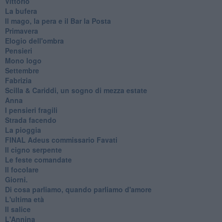
Vittorio
La bufera
Il mago, la pera e il Bar la Posta
Primavera
Elogio dell'ombra
Pensieri
Mono logo
Settembre
Fabrizia
​Scilla & Cariddi, un sogno di mezza estate
Anna
I pensieri fragili
Strada facendo
La pioggia
FINAL Adeus commissario Favati
Il cigno serpente
Le feste comandate
Il focolare
Giorni.
Di cosa parliamo, quando parliamo d'amore
L'ultima età
Il salice
L'Annina