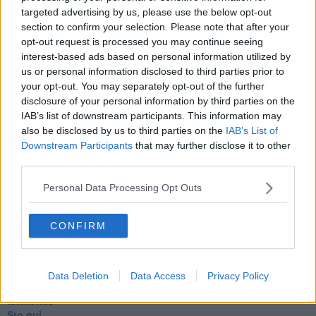
La tempesta e altro
targeted advertising by us, please use the below opt-out
Umani
section to confirm your selection. Please note that after your
I bolidi
opt-out request is processed you may continue seeing
Parole
interest-based ads based on personal information utilized by
Amarezza
us or personal information disclosed to third parties prior to
Colpa & merito
your opt-out. You may separately opt-out of the further
Vento
disclosure of your personal information by third parties on the
​LA PANCHINA ROSSA Requiem per il Commissario
IAB’s list of downstream participants. This information may
Ospedali del cuore
Coraçào
also be disclosed by us to third parties on the
IAB’s List of
Charlie
Downstream Participants
that may further disclose it to other
Il telefono del vento
third parties.
Testamento & Commiato
Poeta
Personal Data Processing Opt Outs
​La colpa - Memorie del commissario
Autunno
CONFIRM
Gracias a la vida
Somnium
Fly me to the moon
Hop!
Data Deletion
Data Access
Privacy Policy
O sonho de um prisioneiro
Memòrias
Sto qui