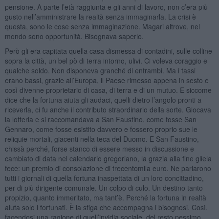
pensione. A parte l’età raggiunta e gli anni di lavoro, non c’era più
gusto nell’amministrare la realtà senza immaginarla. La crisi è
questa, sono le cose senza immaginazione. Magari altrove, nel
mondo sono opportunità. Bisognava saperlo.
Però gli era capitata quella casa dismessa di contadini, sulle colline
sopra la città, un bel pò di terra intorno, ulivi. Ci voleva coraggio e
qualche soldo. Non disponeva granché di entrambi. Ma i tassi
erano bassi, grazie all’Europa, il Paese rimesso appena in sesto e
così divenne proprietario di casa, di terra e di un mutuo. E siccome
dice che la fortuna aiuta gli audaci, quelli dietro l’angolo pronti a
riceverla, ci fu anche il contributo straordinario della sorte. Giocava
la lotteria e si raccomandava a San Faustino, come fosse San
Gennaro, come fosse esistito davvero e fossero proprio sue le
reliquie mortali, giacenti nella teca del Duomo. E San Faustino,
chissà perché, forse stanco di essere messo in discussione e
cambiato di data nel calendario gregoriano, la grazia alla fine gliela
fece: un premio di consolazione di trecentomila euro. Ne parlarono
tutti i giornali di quella fortuna inaspettata di un loro concittadino,
per di più dirigente comunale. Un colpo di culo. Un destino tanto
propizio, quanto immeritato, ma tant’è. Perché la fortuna in realtà
aiuta solo i fortunati. È la sfiga che accompagna i bisognosi. Così,
facendosi una ragione di quell’invidia sociale, del resto pessimo