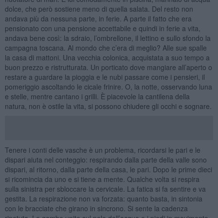
dolce, che però sostiene meno di quella salata. Del resto non
andava più da nessuna parte, in ferie. A parte il fatto che era
pensionato con una pensione accettabile e quindi in ferie a vita,
andava bene così: la sdraio, l’ombrellone, il lettino e sullo sfondo la
campagna toscana. Al mondo che c’era di meglio? Alle sue spalle
la casa di mattoni. Una vecchia colonica, acquistata a suo tempo a
buon prezzo e ristrutturata. Un porticato dove mangiare all’aperto o
restare a guardare la pioggia e le nubi passare come i pensieri, il
pomeriggio ascoltando le cicale frinire. O, la notte, osservando luna
e stelle, mentre cantano i grilli. È piacevole la cantilena della
natura, non è ostile la vita, si possono chiudere gli occhi e sognare.
Tenere i conti delle vasche è un problema, ricordarsi le pari e le
dispari aiuta nel conteggio: respirando dalla parte della valle sono
dispari, al ritorno, dalla parte della casa, le pari. Dopo le prime dieci
si ricomincia da uno e si tiene a mente. Qualche volta si respira
sulla sinistra per sbloccare la cervicale. La fatica si fa sentire e va
gestita. La respirazione non va forzata: quanto basta, in sintonia
con le bracciate che girano in sincrono. Si sente la cadenza
ripetuta. Le gambe unite sul pelo dell’acqua e i piedi in movimento