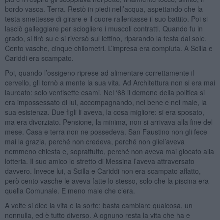
bordo vasca. Terra. Restò in piedi nell’acqua, aspettando che la
testa smettesse di girare e il cuore rallentasse il suo battito. Poi si
lasciò galleggiare per sciogliere i muscoli contratti. Quando fu in
grado, si tirò su e si riversò sul lettino, riparando la testa dal sole.
Cento vasche, cinque chilometri. L’impresa era compiuta. A Scilla e
Cariddi era scampato.
Poi, quando l’ossigeno riprese ad alimentare correttamente il
cervello, gli tornò a mente la sua vita. Ad Architettura non si era mai
laureato: solo ventisette esami. Nel ‘68 il demone della politica si
era impossessato di lui, accompagnando, nel bene e nel male, la
sua esistenza. Due figli li aveva, la cosa migliore: si era sposato,
ma era divorziato. Pensione, la minima, non si arrivava alla fine del
mese. Casa e terra non ne possedeva. San Faustino non gli fece
mai la grazia, perché non credeva, perché non gliel’aveva
nemmeno chiesta e, soprattutto, perché non aveva mai giocato alla
lotteria. Il suo amico lo stretto di Messina l’aveva attraversato
davvero. Invece lui, a Scilla e Cariddi non era scampato affatto,
però cento vasche le aveva fatte lo stesso, solo che la piscina era
quella Comunale. E meno male che c’era.
A volte si dice la vita e la sorte: basta cambiare qualcosa, un
nonnulla, ed è tutto diverso. A ognuno resta la vita che ha e