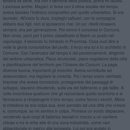
sinistra va bene, ma non il demone della politica, prima mi laureo.
Lavorava anche. Magari, in linea con il clima sociale del tempo,
aveva lasciato l’indirizzo compositivo per quello urbanistico. Si era
laureato. All’inizio fu dura, impieghi saltuari, con la compagna
ebbero due figli, non si sposarono mai. Un po’ ribelli rimasero
sempre, era per generazione. Poi venne il concorso in Comune.
Non vinse, però per il primo classificato si liberò un posto nel
capoluogo, il secondo fu richiesto in Provincia. Cosa vuol dire a
volte la gloria consolatrice del podio, il terzo era lui e fu architetto in
Comune. Con l’avanzare del tempo e dei pensionamenti, dirigente
del settore urbanistica. Piano strutturale, piano regolatore della città
e pianificazione del territorio per l’Unione dei Comuni. La paga
divenne buona, importanti gli incentivi. Aveva contribuito ad
assecondare, ma regolare la crescita. Poi i tempi erano cambiati.
Imprese che aveva conosciuto, protagoniste dei passaggi di
sviluppo, stavano chiudendo, sulla via del fallimento o già fallite. A
volte incontrava qualcuno che gli raccontava quello sconforto e si
fermavano a rimpiangere il loro tempo, come fanno i vecchi. Allora
si chiedeva se era colpa sua, aver pensato ad una città che cresce
e, comunque, se ne sentiva in colpa. Provava un sordo dispiacere,
vendendo quei corpi di fabbrica lasciati in mezzo a un cantiere
chiuso o tra le erbe alte di una zona industriale, come navi
abbandonate in mezzo alla tempesta. Lui poi era andato in