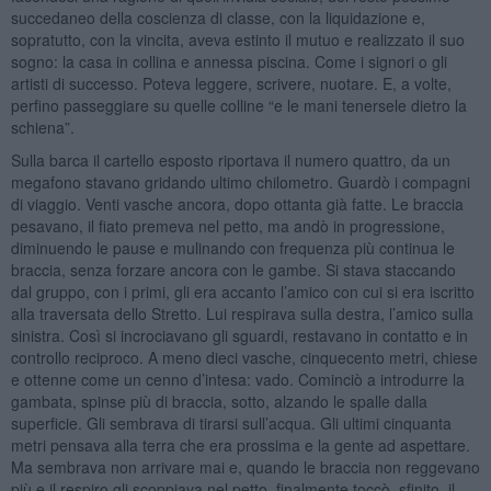
succedaneo della coscienza di classe, con la liquidazione e,
sopratutto, con la vincita, aveva estinto il mutuo e realizzato il suo
sogno: la casa in collina e annessa piscina. Come i signori o gli
artisti di successo. Poteva leggere, scrivere, nuotare. E, a volte,
perfino passeggiare su quelle colline “e le mani tenersele dietro la
schiena”.
Sulla barca il cartello esposto riportava il numero quattro, da un
megafono stavano gridando ultimo chilometro. Guardò i compagni
di viaggio. Venti vasche ancora, dopo ottanta già fatte. Le braccia
pesavano, il fiato premeva nel petto, ma andò in progressione,
diminuendo le pause e mulinando con frequenza più continua le
braccia, senza forzare ancora con le gambe. Si stava staccando
dal gruppo, con i primi, gli era accanto l’amico con cui si era iscritto
alla traversata dello Stretto. Lui respirava sulla destra, l’amico sulla
sinistra. Così si incrociavano gli sguardi, restavano in contatto e in
controllo reciproco. A meno dieci vasche, cinquecento metri, chiese
e ottenne come un cenno d’intesa: vado. Cominciò a introdurre la
gambata, spinse più di braccia, sotto, alzando le spalle dalla
superficie. Gli sembrava di tirarsi sull’acqua. Gli ultimi cinquanta
metri pensava alla terra che era prossima e la gente ad aspettare.
Ma sembrava non arrivare mai e, quando le braccia non reggevano
più e il respiro gli scoppiava nel petto, finalmente toccò, sfinito, il