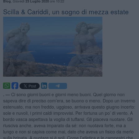
,
Giovedì
ore 10:22
Blog
23 Luglio 2020
​Scilla & Cariddi, un sogno di mezza estate
. —
Ci sono giorni buoni e giorni meno buoni. Quel giorno non
sapeva dire di preciso com’era, se buono o meno. Dopo un inverno
estenuato, ma non freddo, uggioso, arrivava questo giugno incerto:
sole e nuvoli, i primi caldi improvvisi. Per fortuna un po’ di vento. A
bordo vasca aspettava la voglia di tuffarsi. Gli piaceva nuotare. Gli
riusciva anche, aveva imparato da sé: non nuotava forte, ma a
lungo e non si capiva come mai, dato che aveva un fisico da merlo
sulla brinata. A nuotare si è soli. Come l’atletica e le campestri che