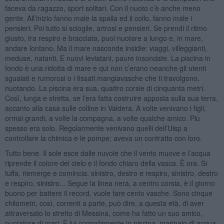
faceva da ragazzo, sport solitari. Con il nuoto c’è anche meno
gente. All’inizio fanno male la spalla ed il collo, fanno male i
pensieri. Poi tutto si scioglie, artrosi e pensieri. Se prendi il ritmo
giusto, tra respiro e bracciata, puoi nuotare a lungo e, in mare,
andare lontano. Ma il mare nasconde insidie: viaggi, villeggianti,
meduse, natanti. E nuovi leviatani, paure insondate. La piscina in
fondo è una ridotta di mare e qui non c’erano neanche gli utenti
sguaiati e rumorosi o i fissati mangiavasche che ti travolgono,
nuotando. La piscina era sua, quattro corsie di cinquanta metri.
Così, lunga e stretta, se l’era fatta costruire apposta sulla sua terra,
accanto alla casa sulle colline in Valdera. A volte venivano i figli,
ormai grandi, a volte la compagna, a volte qualche amico. Più
spesso era solo. Regolarmente venivano quelli dell’Uisp a
controllare la chimica e le pompe; aveva un contratto con loro.
Tutto bene. Il sole esce dalle nuvole che il vento muove e l’acqua
riprende il colore del cielo e il fondo chiaro della vasca. È ora. Si
tuffa, riemerge e comincia: sinistro, destro e respiro, sinistro, destro
e respiro, sinistro... Segue la linea nera, a centro corsia, è il giorno
buono per battere il record, vuole fare cento vasche. Sono cinque
chilometri, così, correnti a parte, può dire, a questa età, di aver
attraversato lo stretto di Messina, come ha fatto un suo amico,
nuotatore di mari. E lui comodamente in piscina, marinaio di acqua