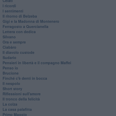
Celati
I ricordi
I sentimenti
Il ritorno di Belzeba
Gigi e la Madonna di Montenero
Ferragosto a Quercianella
Lettera con dedica
Silvano
Ora e sempre
Ciabàro
Il diavolo custode
Sudario
Pensieri in libertà e il compagno Maffei
Penso io
Brucione
Finché c'è denti in bocca
Il nespolo
Short story
Riflessioni sull'amore
Il tronco della felicità
La colza
La casa palafitta
Primo Maggio