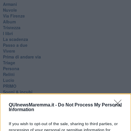
Armani
Nuvole
Via Firenze
Album
Tristezza
I libri
La scadenza
Passo a due
Vivere
Prima di andare via
Triage
Persona
Relitti
Lucio
PRIMO
Sogni & incubi
Accidenti all’amore
Protezione civile
QUInewsMaremma.it -
Do Not Process My Personal
Walter
Information
Appunti per l'inverno
Il muro di Baj
If you wish to opt-out of the sale, sharing to third parties, or
Biografia emotiva
processing of your personal or sensitive information for