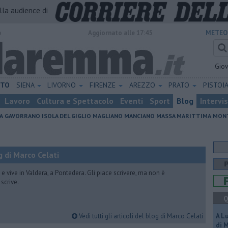
alla audience di
o
Aggiornato alle 17:45
METEO
Gio
ETO
SIENA
LIVORNO
FIRENZE
AREZZO
PRATO
PISTOI
Lavoro
Cultura e Spettacolo
Eventi
Sport
Blog
Intervi
A
GAVORRANO
ISOLA DEL GIGLIO
MAGLIANO
MANCIANO
MASSA MARITTIMA
MONT
 di Marco Celati
vive in Valdera, a Pontedera. Gli piace scrivere, ma non è
scrive.
Q
Vedi tutti gli articoli del blog di Marco Celati
A L
di 