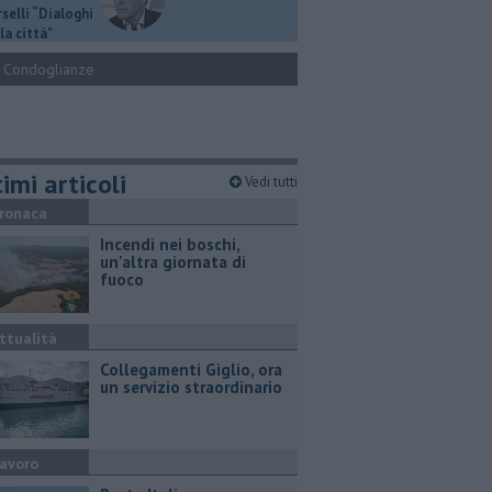
selli “Dialoghi
la città"
Condoglianze
imi articoli
Vedi tutti
ronaca
Incendi nei boschi,
un'altra giornata di
fuoco
ttualità
Collegamenti Giglio, ora
un servizio straordinario
avoro