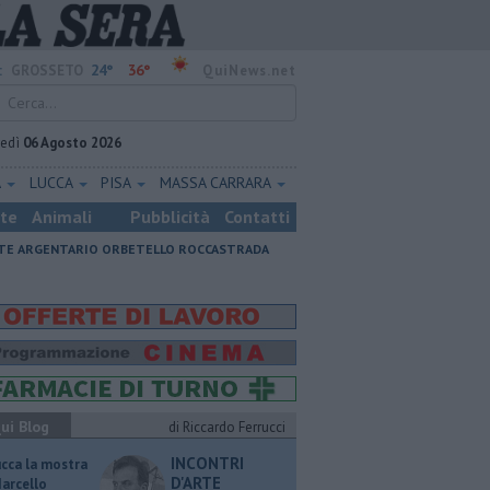
24°
36°
:
GROSSETO
QuiNews.net
vedì
06 Agosto 2026
A
LUCCA
PISA
MASSA CARRARA
ste
Animali
Pubblicità
Contatti
E ARGENTARIO
ORBETELLO
ROCCASTRADA
ui Blog
di Riccardo Ferrucci
INCONTRI
ucca la mostra
D'ARTE
Marcello