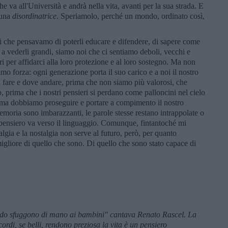
e va all'Università e andrà nella vita, avanti per la sua strada. E
 una
disordinatrice
. Speriamolo, perché un mondo, ordinato così,
 noi che pensavamo di poterli educare e difendere, di sapere come
 a vederli grandi, siamo noi che ci sentiamo deboli, vecchi e
i per affidarci alla loro protezione e al loro sostegno. Ma non
 forza: ogni generazione porta il suo carico e a noi il nostro
fare e dove andare, prima che non siamo più valorosi, che
, prima che i nostri pensieri si perdano come palloncini nel cielo
ima dobbiamo proseguire e portare a compimento il nostro
emoria sono imbarazzanti, le parole stesse restano intrappolate o
 pensiero va verso il linguaggio. Comunque, fintantoché mi
algia e la nostalgia non serve al futuro, però, per quanto
 migliore di quello che sono. Di quello che sono stato capace di
ando sfuggono di mano ai bambini" cantava Renato Rascel. La
cordi, se belli, rendono preziosa la vita è un pensiero