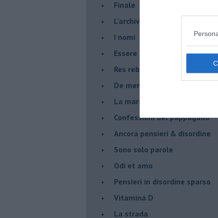
Finale
L'archivio
Persona
I nomi
Essere
Res rebus
De mente
La marcia
Confessioni del pappagallo
Ancora pensieri & disordine
Sono solo parole
Odi et amo
Pensieri in disordine sparso
Vitamina D
La strada