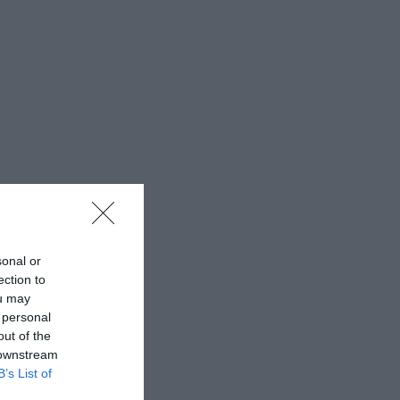
sonal or
ection to
ou may
 personal
out of the
 downstream
B’s List of