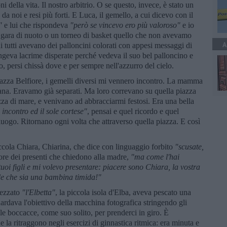
i della vita. Il nostro arbitrio. O se questo, invece, è stato un
da noi e resi più forti. E Luca, il gemello, a cui dicevo con il
"
e lui che rispondeva
"però se vincevo ero più valoroso"
e io
 gara di nuoto o un torneo di basket quello che non avevamo
A
i tutti avevano dei palloncini colorati con appesi messaggi di
ngeva lacrime disperate perché vedeva il suo bel palloncino e
no, persi chissà dove e per sempre nell'azzurro del cielo.
iazza Belfiore, i gemelli diversi mi vennero incontro. La mamma
imana. Eravamo già separati. Ma loro correvano su quella piazza
azza di mare, e venivano ad abbracciarmi festosi. Era una bella
 incontro ed il sole cortese"
, pensai e quel ricordo e quel
luogo. Ritornano ogni volta che attraverso quella piazza. E così
ccola Chiara, Chiarina, che dice con linguaggio forbito
"scusate,
pore dei presenti che chiedono alla madre,
"ma come l'hai
 tuoi figli e mi volevo presentare: piacere sono Chiara, la vostra
de che sia una bambina timida!"
tezzato
"l'Elbetta"
, la piccola isola d'Elba, aveva pescato una
ardava l'obiettivo della macchina fotografica stringendo gli
e le boccacce, come suo solito, per prenderci in giro. È
e la ritraggono negli esercizi di ginnastica ritmica: era minuta e