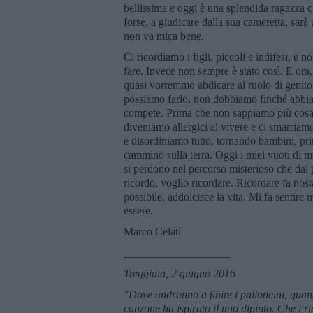
bellissima e oggi è una splendida ragazza ch
forse, a giudicare dalla sua cameretta, sarà
non va mica bene.
Ci ricordiamo i figli, piccoli e indifesi, e
fare. Invece non sempre è stato così. E ora,
quasi vorremmo abdicare al ruolo di genitor
possiamo farlo, non dobbiamo finché abbiamo
compete. Prima che non sappiamo più cosa 
diveniamo allergici al vivere e ci smarriamo
e disordiniamo tutto, tornando bambini, pr
cammino sulla terra. Oggi i miei vuoti di m
si perdono nel percorso misterioso che dal
ricordo, voglio ricordare. Ricordare fa nost
possibile, addolcisce la vita. Mi fa sentire
essere.
Marco Celati
___________________
Treggiaia, 2 giugno 2016
"Dove andranno a finire i palloncini, qu
canzone ha ispirato il mio dipinto. Che i ri