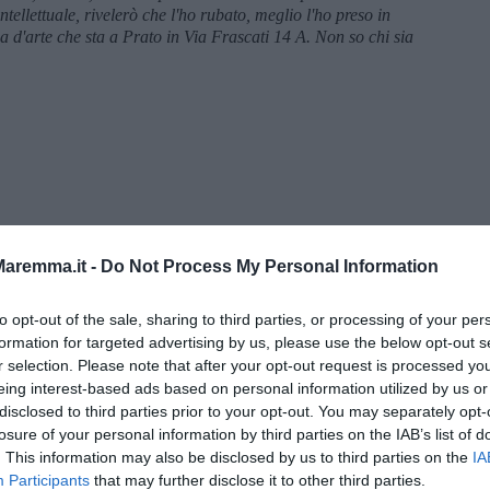
ellettuale, rivelerò che l'ho rubato, meglio l'ho preso in
ga d'arte che sta a Prato in Via Frascati 14 A. Non so chi sia
aremma.it -
Do Not Process My Personal Information
to opt-out of the sale, sharing to third parties, or processing of your per
formation for targeted advertising by us, please use the below opt-out s
r selection. Please note that after your opt-out request is processed y
eing interest-based ads based on personal information utilized by us or
menica” di Marco Celati
disclosed to third parties prior to your opt-out. You may separately opt-
losure of your personal information by third parties on the IAB’s list of
. This information may also be disclosed by us to third parties on the
IA
Participants
that may further disclose it to other third parties.