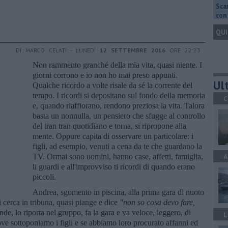
Scar
con 
QUI
DI MARCO CELATI - LUNEDÌ
12 SETTEMBRE 2016
ORE 22:23
Non rammento granché della mia vita, quasi niente. I
giorni corrono e io non ho mai preso appunti.
Ult
Qualche ricordo a volte risale da sé la corrente del
tempo. I ricordi si depositano sul fondo della memoria
C
e, quando riaffiorano, rendono preziosa la vita. Talora
basta un nonnulla, un pensiero che sfugge al controllo
del tran tran quotidiano e torna, si ripropone alla
mente. Oppure capita di osservare un particolare: i
figli, ad esempio, venuti a cena da te che guardano la
TV. Ormai sono uomini, hanno case, affetti, famiglia,
A
li guardi e all'improvviso ti ricordi di quando erano
piccoli.
Andrea, sgomento in piscina, alla prima gara di nuoto
i cerca in tribuna, quasi piange e dice
"non so cosa devo fare,
rende, lo riporta nel gruppo, fa la gara e va veloce, leggero, di
L
ove sottoponiamo i figli e se abbiamo loro procurato affanni ed