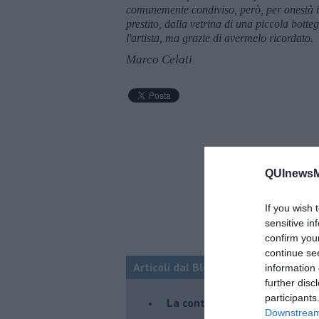
comunemente condiviso, però, per onestà int
prestito, dalla vetrina di una piccola botte
l'artista, ma grazie di avermelo ricordato.
Marco Celati
QUInewsM
If you wish 
sensitive in
confirm you
continue se
Articoli dal Blog “Racconti della do
information 
further disc
participants
La controversia degli azzimi
Downstream 