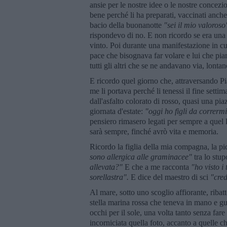
ansie per le nostre idee o le nostre concezion
bene perché li ha preparati, vaccinati anche 
bacio della buonanotte
"sei il mio valoroso
rispondevo di no. E non ricordo se era una
vinto. Poi durante una manifestazione in cu
pace che bisognava far volare e lui che pia
tutti gli altri che se ne andavano via, lonta
E ricordo quel giorno che, attraversando P
me li portava perché li tenessi il fine sett
dall'asfalto colorato di rosso, quasi una pi
giornata d'estate:
"oggi ho figli da corrermi
pensiero rimasero legati per sempre a quel 
sarà sempre, finché avrò vita e memoria.
Ricordo la figlia della mia compagna, la pi
sono allergica alle graminacee"
tra lo stu
allevata?"
E che a me racconta
"ho visto i
sorellastra".
E dice del maestro di sci
"cre
Al mare, sotto uno scoglio affiorante, ribat
stella marina rossa che teneva in mano e gu
occhi per il sole, una volta tanto senza far
incorniciata quella foto, accanto a quelle ch