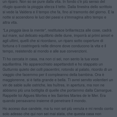
un riparo. Non so se pure dalla vita. In fondo c'è più senso del
rifugio quando la pioggia sferza il tetto. Dalla finestra dello scrittoio
si vede la Valdera e il tempo che fa, fino al tramonto del giorno. E la
notte si accendono le luci dei paesi e s'immagina altro tempo e
altra vita.
"La pioggia lava la mente"
, restituisce brillantezza alle cose, cadrà
sul mare, sul delicato equilibrio delle dune, imporrà ai primi amori e
agli ultimi, quelli che si ricordano, un riparo sotto coperture di
fortuna o li costringerà nelle dimore dove conducono la vita e il
tempo, resistendo al mondo e alle sue convenzioni.
Ti ho cercata in casa, ma non ci sei, non sento la tua voce
squillantina. Ho apparecchiato aspettandoti e ho stappato un
Gutturnio quieto dei colli piacentini, rotondo al palato, ricordo di un
viaggio che facemmo per il compleanno della bambina. Ora è
maggiorenne, si è fatta grande e bella. Ti avrei servito volentieri un
vin de sable sulle ostriche, les huîtres, in apertura, ma non ne
abbiamo più una bottiglia di quelle che portammo dalla Camargue.
Rappelle toi Aigues Mortes e les Saintes Maries de le Mer. Era
quando pensavamo insieme di penetrare il mondo.
Ho acceso due candele, ma tu non sei più venuta e mi rendo conto
solo adesso che qui non sei mai stata, che questa casa non