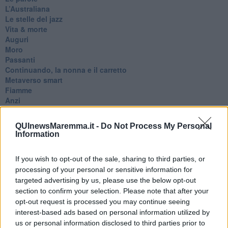
​L’Australiana
Le stelle del jazz
Vita & morte
Auguri
Moro
Passanti
Continuando, la nonna e il carretto
Metaverso smart
Fiamme
Anzi
Confessioni autoreferenziali
Utopie
QUInewsMaremma.it -
Do Not Process My Personal
Estate
Information
Il lago
Il diluvio
If you wish to opt-out of the sale, sharing to third parties, or
La classe
processing of your personal or sensitive information for
Pensieri incoerenti
targeted advertising by us, please use the below opt-out
Dal balcone
Insomnia
section to confirm your selection. Please note that after your
Il guardiano
opt-out request is processed you may continue seeing
Lo sgombero
interest-based ads based on personal information utilized by
Erodoto e Tucidide
us or personal information disclosed to third parties prior to