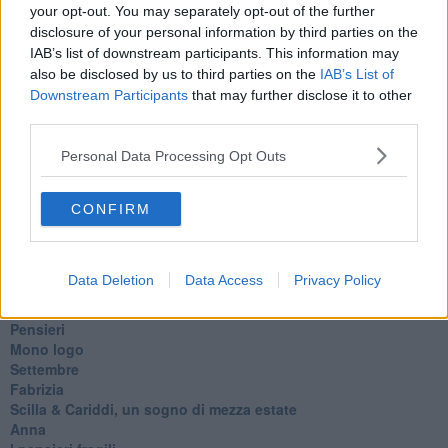
Il padre della storia
your opt-out. You may separately opt-out of the further
Pensieri brevi
disclosure of your personal information by third parties on the
L'evoluzione della specie
IAB’s list of downstream participants. This information may
Il servizio
also be disclosed by us to third parties on the
IAB’s List of
Riflessioni
Downstream Participants
that may further disclose it to other
L'Oscuro
third parties.
Generazioni
Cristobal
Personal Data Processing Opt Outs
Il paese dei balocchi
Ciò che resta
La balena
CONFIRM
Vittorio
La bufera
Il mago, la pera e il Bar la Posta
Data Deletion
Data Access
Privacy Policy
Primavera
Elogio dell'ombra
Pensieri
Mono logo
Settembre
Fabrizia
​Scilla & Cariddi, un sogno di mezza estate
Anna