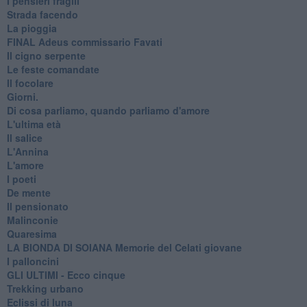
I pensieri fragili
Strada facendo
La pioggia
FINAL Adeus commissario Favati
Il cigno serpente
Le feste comandate
Il focolare
Giorni.
Di cosa parliamo, quando parliamo d'amore
L'ultima età
Il salice
L'Annina
L'amore
I poeti
De mente
Il pensionato
Malinconie
Quaresima
LA BIONDA DI SOIANA Memorie del Celati giovane
I palloncini
GLI ULTIMI - Ecco cinque
Trekking urbano
Eclissi di luna