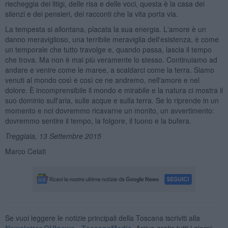
riecheggia dei litigi, delle risa e delle voci, questa è la casa dei
silenzi e dei pensieri, dei racconti che la vita porta via.
La tempesta si allontana, placata la sua energia. L'amore è un
danno meraviglioso, una terribile meraviglia dell'esistenza, è come
un temporale che tutto travolge e, quando passa, lascia il tempo
che trova. Ma non è mai più veramente lo stesso. Continuiamo ad
andare e venire come le maree, a scaldarci come la terra. Siamo
venuti al mondo così e così ce ne andremo, nell'amore e nel
dolore. È incomprensibile il mondo e mirabile e la natura ci mostra il
suo dominio sull'aria, sulle acque e sulla terra. Se lo riprende in un
momento e noi dovremmo ricavarne un monito, un avvertimento:
dovremmo sentire il tempo, la folgore, il tuono e la bufera.
Treggiaia, 13 Settembre 2015
Marco Celati
Se vuoi leggere le notizie principali della Toscana iscriviti alla
Newsletter QUInews - ToscanaMedia.
Arriva gratis tutti i giorni