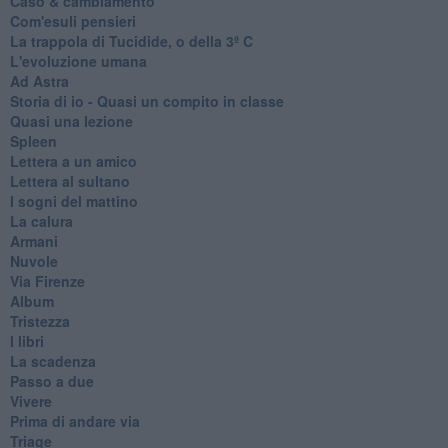
Caso & cambiamento
Com'esuli pensieri
La trappola di Tucidide, o della 3ª C
L'evoluzione umana
Ad Astra
Storia di io - Quasi un compito in classe
Quasi una lezione
Spleen
Lettera a un amico
Lettera al sultano
I sogni del mattino
La calura
Armani
Nuvole
Via Firenze
Album
Tristezza
I libri
La scadenza
Passo a due
Vivere
Prima di andare via
Triage