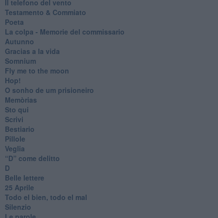
Il telefono del vento
Testamento & Commiato
Poeta
​La colpa - Memorie del commissario
Autunno
Gracias a la vida
Somnium
Fly me to the moon
Hop!
O sonho de um prisioneiro
Memòrias
Sto qui
Scrivi
Bestiario
Pillole
Veglia
​“D” come delitto
D
Belle lettere
25 Aprile
Todo el bien, todo el mal
Silenzio
Le parole