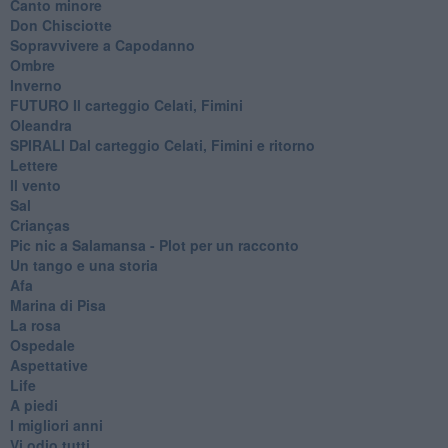
Canto minore
Don Chisciotte
Sopravvivere a Capodanno
Ombre
Inverno
FUTURO Il carteggio Celati, Fimini
Oleandra
SPIRALI Dal carteggio Celati, Fimini e ritorno
Lettere
Il vento
Sal
Crianças
Pic nic a Salamansa - Plot per un racconto
Un tango e una storia
Afa
Marina di Pisa
La rosa
Ospedale
Aspettative
Life
A piedi
I migliori anni
Vi odio tutti