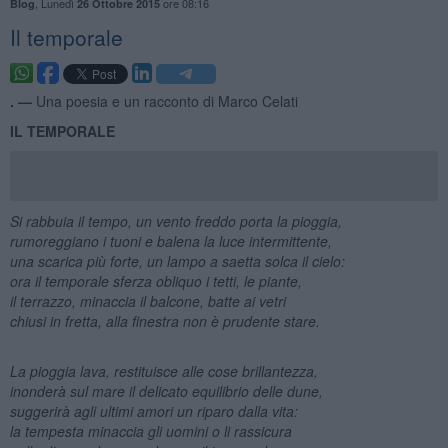
,
Lunedì
ore 08:16
Blog
26 Ottobre 2015
Il temporale
. —
Una poesia e un racconto di Marco Celati
IL TEMPORALE
Si rabbuia il tempo, un vento freddo porta la pioggia,
rumoreggiano i tuoni e balena la luce intermittente,
una scarica più forte, un lampo a saetta solca il cielo:
ora il temporale sferza obliquo i tetti, le piante,
il terrazzo, minaccia il balcone, batte ai vetri
chiusi in fretta, alla finestra non è prudente stare.
La pioggia lava, restituisce alle cose brillantezza,
inonderà sul mare il delicato equilibrio delle dune,
suggerirà agli ultimi amori un riparo dalla vita:
la tempesta minaccia gli uomini o li rassicura