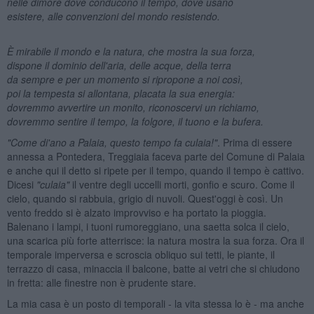
nelle dimore dove conducono il tempo, dove usano
esistere, alle convenzioni del mondo resistendo.
È mirabile il mondo e la natura, che mostra la sua forza,
dispone il dominio dell'aria, delle acque, della terra
da sempre e per un momento si ripropone a noi così,
poi la tempesta si allontana, placata la sua energia:
dovremmo avvertire un monito, riconoscervi un richiamo,
dovremmo sentire il tempo, la folgore, il tuono e la bufera.
"Come di'ano a Palaia, questo tempo fa culaia!"
. Prima di essere
annessa a Pontedera, Treggiaia faceva parte del Comune di Palaia
e anche qui il detto si ripete per il tempo, quando il tempo è cattivo.
Dicesi
"culaia"
il ventre degli uccelli morti, gonfio e scuro. Come il
cielo, quando si rabbuia, grigio di nuvoli. Quest'oggi è così. Un
vento freddo si è alzato improvviso e ha portato la pioggia.
Balenano i lampi, i tuoni rumoreggiano, una saetta solca il cielo,
una scarica più forte atterrisce: la natura mostra la sua forza. Ora il
temporale imperversa e scroscia obliquo sui tetti, le piante, il
terrazzo di casa, minaccia il balcone, batte ai vetri che si chiudono
in fretta: alle finestre non è prudente stare.
La mia casa è un posto di temporali - la vita stessa lo è - ma anche