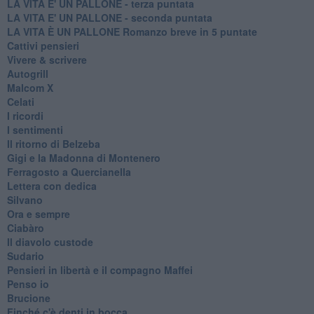
LA VITA E' UN PALLONE - terza puntata
LA VITA E' UN PALLONE - seconda puntata
LA VITA È UN PALLONE Romanzo breve in 5 puntate
Cattivi pensieri
Vivere & scrivere
Autogrill
Malcom X
Celati
I ricordi
I sentimenti
Il ritorno di Belzeba
Gigi e la Madonna di Montenero
Ferragosto a Quercianella
Lettera con dedica
Silvano
Ora e sempre
Ciabàro
Il diavolo custode
Sudario
Pensieri in libertà e il compagno Maffei
Penso io
Brucione
Finché c'è denti in bocca