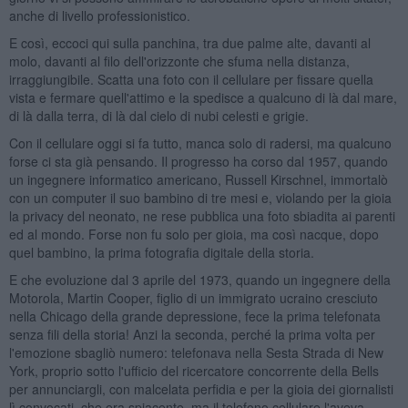
anche di livello professionistico.
E così, eccoci qui sulla panchina, tra due palme alte, davanti al
molo, davanti al filo dell'orizzonte che sfuma nella distanza,
irraggiungibile. Scatta una foto con il cellulare per fissare quella
vista e fermare quell'attimo e la spedisce a qualcuno di là dal mare,
di là dalla terra, di là dal cielo di nubi celesti e grigie.
Con il cellulare oggi si fa tutto, manca solo di radersi, ma qualcuno
forse ci sta già pensando. Il progresso ha corso dal 1957, quando
un ingegnere informatico americano, Russell Kirschnel, immortalò
con un computer il suo bambino di tre mesi e, violando per la gioia
la privacy del neonato, ne rese pubblica una foto sbiadita ai parenti
ed al mondo. Forse non fu solo per gioia, ma così nacque, dopo
quel bambino, la prima fotografia digitale della storia.
E che evoluzione dal 3 aprile del 1973, quando un ingegnere della
Motorola, Martin Cooper, figlio di un immigrato ucraino cresciuto
nella Chicago della grande depressione, fece la prima telefonata
senza fili della storia! Anzi la seconda, perché la prima volta per
l'emozione sbagliò numero: telefonava nella Sesta Strada di New
York, proprio sotto l'ufficio del ricercatore concorrente della Bells
per annunciargli, con malcelata perfidia e per la gioia dei giornalisti
lì convocati, che era spiacente, ma il telefono cellulare l'aveva