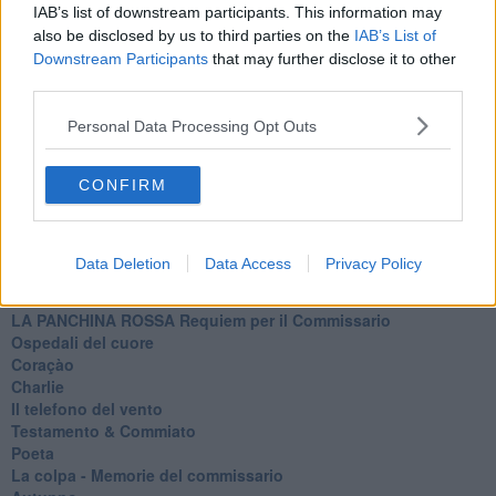
Sogni & incubi
IAB’s list of downstream participants. This information may
Accidenti all’amore
also be disclosed by us to third parties on the
IAB’s List of
Protezione civile
Downstream Participants
that may further disclose it to other
Walter
third parties.
Appunti per l'inverno
Il muro di Baj
Personal Data Processing Opt Outs
Biografia emotiva
La tempesta e altro
Umani
CONFIRM
I bolidi
Parole
Amarezza
Data Deletion
Data Access
Privacy Policy
Colpa & merito
Vento
​LA PANCHINA ROSSA Requiem per il Commissario
Ospedali del cuore
Coraçào
Charlie
Il telefono del vento
Testamento & Commiato
Poeta
​La colpa - Memorie del commissario