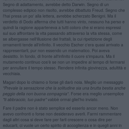
Segno di adattamento, avrebbe detto Darwin. Segno di un
complesso edipico non risolto, avrebbe dibattuto Freud. Segno che
l'hai presa un po' alla lettera, avrebbe scherzato Benigni. Ma il
verdetto di Dodo afferma che tutti hanno vinto, nessuno ha perso e
quindi la ragione apparteneva a tutti coloro che si erano espressi
sul suo affrontare la vita passando attraverso la vita stessa, come
se albergasse nell'illusione dei frattali, la cui ripetizione degli
ornamenti tende all'infinito. Il vecchio Escher c'era quasi arrivato a
rappresentarli, pur non essendo un matematico. Poi aveva
desistito. In fondo, di fronte all'infinito il cuore s'impaura. Ma il
mutamento continuo cos'è se non un impedire al tempo di fermarsi
per annullare il tempo stesso. Rendere infinita giovinezza, adultità e
vecchiaia.
Magari dopo lo chiamo o forse gli darò noia. Meglio un messaggio
"Prevale la sensazione che la solitudine sia una brutta bestia anche
peggio della non buona compagnia"
. Forse era meglio unsemplice
"ti abbraccio, tuo padre"
vabbè ormai gliel'ho inviato.
Fare il padre non è stato semplice ed esserlo ancor meno. Non
avevo confronti o forse non desideravo averli. Farmi rammentare
dagli altri cosa si deve fare per farli crescere o cosa dire per
educarli, ci vuole un certo spirito di accoglienza e in quegli anni in