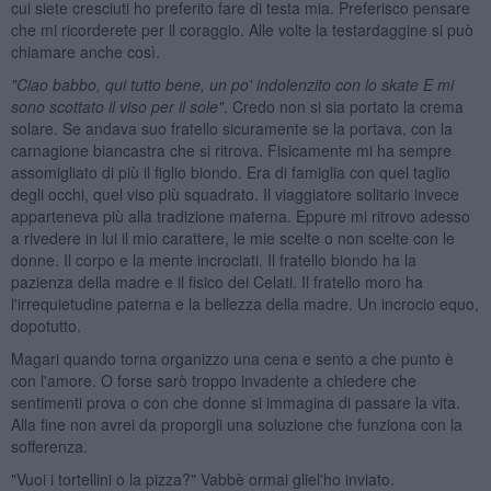
cui siete cresciuti ho preferito fare di testa mia. Preferisco pensare
che mi ricorderete per il coraggio. Alle volte la testardaggine si può
chiamare anche così.
"Ciao babbo, qui tutto bene, un po' indolenzito con lo skate E mi
sono scottato il viso per il sole"
. Credo non si sia portato la crema
solare. Se andava suo fratello sicuramente se la portava, con la
carnagione biancastra che si ritrova. Fisicamente mi ha sempre
assomigliato di più il figlio biondo. Era di famiglia con quel taglio
degli occhi, quel viso più squadrato. Il viaggiatore solitario invece
apparteneva più alla tradizione materna. Eppure mi ritrovo adesso
a rivedere in lui il mio carattere, le mie scelte o non scelte con le
donne. Il corpo e la mente incrociati. Il fratello biondo ha la
pazienza della madre e il fisico dei Celati. Il fratello moro ha
l'irrequietudine paterna e la bellezza della madre. Un incrocio equo,
dopotutto.
Magari quando torna organizzo una cena e sento a che punto è
con l'amore. O forse sarò troppo invadente a chiedere che
sentimenti prova o con che donne si immagina di passare la vita.
Alla fine non avrei da proporgli una soluzione che funziona con la
sofferenza.
"Vuoi i tortellini o la pizza?" Vabbè ormai gliel'ho inviato.