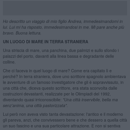
Ho descritto un viaggio di mio figlio Andrea, immedesimandomi in
lui. Lui mi ha risposto, immedesimandosi in me. Mi pare anche pi
ù
bravo. Buona lettura.
UN LUOGO DI MARE IN TERRA STRANIERA
Una striscia di mare, una panchina, due palmizi e sullo sfondo i
palazzi del porto, davanti alla linea bassa e degradante delle
colline.
Che ci faceva in quel luogo di mare? Come era capitato lì e
perché? In terra straniera, dove uno scrittore spagnolo ambientava
le avventure di un famoso investigatore che gli è sopravvissuto, in
una città che, diceva questo scrittore, era stata sconvolta dalle
costruzioni devastanti, realizzate per le Olimpiadi del 1992,
diventando quasi irriconoscibile:
"Una citt
à inservibile, bella ma
senz'anima, una citt
à pastorizzata".
Lui però non aveva visto tanta devastazione: l'antico e il moderno
gli pareva, anzi, che convivessero bene e che dessero a quella città
un suo fascino e una sua particolare attrazione. E non si sentiva