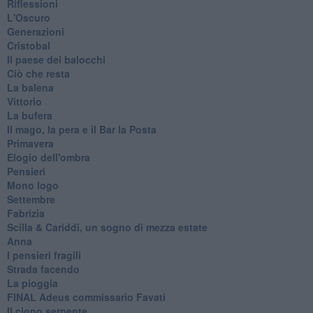
Riflessioni
L'Oscuro
Generazioni
Cristobal
Il paese dei balocchi
Ciò che resta
La balena
Vittorio
La bufera
Il mago, la pera e il Bar la Posta
Primavera
Elogio dell'ombra
Pensieri
Mono logo
Settembre
Fabrizia
​Scilla & Cariddi, un sogno di mezza estate
Anna
I pensieri fragili
Strada facendo
La pioggia
FINAL Adeus commissario Favati
Il cigno serpente