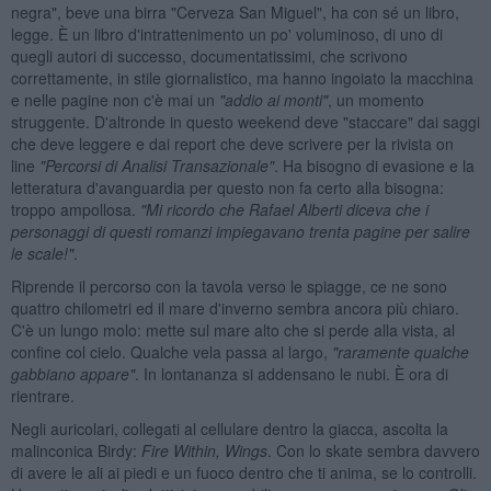
negra", beve una birra "Cerveza San Miguel", ha con sé un libro,
legge. È un libro d'intrattenimento un po' voluminoso, di uno di
quegli autori di successo, documentatissimi, che scrivono
correttamente, in stile giornalistico, ma hanno ingoiato la macchina
e nelle pagine non c'è mai un
"addio ai monti"
, un momento
struggente. D'altronde in questo weekend deve "staccare" dai saggi
che deve leggere e dai report che deve scrivere per la rivista on
line
"Percorsi di Analisi Transazionale"
. Ha bisogno di evasione e la
letteratura d'avanguardia per questo non fa certo alla bisogna:
troppo ampollosa.
"Mi ricordo che Rafael Alberti diceva che i
personaggi di questi romanzi impiegavano trenta pagine per salire
le scale!"
.
Riprende il percorso con la tavola verso le spiagge, ce ne sono
quattro chilometri ed il mare d'inverno sembra ancora più chiaro.
C'è un lungo molo: mette sul mare alto che si perde alla vista, al
confine col cielo. Qualche vela passa al largo,
"raramente qualche
gabbiano appare"
. In lontananza si addensano le nubi. È ora di
rientrare.
Negli auricolari, collegati al cellulare dentro la giacca, ascolta la
malinconica Birdy:
Fire Within, Wings
. Con lo skate sembra davvero
di avere le ali ai piedi e un fuoco dentro che ti anima, se lo controlli.