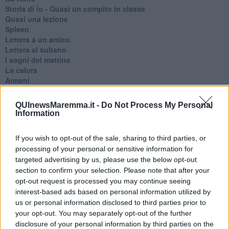
Storia di io - Quasi un compito in classe
Quasi una lezione
Spleen
Lettera a un amico
Lettera al sultano
I sogni del mattino
La calura
Armani
Nuvole
Via Firenze
QUInewsMaremma.it -
Do Not Process My Personal
Album
Information
Tristezza
I libri
If you wish to opt-out of the sale, sharing to third parties, or
La scadenza
processing of your personal or sensitive information for
Passo a due
targeted advertising by us, please use the below opt-out
Vivere
section to confirm your selection. Please note that after your
Prima di andare via
opt-out request is processed you may continue seeing
Triage
Persona
interest-based ads based on personal information utilized by
Relitti
us or personal information disclosed to third parties prior to
Lucio
your opt-out. You may separately opt-out of the further
PRIMO
disclosure of your personal information by third parties on the