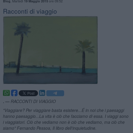
,
Martedì
ore 09:52
Blog
19 Maggio 2015
Racconti di viaggio
. —
RACCONTI DI VIAGGIO
"Viaggiare? Per viaggiare basta esistere...
É in noi che i paesaggi
hanno paesaggio...La vita
è ci
ò che facciamo di essa. I viaggi sono
i viaggiatori. Ci
ò che vediamo non
è ci
ò che vediamo, ma ci
ò che
siamo" Fernando Pessoa, Il libro dell'inquietudine.