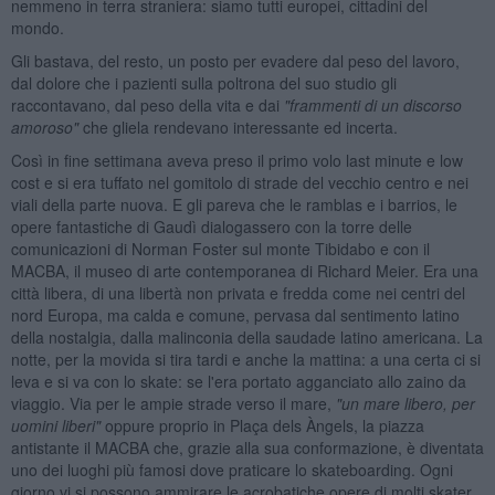
nemmeno in terra straniera: siamo tutti europei, cittadini del
mondo.
Gli bastava, del resto, un posto per evadere dal peso del lavoro,
dal dolore che i pazienti sulla poltrona del suo studio gli
raccontavano, dal peso della vita e dai
"frammenti di un discorso
amoroso"
che gliela rendevano interessante ed incerta.
Così in fine settimana aveva preso il primo volo last minute e low
cost e si era tuffato nel gomitolo di strade del vecchio centro e nei
viali della parte nuova. E gli pareva che le ramblas e i barrios, le
opere fantastiche di Gaudì dialogassero con la torre delle
comunicazioni di Norman Foster sul monte Tibidabo e con il
MACBA, il museo di arte contemporanea di Richard Meier. Era una
città libera, di una libertà non privata e fredda come nei centri del
nord Europa, ma calda e comune, pervasa dal sentimento latino
della nostalgia, dalla malinconia della saudade latino americana. La
notte, per la movida si tira tardi e anche la mattina: a una certa ci si
leva e si va con lo skate: se l'era portato agganciato allo zaino da
viaggio. Via per le ampie strade verso il mare,
"un mare libero, per
uomini liberi"
oppure proprio in Plaça dels Àngels, la piazza
antistante il MACBA che, grazie alla sua conformazione, è diventata
uno dei luoghi più famosi dove praticare lo skateboarding. Ogni
giorno vi si possono ammirare le acrobatiche opere di molti skater,