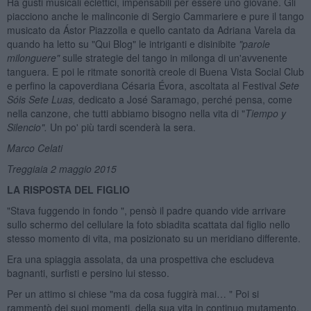
Ha gusti musicali eclettici, impensabili per essere uno giovane. Gli
piacciono anche le malinconie di Sergio Cammariere e pure il tango
musicato da Ástor Piazzolla e quello cantato da Adriana Varela da
quando ha letto su "Qui Blog" le intriganti e disinibite
"parole
milonguere"
sulle strategie del tango in milonga di un'avvenente
tanguera. E poi le ritmate sonorità creole di Buena Vista Social Club
e perfino la capoverdiana Césaria Évora, ascoltata al Festival
Sete
S
óis Sete Luas,
dedicato a José Saramago, perché pensa, come
nella canzone, che tutti abbiamo bisogno nella vita di "
Tiempo y
Silencio".
Un po' più tardi scenderà la sera.
Marco Celati
Treggiaia 2 maggio 2015
LA RISPOSTA DEL FIGLIO
"Stava fuggendo in fondo ", pensò il padre quando vide arrivare
sullo schermo del cellulare la foto sbiadita scattata dal figlio nello
stesso momento di vita, ma posizionato su un meridiano differente.
Era una spiaggia assolata, da una prospettiva che escludeva
bagnanti, surfisti e persino lui stesso.
Per un attimo si chiese "ma da cosa fuggirà mai… " Poi si
rammentò dei suoi momenti, della sua vita in continuo mutamento.