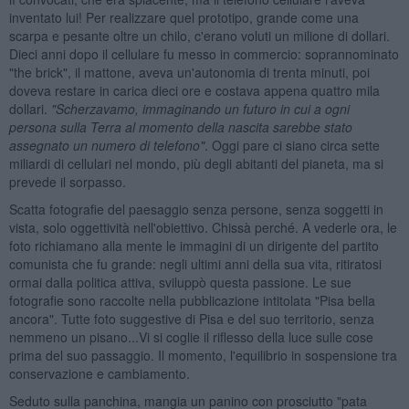
inventato lui! Per realizzare quel prototipo, grande come una
scarpa e pesante oltre un chilo, c'erano voluti un milione di dollari.
Dieci anni dopo il cellulare fu messo in commercio: soprannominato
"the brick", il mattone, aveva un'autonomia di trenta minuti, poi
doveva restare in carica dieci ore e costava appena quattro mila
dollari.
"Scherzavamo, immaginando un futuro in cui a ogni
persona sulla Terra al momento della nascita sarebbe stato
assegnato un numero di telefono"
. Oggi pare ci siano circa sette
miliardi di cellulari nel mondo, più degli abitanti del pianeta, ma si
prevede il sorpasso.
Scatta fotografie del paesaggio senza persone, senza soggetti in
vista, solo oggettività nell'obiettivo. Chissà perché. A vederle ora, le
foto richiamano alla mente le immagini di un dirigente del partito
comunista che fu grande: negli ultimi anni della sua vita, ritiratosi
ormai dalla politica attiva, sviluppò questa passione. Le sue
fotografie sono raccolte nella pubblicazione intitolata "Pisa bella
ancora". Tutte foto suggestive di Pisa e del suo territorio, senza
nemmeno un pisano...Vi si coglie il riflesso della luce sulle cose
prima del suo passaggio. Il momento, l'equilibrio in sospensione tra
conservazione e cambiamento.
Seduto sulla panchina, mangia un panino con prosciutto "pata