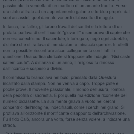
passionale: la vendetta di un marito o di un amante tradito. Forse
era stato attirato ad un appuntamento galante e torbido proprio dai
suoi assassini, quel dannato venerdì diciassette di maggio.
In tasca, tra l'altro, gli furono trovati dei santini e la lettera di un
prelato: parlava di certi incontri "giovanili" e sembrava di capire che
non era catechismo. Il sacerdote, interrogato, negò ogni addebito,
dichiarò che si trattava di mendacium e minacciò querele. In effetti
non fu possibile riscontrare alcun collegamento con i fatti in
questione. Una cortina clericale si frappose alle indagini. "Nisi caste
saltem caute". A distanza di un anno, il religioso fu rimosso
dall'incarico e sospeso a divinis.
Il commissario brancolava nel buio, pressato dalla Questura,
incalzato dalla stampa. Non ne veniva a capo. Troppe piste e
poche prove. Il movente passionale, il mondo dell'usura, l'ombra
della pedofilia di sacrestia. E poi quella maledizione ricorrente del
numero diciassette. La sua mente girava a vuoto nei cerchi
concentrici dell'indagine, indecifrabili, come i cerchi nel grano. Si
profilava all'orizzonte il mortificante disappunto dell'archiviazione.
Fu il fido Calò, ancora una volta, forse senza volere, a indicare una
strada.
«Si è fatta grande e bella, me la ricordavo piccola: a scuola, con