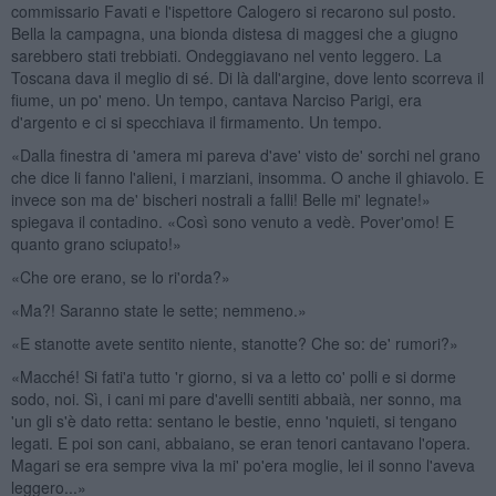
commissario Favati e l'ispettore Calogero si recarono sul posto.
Bella la campagna, una bionda distesa di maggesi che a giugno
sarebbero stati trebbiati. Ondeggiavano nel vento leggero. La
Toscana dava il meglio di sé. Di là dall'argine, dove lento scorreva il
fiume, un po' meno. Un tempo, cantava Narciso Parigi, era
d'argento e ci si specchiava il firmamento. Un tempo.
«Dalla finestra di 'amera mi pareva d'ave' visto de' sorchi nel grano
che dice li fanno l'alieni, i marziani, insomma. O anche il ghiavolo. E
invece son ma de' bischeri nostrali a falli! Belle mi' legnate!»
spiegava il contadino. «Così sono venuto a vedè. Pover'omo! E
quanto grano sciupato!»
«Che ore erano, se lo ri'orda?»
«Ma?! Saranno state le sette; nemmeno.»
«E stanotte avete sentito niente, stanotte? Che so: de' rumori?»
«Macché! Si fati'a tutto 'r giorno, si va a letto co' polli e si dorme
sodo, noi. Sì, i cani mi pare d'avelli sentiti abbaià, ner sonno, ma
'un gli s'è dato retta: sentano le bestie, enno 'nquieti, si tengano
legati. E poi son cani, abbaiano, se eran tenori cantavano l'opera.
Magari se era sempre viva la mi' po'era moglie, lei il sonno l'aveva
leggero...»