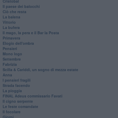
Cristobal
Il paese dei balocchi
Ciò che resta
La balena
Vittorio
La bufera
Il mago, la pera e il Bar la Posta
Primavera
Elogio dell'ombra
Pensieri
Mono logo
Settembre
Fabrizia
​Scilla & Cariddi, un sogno di mezza estate
Anna
I pensieri fragili
Strada facendo
La pioggia
FINAL Adeus commissario Favati
Il cigno serpente
Le feste comandate
Il focolare
Giorni.