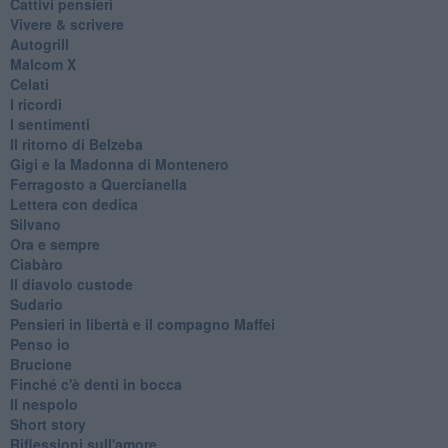
Cattivi pensieri
Vivere & scrivere
Autogrill
Malcom X
Celati
I ricordi
I sentimenti
Il ritorno di Belzeba
Gigi e la Madonna di Montenero
Ferragosto a Quercianella
Lettera con dedica
Silvano
Ora e sempre
Ciabàro
Il diavolo custode
Sudario
Pensieri in libertà e il compagno Maffei
Penso io
Brucione
Finché c'è denti in bocca
Il nespolo
Short story
Riflessioni sull'amore