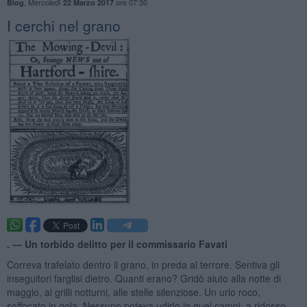
,
Mercoledì
ore 07:30
Blog
22 Marzo 2017
I cerchi nel grano
. —
Un torbido delitto per il commissario Favati
Correva trafelato dentro il grano, in preda al terrore. Sentiva gli
inseguitori farglisi dietro. Quanti erano? Gridò aiuto alla notte di
maggio, ai grilli notturni, alle stelle silenziose. Un urlo roco,
soffocato in gola. Nessuno poteva udirlo in quei campi, a ridosso