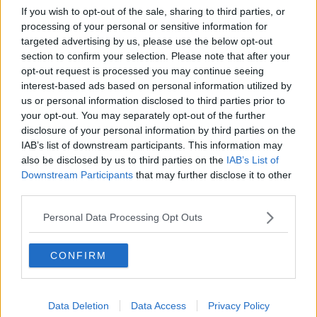
Walter
If you wish to opt-out of the sale, sharing to third parties, or
Appunti per l'inverno
processing of your personal or sensitive information for
Il muro di Baj
targeted advertising by us, please use the below opt-out
Biografia emotiva
section to confirm your selection. Please note that after your
La tempesta e altro
opt-out request is processed you may continue seeing
Umani
interest-based ads based on personal information utilized by
I bolidi
us or personal information disclosed to third parties prior to
Parole
your opt-out. You may separately opt-out of the further
Amarezza
disclosure of your personal information by third parties on the
Colpa & merito
IAB’s list of downstream participants. This information may
Vento
also be disclosed by us to third parties on the
IAB’s List of
​LA PANCHINA ROSSA Requiem per il Commissario
Ospedali del cuore
Downstream Participants
that may further disclose it to other
Coraçào
third parties.
Charlie
Il telefono del vento
Personal Data Processing Opt Outs
Testamento & Commiato
Poeta
CONFIRM
​La colpa - Memorie del commissario
Autunno
Gracias a la vida
Somnium
Data Deletion
Data Access
Privacy Policy
Fly me to the moon