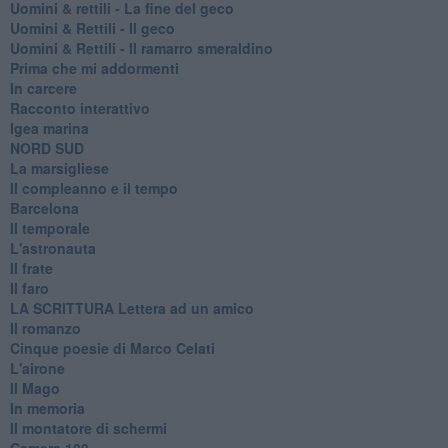
​Uomini & rettili - La fine del geco
Uomini & Rettili - Il geco
Uomini & Rettili - Il ramarro smeraldino
Prima che mi addormenti
In carcere
Racconto interattivo
Igea marina
​NORD SUD
La marsigliese
Il compleanno e il tempo
Barcelona
Il temporale
L'astronauta
Il frate
Il faro
​LA SCRITTURA Lettera ad un amico
Il romanzo
Cinque poesie di Marco Celati
L'airone
Il Mago
In memoria
Il montatore di schermi
Camera 109