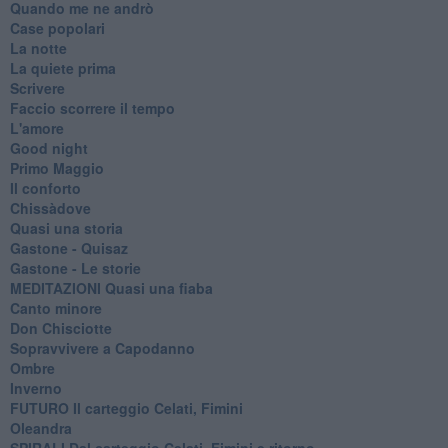
Quando me ne andrò
Case popolari
La notte
La quiete prima
Scrivere
Faccio scorrere il tempo
L'amore
Good night
Primo Maggio
Il conforto
Chissàdove
Quasi una storia
Gastone - Quisaz
Gastone - Le storie
MEDITAZIONI Quasi una fiaba
Canto minore
Don Chisciotte
Sopravvivere a Capodanno
Ombre
Inverno
FUTURO Il carteggio Celati, Fimini
Oleandra
SPIRALI Dal carteggio Celati, Fimini e ritorno