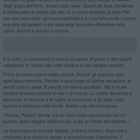
degli argini dell'Arno, lontani dalle case. Quanti giri fece, fendendo
e schiacciano le spighe già alte, in un vano tentativo di fuga! Poi,
con una furia cieca, gli furono addosso e fu una lotta sorda e breve,
scandita dai lamenti e dai colpi della lama che affondava nella
carne, ancora e ancora e ancora.
E fu tutto. Lo lasciarono in mezzo al campo di grano e alle spighe
calpestate, in mezzo alla notte illune e al suo sangue versato.
Prima di morire aveva urlato perché. Perché gli avevano dato
quell'appuntamento. Perché in quel luogo di fatiche contadine, di
amori furtivi e spiati. E perché lui l'aveva accettato. Ma è inutile
cercare di capire perché si vive o si muore. Le nostre domande e
speranze, le rincorse e le fughe, le promesse e gli addii, tutto
quanto si adempie nella morte. Anche una vita mal spesa.
«Pronto, Polizia? Venite, c'è un omo morto ammazzato nel mi'
podere, sotto l'Argine dell'Arno per anda' ar Ponte alla Navetta.»
La telefonata era arrivata Sabato, di primo mattino, dopo che il
contadino era sceso in campo e aveva trovato il cadavere. Il