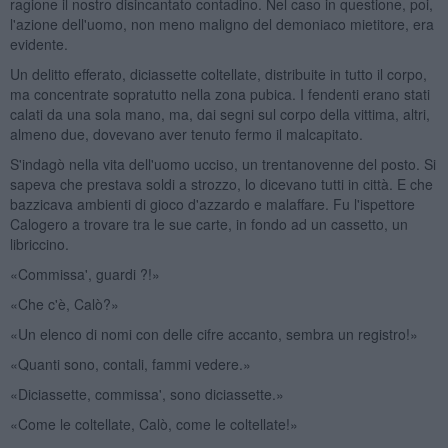
ragione il nostro disincantato contadino. Nel caso in questione, poi,
l'azione dell'uomo, non meno maligno del demoniaco mietitore, era
evidente.
Un delitto efferato, diciassette coltellate, distribuite in tutto il corpo,
ma concentrate sopratutto nella zona pubica. I fendenti erano stati
calati da una sola mano, ma, dai segni sul corpo della vittima, altri,
almeno due, dovevano aver tenuto fermo il malcapitato.
S'indagò nella vita dell'uomo ucciso, un trentanovenne del posto. Si
sapeva che prestava soldi a strozzo, lo dicevano tutti in città. E che
bazzicava ambienti di gioco d'azzardo e malaffare. Fu l'ispettore
Calogero a trovare tra le sue carte, in fondo ad un cassetto, un
libriccino.
«Commissa', guardi ?!»
«Che c'è, Calò?»
«Un elenco di nomi con delle cifre accanto, sembra un registro!»
«Quanti sono, contali, fammi vedere.»
«Diciassette, commissa', sono diciassette.»
«Come le coltellate, Calò, come le coltellate!»