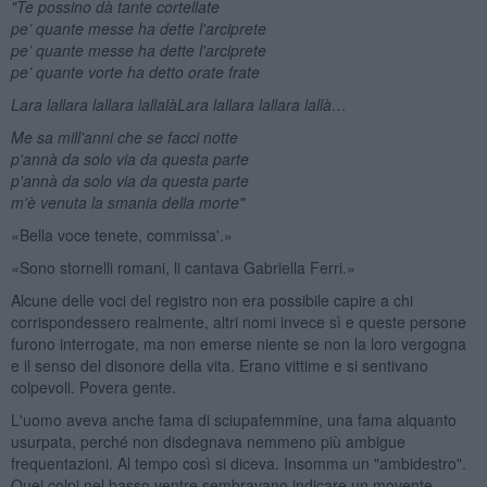
"Te possino d
à tante cortellate
pe’ quante messe ha dette l'arciprete
pe’ quante messe ha dette l'arciprete
pe’ quante vorte ha detto orate frate
Lara lallara lallara lallal
à
Lara lallara lallara lallà…
Me sa mill'anni che se facci notte
p'ann
à da solo via da questa parte
p'ann
à da solo via da questa parte
m'è venuta la smania della morte"
«Bella voce tenete, commissa'.»
«Sono stornelli romani, li cantava Gabriella Ferri.»
Alcune delle voci del registro non era possibile capire a chi
corrispondessero realmente, altri nomi invece sì e queste persone
furono interrogate, ma non emerse niente se non la loro vergogna
e il senso del disonore della vita. Erano vittime e si sentivano
colpevoli. Povera gente.
L'uomo aveva anche fama di sciupafemmine, una fama alquanto
usurpata, perché non disdegnava nemmeno più ambigue
frequentazioni. Al tempo così si diceva. Insomma un "ambidestro".
Quei colpi nel basso ventre sembravano indicare un movente