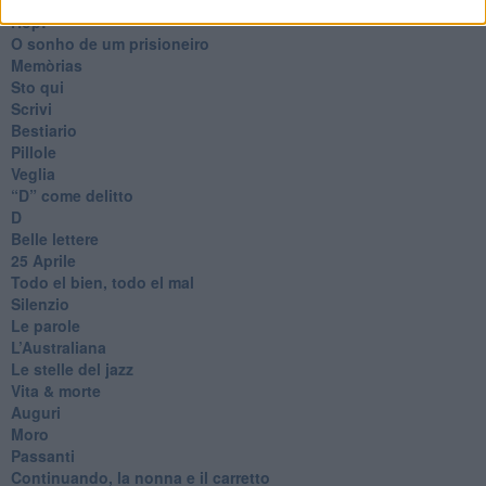
Hop!
O sonho de um prisioneiro
Memòrias
Sto qui
Scrivi
Bestiario
Pillole
Veglia
​“D” come delitto
D
Belle lettere
25 Aprile
Todo el bien, todo el mal
Silenzio
Le parole
​L’Australiana
Le stelle del jazz
Vita & morte
Auguri
Moro
Passanti
Continuando, la nonna e il carretto