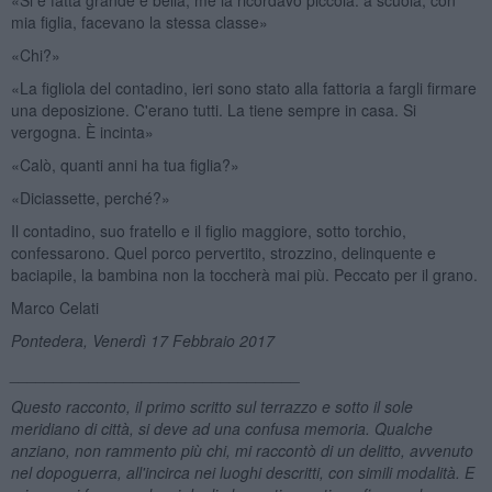
mia figlia, facevano la stessa classe»
«Chi?»
«La figliola del contadino, ieri sono stato alla fattoria a fargli firmare
una deposizione. C'erano tutti. La tiene sempre in casa. Si
vergogna. È incinta»
«Calò, quanti anni ha tua figlia?»
«Diciassette, perché?»
Il contadino, suo fratello e il figlio maggiore, sotto torchio,
confessarono. Quel porco pervertito, strozzino, delinquente e
baciapile, la bambina non la toccherà mai più. Peccato per il grano.
Marco Celati
Pontedera, Venerdì 17 Febbraio 2017
_________________________________
Questo racconto, il primo scritto sul terrazzo e sotto il sole
meridiano di città, si deve ad una confusa memoria. Qualche
anziano, non rammento più chi, mi raccontò di un delitto, avvenuto
nel dopoguerra, all'incirca nei luoghi descritti, con simili modalità. E