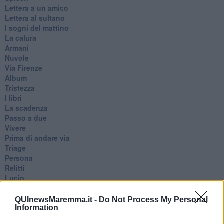
Lettera a un amico
Lettera al sultano
I sogni del mattino
La calura
Armani
Nuvole
Via Firenze
Album
Tristezza
I libri
La scadenza
Passo a due
Vivere
Prima di andare via
Triage
Persona
Relitti
Lucio
PRIMO
Sogni & incubi
QUInewsMaremma.it -
Do Not Process My Personal
Accidenti all’amore
Information
Protezione civile