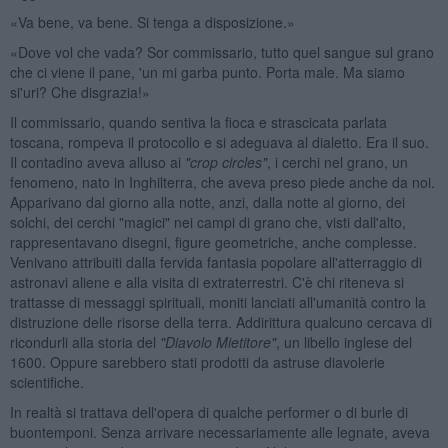
«Va bene, va bene. Si tenga a disposizione.»
«Dove vol che vada? Sor commissario, tutto quel sangue sul grano
che ci viene il pane, 'un mi garba punto. Porta male. Ma siamo
si'uri? Che disgrazia!»
Il commissario, quando sentiva la fioca e strascicata parlata
toscana, rompeva il protocollo e si adeguava al dialetto. Era il suo.
Il contadino aveva alluso ai
"crop circles"
, i cerchi nel grano, un
fenomeno, nato in Inghilterra, che aveva preso piede anche da noi.
Apparivano dal giorno alla notte, anzi, dalla notte al giorno, dei
solchi, dei cerchi "magici" nei campi di grano che, visti dall'alto,
rappresentavano disegni, figure geometriche, anche complesse.
Venivano attribuiti dalla fervida fantasia popolare all'atterraggio di
astronavi aliene e alla visita di extraterrestri. C'è chi riteneva si
trattasse di messaggi spirituali, moniti lanciati all'umanità contro la
distruzione delle risorse della terra. Addirittura qualcuno cercava di
ricondurli alla storia del
"Diavolo Mietitore"
, un libello inglese del
1600. Oppure sarebbero stati prodotti da astruse diavolerie
scientifiche.
In realtà si trattava dell'opera di qualche performer o di burle di
buontemponi. Senza arrivare necessariamente alle legnate, aveva