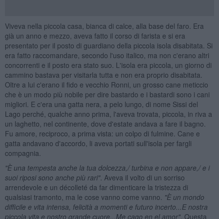
Viveva nella piccola casa, bianca di calce, alla base del faro. Era
già un anno e mezzo, aveva fatto il corso di farista e si era
presentato per il posto di guardiano della piccola isola disabitata. Si
era fatto raccomandare, secondo l'uso italico, ma non c'erano altri
concorrenti e il posto era stato suo. L'isola era piccola, un giorno di
cammino bastava per visitarla tutta e non era proprio disabitata.
Oltre a lui c'erano il fido e vecchio Ronni, un grosso cane meticcio
che è un modo più nobile per dire bastardo e i bastardi sono i cani
migliori. E c'era una gatta nera, a pelo lungo, di nome Sissi del
Lago perché, qualche anno prima, l'aveva trovata, piccola, in riva a
un laghetto, nel continente, dove d'estate andava a fare il bagno.
Fu amore, reciproco, a prima vista: un colpo di fulmine. Cane e
gatta andavano d'accordo, li aveva portati sull'isola per fargli
compagnia.
"
È una tempesta anche la tua dolcezza,/ turbina e non appare,/ e i
suoi riposi sono anche pi
ù rari"
. Aveva il volto di un sorriso
arrendevole e un décolleté da far dimenticare la tristezza di
qualsiasi tramonto, ma le cose vanno come vanno.
"
È un mondo
difficile e vita intensa, felicit
à a momenti e futuro incerto...E nostra
piccola vita e nostro grande cuore...Me cago en el amor"
. Questa