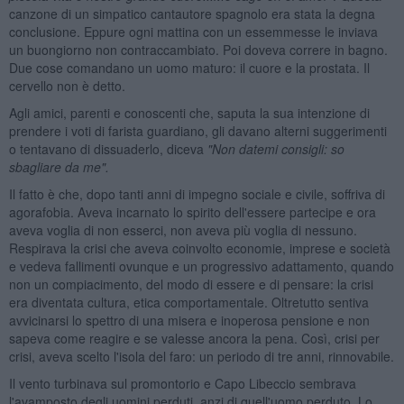
canzone di un simpatico cantautore spagnolo era stata la degna
conclusione. Eppure ogni mattina con un essemmesse le inviava
un buongiorno non contraccambiato. Poi doveva correre in bagno.
Due cose comandano un uomo maturo: il cuore e la prostata. Il
cervello non è detto.
Agli amici, parenti e conoscenti che, saputa la sua intenzione di
prendere i voti di farista guardiano, gli davano alterni suggerimenti
o tentavano di dissuaderlo, diceva
"Non datemi consigli: so
sbagliare da me".
Il fatto è che, dopo tanti anni di impegno sociale e civile, soffriva di
agorafobia. Aveva incarnato lo spirito dell'essere partecipe e ora
aveva voglia di non esserci, non aveva più voglia di nessuno.
Respirava la crisi che aveva coinvolto economie, imprese e società
e vedeva fallimenti ovunque e un progressivo adattamento, quando
non un compiacimento, del modo di essere e di pensare: la crisi
era diventata cultura, etica comportamentale. Oltretutto sentiva
avvicinarsi lo spettro di una misera e inoperosa pensione e non
sapeva come reagire e se valesse ancora la pena. Così, crisi per
crisi, aveva scelto l'isola del faro: un periodo di tre anni, rinnovabile.
Il vento turbinava sul promontorio e Capo Libeccio sembrava
l'avamposto degli uomini perduti, anzi di quell'uomo perduto. Lo