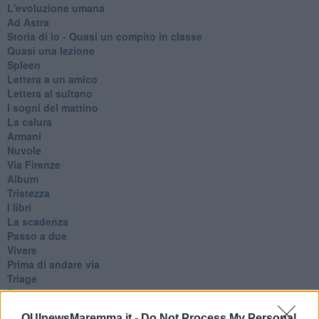
L'evoluzione umana
Ad Astra
Storia di io - Quasi un compito in classe
Quasi una lezione
Spleen
Lettera a un amico
Lettera al sultano
I sogni del mattino
La calura
Armani
Nuvole
Via Firenze
Album
Tristezza
I libri
La scadenza
Passo a due
Vivere
Prima di andare via
Triage
Persona
Relitti
QUInewsMaremma.it -
Do Not Process My Personal