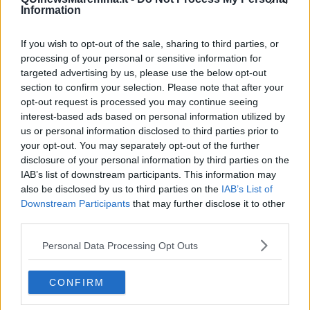
Lucio
Information
PRIMO
Sogni & incubi
Accidenti all’amore
If you wish to opt-out of the sale, sharing to third parties, or
Protezione civile
processing of your personal or sensitive information for
Walter
targeted advertising by us, please use the below opt-out
Appunti per l'inverno
section to confirm your selection. Please note that after your
Il muro di Baj
opt-out request is processed you may continue seeing
Biografia emotiva
interest-based ads based on personal information utilized by
La tempesta e altro
us or personal information disclosed to third parties prior to
Umani
your opt-out. You may separately opt-out of the further
I bolidi
disclosure of your personal information by third parties on the
Parole
IAB’s list of downstream participants. This information may
Amarezza
also be disclosed by us to third parties on the
IAB’s List of
Colpa & merito
Downstream Participants
that may further disclose it to other
Vento
third parties.
​LA PANCHINA ROSSA Requiem per il Commissario
Ospedali del cuore
Personal Data Processing Opt Outs
Coraçào
Charlie
Il telefono del vento
CONFIRM
Testamento & Commiato
Poeta