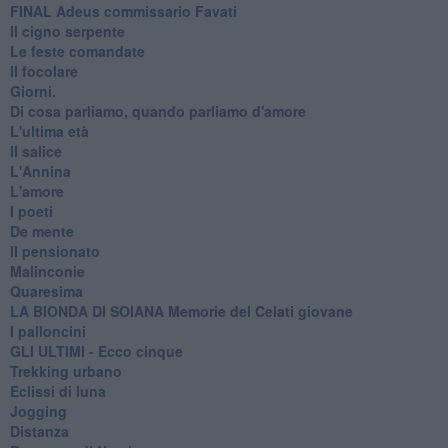
FINAL Adeus commissario Favati
Il cigno serpente
Le feste comandate
Il focolare
Giorni.
Di cosa parliamo, quando parliamo d'amore
L'ultima età
Il salice
L'Annina
L'amore
I poeti
De mente
Il pensionato
Malinconie
Quaresima
LA BIONDA DI SOIANA Memorie del Celati giovane
I palloncini
GLI ULTIMI - Ecco cinque
Trekking urbano
Eclissi di luna
Jogging
Distanza