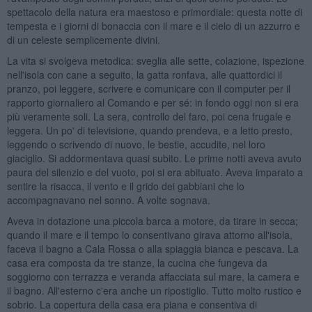
spettacolo della natura era maestoso e primordiale: questa notte di
tempesta e i giorni di bonaccia con il mare e il cielo di un azzurro e
di un celeste semplicemente divini.
La vita si svolgeva metodica: sveglia alle sette, colazione, ispezione
nell'isola con cane a seguito, la gatta ronfava, alle quattordici il
pranzo, poi leggere, scrivere e comunicare con il computer per il
rapporto giornaliero al Comando e per sé: in fondo oggi non si era
più veramente soli. La sera, controllo del faro, poi cena frugale e
leggera. Un po' di televisione, quando prendeva, e a letto presto,
leggendo o scrivendo di nuovo, le bestie, accudite, nel loro
giaciglio. Si addormentava quasi subito. Le prime notti aveva avuto
paura del silenzio e del vuoto, poi si era abituato. Aveva imparato a
sentire la risacca, il vento e il grido dei gabbiani che lo
accompagnavano nel sonno. A volte sognava.
Aveva in dotazione una piccola barca a motore, da tirare in secca;
quando il mare e il tempo lo consentivano girava attorno all'isola,
faceva il bagno a Cala Rossa o alla spiaggia bianca e pescava. La
casa era composta da tre stanze, la cucina che fungeva da
soggiorno con terrazza e veranda affacciata sul mare, la camera e
il bagno. All'esterno c'era anche un ripostiglio. Tutto molto rustico e
sobrio. La copertura della casa era piana e consentiva di