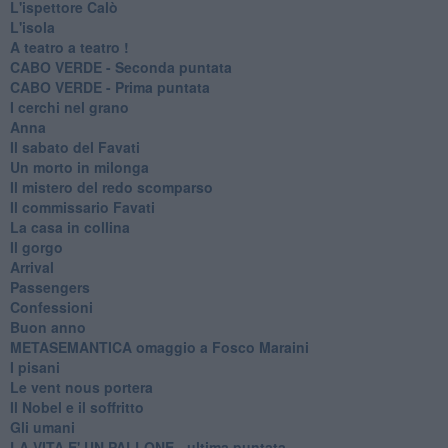
L'ispettore Calò
L'isola
A teatro a teatro !
CABO VERDE - Seconda puntata
CABO VERDE - Prima puntata
I cerchi nel grano
Anna
Il sabato del Favati
Un morto in milonga
Il mistero del redo scomparso
Il commissario Favati
La casa in collina
Il gorgo
Arrival
Passengers
Confessioni
Buon anno
METASEMANTICA omaggio a Fosco Maraini
I pisani
Le vent nous portera
Il Nobel e il soffritto
Gli umani
LA VITA E' UN PALLONE - ultima puntata