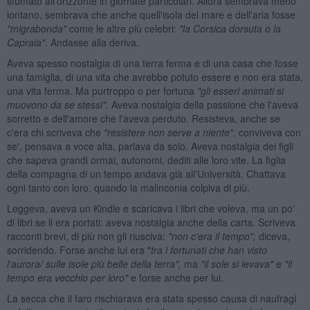
sfumato all'orizzonte in giornate particolari. Allora sembrava meno
lontano, sembrava che anche quell'isola del mare e dell'aria fosse
"migrabonda"
come le altre più celebri:
"la Corsica dorsuta o la
Capraia".
Andasse alla deriva.
Aveva spesso nostalgia di una terra ferma e di una casa che fosse
una famiglia, di una vita che avrebbe potuto essere e non era stata,
una vita ferma. Ma purtroppo o per fortuna
"gli esseri animati si
muovono da se stessi"
. Aveva nostalgia della passione che l'aveva
sorretto e dell'amore che l'aveva perduto. Resisteva, anche se
c'era chi scriveva che
"resistere non serve a niente"
, conviveva con
se', pensava a voce alta, parlava da solo. Aveva nostalgia dei figli
che sapeva grandi ormai, autonomi, dediti alle loro vite. La figlia
della compagna di un tempo andava già all'Università. Chattava
ogni tanto con loro, quando la malinconia colpiva di più.
Leggeva, aveva un Kindle e scaricava i libri che voleva, ma un po'
di libri se li era portati: aveva nostalgia anche della carta. Scriveva
racconti brevi, di più non gli riusciva:
"non c'era il tempo",
diceva,
sorridendo. Forse anche lui era "
tra i fortunati che han visto
l'aurora/ sulle isole pi
ù belle della terra",
ma
"il sole si levava"
e
"il
tempo era vecchio per loro"
e forse anche per lui.
La secca che il faro rischiarava era stata spesso causa di naufragi