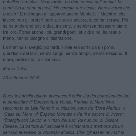
pubblica l'ho fatta...Ho lavorato, ho dato poesia agli uomini, ho
condiviso le pene di molti. Ho cercato me stesso. Non si cerca che
questo".
E nel sogno gli apparve anche Montale, il Maestro, che
invece non gli proferì parola: muto e severo, lo commiserava. Poi
se ne andarono tutti e due, insieme, e sembrava ridessero piano
fra loro. Forse anche i più grandi poeti, suicidi o no, laureati o
meno, hanno bisogno di distrazione.
La mattina si svegliò più tardi, il sole era sorto da un po' su
quell'isola del faro, senza luogo, senza tempo, senza nessuno. Il
mare, bellissimo, lo chiamava.
Marco Celati
23 settembre 2015
______________________
Questa storiella attinge ai resoconti della vita dei guardiani dei fari,
in particolare di Bonaventura Venza, il farista di Marettimo,
raccontato da Lilla Mariotti, le citazioni sono da "Dora Markus" e
"Casa sul Mare" di Eugenio Montale e da "Il mestiere di vivere",
"Dialoghi con Leuc
ò" e "I mari del sud" (di nuovo!) di Cesare
Pavese. La battuta sul d
écollet
é
è richiamata a memoria da un
servizio televisivo di Vincenzo Mollica. Che "gli esseri animati si