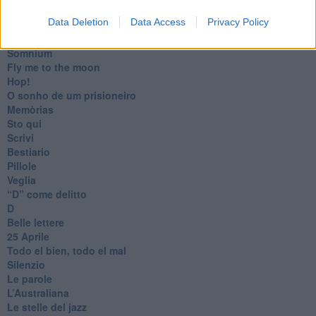
​La colpa - Memorie del commissario
Data Deletion
Data Access
Privacy Policy
Autunno
Gracias a la vida
Somnium
Fly me to the moon
Hop!
O sonho de um prisioneiro
Memòrias
Sto qui
Scrivi
Bestiario
Pillole
Veglia
​“D” come delitto
D
Belle lettere
25 Aprile
Todo el bien, todo el mal
Silenzio
Le parole
​L’Australiana
Le stelle del jazz