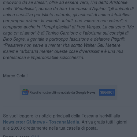
muovono da se stessi", oltre ad essere vero, l'ha detto Aristotele
nella "Metafisica", ripreso da San Tommaso d'Aquino: "gli animati di
anima sensitiva per istinto naturale, gli animati di anima intellettiva
per propria azione: la volont
à, infatti, pu
ò volere o non volere";
è
comparso anche in "Tempi glaciali" di Fred Vargas. La canzone "Me
cago en el amor"
è di Tonino Carotone e l'aforisma sui consigli di
Dino Segre, il geniale e purtroppo fascistone e delatore Pitigrilli.
"Resistere non serve a niente" l'ha scritto Walter Siti. Mettere
insieme "arbitraria mente" queste cose diversissime
è una mia
pretestuosa e imperdonabile sciocchezza.
_______________________
Marco Celati
Se vuoi leggere le notizie principali della Toscana iscriviti alla
Newsletter QUInews - ToscanaMedia.
Arriva gratis tutti i giorni
alle 20:00 direttamente nella tua casella di posta.
Basta cliccare
QUI