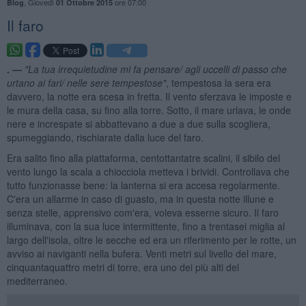
,
Giovedì
ore 07:00
Blog
01 Ottobre 2015
Il faro
. —
"La tua irrequietudine mi fa pensare/ agli uccelli di passo che
urtano ai fari/ nelle sere tempestose"
, tempestosa la sera era
davvero, la notte era scesa in fretta. Il vento sferzava le imposte e
le mura della casa, su fino alla torre. Sotto, il mare urlava, le onde
nere e increspate si abbattevano a due a due sulla scogliera,
spumeggiando, rischiarate dalla luce del faro.
Era salito fino alla piattaforma, centottantatre scalini, il sibilo del
vento lungo la scala a chiocciola metteva i brividi. Controllava che
tutto funzionasse bene: la lanterna si era accesa regolarmente.
C'era un allarme in caso di guasto, ma in questa notte illune e
senza stelle, apprensivo com'era, voleva esserne sicuro. Il faro
illuminava, con la sua luce intermittente, fino a trentasei miglia al
largo dell'isola, oltre le secche ed era un riferimento per le rotte, un
avviso ai naviganti nella bufera. Venti metri sul livello del mare,
cinquantaquattro metri di torre, era uno dei più alti del
mediterraneo.