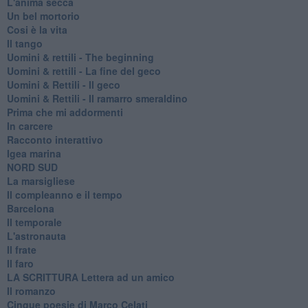
L'anima secca
Un bel mortorio
Cosi è la vita
Il tango
​Uomini & rettili - The beginning
​Uomini & rettili - La fine del geco
Uomini & Rettili - Il geco
Uomini & Rettili - Il ramarro smeraldino
Prima che mi addormenti
In carcere
Racconto interattivo
Igea marina
​NORD SUD
La marsigliese
Il compleanno e il tempo
Barcelona
Il temporale
L'astronauta
Il frate
Il faro
​LA SCRITTURA Lettera ad un amico
Il romanzo
Cinque poesie di Marco Celati