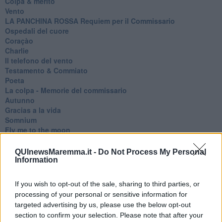
Colpa & merito
Vento
​LA PANCHINA ROSSA Requiem per il Commissario
Ospedali del cuore
Coraçào
Charlie
Il telefono del vento
Testamento & Commiato
Poeta
​La colpa - Memorie del commissario
Autunno
Gracias a la vida
Somnium
Fly me to the moon
Hop!
O sonho de um prisioneiro
QUInewsMaremma.it -
Do Not Process My Personal
Memòrias
Information
Sto qui
Scrivi
If you wish to opt-out of the sale, sharing to third parties, or
Bestiario
processing of your personal or sensitive information for
Pillole
targeted advertising by us, please use the below opt-out
Veglia
section to confirm your selection. Please note that after your
​“D” come delitto