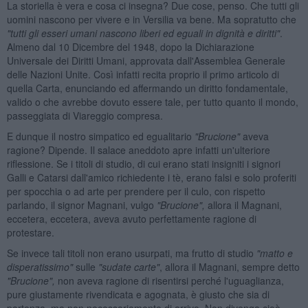
La storiella è vera e cosa ci insegna? Due cose, penso. Che tutti gli
uomini nascono per vivere e in Versilia va bene. Ma sopratutto che
"tutti gli esseri umani nascono liberi ed eguali in dignità e diritti"
.
Almeno dal 10 Dicembre del 1948, dopo la Dichiarazione
Universale dei Diritti Umani, approvata dall'Assemblea Generale
delle Nazioni Unite. Così infatti recita proprio il primo articolo di
quella Carta, enunciando ed affermando un diritto fondamentale,
valido o che avrebbe dovuto essere tale, per tutto quanto il mondo,
passeggiata di Viareggio compresa.
E dunque il nostro simpatico ed egualitario
"Brucione"
aveva
ragione? Dipende. Il salace aneddoto apre infatti un'ulteriore
riflessione. Se i titoli di studio, di cui erano stati insigniti i signori
Galli e Catarsi dall'amico richiedente i tè, erano falsi e solo proferiti
per spocchia o ad arte per prendere per il culo, con rispetto
parlando, il signor Magnani, vulgo
"Brucione",
allora il Magnani,
eccetera, eccetera, aveva avuto perfettamente ragione di
protestare.
Se invece tali titoli non erano usurpati, ma frutto di studio
"matto e
disperatissimo"
sulle
"sudate carte"
, allora il Magnani, sempre detto
"Brucione",
non aveva ragione di risentirsi perché l'uguaglianza,
pure giustamente rivendicata e agognata, è giusto che sia di
partenza, ma non necessariamente di arrivo. Non divenga cioè