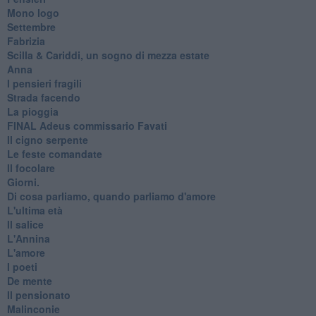
Mono logo
Settembre
Fabrizia
​Scilla & Cariddi, un sogno di mezza estate
Anna
I pensieri fragili
Strada facendo
La pioggia
FINAL Adeus commissario Favati
Il cigno serpente
Le feste comandate
Il focolare
Giorni.
Di cosa parliamo, quando parliamo d'amore
L'ultima età
Il salice
L'Annina
L'amore
I poeti
De mente
Il pensionato
Malinconie