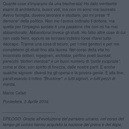
Quante cose s'imparano da una bischerata! Ho dato ventisette
esami di architettura, buoni voti, ma non mi sono mai laureato.
Avevo famiglia, dovevo lavorare e studiare, poi mi prese
"il
demone"
della politica. Non me l'aveva ordinato il dottore, ma
quella per l'impegno sociale è una passione che non mi ha mai
abbandonato. Abbandonai invece gli studi. Ho fatto altre cose di cui
non vado fiero, eppure se tornassi indietro forse rifarei tutto
daccapo. Tranne una cosa di sicuro, per i miei genitori e per me,
completerei gli studi fino alla laurea. Nel corso della vita ho
incontrato dottori, ingegneri, archistar, perfino
poeti laureati
,
parecchi
"dottori merdosi"
e un buon numero di
"potte incipriate",
come si dice, con spirito di finezza, dalle nostre parti. E anche
qualche signore: diversi tra gli operai e la povera gente. E alla fine,
parafrasando il mitico
"Brucione"
:
o tutti signori, o tutti pezzi di
merda.
Marco Celati
Pontedera, 5 Aprile 2016
_______________________
EPILOGO. Grazie all'evoluzione del pensiero umano, nel corso del
tempo gli uomini hanno acquisito la nozione del prima e del dopo,