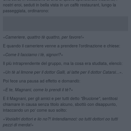
nostri eroi, seduti in bella vista in un caffè restaurant, lungo la
passeggiata, ordinarono:
«Cameriere, quattro tè quattro, per favore!»
E quando il cameriere venne a prendere l'ordinazione e chiese:
«Come li facciamo i t
è
, signori?»
Il più intraprendente del gruppo, ma la cosa era studiata, elencò:
«Un tè al limone per il dottor Galli, al latte per il dottor Catarsi...»
.
Poi fece una pausa ad effetto e domandò:
«E te, Magnani, come lo prendi il tè
?»
E il Magnani, per gli amici e per tutti detto
"Brucione"
, sentitosi
chiamare in causa senza titolo alcuno, sbottò con disappunto,
intaccando un po' come suo solito:
«Vooialtri dottori e iio no?! iintendiamoci: oo tutti dottori oo tutti
pezzi di merda!»