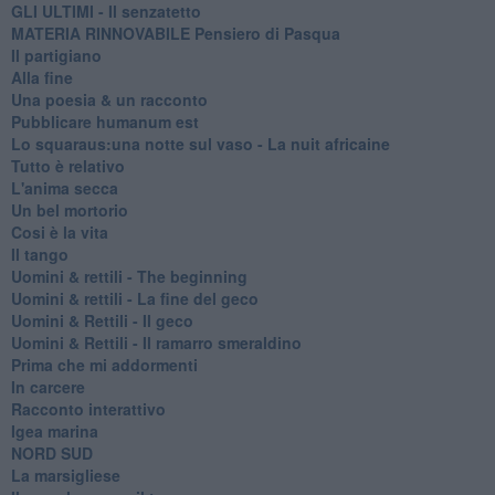
GLI ULTIMI - Il senzatetto
MATERIA RINNOVABILE Pensiero di Pasqua
Il partigiano
Alla fine
Una poesia & un racconto
Pubblicare humanum est
Lo squaraus:una notte sul vaso - La nuit africaine
Tutto è relativo
L'anima secca
Un bel mortorio
Cosi è la vita
Il tango
​Uomini & rettili - The beginning
​Uomini & rettili - La fine del geco
Uomini & Rettili - Il geco
Uomini & Rettili - Il ramarro smeraldino
Prima che mi addormenti
In carcere
Racconto interattivo
Igea marina
​NORD SUD
La marsigliese