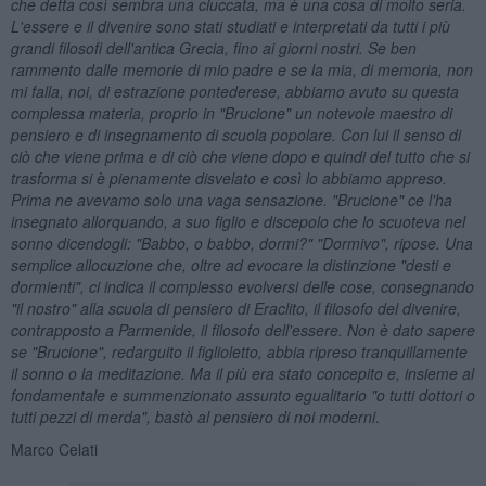
che detta così sembra una ciuccata, ma è una cosa di molto seria.
L'essere e il divenire sono stati studiati e interpretati da tutti i più
grandi filosofi dell'antica Grecia, fino ai giorni nostri. Se ben
rammento dalle memorie di mio padre e se la mia, di memoria, non
mi falla, noi, di estrazione p
ontederese, abbiamo avuto su questa
complessa materia, proprio in "Brucione" un notevole maestro di
pensiero e di insegnamento di scuola popolare. Con lui il senso di
ciò che viene prima e di ciò che viene dopo e quindi del tutto che si
trasforma si è pienamente disvelato e così lo abbiamo appreso.
Prima ne avevamo solo una vaga sensazione. "Brucione" ce l'ha
insegnato allorquando, a suo figlio e discepolo che lo scuoteva nel
sonno dicendogli: "Babbo, o babbo, dormi?" "Dormivo", ripose. Una
semplice allocuzione che, oltre ad evocare la distinzione "desti e
dormienti", ci indica il complesso evolversi delle cose, consegnando
"il nostro" alla scuola di pensiero di Eraclito, il filosofo del divenire,
contrapposto a Parmenide, il filosofo dell'essere. Non è dato sapere
se "Brucione",
redarguito il figlioletto, abbia ripreso tranquillamente
il sonno o la meditazione. Ma il più era stato concepito e, insieme al
fondamentale e summenzionato assunto egualitario "o tutti dottori o
tutti pezzi di merda", bastò al pensiero di noi moderni
.
Marco Celati