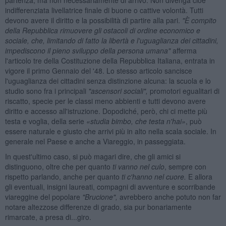
indifferenziata livellatrice finale di buone o cattive volontà. Tutti
devono avere il diritto e la possibilità di partire alla pari.
"È compito
della Repubblica rimuovere gli ostacoli di ordine economico e
sociale, che, limitando di fatto la libertà e l'uguaglianza dei cittadini,
impediscono il pieno sviluppo della persona umana"
afferma
l'articolo tre della Costituzione della Repubblica Italiana, entrata in
vigore il primo Gennaio del '48. Lo stesso articolo sancisce
l'uguaglianza dei cittadini senza distinzione alcuna: la scuola e lo
studio sono fra i principali
"ascensori sociali",
promotori egualitari di
riscatto, specie per le classi meno abbienti e tutti devono avere
diritto e accesso all'istruzione. Dopodiché, però, chi ci mette più
testa e voglia, della serie
«studia bimbo, che testa n'hai»
, può
essere naturale e giusto che arrivi più in alto nella scala sociale. In
generale nel Paese e anche a Viareggio, in passeggiata.
In quest'ultimo caso, si può magari dire, che gli amici si
distinguono, oltre che per quanto
ti vanno nel culo
, sempre con
rispetto parlando, anche per quanto
ti c'hanno nel cuore.
E allora
gli eventuali, insigni laureati, compagni di avventure e scorribande
viareggine del popolare
"Brucione",
avrebbero anche potuto non far
notare altezzose differenze di grado, sia pur bonariamente
rimarcate, a presa di...giro.