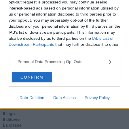
opt-out request is processed you may continue seeing
D
interest-based ads based on personal information utilized by
Belle lettere
us or personal information disclosed to third parties prior to
25 Aprile
your opt-out. You may separately opt-out of the further
Todo el bien, todo el mal
disclosure of your personal information by third parties on the
Silenzio
IAB’s list of downstream participants. This information may
Le parole
​L’Australiana
also be disclosed by us to third parties on the
IAB’s List of
Le stelle del jazz
Downstream Participants
that may further disclose it to other
Vita & morte
third parties.
Auguri
Moro
Personal Data Processing Opt Outs
Passanti
Continuando, la nonna e il carretto
CONFIRM
Metaverso smart
Fiamme
Anzi
Confessioni autoreferenziali
Data Deletion
Data Access
Privacy Policy
Utopie
Estate
Il lago
Il diluvio
La classe