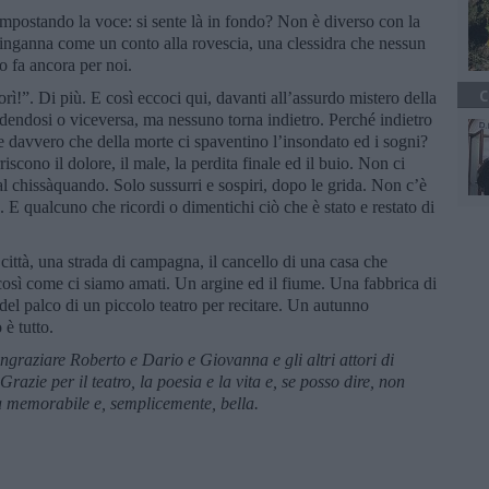
, impostando la voce: si sente là in fondo? Non è diverso con la
Ci inganna come un conto alla rovescia, una clessidra che nessun
o fa ancora per noi.
C
!”. Di più. E così eccoci qui, davanti all’assurdo mistero della
dendosi o viceversa, ma nessuno torna indietro. Perché indietro
 davvero che della morte ci spaventino l’insondato ed i sogni?
iscono il dolore, il male, la perdita finale ed il buio. Non ci
 chissàquando. Solo sussurri e sospiri, dopo le grida. Non c’è
. E qualcuno che ricordi o dimentichi ciò che è stato e restato di
a città, una strada di campagna, il cancello di una casa che
così come ci siamo amati. Un argine ed il fiume. Una fabbrica di
e del palco di un piccolo teatro per recitare. Un autunno
è tutto.
ingraziare Roberto e Dario e Giovanna e gli altri attori di
razie per il teatro, la poesia e la vita e, se posso dire, non
 memorabile e, semplicemente, bella.