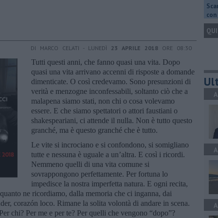
Scar
con 
QUI
DI MARCO CELATI - LUNEDÌ
23 APRILE 2018
ORE 08:30
Tutti questi anni, che fanno quasi una vita. Dopo
quasi una vita arrivano accenni di risposte a domande
Ult
dimenticate. O così credevamo. Sono presunzioni di
verità e menzogne inconfessabili, soltanto ciò che a
A
malapena siamo stati, non chi o cosa volevamo
essere. E che siamo spettatori o attori faustiani o
shakespeariani, ci attende il nulla. Non è tutto questo
granché, ma è questo granché che è tutto.
Le vite si incrociano e si confondono, si somigliano
A
tutte e nessuna è uguale a un’altra. E così i ricordi.
Nemmeno quelli di una vita comune si
sovrappongono perfettamente. Per fortuna lo
impedisce la nostra imperfetta natura. E ogni recita,
quanto ne ricordiamo, dalla memoria che ci inganna, dai
er, corazón loco. Rimane la solita volontà di andare in scena.
A
Per chi? Per me e per te? Per quelli che vengono “dopo”?