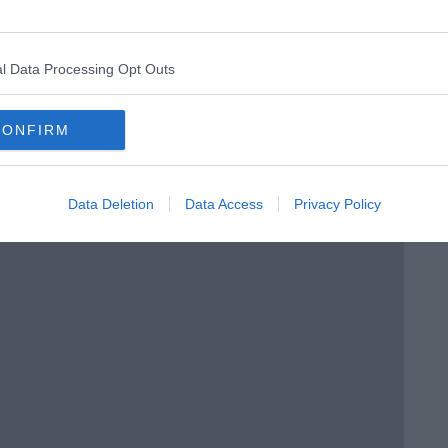
l Data Processing Opt Outs
o in classe
CONFIRM
Data Deletion
Data Access
Privacy Policy