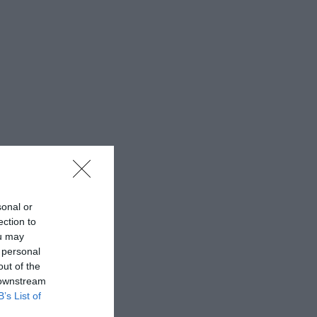
sonal or
ection to
ou may
 personal
out of the
 downstream
B’s List of