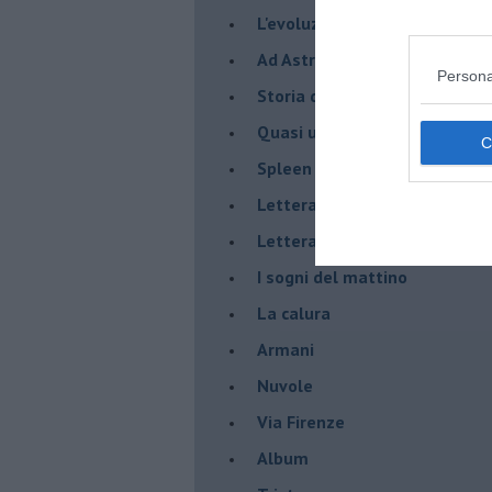
L'evoluzione umana
Ad Astra
Persona
Storia di io - Quasi un compit
Quasi una lezione
Spleen
Lettera a un amico
Lettera al sultano
I sogni del mattino
La calura
Armani
Nuvole
Via Firenze
Album