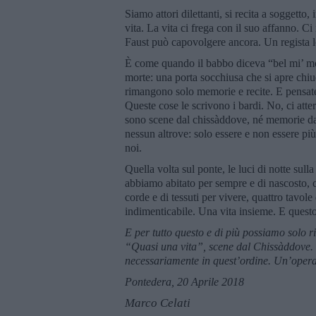
Siamo attori dilettanti, si recita a soggetto
vita. La vita ci frega con il suo affanno. 
Faust può capovolgere ancora. Un regista l
È come quando il babbo diceva “bel mi’ morì
morte: una porta socchiusa che si apre chiu
rimangono solo memorie e recite. E pensate
Queste cose le scrivono i bardi. No, ci atterr
sono scene dal chissàddove, né memorie dal
nessun altrove: solo essere e non essere più
noi.
Quella volta sul ponte, le luci di notte sull
abbiamo abitato per sempre e di nascosto, 
corde e di tessuti per vivere, quattro tavol
indimenticabile. Una vita insieme. E questo 
E per tutto questo e di più possiamo solo r
“
Quasi una vita
”
, scene dal C
hiss
àddove. G
necessariamente in quest
’ordine.
Un’opera
Pontedera,
20 Aprile 2018
Marco Celati