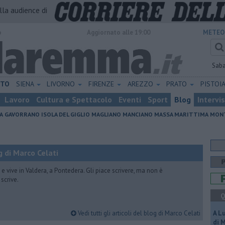
alla audience di
o
Aggiornato alle 19:00
METEO
Sab
ETO
SIENA
LIVORNO
FIRENZE
AREZZO
PRATO
PISTOI
Lavoro
Cultura e Spettacolo
Eventi
Sport
Blog
Intervi
A
GAVORRANO
ISOLA DEL GIGLIO
MAGLIANO
MANCIANO
MASSA MARITTIMA
MONT
 di Marco Celati
vive in Valdera, a Pontedera. Gli piace scrivere, ma non è
scrive.
Q
Vedi tutti gli articoli del blog di Marco Celati
A L
di 