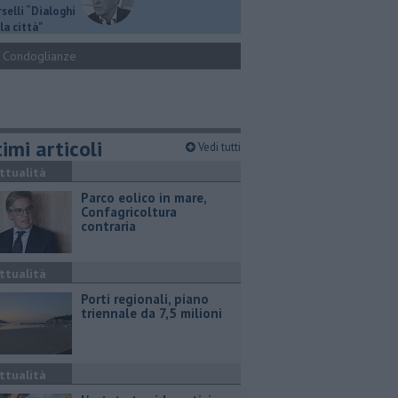
selli “Dialoghi
la città"
Condoglianze
imi articoli
Vedi tutti
ttualità
Parco eolico in mare,
Confagricoltura
contraria
ttualità
Porti regionali, piano
triennale da 7,5 milioni
ttualità