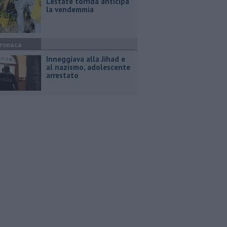
L'estate torrida anticipa
la vendemmia
ronaca
Inneggiava alla Jihad e
al nazismo, adolescente
arrestato