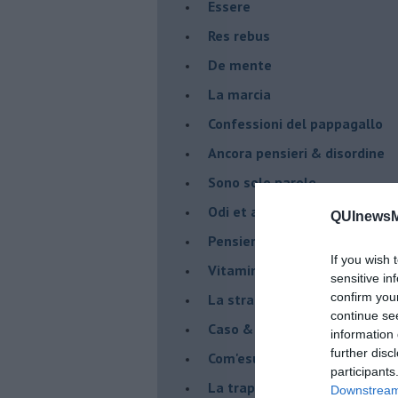
Essere
Res rebus
De mente
La marcia
Confessioni del pappagallo
Ancora pensieri & disordine
Sono solo parole
Odi et amo
QUInewsM
Pensieri in disordine sparso
If you wish 
Vitamina D
sensitive in
confirm you
La strada
continue se
Caso & cambiamento
information 
further disc
Com'esuli pensieri
participants
La trappola di Tucidide, o dell
Downstream 