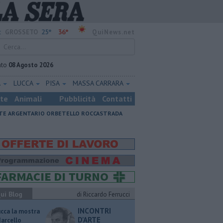
25°
36°
:
GROSSETO
QuiNews.net
ato
08 Agosto 2026
A
LUCCA
PISA
MASSA CARRARA
ste
Animali
Pubblicità
Contatti
E ARGENTARIO
ORBETELLO
ROCCASTRADA
ui Blog
di Riccardo Ferrucci
INCONTRI
ucca la mostra
D'ARTE
Marcello