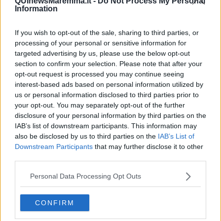
QUInewsMaremma.it -
Do Not Process My Personal
Vita & morte
Information
Auguri
Moro
If you wish to opt-out of the sale, sharing to third parties, or
Passanti
processing of your personal or sensitive information for
Continuando, la nonna e il carretto
targeted advertising by us, please use the below opt-out
Metaverso smart
section to confirm your selection. Please note that after your
Fiamme
opt-out request is processed you may continue seeing
Anzi
Confessioni autoreferenziali
interest-based ads based on personal information utilized by
Utopie
us or personal information disclosed to third parties prior to
Estate
your opt-out. You may separately opt-out of the further
Il lago
disclosure of your personal information by third parties on the
Il diluvio
IAB’s list of downstream participants. This information may
La classe
also be disclosed by us to third parties on the
IAB’s List of
Pensieri incoerenti
Downstream Participants
that may further disclose it to other
Dal balcone
third parties.
Insomnia
Il guardiano
Personal Data Processing Opt Outs
Lo sgombero
Erodoto e Tucidide
Il padre della storia
CONFIRM
Pensieri brevi