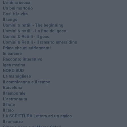
L'anima secca
Un bel mortorio
Cosi è la vita
Il tango
​Uomini & rettili - The beginning
​Uomini & rettili - La fine del geco
Uomini & Rettili - Il geco
Uomini & Rettili - Il ramarro smeraldino
Prima che mi addormenti
In carcere
Racconto interattivo
Igea marina
​NORD SUD
La marsigliese
Il compleanno e il tempo
Barcelona
Il temporale
L'astronauta
Il frate
Il faro
​LA SCRITTURA Lettera ad un amico
Il romanzo
Cinque poesie di Marco Celati