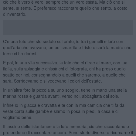
ciò che è vero è vero, sempre che un vero esista. Ma ciò che si
sente, si sente. E preferisco raccontare quello che sento, a costo
d’inventarlo.
C’è una foto che sto seduto sul prato, io tra i gemelli e loro con
quell’aria che avevano, un po’ smarrita e triste e sarà la madre che
forse ci ha ripresi.
E poi, in una vita successiva, la foto che ci ritrae al mare, con tua
figlia, sulla spiaggia e chissà chi ci fotografa, chi ha preso quello
scatto per noi, consegnandolo a quelli che saremo, a quello che
sarà. Sorridevamo e si vedevano i colori dell’estate.
In un’altra foto la piccola su uno scoglio, tiene in mano una stella
marina rossa e guarda avanti, verso noi, abbagliata dal sole.
Infine io in giacca e cravatta e te con la mia camicia che ti fa da
veste corta sulle gambe e siamo in posa in piedi, a casa e ci
vogliamo bene.
Il fascino delle istantanee è la loro memoria, ciò che raccontano o
pretendono di raccontare ancora. Sono storie diverse e ricercarne il