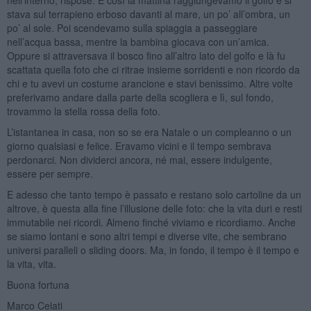
stava sul terrapieno erboso davanti al mare, un po’ all’ombra, un
po’ al sole. Poi scendevamo sulla spiaggia a passeggiare
nell’acqua bassa, mentre la bambina giocava con un’amica.
Oppure si attraversava il bosco fino all’altro lato del golfo e là fu
scattata quella foto che ci ritrae insieme sorridenti e non ricordo da
chi e tu avevi un costume arancione e stavi benissimo. Altre volte
preferivamo andare dalla parte della scogliera e lì, sul fondo,
trovammo la stella rossa della foto.
L’istantanea in casa, non so se era Natale o un compleanno o un
giorno qualsiasi e felice. Eravamo vicini e il tempo sembrava
perdonarci. Non dividerci ancora, né mai, essere indulgente,
essere per sempre.
E adesso che tanto tempo è passato e restano solo cartoline da un
altrove, è questa alla fine l’illusione delle foto: che la vita duri e resti
immutabile nei ricordi. Almeno finché viviamo e ricordiamo. Anche
se siamo lontani e sono altri tempi e diverse vite, che sembrano
universi paralleli o sliding doors. Ma, in fondo, il tempo è il tempo e
la vita, vita.
Buona fortuna
Marco Celati