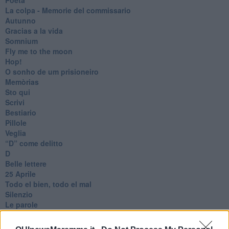
​La colpa - Memorie del commissario
Autunno
Gracias a la vida
Somnium
Fly me to the moon
Hop!
O sonho de um prisioneiro
Memòrias
Sto qui
Scrivi
Bestiario
Pillole
Veglia
​“D” come delitto
D
Belle lettere
25 Aprile
Todo el bien, todo el mal
Silenzio
Le parole
​L’Australiana
Le stelle del jazz