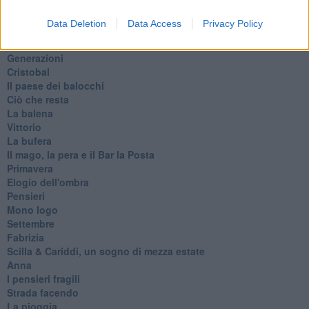
L'evoluzione della specie
Il servizio
Data Deletion
Data Access
Privacy Policy
Riflessioni
L'Oscuro
Generazioni
Cristobal
Il paese dei balocchi
Ciò che resta
La balena
Vittorio
La bufera
Il mago, la pera e il Bar la Posta
Primavera
Elogio dell'ombra
Pensieri
Mono logo
Settembre
Fabrizia
​Scilla & Cariddi, un sogno di mezza estate
Anna
I pensieri fragili
Strada facendo
La pioggia