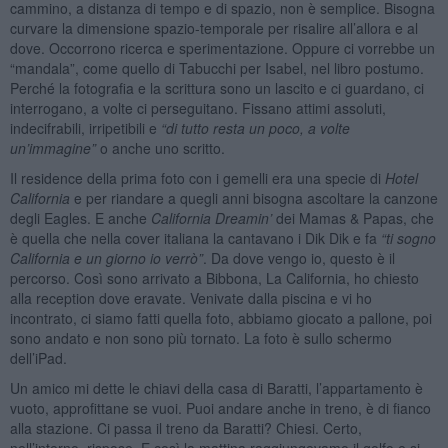
cammino, a distanza di tempo e di spazio, non è semplice. Bisogna
curvare la dimensione spazio-temporale per risalire all’allora e al
dove. Occorrono ricerca e sperimentazione. Oppure ci vorrebbe un
“mandala”, come quello di Tabucchi per Isabel, nel libro postumo.
Perché la fotografia e la scrittura sono un lascito e ci guardano, ci
interrogano, a volte ci perseguitano. Fissano attimi assoluti,
indecifrabili, irripetibili e
“
di tutto resta un poco, a volte
un
’
immagine”
o anche uno scritto.
Il residence della prima foto con i gemelli era una specie di
Hotel
California
e per riandare a quegli anni bisogna ascoltare la canzone
degli Eagles. E anche
California Dreamin
’
dei Mamas & Papas, che
è quella che nella cover italiana la cantavano i Dik Dik e fa
“
ti sogno
California e un giorno io verrò”
. Da dove vengo io, questo è il
percorso. Così sono arrivato a Bibbona, La California, ho chiesto
alla reception dove eravate. Venivate dalla piscina e vi ho
incontrato, ci siamo fatti quella foto, abbiamo giocato a pallone, poi
sono andato e non sono più tornato. La foto è sullo schermo
dell’iPad.
Un amico mi dette le chiavi della casa di Baratti, l’appartamento è
vuoto, approfittane se vuoi. Puoi andare anche in treno, è di fianco
alla stazione. Ci passa il treno da Baratti? Chiesi. Certo,
nell’interno, rispose. E così la mattina raggiungevamo il golfo e si