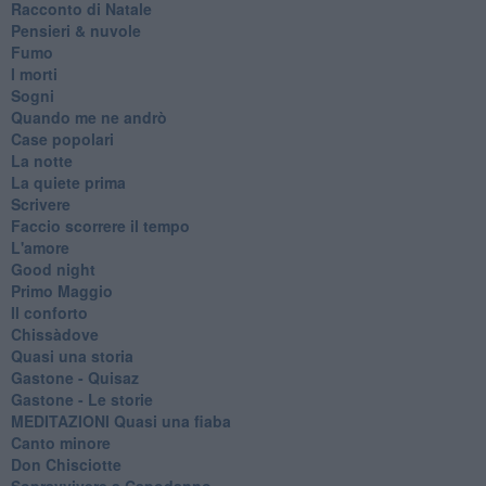
Racconto di Natale
Pensieri & nuvole
Fumo
I morti
Sogni
Quando me ne andrò
Case popolari
La notte
La quiete prima
Scrivere
Faccio scorrere il tempo
L'amore
Good night
Primo Maggio
Il conforto
Chissàdove
Quasi una storia
Gastone - Quisaz
Gastone - Le storie
MEDITAZIONI Quasi una fiaba
Canto minore
Don Chisciotte
Sopravvivere a Capodanno