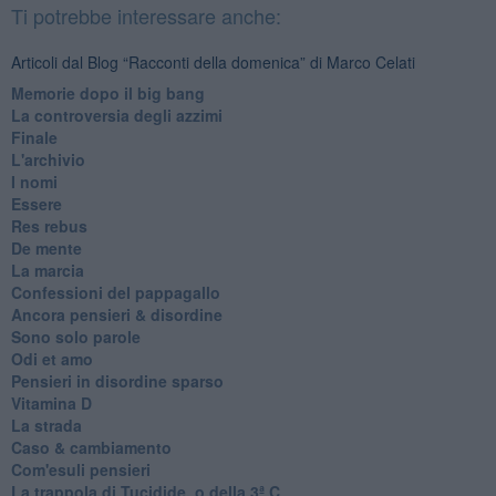
Ti potrebbe interessare anche:
Articoli dal Blog “Racconti della domenica” di Marco Celati
Memorie dopo il big bang
La controversia degli azzimi
Finale
L'archivio
I nomi
Essere
Res rebus
De mente
La marcia
Confessioni del pappagallo
Ancora pensieri & disordine
Sono solo parole
Odi et amo
Pensieri in disordine sparso
Vitamina D
La strada
Caso & cambiamento
Com'esuli pensieri
La trappola di Tucidide, o della 3ª C