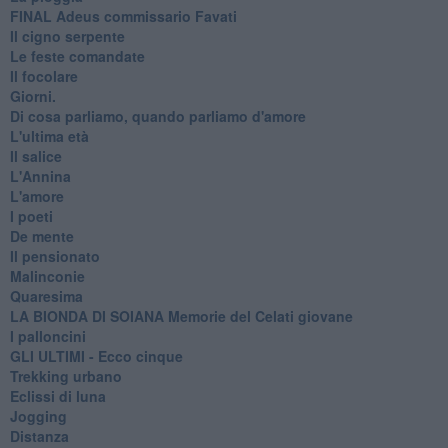
FINAL Adeus commissario Favati
Il cigno serpente
Le feste comandate
Il focolare
Giorni.
Di cosa parliamo, quando parliamo d'amore
L'ultima età
Il salice
L'Annina
L'amore
I poeti
De mente
Il pensionato
Malinconie
Quaresima
LA BIONDA DI SOIANA Memorie del Celati giovane
I palloncini
GLI ULTIMI - Ecco cinque
Trekking urbano
Eclissi di luna
Jogging
Distanza