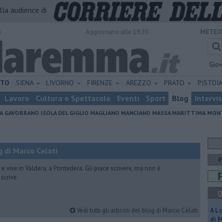
alla audience di
o
Aggiornato alle 19:20
METEO
Gio
ETO
SIENA
LIVORNO
FIRENZE
AREZZO
PRATO
PISTOI
Lavoro
Cultura e Spettacolo
Eventi
Sport
Blog
Intervi
A
GAVORRANO
ISOLA DEL GIGLIO
MAGLIANO
MANCIANO
MASSA MARITTIMA
MONT
 di Marco Celati
vive in Valdera, a Pontedera. Gli piace scrivere, ma non è
scrive.
Q
Vedi tutti gli articoli del blog di Marco Celati
A L
di 