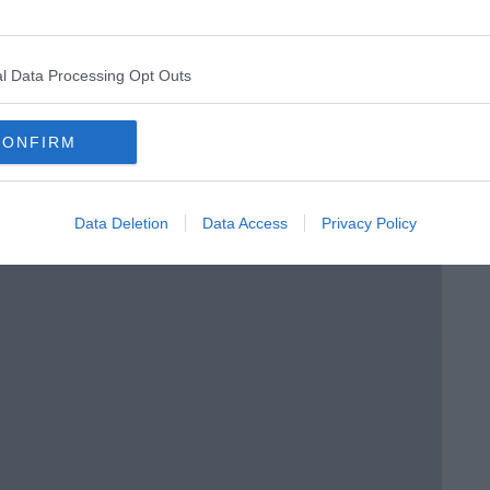
o in classe
l Data Processing Opt Outs
CONFIRM
Data Deletion
Data Access
Privacy Policy