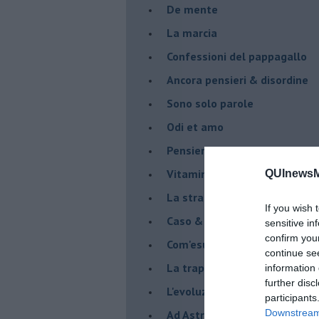
De mente
La marcia
Confessioni del pappagallo
Ancora pensieri & disordine
Sono solo parole
Odi et amo
Pensieri in disordine sparso
Vitamina D
QUInewsM
La strada
If you wish 
Caso & cambiamento
sensitive in
confirm you
Com'esuli pensieri
continue se
La trappola di Tucidide, o dell
information 
further disc
L'evoluzione umana
participants
Downstream 
Ad Astra