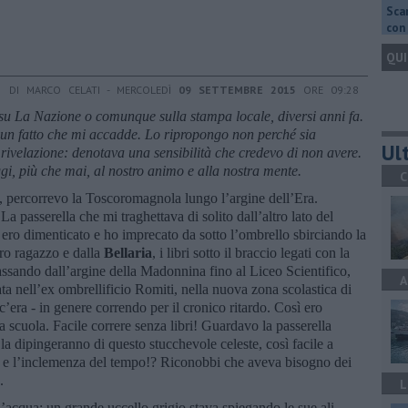
Scar
con 
QUI
DI MARCO CELATI - MERCOLEDÌ
09 SETTEMBRE 2015
ORE 09:28
, su La Nazione o comunque sulla stampa locale, diversi anni fa.
 un fatto che mi accadde. Lo ripropongo non perch
é
sia
Ult
rivelazione: denotava una sensibilit
à
che credevo di non avere.
gi, pi
ù
che mai, al nostro animo e alla nostra mente.
C
i, percorrevo la Toscoromagnola lungo l’argine dell’Era.
a passerella che mi traghettava di solito dall’altro lato del
 ero dimenticato e ho imprecato da sotto l’ombrello sbirciando la
ro ragazzo e dalla
Bellaria
, i libri sotto il braccio legati con la
 passando dall’argine della Madonnina fino al Liceo Scientifico,
A
ata nell’ex ombrellificio Romiti, nella nuova zona scolastica di
c’era - in genere correndo per il cronico ritardo. Così ero
 scuola. Facile correre senza libri! Guardavo la passerella
a dipingeranno di questo stucchevole celeste, così facile a
nti e l’inclemenza del tempo!? Riconobbi che aveva bisogno dei
.
L
l’acqua: un grande uccello grigio stava spiegando le sue ali