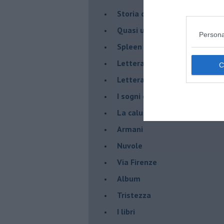
Storia di io - Quasi un compit
Quasi una lezione
Persona
Spleen
Lettera a un amico
Lettera al sultano
I sogni del mattino
La calura
Armani
Nuvole
Via Firenze
Album
Tristezza
I libri