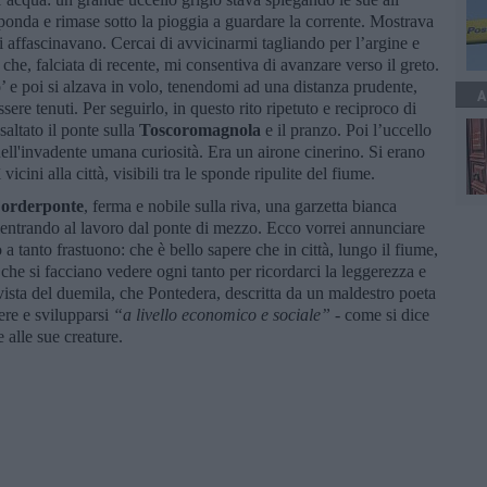
sponda e rimase sotto la pioggia a guardare la corrente. Mostrava
 affascinavano. Cercai di avvicinarmi tagliando per l’argine e
che, falciata di recente, mi consentiva di avanzare verso il greto.
’ e poi si alzava in volo, tenendomi ad una distanza prudente,
A
re tenuti. Per seguirlo, in questo rito ripetuto e reciproco di
saltato il ponte sulla
Toscoromagnola
e il pranzo. Poi l’uccello
uell'invadente umana curiosità. Era un airone cinerino. Si erano
cini alla città, visibili tra le sponde ripulite del fiume.
orderponte
, ferma e nobile sulla riva, una garzetta bianca
rientrando al lavoro dal ponte di mezzo. Ecco vorrei annunciare
a tanto frastuono: che è bello sapere che in città, lungo il fiume,
e che si facciano vedere ogni tanto per ricordarci la leggerezza e
 vista del duemila, che Pontedera, descritta da un maldestro poeta
ere e svilupparsi
“
a livello economico e sociale
”
- come si dice
e alle sue creature.