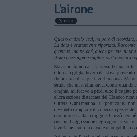
L'airone
Questo articolo usc
ì
, mi pare di ricordare
La data
è
esattamente riportata. Racconta
granch
é
, ma perch
é
, anche per me, fu una 
Il suo messaggio semplice parla ancora og
Stavo rientrando a casa verso le quattordic
Giornata grigia, invernale, stava piovendo. L
fiume era chiusa per lavori in corso. Me ne
strada che mi si allungava. Come quando e
cinghia, mi facevo a piedi tutto il tragitto
allora sezione distaccata del Classico ricav
Oltrera. Ogni mattina - il "ponticulus" non 
diventato campione di corsa campestre della
compromessa dalla ruggine. Chissà perché l
rivelare l’aggressione degli agenti ossida
lavori che erano in corso e allungai il passo
Ad un tratto l’occhio mi cadde sul pelo del