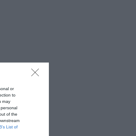
sonal or
ection to
ou may
 personal
out of the
 downstream
B’s List of