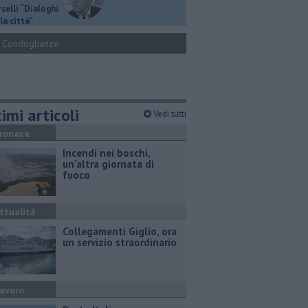
selli “Dialoghi
la città"
Condoglianze
imi articoli
Vedi tutti
ronaca
Incendi nei boschi,
un'altra giornata di
fuoco
ttualità
Collegamenti Giglio, ora
un servizio straordinario
avoro