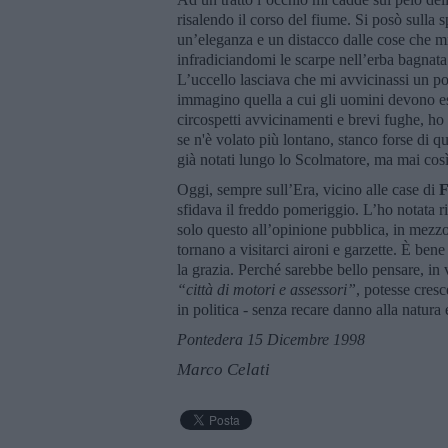
risalendo il corso del fiume. Si posò sulla 
un’eleganza e un distacco dalle cose che mi
infradiciandomi le scarpe nell’erba bagnata 
L’uccello lasciava che mi avvicinassi un po
immagino quella a cui gli uomini devono esse
circospetti avvicinamenti e brevi fughe, ho 
se n'è volato più lontano, stanco forse di q
già notati lungo lo Scolmatore, ma mai così vi
Oggi, sempre sull’Era, vicino alle case di
F
sfidava il freddo pomeriggio. L’ho notata 
solo questo all’opinione pubblica, in mezzo 
tornano a visitarci aironi e garzette. È ben
la grazia. Perché sarebbe bello pensare, in
“
citt
à
di motori e assessori
”
, potesse cresc
in politica - senza recare danno alla natura 
Pontedera 15 Dicembre 1998
Marco Celati