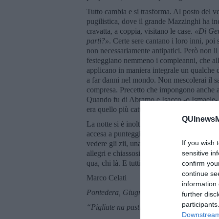
Tutto cambia e si trasforma. Al posto del v
pugilistica, dove il grande Mazzinghi ha in
cravatta, a coppia, visitano le case.
«Di Ge
parti?»
. Certe sere cantano i loro inni, po
non necessariamente antipatici. Però non l
festeggiano nemmeno i compleanni, che all
applicano in maniera integrale un qualche de
a far danni nel mondo. Non mescolerai il san
compresa. Precetto che impongono anche ai f
Quando fu di Abramo e Isacco -o Ismaele-, 
era quello più cattivo, del Vecchio Testamen
QUInewsM
La notte si è inoltrata parecchio. I vicini si
accesa a punteggiare l’oscurità, come un ri
If you wish 
vedere gli zii, una generazione, un’epoca, a
allegri e chiassosi, e i ragazzi di ritorno da
sensitive in
qua, chi là. E tutti noi che attraversiamo la 
confirm you
continue se
Marco Celati
information 
Pontedera, Giugno 2022
further disc
participants
“Pigliate na pastiglia”, 1957, Renato Car
Downstream 