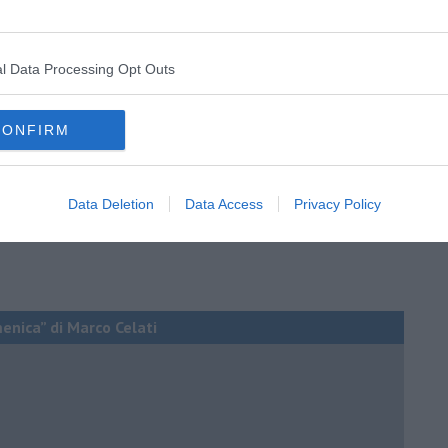
l Data Processing Opt Outs
CONFIRM
Data Deletion
Data Access
Privacy Policy
menica” di Marco Celati