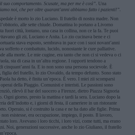
e il suo comportamento. Scusate, ma per me è così”.
Una
chiamo noi, che per oltre quarant
’anni abbiamo fatto i pazienti!”.
’ospedale è morto lo zio Luciano. Il fratello di nostra madre. Non
’obitorio, alle sette chiude. Domattina lo portano a Livorno
a fuori città, lontano, una casa in collina, non ce la fa. Te puoi
tavano gli zii, Luciano e Anita. Lo zio cucinava bene e ci
mortuaria stava esposto, sembrava in pace con i suoi novant’anni
a sofferto e combattuto, lucido, nonostante le cure palliative.
nde alla morte. Le mie cugine, era tanto che non ci si vedeva o ci
aola, sta di casa in un’altra regione. I rapporti tendono a
i cinquant’anni fa. E io non sono una persona socievole. È
 figlia del fratello, lo zio Osvaldo, da tempo defunto. Sono stato
 Paola ha detto, è finita un’epoca. È vero. I miei zii scomparsi
à operai della Piaggio. Comunisti e interisti. Le passioni sono
nziò, rilevò il bar del suocero a Firenze, dietro Piazza Signoria
to. Ogni giorno, presto la mattina e tardi la sera. Luciano dopo la
ia dell’indotto e, i giorni di festa, il cameriere in un ristorante
to. Operaio, si è costruito la casa e ne ha dato alle figlie. Prima
 non esistesse, era occupazione, impiego, il posto. Il lavoro,
ato loro. Avevano i loro ticchi, i loro vizi, come tutti, ma erano
sogni. Noi, generazioni successive, anche lo zio Giuliano, il fratello
 un’epoca.