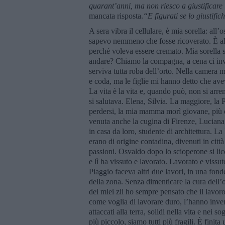
quarant
’anni, ma non riesco a giustificar
mancata risposta.
“E figurati se lo giustifi
A sera vibra il cellulare, è mia sorella: all
sapevo nemmeno che fosse ricoverato. È all
perché voleva essere cremato. Mia sorella st
andare? Chiamo la compagna, a cena ci invi
serviva tutta roba dell’orto. Nella camera 
e coda, ma le figlie mi hanno detto che avev
La vita è la vita e, quando può, non si arre
si salutava. Elena, Silvia. La maggiore, la P
perdersi, la mia mamma morì giovane, più d
venuta anche la cugina di Firenze, Luciana,
in casa da loro, studente di architettura. La
erano di origine contadina, divenuti in citt
passioni. Osvaldo dopo lo scioperone si lice
e lì ha vissuto e lavorato. Lavorato e vissu
Piaggio faceva altri due lavori, in una fonder
della zona. Senza dimenticare la cura dell’or
dei miei zii ho sempre pensato che il lavoro
come voglia di lavorare duro, l’hanno invent
attaccati alla terra, solidi nella vita e nei 
più piccolo, siamo tutti più fragili. È finita