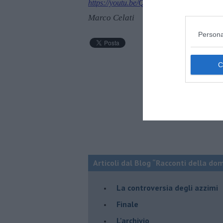
https://youtu.be/Q_kIc34aZ2Y
Marco Celati
Persona
Articoli dal Blog “Racconti della do
La controversia degli azzimi
Finale
L'archivio