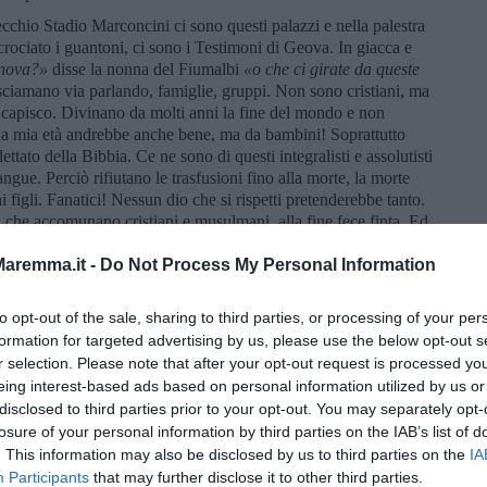
ecchio Stadio Marconcini ci sono questi palazzi e nella palestra
crociato i guantoni, ci sono i Testimoni di Geova. In giacca e
nova?»
disse la nonna del Fiumalbi
«o che
ci girate da queste
i sciamano via parlando, famiglie, gruppi. Non sono cristiani, ma
i capisco. Divinano da molti anni la fine del mondo e non
a mia età andrebbe anche bene, ma da bambini! Soprattutto
ttato della Bibbia. Ce ne sono di questi integralisti e assolutisti
gue. Perciò rifiutano le trasfusioni fino alla morte, la morte
igli. Fanatici! Nessun dio che si rispetti pretenderebbe tanto.
che accomunano cristiani e musulmani, alla fine fece finta. Ed
to. Era solo un test.
aremma.it -
Do Not Process My Personal Information
 sono ritirati. Nei palazzi popolarissimi qualche finestra resta
chiamo, una malinconia. Ci sono notti così. Mi è sembrato di
to opt-out of the sale, sharing to third parties, or processing of your per
ndarsene nel buio, attraversarlo. Poi sono passati i senegalesi,
 ballare e sballare. In silenzio le persone sole, che si perdono, chi
formation for targeted advertising by us, please use the below opt-out s
notte.
r selection. Please note that after your opt-out request is processed y
eing interest-based ads based on personal information utilized by us or
disclosed to third parties prior to your opt-out. You may separately opt-
losure of your personal information by third parties on the IAB’s list of
. This information may also be disclosed by us to third parties on the
IA
osone
Participants
that may further disclose it to other third parties.