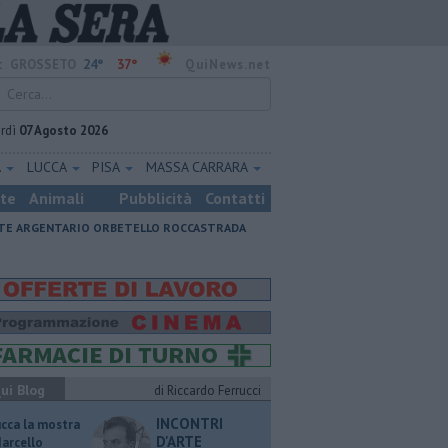
24°
37°
:
GROSSETO
QuiNews.net
rdì
07 Agosto 2026
A
LUCCA
PISA
MASSA CARRARA
ste
Animali
Pubblicità
Contatti
E ARGENTARIO
ORBETELLO
ROCCASTRADA
ui Blog
di Riccardo Ferrucci
INCONTRI
ucca la mostra
D'ARTE
Marcello