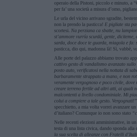
operaio della Pistoni, piccolo e minuto, a “
per fa’ una società a misura d’omo, pigliano
Le urla del vicino arrivano sgradite, best
non la prendo la pasticca!
E pigliate sta pa
scortesi.
Na perziana ca sbatte, nu lampion
st
’ammore vurría scurdá, gente, diciteme, 
sarda, doce doce te guarda, miagola e fa: s
pasticca, dio qui, madonna là! Sì, vabbè,
v
Alle porte del palazzo abbiamo trovato app
cattivo gesto di vandalismo avanzato sullo
posto auto, verificatosi nella nottata di s
barbaramente strappato a mano, e non rott
veramente vergognoso e poco civile, dove 
creare terreno fertile ad altri atti, ai qual
malcontenti a livello condominiale. Mi pia
colui a compiere a tale gesto. Vergognati!”
specchietto, a mia volta vorrei avanzare un 
d’italiano? Comunque io non sono stato
“c
Nelle recenti elezioni amministrative, in un
testa di una lista civica, dando sponda all
la sua scelta di alleanze con Fratelli d
’Ital