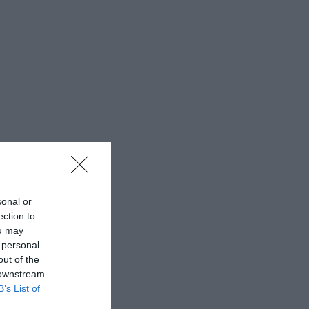
sonal or
ection to
ou may
 personal
out of the
 downstream
B’s List of