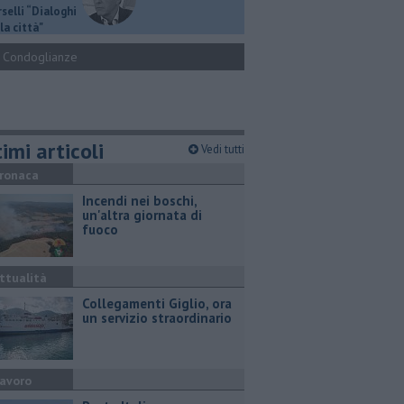
selli “Dialoghi
la città"
Condoglianze
imi articoli
Vedi tutti
ronaca
Incendi nei boschi,
un'altra giornata di
fuoco
ttualità
Collegamenti Giglio, ora
un servizio straordinario
avoro