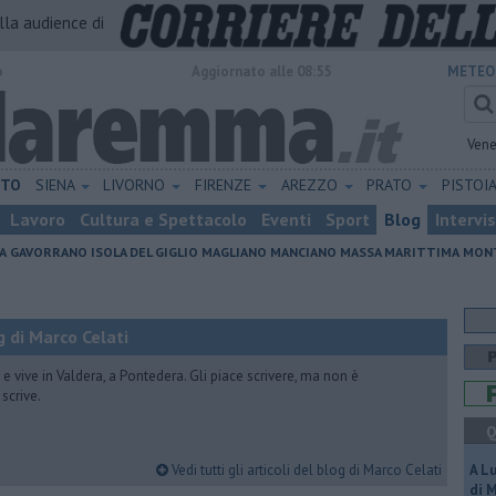
alla audience di
o
Aggiornato alle 08:55
METEO
Vene
ETO
SIENA
LIVORNO
FIRENZE
AREZZO
PRATO
PISTOI
Lavoro
Cultura e Spettacolo
Eventi
Sport
Blog
Intervi
A
GAVORRANO
ISOLA DEL GIGLIO
MAGLIANO
MANCIANO
MASSA MARITTIMA
MONT
 di Marco Celati
vive in Valdera, a Pontedera. Gli piace scrivere, ma non è
scrive.
Q
Vedi tutti gli articoli del blog di Marco Celati
A L
di 