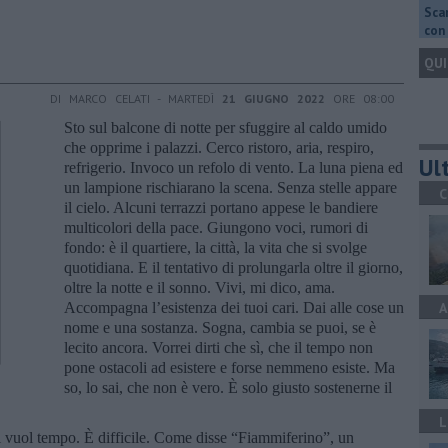
Scar
con 
QUI
DI MARCO CELATI - MARTEDÌ
21 GIUGNO 2022
ORE 08:00
Sto sul balcone di notte per sfuggire al caldo umido
che opprime i palazzi. Cerco ristoro, aria, respiro,
Ult
refrigerio. Invoco un refolo di vento. La luna piena ed
un lampione rischiarano la scena. Senza stelle appare
C
il cielo. Alcuni terrazzi portano appese le bandiere
multicolori della pace. Giungono voci, rumori di
fondo: è il quartiere, la città, la vita che si svolge
quotidiana. E il tentativo di prolungarla oltre il giorno,
oltre la notte e il sonno. Vivi, mi dico, ama.
Accompagna l’esistenza dei tuoi cari. Dai alle cose un
A
nome e una sostanza. Sogna, cambia se puoi, se è
lecito ancora. Vorrei dirti che sì, che il tempo non
pone ostacoli ad esistere e forse nemmeno esiste. Ma
so, lo sai, che non è vero. È solo giusto sostenerne il
L
i vuol tempo. È difficile. Come disse “Fiammiferino”, un