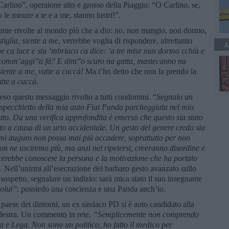
Carlino”, operaione alto e grosso della Piaggio: “O Carlino, se,
 le misure a te e a me, stanno lustri!”.
emmie rivolte al mondo più che a dio: no, non mangio, non dormo,
stiglia, siente a me
, verrebbe voglia di rispondere, altrettanto
A
e ca luce e stu ’mbriaco ca dice: ’a tre mise nun dormo cchiù e
comm’aggi’’a fá? E dint
’’o scuro na gatta, mastecanno na
iente a me, vatte a cuccá!
Ma t’ho detto che non la prendo la
atte a cuccá.
eso questo messaggio rivolto a tutti condomini. “
Segnalo un
 specchietto della mia auto Fiat Panda parcheggiata nel mio
abato. Da una verifica approfondita è emerso che questo sia stato
o a causa di un urto accidentale. Un gesto del genere credo sia
mi auguro non possa mai più accadere, soprattutto per non
i non ne usciremo più, ma anzi nel ripetersi, creeranno disordine e
cerebbe conoscere la persona e la motivazione che ha portato
.
Nell’unirmi all’esecrazione del barbaro gesto avanzato sullo
sospetto, segnalare un indizio: sarà mica stato il suo insegnante
olui”
: possiedo una coscienza e una Panda anch’io.
 paese dei dintorni, un ex sindaco PD si è auto candidato alla
a destra. Un commento in rete.
“Semplicemente non comprendo
ia e Lega. Non sono un politico, ho fatto il medico per