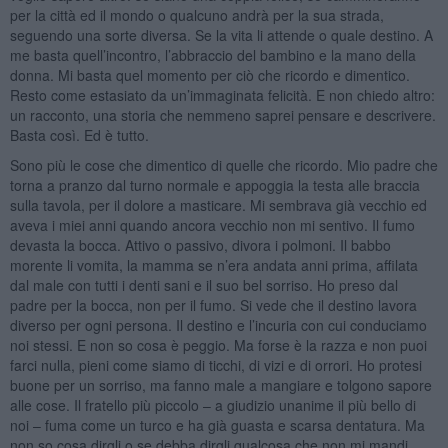
per la città ed il mondo o qualcuno andrà per la sua strada,
seguendo una sorte diversa. Se la vita li attende o quale destino. A
me basta quell’incontro, l’abbraccio del bambino e la mano della
donna. Mi basta quel momento per ciò che ricordo e dimentico.
Resto come estasiato da un’immaginata felicità. E non chiedo altro:
un racconto, una storia che nemmeno saprei pensare e descrivere.
Basta così. Ed è tutto.
Sono più le cose che dimentico di quelle che ricordo. Mio padre che
torna a pranzo dal turno normale e appoggia la testa alle braccia
sulla tavola, per il dolore a masticare. Mi sembrava già vecchio ed
aveva i miei anni quando ancora vecchio non mi sentivo. Il fumo
devasta la bocca. Attivo o passivo, divora i polmoni. Il babbo
morente li vomita, la mamma se n’era andata anni prima, affilata
dal male con tutti i denti sani e il suo bel sorriso. Ho preso dal
padre per la bocca, non per il fumo. Si vede che il destino lavora
diverso per ogni persona. Il destino e l’incuria con cui conduciamo
noi stessi. E non so cosa è peggio. Ma forse è la razza e non puoi
farci nulla, pieni come siamo di ticchi, di vizi e di orrori. Ho protesi
buone per un sorriso, ma fanno male a mangiare e tolgono sapore
alle cose. Il fratello più piccolo – a giudizio unanime il più bello di
noi – fuma come un turco e ha già guasta e scarsa dentatura. Ma
non so cosa dirgli o se debba dirgli qualcosa che non mi mandi