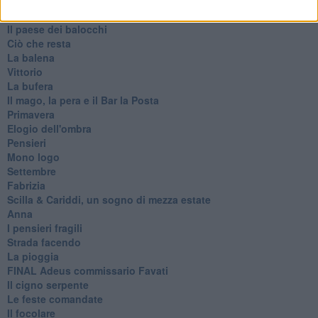
Generazioni
Cristobal
Il paese dei balocchi
Ciò che resta
La balena
Vittorio
La bufera
Il mago, la pera e il Bar la Posta
Primavera
Elogio dell'ombra
Pensieri
Mono logo
Settembre
Fabrizia
​Scilla & Cariddi, un sogno di mezza estate
Anna
I pensieri fragili
Strada facendo
La pioggia
FINAL Adeus commissario Favati
Il cigno serpente
Le feste comandate
Il focolare