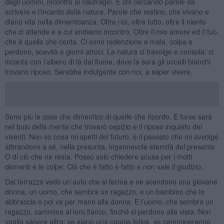
dagli uomini, incontro al naufragio. E chi cercando parole da
scrivere e l’incanto della natura. Parole che restino, che vivano e
diano vita nella dimenticanza. Oltre noi, oltre tutto, oltre il niente
che ci attende e a cui andiamo incontro. Oltre il mio amore ed il tuo,
che è quello che conta. Ci sono redenzione e male, colpa e
perdono, soavità e giorni atroci. La natura ci travolge e consola: ci
incanta con l’albero di là dal fiume, dove la sera gli uccelli bianchi
trovano riposo. Sarebbe indulgente con noi, a saper vivere.
Sono più le cose che dimentico di quelle che ricordo. E forse sarà
nel buio della mente che troverò ospizio e il riposo inquieto dei
viventi. Non so cosa mi spetti del futuro, è il passato che mi avvolge
attirandomi a sé, nella presunta, ingannevole eternità del presente.
O di ciò che ne resta. Posso solo chiedere scusa per i molti
demeriti e le colpe. Ciò che è fatto è fatto e non vale il giudizio.
Dal terrazzo vedo un’auto che si ferma e ne scendono una giovane
donna, un uomo, che sembra un ragazzo, e un bambino che lo
abbraccia e poi va per mano alla donna. E l’uomo, che sembra un
ragazzo, cammina al loro fianco, finché si perdono alla vista. Non
voglio sapere altro: se siano una coppia felice, se cammineranno