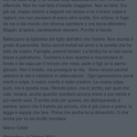
affanculo. Non ho mai fatto il fratello maggiore. Non so farlo. Ero
già via, troppo intento a seguire me stesso e ce n’erano colpe e
ragioni, ma non pensavo di avere altre scelte. Ero orfano, in fuga
da me e dal mondo che doveva cambiare e ora tocca difendere.
Magari, si spera, cambiandolo davvero. Purché si faccia.
Battezzano la figlioletta del figlio dell’altro mio fratello. Non ricordo il
grado di parentela. Sono venuti invitati ed amici e la sorella che ha
fatto da madre. Famiglie, parenti lontani. La bimba ha un bel nome,
breve e palindromo. Toccherà a loro ripartire e ricominciare di
fondo e da capo per il mondo che resta; padri e figli ce lo siamo
giocato. Non li invidio, ma prosegue la vita.
“Sono venuto perché
abbiano la vita e l’abbiano in abbondanza”
. Ogni generazione porta
meriti e colpe, il nostro merito è stato credere. La nostra colpa
pure; ora è questa resa. Ricordo poco, ma lo scritto, per quel che
vale, rimane, anche quando ricorderò ancora meno e poi niente e
più niente sarà. È scritto solo per questo, sto disimparando a
parlare: spero che il fratello più piccolo, che è già uomo e padre, lo
legga e sappia che fare. Prima che anche lui si dimentichi. O che
anche per lui sia inutile ricordare.
Marco Celati
Pontedera, 3 Ottobre 2021