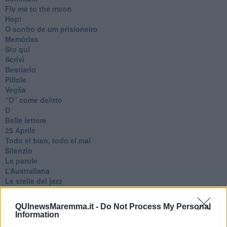
Fly me to the moon
Hop!
O sonho de um prisioneiro
Memòrias
Sto qui
Scrivi
Bestiario
Pillole
Veglia
​“D” come delitto
D
Belle lettere
25 Aprile
Todo el bien, todo el mal
Silenzio
Le parole
​L’Australiana
Le stelle del jazz
Vita & morte
Auguri
QUInewsMaremma.it -
Do Not Process My Personal
Moro
Information
Passanti