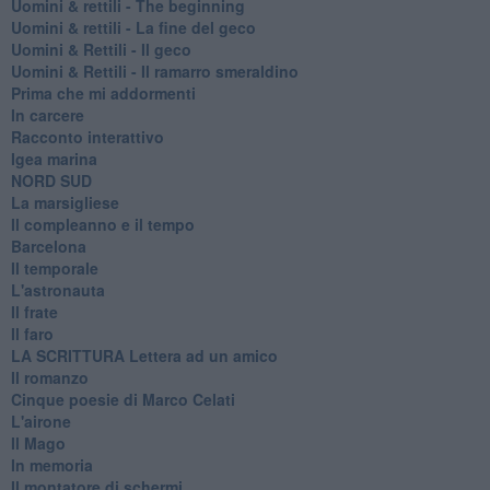
​Uomini & rettili - The beginning
​Uomini & rettili - La fine del geco
Uomini & Rettili - Il geco
Uomini & Rettili - Il ramarro smeraldino
Prima che mi addormenti
In carcere
Racconto interattivo
Igea marina
​NORD SUD
La marsigliese
Il compleanno e il tempo
Barcelona
Il temporale
L'astronauta
Il frate
Il faro
​LA SCRITTURA Lettera ad un amico
Il romanzo
Cinque poesie di Marco Celati
L'airone
Il Mago
In memoria
Il montatore di schermi