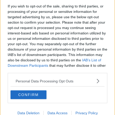
Continuando, la nonna e il carretto
If you wish to opt-out of the sale, sharing to third parties, or
Metaverso smart
processing of your personal or sensitive information for
Fiamme
targeted advertising by us, please use the below opt-out
Anzi
Confessioni autoreferenziali
section to confirm your selection. Please note that after your
Utopie
opt-out request is processed you may continue seeing
Estate
interest-based ads based on personal information utilized by
Il lago
us or personal information disclosed to third parties prior to
Il diluvio
your opt-out. You may separately opt-out of the further
La classe
disclosure of your personal information by third parties on the
Pensieri incoerenti
IAB’s list of downstream participants. This information may
Dal balcone
also be disclosed by us to third parties on the
IAB’s List of
Insomnia
Downstream Participants
that may further disclose it to other
Il guardiano
third parties.
Lo sgombero
Erodoto e Tucidide
Personal Data Processing Opt Outs
Il padre della storia
Pensieri brevi
L'evoluzione della specie
CONFIRM
Il servizio
Riflessioni
L'Oscuro
Data Deletion
Data Access
Privacy Policy