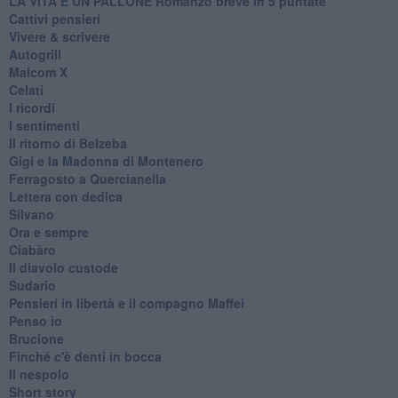
LA VITA È UN PALLONE Romanzo breve in 5 puntate
Cattivi pensieri
Vivere & scrivere
Autogrill
Malcom X
Celati
I ricordi
I sentimenti
Il ritorno di Belzeba
Gigi e la Madonna di Montenero
Ferragosto a Quercianella
Lettera con dedica
Silvano
Ora e sempre
Ciabàro
Il diavolo custode
Sudario
Pensieri in libertà e il compagno Maffei
Penso io
Brucione
Finché c'è denti in bocca
Il nespolo
Short story