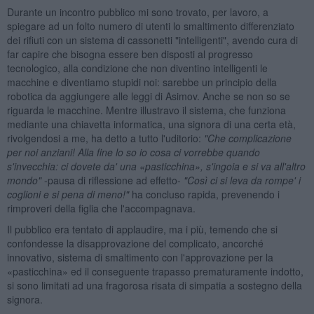
Durante un incontro pubblico mi sono trovato, per lavoro, a
spiegare ad un folto numero di utenti lo smaltimento differenziato
dei rifiuti con un sistema di cassonetti "intelligenti", avendo cura di
far capire che bisogna essere ben disposti al progresso
tecnologico, alla condizione che non diventino intelligenti le
macchine e diventiamo stupidi noi: sarebbe un principio della
robotica da aggiungere alle leggi di Asimov. Anche se non so se
riguarda le macchine. Mentre illustravo il sistema, che funziona
mediante una chiavetta informatica, una signora di una certa età,
rivolgendosi a me, ha detto a tutto l'uditorio:
"Che complicazione
per noi anziani! Alla fine lo so io cosa ci vorrebbe quando
s'invecchia: ci dovete da' una
«pasticchina
», s'ingoia e si va all'altro
mondo"
-pausa di riflessione ad effetto-
"Cos
ì ci si leva da rompe' i
coglioni e si pena di meno!"
ha concluso rapida, prevenendo i
rimproveri della figlia che l'accompagnava.
Il pubblico era tentato di applaudire, ma i più, temendo che si
confondesse la disapprovazione del complicato, ancorché
innovativo, sistema di smaltimento con l'approvazione per la
«pasticchina» ed il conseguente trapasso prematuramente indotto,
si sono limitati ad una fragorosa risata di simpatia a sostegno della
signora.