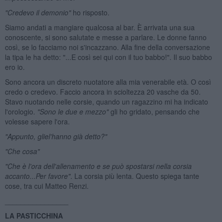
"Credevo il demonio"
ho risposto.
Siamo andati a mangiare qualcosa al bar. È arrivata una sua
conoscente, si sono salutate e messe a parlare. Le donne fanno
così, se lo facciamo noi s'incazzano. Alla fine della conversazione
la tipa le ha detto: "...E così sei qui con il tuo babbo!". Il suo babbo
ero io.
Sono ancora un discreto nuotatore alla mia venerabile età. O così
credo o credevo. Faccio ancora in scioltezza 20 vasche da 50.
Stavo nuotando nelle corsie, quando un ragazzino mi ha indicato
l'orologio.
"Sono le due e mezzo"
gli ho gridato, pensando che
volesse sapere l'ora.
"Appunto, gliel'hanno gi
à detto?"
"Che cosa"
"Che
è l'ora dell'allenamento e se pu
ò spostarsi nella corsia
accanto...Per favore"
. La corsia più lenta. Questo spiega tante
cose, tra cui Matteo Renzi.
________________
LA PASTICCHINA