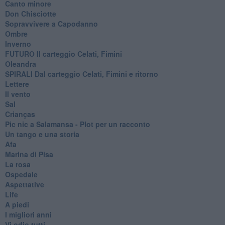
Canto minore
Don Chisciotte
Sopravvivere a Capodanno
Ombre
Inverno
FUTURO Il carteggio Celati, Fimini
Oleandra
SPIRALI Dal carteggio Celati, Fimini e ritorno
Lettere
Il vento
Sal
Crianças
Pic nic a Salamansa - Plot per un racconto
Un tango e una storia
Afa
Marina di Pisa
La rosa
Ospedale
Aspettative
Life
A piedi
I migliori anni
Vi odio tutti