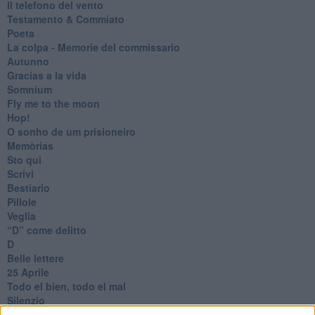
Il telefono del vento
Testamento & Commiato
Poeta
​La colpa - Memorie del commissario
Autunno
Gracias a la vida
Somnium
Fly me to the moon
Hop!
O sonho de um prisioneiro
Memòrias
Sto qui
Scrivi
Bestiario
Pillole
Veglia
​“D” come delitto
D
Belle lettere
25 Aprile
Todo el bien, todo el mal
Silenzio
Le parole