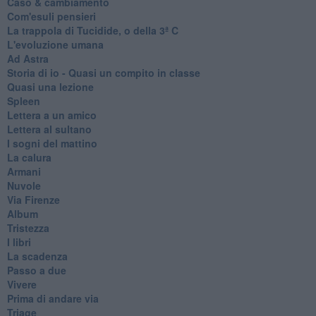
Caso & cambiamento
Com'esuli pensieri
La trappola di Tucidide, o della 3ª C
L'evoluzione umana
Ad Astra
Storia di io - Quasi un compito in classe
Quasi una lezione
Spleen
Lettera a un amico
Lettera al sultano
I sogni del mattino
La calura
Armani
Nuvole
Via Firenze
Album
Tristezza
I libri
La scadenza
Passo a due
Vivere
Prima di andare via
Triage