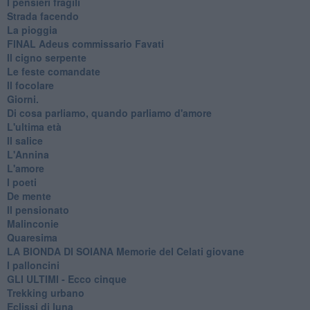
I pensieri fragili
Strada facendo
La pioggia
FINAL Adeus commissario Favati
Il cigno serpente
Le feste comandate
Il focolare
Giorni.
Di cosa parliamo, quando parliamo d'amore
L'ultima età
Il salice
L'Annina
L'amore
I poeti
De mente
Il pensionato
Malinconie
Quaresima
LA BIONDA DI SOIANA Memorie del Celati giovane
I palloncini
GLI ULTIMI - Ecco cinque
Trekking urbano
Eclissi di luna