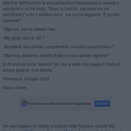
Alla fine dell'incontro la simpaticissima interlocutrice è venuta a
salutarmi e mi ha detto:
"Scusi la battuta, ma tanto tra noi
concittadini"
e fin lì andava bene, ma poi ha aggiunto
"E poi tra
coetanei!"
.
"Signora, non le chiedo l'et
à..."
"Ma glielo dico io: 85 !"
"Accidenti, ben portati, complimenti, macch
é
«pasticchina
»!"
"Mamma, andiamo, smetti di dare noia a questo signore!"
Io di anni ne avrei "ancora" 65, ma si vede che passa in fretta il
tempo quando ci si diverte.
Pontedera 19 luglio 2015
Marco Celati
Se vuoi leggere le notizie principali della Toscana iscriviti alla