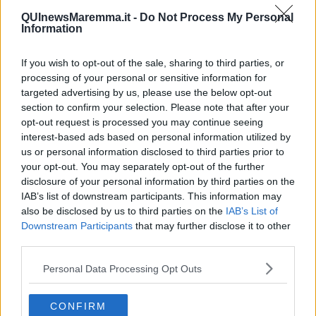
​L’Australiana
QUInewsMaremma.it -
Do Not Process My Personal
Le stelle del jazz
Information
Vita & morte
Auguri
If you wish to opt-out of the sale, sharing to third parties, or
Moro
processing of your personal or sensitive information for
Passanti
targeted advertising by us, please use the below opt-out
Continuando, la nonna e il carretto
section to confirm your selection. Please note that after your
Metaverso smart
opt-out request is processed you may continue seeing
Fiamme
interest-based ads based on personal information utilized by
Anzi
us or personal information disclosed to third parties prior to
Confessioni autoreferenziali
your opt-out. You may separately opt-out of the further
Utopie
Estate
disclosure of your personal information by third parties on the
Il lago
IAB’s list of downstream participants. This information may
Il diluvio
also be disclosed by us to third parties on the
IAB’s List of
La classe
Downstream Participants
that may further disclose it to other
Pensieri incoerenti
third parties.
Dal balcone
Insomnia
Personal Data Processing Opt Outs
Il guardiano
Lo sgombero
CONFIRM
Erodoto e Tucidide