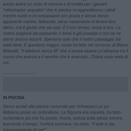
anche avere un moto di rancore e di invidia per i giovani
"velociraptor acquatici" che in piscina mi aggrediscono i piedi
mentre nuoto e mi sorpassano con grazia e senza sforzo
apparente mentre, faticando, cerco vanamente di tenere loro
dietro, ma
è giusto che sia cos
ì.
È il loro tempo, tocca a loro. La
nostra stagione sta passando o forse
è gi
à passata e non ce ne
siamo ancora accorti. Speriamo solo che il nostro passaggio sia
stato lieve. E speriamo magari, come ho letto nel romanzo di Marco
Malvaldi, "Il telefono senza fili" che ci possa essere un'alleanza tra il
nuovo che avanza e il vecchio che
è avanzato. Chiss
à cosa resta di
noi.
______________
IN PISCINA
Siamo andati alla piscina comunale per rinfrescarci un po'.
Abbiamo preso un ombrellone. La Signora era inquieta, ha fatto
confondere più che ha potuto, finché, seduta sulla sdraio mentre,
scorrendo il tempo, l'ombra scemava, ha detto:
"Il sole si sta
impossessando di me!"