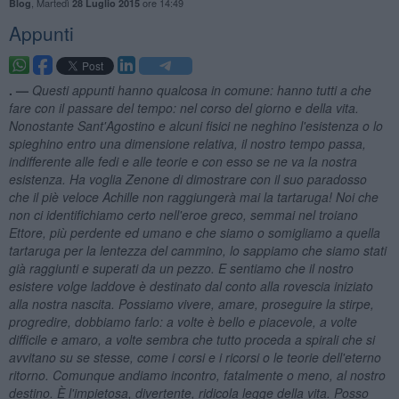
,
Martedì
ore 14:49
Blog
28 Luglio 2015
Appunti
. —
Questi appunti hanno qualcosa in comune: hanno tutti a che
fare con il passare del tempo: nel corso del giorno e della vita.
Nonostante Sant'Agostino e alcuni fisici ne neghino l'esistenza o lo
spieghino entro una dimensione relativa, il nostro tempo passa,
indifferente alle fedi e alle teorie e con esso se ne va la nostra
esistenza. Ha voglia Zenone di dimostrare con il suo paradosso
che il pi
è veloce Achille non raggiunger
à mai la tartaruga! Noi che
non ci identifichiamo certo nell'eroe greco, semmai nel troiano
Ettore, pi
ù perdente ed umano e che siamo o somigliamo a quella
tartaruga per la lentezza del cammino, lo sappiamo che siamo stati
gi
à raggiunti e superati da un pezzo. E sentiamo che il nostro
esistere volge laddove
è destinato dal conto alla rovescia iniziato
alla nostra nascita. Possiamo vivere, amare, proseguire la stirpe,
progredire, dobbiamo farlo: a volte
è bello e piacevole, a volte
difficile e amaro, a volte sembra che tutto proceda a spirali che si
avvitano su se stesse, come i corsi e i ricorsi o le teorie dell'eterno
ritorno. Comunque andiamo incontro, fatalmente o meno, al nostro
destino.
È l'impietosa, divertente, ridicola legge della vita. Posso