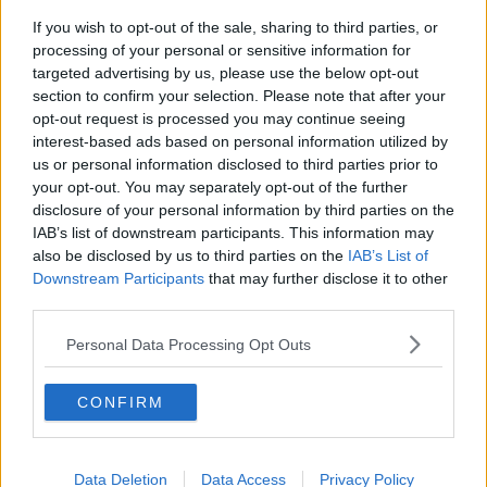
Torna il Censimento, 118 Comuni toscani coinvolti
If you wish to opt-out of the sale, sharing to third parties, or
Era scomparsa, ritrovato il cadavere in un corso
processing of your personal or sensitive information for
d'acqua
targeted advertising by us, please use the below opt-out
section to confirm your selection. Please note that after your
Scontro tra auto, tre feriti
opt-out request is processed you may continue seeing
interest-based ads based on personal information utilized by
Maltempo, spiaggia invasa dalle 'cannucce'
us or personal information disclosed to third parties prior to
your opt-out. You may separately opt-out of the further
Precipita pulendo il lucernario, è grave
disclosure of your personal information by third parties on the
IAB’s list of downstream participants. This information may
Tessere 6Card, prosegue la consegna
also be disclosed by us to third parties on the
IAB’s List of
Downstream Participants
that may further disclose it to other
Moria di pesci, giallo sulle cause
third parties.
Tari, ritirate già mille tessere 6Card
Personal Data Processing Opt Outs
Moto contro un cinghiale, feriti padre e figlio
CONFIRM
Frigo vuoto? Ecco dove far la spesa a Ferragosto
Data Deletion
Data Access
Privacy Policy
Ferragosto al museo, tutte le aperture