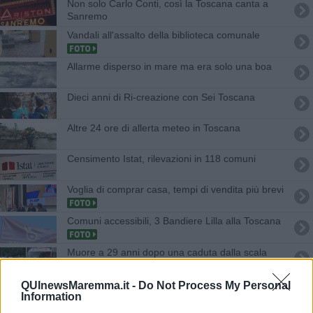
Non solo Carlo Conti, così la Toscana canta a
Sanremo
Vandali all'assalto della biblioteca comunale
Allarme disperso in mare ma era solo una boa
Dieci anni di Ri-creazione con Sei Toscana
Altre 24 ore di allerta meteo in Toscana
Censimento Istat, rilevazioni in 118 comuni
Voglia di comprar casa, tempi di vendita più brevi
Comuni accessibili, 3 Bandiere Lilla alla Toscana
Muore a 29 anni dopo una caduta dalla scala
Raro gabbiano sghignazzante avvistato in
QUInewsMaremma.it -
Do Not Process My Personal
Maremma
Information