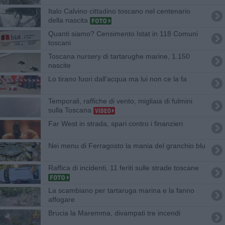
Italo Calvino cittadino toscano nel centenario
della nascita
Quanti siamo? Censimento Istat in 118 Comuni
toscani
Toscana nursery di tartarughe marine, 1.150
nascite
Lo tirano fuori dall'acqua ma lui non ce la fa
Temporali, raffiche di vento, migliaia di fulmini
sulla Toscana
Far West in strada, spari contro i finanzieri
Nei menu di Ferragosto la mania del granchio blu
Raffica di incidenti, 11 feriti sulle strade toscane
La scambiano per tartaruga marina e la fanno
affogare
Brucia la Maremma, divampati tre incendi