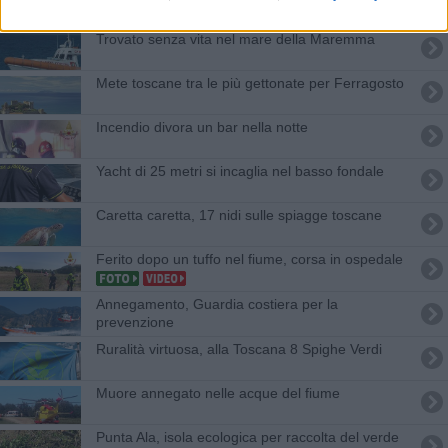
Trovato senza vita nel mare della Maremma
Mete toscane tra le più gettonate per Ferragosto
Incendio divora un bar nella notte
Yacht di 25 metri si incaglia nel basso fondale
Caretta caretta, 17 nidi sulle spiagge toscane
Ferito dopo un tuffo nel fiume, corsa in ospedale
Annegamento, Guardia costiera per la
prevenzione
Ruralità virtuosa, alla Toscana 8 Spighe Verdi
Muore annegato nelle acque del fiume
Punta Ala, isola ecologica per raccolta del verde