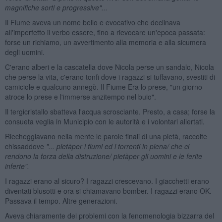
magnifiche sorti e progressive"...
Il Fiume aveva un nome bello e evocativo che declinava
all'imperfetto il verbo essere, fino a rievocare un'epoca passata:
forse un richiamo, un avvertimento alla memoria e alla sicumera
degli uomini.
C'erano alberi e la cascatella dove Nicola perse un sandalo, Nicola
che perse la vita, c'erano tonfi dove i ragazzi si tuffavano, svestiti di
camiciole e qualcuno annegò. Il Fiume Era lo prese, "un giorno
atroce lo prese e l'immerse anzitempo nel buio".
Il tergicristallo sbatteva l'acqua scrosciante. Presto, a casa; forse la
consueta veglia in Municipio con le autorità e i volontari allertati.
Riecheggiavano nella mente le parole finali di una pietà, raccolte
chissaddove
"... piet
à
per i fiumi ed i torrenti in piena/ che ci
rendono la forza della distruzione/ piet
à
per gli uomini e le ferite
inferte".
I ragazzi erano al sicuro? I ragazzi crescevano. I giacchetti erano
diventati blusotti e ora si chiamavano bomber. I ragazzi erano OK.
Passava il tempo. Altre generazioni.
Aveva chiaramente dei problemi con la fenomenologia bizzarra del