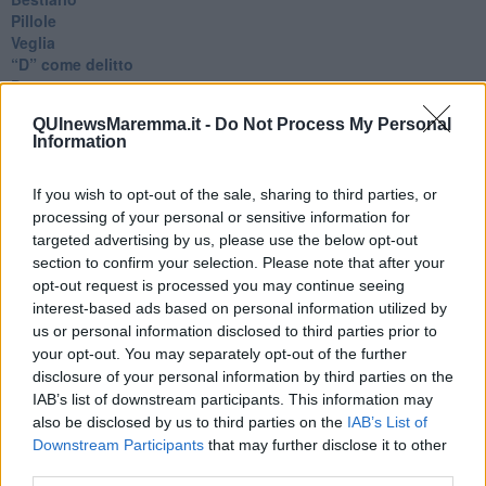
Pillole
Veglia
​“D” come delitto
D
Belle lettere
QUInewsMaremma.it -
Do Not Process My Personal
25 Aprile
Information
Todo el bien, todo el mal
Silenzio
Le parole
If you wish to opt-out of the sale, sharing to third parties, or
​L’Australiana
processing of your personal or sensitive information for
Le stelle del jazz
targeted advertising by us, please use the below opt-out
Vita & morte
section to confirm your selection. Please note that after your
Auguri
opt-out request is processed you may continue seeing
Moro
interest-based ads based on personal information utilized by
Passanti
us or personal information disclosed to third parties prior to
Continuando, la nonna e il carretto
your opt-out. You may separately opt-out of the further
Metaverso smart
disclosure of your personal information by third parties on the
Fiamme
IAB’s list of downstream participants. This information may
Anzi
also be disclosed by us to third parties on the
IAB’s List of
Confessioni autoreferenziali
Downstream Participants
that may further disclose it to other
Utopie
third parties.
Estate