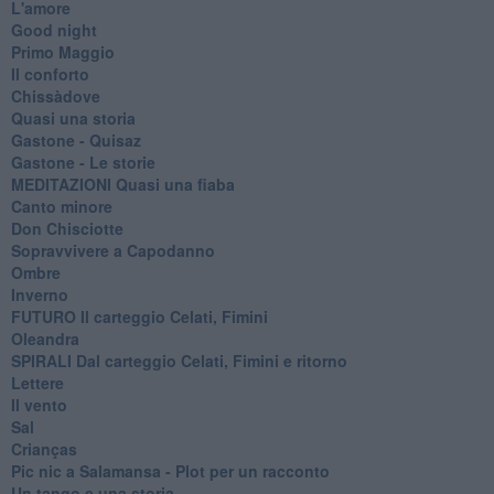
L'amore
Good night
Primo Maggio
Il conforto
Chissàdove
Quasi una storia
Gastone - Quisaz
Gastone - Le storie
MEDITAZIONI Quasi una fiaba
Canto minore
Don Chisciotte
Sopravvivere a Capodanno
Ombre
Inverno
FUTURO Il carteggio Celati, Fimini
Oleandra
SPIRALI Dal carteggio Celati, Fimini e ritorno
Lettere
Il vento
Sal
Crianças
Pic nic a Salamansa - Plot per un racconto
Un tango e una storia