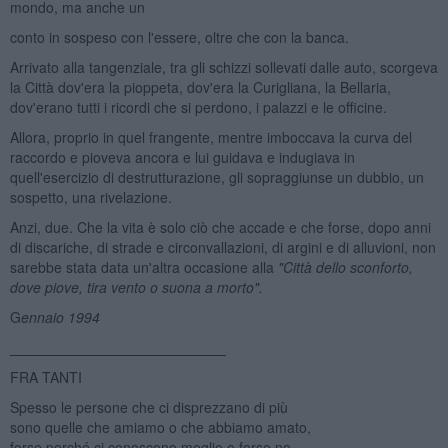
mondo, ma anche un
conto in sospeso con l'essere, oltre che con la banca.
Arrivato alla tangenziale, tra gli schizzi sollevati dalle auto, scorgeva
la Città dov'era la pioppeta, dov'era la Curigliana, la Bellaria,
dov'erano tutti i ricordi che si perdono, i palazzi e le officine.
Allora, proprio in quel frangente, mentre imboccava la curva del
raccordo e pioveva ancora e lui guidava e indugiava in
quell'esercizio di destrutturazione, gli sopraggiunse un dubbio, un
sospetto, una rivelazione.
Anzi, due. Che la vita è solo ciò che accade e che forse, dopo anni
di discariche, di strade e circonvallazioni, di argini e di alluvioni, non
sarebbe stata data un'altra occasione alla
"Citt
à
dello sconforto,
dove piove, tira vento o suona a morto".
G
ennaio 1994
___________________________
FRA TANTI
Spesso le persone che ci disprezzano di più
sono quelle che amiamo o che abbiamo amato,
forse perché ci conoscono meglio o forse no.