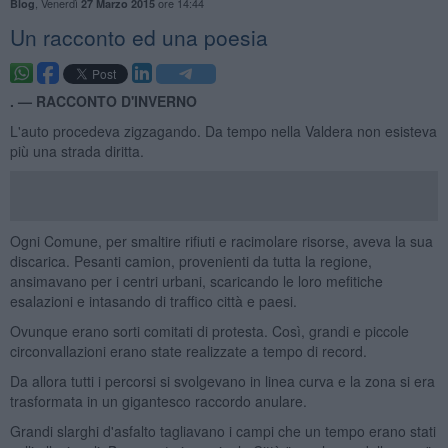
,
Venerdì
ore 14:44
Blog
27 Marzo 2015
Un racconto ed una poesia
. —
RACCONTO D'INVERNO
L'auto procedeva zigzagando. Da tempo nella Valdera non esisteva
più una strada diritta.
Ogni Comune, per smaltire rifiuti e racimolare risorse, aveva la sua
discarica. Pesanti camion, provenienti da tutta la regione,
ansimavano per i centri urbani, scaricando le loro mefitiche
esalazioni e intasando di traffico città e paesi.
Ovunque erano sorti comitati di protesta. Così, grandi e piccole
circonvallazioni erano state realizzate a tempo di record.
Da allora tutti i percorsi si svolgevano in linea curva e la zona si era
trasformata in un gigantesco raccordo anulare.
Grandi slarghi d'asfalto tagliavano i campi che un tempo erano stati