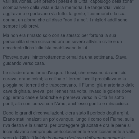
valli alluvionali. Ben presto i paesi e la Città "capoluogo della zona"
scomparvero dalla vista e dalla memoria. Le tangenziali veloci
aggiravano e portavano via tutto: la gente, i commerci e la sua
donna, un giorno che gli disse "non ti amo". I migliori addii sono
sempre i più brevi.
Ma non era rimasto solo con se stesso: per fortuna la sua
personalità si era scissa ed ora un severo attivista civile e un
decadente lirico intimista coabitavano in lui.
Pioveva quasi ininterrottamente ormai da una settimana. Stava
guidando verso casa.
Le strade erano lame d'acqua. I fossi, che nessuno da anni più
curava, erano colmi; la collina e i terreni incolti precipitavano la
pioggia nei torrenti che traboccavano. Il Fiume, già martoriato dalle
cave di ghiaia, aveva, per l'ennesima volta, invaso le golene dove
oggi erano case e fabbriche e premeva verso la Città fin sotto i
ponti, alla confluenza con l'Arno, anch'esso gonfio e minaccioso.
Dopo le grandi circonvallazioni, c'era stato il periodo degli argini.
Erano stati innalzati un po' ovunque, lungo il corso del Fiume, sulla
riva destra e la sinistra, per proteggere gli abitati e ora le piene si
incanalavano sempre più pericolosamente e vorticosamente a valle
verso la Città.
"Dipinte in queste rive/ son dell
’
umana gente/ le