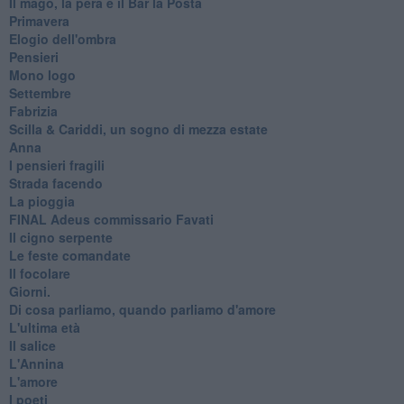
Il mago, la pera e il Bar la Posta
Primavera
Elogio dell'ombra
Pensieri
Mono logo
Settembre
Fabrizia
​Scilla & Cariddi, un sogno di mezza estate
Anna
I pensieri fragili
Strada facendo
La pioggia
FINAL Adeus commissario Favati
Il cigno serpente
Le feste comandate
Il focolare
Giorni.
Di cosa parliamo, quando parliamo d'amore
L'ultima età
Il salice
L'Annina
L'amore
I poeti