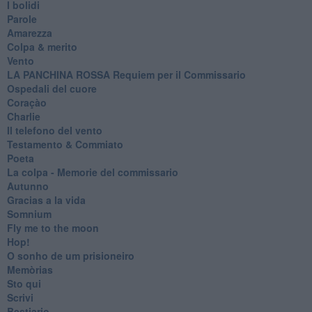
I bolidi
Parole
Amarezza
Colpa & merito
Vento
​LA PANCHINA ROSSA Requiem per il Commissario
Ospedali del cuore
Coraçào
Charlie
Il telefono del vento
Testamento & Commiato
Poeta
​La colpa - Memorie del commissario
Autunno
Gracias a la vida
Somnium
Fly me to the moon
Hop!
O sonho de um prisioneiro
Memòrias
Sto qui
Scrivi
Bestiario