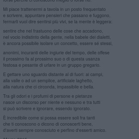
Mi piace trattenermi a tavola in un posto frequentato
e scrivere, appuntare pensieri che passano e fuggono,
fermarli vuol dire sentirsi più vivi, se la mente è leggera:
sentire che nel frastuono delle cose che accadono,
nel vocio indistinto della gente, nella babele dei dialetti,
è ancora possibile isolare un concetto, essere sé stessi,
anonimi, incuranti delle ingiurie del tempo, delle offese
il prossimo fa al prossimo suo o di questa usanza
festosa e pesante di urlare in un gruppo gregario.
E gettare uno sguardo distante al di fuori: ai campi,
alla valle o ad un semplice, artificiale laghetto,
alla natura che ci circonda, impassibile e bella.
Tra gli odori e i profumi di persone e pietanze
nasce un discorso per niente e nessuno e tra tutti
si può scrivere e ignorare, essendo ignorato.
È incredibile come si possa essere soli fra tanti
che ti conoscono o dicono di conoscerti bene,
d'averti sempre conosciuto e perfino d'esserti amico.