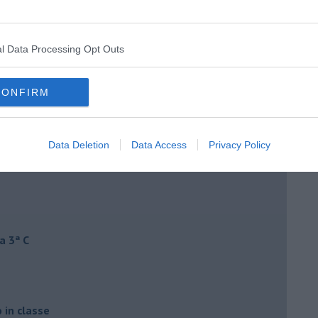
l Data Processing Opt Outs
CONFIRM
Data Deletion
Data Access
Privacy Policy
a 3ª C
o in classe