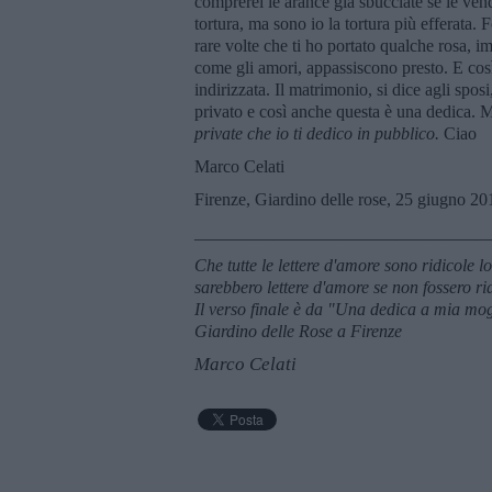
comprerei le arance già sbucciate se le ven
tortura, ma sono io la tortura più efferata.
rare volte che ti ho portato qualche rosa, im
come gli amori, appassiscono presto. E così
indirizzata. Il matrimonio, si dice agli spos
privato e così anche questa è una dedica. Ma
private che io ti dedico in pubblico.
Ciao
Marco Celati
Firenze, Giardino delle rose, 25 giugno 2
_________________________________
Che tutte le lettere d'amore sono ridicole
sarebbero lettere d'amore se non fossero 
Il verso finale è da "Una dedica a mia mog
Giardino delle Rose a Firenze
Marco Celati