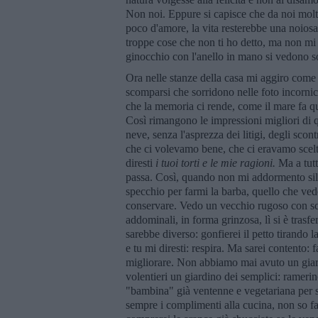
Non noi. Eppure si capisce che da noi molto
poco d'amore, la vita resterebbe una noiosa
troppe cose che non ti ho detto, ma non mi p
ginocchio con l'anello in mano si vedono s
Ora nelle stanze della casa mi aggiro come u
scomparsi che sorridono nelle foto incornic
che la memoria ci rende, come il mare fa qua
Così rimangono le impressioni migliori di q
neve, senza l'asprezza dei litigi, degli scont
che ci volevamo bene, che ci eravamo scelti 
diresti
i tuoi torti e le mie ragioni.
Ma a tutt
passa. Così, quando non mi addormento sil
specchio per farmi la barba, quello che ved
conservare. Vedo un vecchio rugoso con scar
addominali, in forma grinzosa, lì si è trasfe
sarebbe diverso: gonfierei il petto tirando l
e tu mi diresti: respira. Ma sarei contento: 
migliorare. Non abbiamo mai avuto un giardi
volentieri un giardino dei semplici: ramerin
"bambina" già ventenne e vegetariana per s
sempre i complimenti alla cucina, non so fa