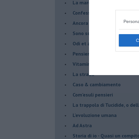
La marcia
Confessioni del pappagallo
Persona
Ancora pensieri & disordine
Sono solo parole
Odi et amo
Pensieri in disordine sparso
Vitamina D
La strada
Caso & cambiamento
Com'esuli pensieri
La trappola di Tucidide, o dell
L'evoluzione umana
Ad Astra
Storia di io - Quasi un compit