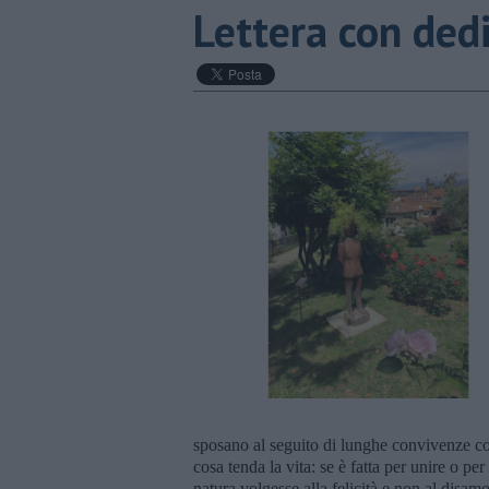
Lettera con ded
sposano al seguito di lunghe convivenze con 
cosa tenda la vita: se è fatta per unire o per
natura volgesse alla felicità e non al disam