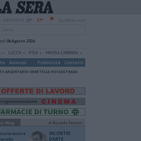
25°
37°
:
GROSSETO
QuiNews.net
vedì
06 Agosto 2026
A
LUCCA
PISA
MASSA CARRARA
ste
Animali
Pubblicità
Contatti
E ARGENTARIO
ORBETELLO
ROCCASTRADA
ui Blog
di Riccardo Ferrucci
INCONTRI
ucca la mostra
D'ARTE
Marcello