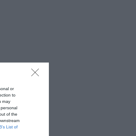
sonal or
ection to
ou may
 personal
out of the
 downstream
B’s List of