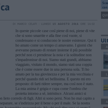
ica
Scar
con 
QUI
DI MARCO CELATI - LUNEDÌ
15 AGOSTO 2016
ORE 16:02
In queste piccole case così piene di noi, piene di vite
che si sono smarrite e alla fine così vuote, si
Ult
condensano e si conducono le nostre esistenze. Qui ti
ho amato come un tempo ci amavamo. I giorni che
A
avevamo pensato di restare insieme il più possibile
perché non ci prendesse la noia e la solitudine non
s'impadronisse di noi. Siamo stati grandi, abbiamo
viaggiato, visitato il mondo, siamo stati una coppia
che è come essere due in una persona sola. Ti ho
amato per la tua giovinezza e per la mia vecchiaia e
L
perché quando ridi sei bellissima. E questo mi ero
proposto: di farti ridere sempre, ma così non è stato.
La mia anima è grigia e cupa come l'ombra che
proietta intorno a sé, intristisce. Alcuni amici si
lieto corredo di figli. Altri si sono persi. Non ho mai capito a
A
 separare, se s'indirizza per il bene o per il male. Se la nostra
ore, basterebbe assecondarla. Ma chi può dire cosa ci spetta?