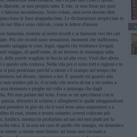
 dipende, se non proprio tutto. E che, se non fosse per quel
 e faticosa incombenza. Avrei voluto, anzi avrei dovuto dirti
iacciono le frasi strappalacrime. Le dichiarazioni stropicciate in
olo nei film e sono
ridicole
, come le
lettere d'amore
.
A
n fantasma, insieme ai nostri ricordi e ai fantasmi veri dei cari
iate. Più che ricordi sono sensazioni, momenti che riaffiorano,
ndo spiaggia le cose, legni, oggetti che restituisce levigati.
uel viaggio, di quell'estate, di un inverno in montagna sulla
ri, delle parole scagliate in faccia ad alta voce. Vuol dire allora
e questo solo contava. Nella vita poi ci sono torti e ragioni e tu
o si può perdonare perché a niente c'è scampo nel tempo che
enzioso sul divano, ripenso a noi. E quando mi guardo allo
o non sembro più io, il ricordo che avevo di me e mi ostino a
sa dentatura e pieghe sul collo a tartaruga che dagli
rita. Per non parlare del resto. Forse se mi specchiassi con te
a pancia, drizzerei la schiena e allargherei le spalle atteggiandomi
farsi prendere in giro da chi ti vuol bene aiuta sopportarsi o a
no di rose, nostro e nostro soltanto; avresti coltivato più
o, basilico, mentuccia profumata ad uso dei tuoi piatti per la
celta etica. E io non mi curo di quello che mangio, mi dimentico
re niente, a niente sono buono: mi basta non cucinare e