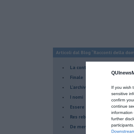
Articoli dal Blog “Racconti della do
La controversia degli azzimi
QUInewsM
Finale
L'archivio
If you wish 
sensitive in
I nomi
confirm you
Essere
continue se
information 
Res rebus
further disc
participants
De mente
Downstream 