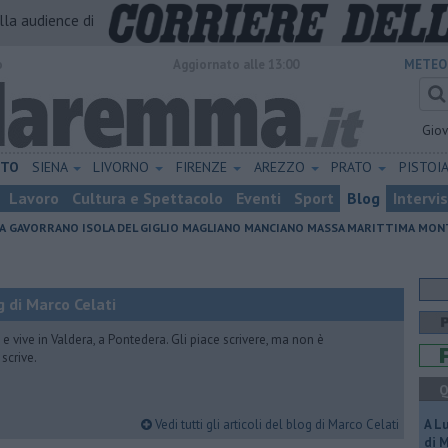
alla audience di
o
Aggiornato alle 13:00
METEO
Gio
ETO
SIENA
LIVORNO
FIRENZE
AREZZO
PRATO
PISTOI
Lavoro
Cultura e Spettacolo
Eventi
Sport
Blog
Intervi
A
GAVORRANO
ISOLA DEL GIGLIO
MAGLIANO
MANCIANO
MASSA MARITTIMA
MONT
 di Marco Celati
vive in Valdera, a Pontedera. Gli piace scrivere, ma non è
scrive.
Q
Vedi tutti gli articoli del blog di Marco Celati
A L
di 