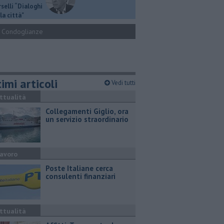
selli “Dialoghi
la città"
Condoglianze
imi articoli
Vedi tutti
ttualità
Collegamenti Giglio, ora
un servizio straordinario
avoro
Poste Italiane cerca
consulenti finanziari
ttualità