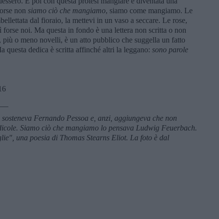
dessero. E poi con questa protesi mangiare è diventata una
 Forse non
siamo ciò che mangiamo
, siamo come mangiamo. Le
bellettata dal fioraio, la mettevi in un vaso a seccare. Le rose,
 forse noi. Ma questa in fondo è una lettera non scritta o non
i, più o meno novelli, è un atto pubblico che suggella un fatto
 questa dedica è scritta affinché altri la leggano:
sono parole
016
___
 lo sosteneva Fernando Pessoa e, anzi, aggiungeva che non
ridicole. Siamo ciò che mangiamo lo pensava Ludwig Feuerbach.
lie", una poesia di Thomas Stearns Eliot. La foto è dal