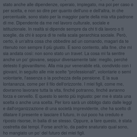
stato anche alle dipendenze, operaio, impiegato, ma poi per caso o
per scelta, e non so dire per quanto dell'uno e dell'altra, in che
percentuale, sono stato per la maggior parte della mia vita padrone
di me. Dipendente da me nel lavoro culturale, sociale e
istituzionale. In realtà si dipende sempre da chi ti dà lavoro o ti
sceglie, da chi è sopra di te nella scala gerarchica sociale. Però,
certo, è un'altra cosa che obbedire ad un comando, magari da te
ritenuto non sempre il più giusto. E sono contento, alla fine, che mi
sia andata così: non sono stato un
travet
. La cosa mi fa sentire
anche un po' giovane, seppur diversamente tale: meglio, perché
detesto il giovanilismo. Alla mia pur venerabile età, condivido con i
giovani, in seguito alle mie scelte "professionali", volontarie o semi
volontarie, l'assenza o la pochezza della pensione. E la sua
lontananza, come per il filo dell'orizzonte. I miei figli, come me,
dovranno lavorare tutta la vita, finché potranno, finché avranno
forza e cervello. E questo lo sento più ingiusto: per me è stata una
scelta o anche una scelta. Per loro sarà un obbligo dato dalle leggi
e dall'organizzazione di una società imprevidente, che ha scelto di
dilatare il presente e lasciare il futuro, in cui poco ha creduto e
riposto risorse, in balia di se stesso. Oppure, a fare questo, è stata
costretta dai tempi. Forse anch'io, da padre snaturato qual sono,
ho mangiato un po' del futuro dei miei figli.