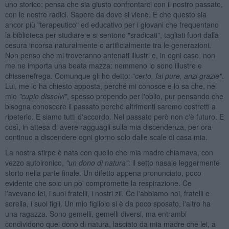
uno storico: pensa che sia giusto confrontarci con il nostro passato,
con le nostre radici. Sapere da dove si viene. E che questo sia
ancor più "terapeutico" ed educativo per i giovani che frequentano
la biblioteca per studiare e si sentono "sradicati", tagliati fuori dalla
cesura incorsa naturalmente o artificialmente tra le generazioni.
Non penso che mi troveranno antenati illustri e, in ogni caso, non
me ne importa una beata mazza: nemmeno io sono illustre e
chissenefrega. Comunque gli ho detto: "
certo, fai pure, anzi grazie"
.
Lui, me lo ha chiesto apposta, perché mi conosce e lo sa che, nel
mio
"cupio dissolvi"
, spesso propendo per l'oblio, pur pensando che
bisogna conoscere il passato perché altrimenti saremo costretti a
ripeterlo. E siamo tutti d'accordo. Nel passato però non c'è futuro. E
così, in attesa di avere ragguagli sulla mia discendenza, per ora
continuo a discendere ogni giorno solo dalle scale di casa mia.
La nostra stirpe è nata con quello che mia madre chiamava, con
vezzo autoironico,
"un dono di natura"
: il setto nasale leggermente
storto nella parte finale. Un difetto appena pronunciato, poco
evidente che solo un po' compromette la respirazione. Ce
l'avevano lei, i suoi fratelli, i nostri zii. Ce l'abbiamo noi, fratelli e
sorella, i suoi figli. Un mio figliolo si è da poco sposato, l'altro ha
una ragazza. Sono gemelli, gemelli diversi, ma entrambi
condividono quel dono di natura, lasciato da mia madre che lei, a