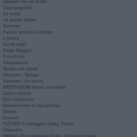
Quando me ne andrò
Case popolari
La notte
La quiete prima
Scrivere
Faccio scorrere il tempo
L'amore
Good night
Primo Maggio
Il conforto
Chissàdove
Quasi una storia
Gastone - Quisaz
Gastone - Le storie
MEDITAZIONI Quasi una fiaba
Canto minore
Don Chisciotte
Sopravvivere a Capodanno
Ombre
Inverno
FUTURO Il carteggio Celati, Fimini
Oleandra
SPIRALI Dal carteggio Celati, Fimini e ritorno