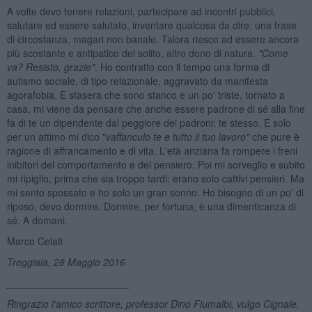
A volte devo tenere relazioni, partecipare ad incontri pubblici,
salutare ed essere salutato, inventare qualcosa da dire: una frase
di circostanza, magari non banale. Talora riesco ad essere ancora
più scostante e antipatico del solito, altro dono di natura.
"Come
va? Resisto, grazie"
. Ho contratto con il tempo una forma di
autismo sociale, di tipo relazionale, aggravato da manifesta
agorafobia. E stasera che sono stanco e un po' triste, tornato a
casa, mi viene da pensare che anche essere padrone di sé alla fine
fa di te un dipendente dal peggiore dei padroni: te stesso. E solo
per un attimo mi dico "
vaffanculo te e tutto il tuo lavoro"
che pure è
ragione di affrancamento e di vita. L'età anziana fa rompere i freni
inibitori del comportamento e del pensiero. Poi mi sorveglio e subito
mi ripiglio, prima che sia troppo tardi: erano solo cattivi pensieri. Ma
mi sento spossato e ho solo un gran sonno. Ho bisogno di un po' di
riposo, devo dormire. Dormire, per fortuna, è una dimenticanza di
sé. A domani.
Marco Celati
Treggiaia, 28 Maggio 2016
______________________
Ringrazio l'amico scrittore, professor Dino Fiumalbi, vulgo Cignale,