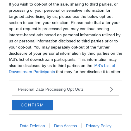
If you wish to opt-out of the sale, sharing to third parties, or
Hop!
O sonho de um prisioneiro
processing of your personal or sensitive information for
Memòrias
targeted advertising by us, please use the below opt-out
Sto qui
section to confirm your selection. Please note that after your
Scrivi
opt-out request is processed you may continue seeing
Bestiario
interest-based ads based on personal information utilized by
Pillole
us or personal information disclosed to third parties prior to
Veglia
your opt-out. You may separately opt-out of the further
​“D” come delitto
disclosure of your personal information by third parties on the
D
IAB’s list of downstream participants. This information may
Belle lettere
also be disclosed by us to third parties on the
IAB’s List of
25 Aprile
Downstream Participants
that may further disclose it to other
Todo el bien, todo el mal
third parties.
Silenzio
Le parole
Personal Data Processing Opt Outs
​L’Australiana
Le stelle del jazz
Vita & morte
CONFIRM
Auguri
Moro
Passanti
Data Deletion
Data Access
Privacy Policy
Continuando, la nonna e il carretto