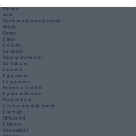
Metaverso smart
Fiamme
Anzi
Confessioni autoreferenziali
Utopie
Estate
Il lago
Il diluvio
La classe
Pensieri incoerenti
Dal balcone
Insomnia
Il guardiano
Lo sgombero
Erodoto e Tucidide
Il padre della storia
Pensieri brevi
L'evoluzione della specie
Il servizio
Riflessioni
L'Oscuro
Generazioni
Cristobal