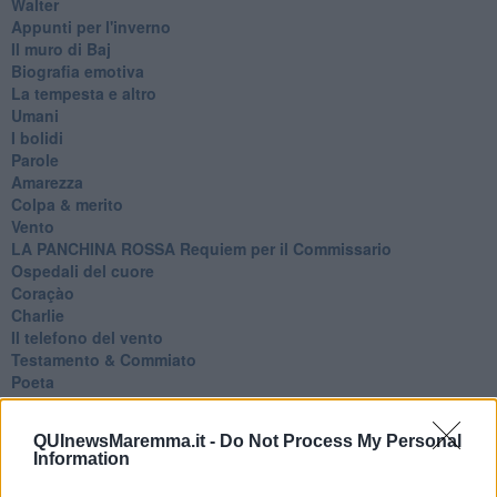
Walter
Appunti per l'inverno
Il muro di Baj
Biografia emotiva
La tempesta e altro
Umani
I bolidi
Parole
Amarezza
Colpa & merito
Vento
​LA PANCHINA ROSSA Requiem per il Commissario
Ospedali del cuore
Coraçào
Charlie
Il telefono del vento
Testamento & Commiato
Poeta
​La colpa - Memorie del commissario
Autunno
QUInewsMaremma.it -
Do Not Process My Personal
Gracias a la vida
Information
Somnium
Fly me to the moon