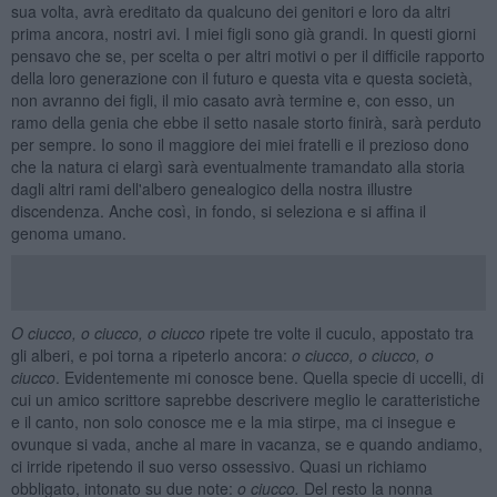
sua volta, avrà ereditato da qualcuno dei genitori e loro da altri
prima ancora, nostri avi. I miei figli sono già grandi. In questi giorni
pensavo che se, per scelta o per altri motivi o per il difficile rapporto
della loro generazione con il futuro e questa vita e questa società,
non avranno dei figli, il mio casato avrà termine e, con esso, un
ramo della genia che ebbe il setto nasale storto finirà, sarà perduto
per sempre. Io sono il maggiore dei miei fratelli e il prezioso dono
che la natura ci elargì sarà eventualmente tramandato alla storia
dagli altri rami dell'albero genealogico della nostra illustre
discendenza. Anche così, in fondo, si seleziona e si affina il
genoma umano.
O ciucco, o ciucco, o ciucco
ripete tre volte il cuculo, appostato tra
gli alberi, e poi torna a ripeterlo ancora:
o ciucco, o ciucco, o
ciucco
. Evidentemente mi conosce bene. Quella specie di uccelli, di
cui un amico scrittore saprebbe descrivere meglio le caratteristiche
e il canto, non solo conosce me e la mia stirpe, ma ci insegue e
ovunque si vada, anche al mare in vacanza, se e quando andiamo,
ci irride ripetendo il suo verso ossessivo. Quasi un richiamo
obbligato, intonato su due note:
o ciucco.
Del resto la nonna