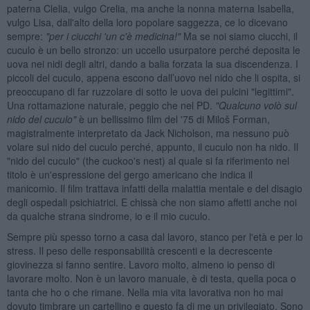
paterna Clelia, vulgo Crelia, ma anche la nonna materna Isabella,
vulgo Lisa, dall'alto della loro popolare saggezza, ce lo dicevano
sempre:
"per i ciucchi 'un c'è medicina!"
Ma se noi siamo ciucchi, il
cuculo è un bello stronzo: un uccello usurpatore perché deposita le
uova nei nidi degli altri, dando a balia forzata la sua discendenza. I
piccoli del cuculo, appena escono dall’uovo nel nido che li ospita, si
preoccupano di far ruzzolare di sotto le uova dei pulcini "legittimi".
Una rottamazione naturale, peggio che nel PD.
"Qualcuno volò sul
nido del cuculo"
è un bellissimo film del '75 di Miloš Forman,
magistralmente interpretato da Jack Nicholson, ma nessuno può
volare sul nido del cuculo perché, appunto, il cuculo non ha nido. Il
"nido del cuculo" (the cuckoo's nest) al quale si fa riferimento nel
titolo è un'espressione del gergo americano che indica il
manicomio. Il film trattava infatti della malattia mentale e del disagio
degli ospedali psichiatrici. E chissà che non siamo affetti anche noi
da qualche strana sindrome, io e il mio cuculo.
Sempre più spesso torno a casa dal lavoro, stanco per l'età e per lo
stress. Il peso delle responsabilità crescenti e la decrescente
giovinezza si fanno sentire. Lavoro molto, almeno io penso di
lavorare molto. Non è un lavoro manuale, è di testa, quella poca o
tanta che ho o che rimane. Nella mia vita lavorativa non ho mai
dovuto timbrare un cartellino e questo fa di me un privilegiato. Sono