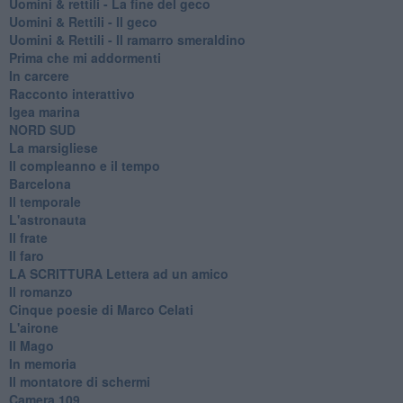
​Uomini & rettili - La fine del geco
Uomini & Rettili - Il geco
Uomini & Rettili - Il ramarro smeraldino
Prima che mi addormenti
In carcere
Racconto interattivo
Igea marina
​NORD SUD
La marsigliese
Il compleanno e il tempo
Barcelona
Il temporale
L'astronauta
Il frate
Il faro
​LA SCRITTURA Lettera ad un amico
Il romanzo
Cinque poesie di Marco Celati
L'airone
Il Mago
In memoria
Il montatore di schermi
Camera 109