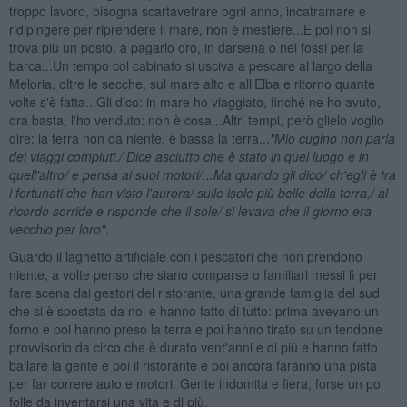
troppo lavoro, bisogna scartavetrare ogni anno, incatramare e
ridipingere per riprendere il mare, non è mestiere...E poi non si
trova più un posto, a pagarlo oro, in darsena o nei fossi per la
barca...Un tempo col cabinato si usciva a pescare al largo della
Meloria, oltre le secche, sul mare alto e all'Elba e ritorno quante
volte s'è fatta...Gli dico: in mare ho viaggiato, finché ne ho avuto,
ora basta, l'ho venduto: non è cosa...Altri tempi, però glielo voglio
dire: la terra non dà niente, è bassa la terra...
"Mio cugino non parla
dei viaggi compiuti./ Dice asciutto che
è stato in quel luogo e in
quell'altro/ e pensa ai suoi motori/...Ma quando gli dico/ ch'egli
è tra
i fortunati che han visto l'aurora/ sulle isole pi
ù belle della terra,/ al
ricordo sorride e risponde che il sole/ si levava che il giorno era
vecchio per loro"
.
Guardo il laghetto artificiale con i pescatori che non prendono
niente, a volte penso che siano comparse o familiari messi lì per
fare scena dai gestori del ristorante, una grande famiglia del sud
che si è spostata da noi e hanno fatto di tutto: prima avevano un
forno e poi hanno preso la terra e poi hanno tirato su un tendone
provvisorio da circo che è durato vent'anni e di più e hanno fatto
ballare la gente e poi il ristorante e poi ancora faranno una pista
per far correre auto e motori. Gente indomita e fiera, forse un po'
folle da inventarsi una vita e di più.