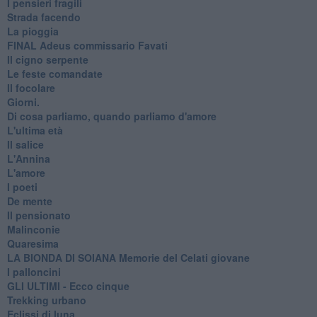
I pensieri fragili
Strada facendo
La pioggia
FINAL Adeus commissario Favati
Il cigno serpente
Le feste comandate
Il focolare
Giorni.
Di cosa parliamo, quando parliamo d'amore
L'ultima età
Il salice
L'Annina
L'amore
I poeti
De mente
Il pensionato
Malinconie
Quaresima
LA BIONDA DI SOIANA Memorie del Celati giovane
I palloncini
GLI ULTIMI - Ecco cinque
Trekking urbano
Eclissi di luna