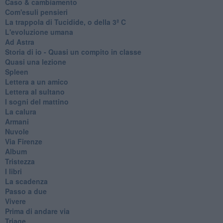
Caso & cambiamento
Com'esuli pensieri
La trappola di Tucidide, o della 3ª C
L'evoluzione umana
Ad Astra
Storia di io - Quasi un compito in classe
Quasi una lezione
Spleen
Lettera a un amico
Lettera al sultano
I sogni del mattino
La calura
Armani
Nuvole
Via Firenze
Album
Tristezza
I libri
La scadenza
Passo a due
Vivere
Prima di andare via
Triage