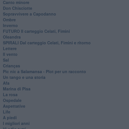
Canto minore
Don Chisciotte
Sopravvivere a Capodanno
Ombre
Inverno
FUTURO Il carteggio Celati, Fimini
Oleandra
SPIRALI Dal carteggio Celati, Fimini e ritorno
Lettere
Il vento
Sal
Crianças
Pic nic a Salamansa - Plot per un racconto
Un tango e una storia
Afa
Marina di Pisa
La rosa
Ospedale
Aspettative
Life
A piedi
I migliori anni
Vi odio tutti