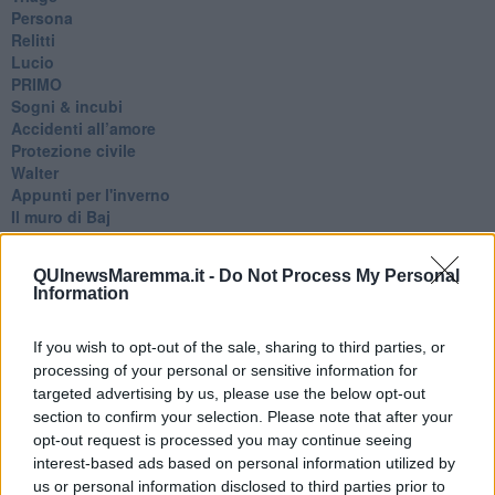
Persona
Relitti
Lucio
PRIMO
Sogni & incubi
Accidenti all’amore
Protezione civile
Walter
Appunti per l'inverno
Il muro di Baj
Biografia emotiva
La tempesta e altro
QUInewsMaremma.it -
Do Not Process My Personal
Umani
Information
I bolidi
Parole
If you wish to opt-out of the sale, sharing to third parties, or
Amarezza
Colpa & merito
processing of your personal or sensitive information for
Vento
targeted advertising by us, please use the below opt-out
​LA PANCHINA ROSSA Requiem per il Commissario
section to confirm your selection. Please note that after your
Ospedali del cuore
opt-out request is processed you may continue seeing
Coraçào
interest-based ads based on personal information utilized by
Charlie
us or personal information disclosed to third parties prior to