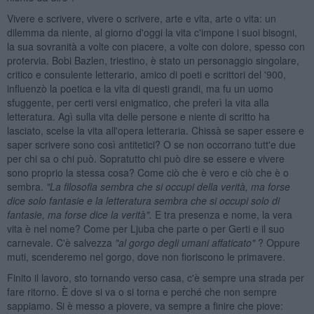
Vivere e scrivere, vivere o scrivere, arte e vita, arte o vita: un
dilemma da niente, al giorno d'oggi la vita c'impone i suoi bisogni,
la sua sovranità a volte con piacere, a volte con dolore, spesso con
protervia. Bobi Bazlen, triestino, è stato un personaggio singolare,
critico e consulente letterario, amico di poeti e scrittori del '900,
influenzò la poetica e la vita di questi grandi, ma fu un uomo
sfuggente, per certi versi enigmatico, che preferì la vita alla
letteratura. Agì sulla vita delle persone e niente di scritto ha
lasciato, scelse la vita all'opera letteraria. Chissà se saper essere e
saper scrivere sono così antitetici? O se non occorrano tutt'e due
per chi sa o chi può. Sopratutto chi può dire se essere e vivere
sono proprio la stessa cosa? Come ciò che è vero e ciò che è o
sembra.
"La filosofia sembra che si occupi della verit
à, ma forse
dice solo fantasie e la letteratura sembra che si occupi solo di
fantasie, ma forse dice la verit
à".
E tra presenza e nome, la vera
vita è nel nome? Come per Ljuba che parte o per Gerti e il suo
carnevale. C'è salvezza
"al gorgo degli umani affaticato"
? Oppure
muti, scenderemo nel gorgo, dove non fioriscono le primavere.
Finito il lavoro, sto tornando verso casa, c'è sempre una strada per
fare ritorno. È dove si va o si torna e perché che non sempre
sappiamo. Si è messo a piovere, va sempre a finire che piove: