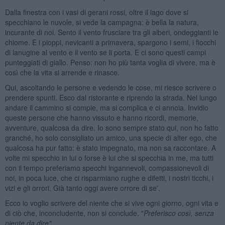
Dalla finestra con i vasi di gerani rossi, oltre il lago dove si
specchiano le nuvole, si vede la campagna: è bella la natura,
incurante di noi. Sento il vento frusciare tra gli alberi, ondeggianti le
chiome. E i pioppi, nevicanti a primavera, spargono i semi, i fiocchi
di lanugine al vento e il vento se li porta. E ci sono questi campi
punteggiati di giallo. Penso: non ho più tanta voglia di vivere, ma è
così che la vita si arrende e rinasce.
Qui, ascoltando le persone e vedendo le cose, mi riesce scrivere o
prendere spunti. Esco dal ristorante e riprendo la strada. Nel lungo
andare il cammino si compie, ma si complica e ci annoia. Invidio
queste persone che hanno vissuto e hanno ricordi, memorie,
avventure, qualcosa da dire. Io sono sempre stato qui, non ho fatto
granché, ho solo consigliato un amico, una specie di alter ego, che
qualcosa ha pur fatto: è stato impegnato, ma non sa raccontare. A
volte mi specchio in lui o forse è lui che si specchia in me, ma tutti
con il tempo preferiamo specchi ingannevoli, compassionevoli di
noi, in poca luce, che ci risparmiano rughe e difetti, i nostri ticchi, i
vizi e gli orrori. Già tanto oggi avere orrore di se'.
Ecco io voglio scrivere del niente che si vive ogni giorno, ogni vita e
di ciò che, inconcludente, non si conclude. "
Preferisco cos
ì, senza
niente da dire"
.