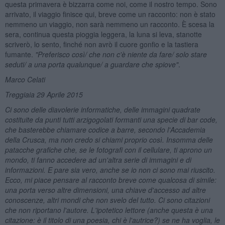
questa primavera è bizzarra come noi, come il nostro tempo. Sono
arrivato, il viaggio finisce qui, breve come un racconto: non è stato
nemmeno un viaggio, non sarà nemmeno un racconto. È scesa la
sera, continua questa pioggia leggera, la luna si leva, stanotte
scriverò, lo sento, finché non avrò il cuore gonfio e la tastiera
fumante.
"Preferisco cos
ì/ che non c'
è
niente da fare/ solo stare
seduti/ a una porta qualunque/ a guardare che spiove"
.
Marco Celati
Treggiaia 29 Aprile 2015
Ci sono delle diavolerie informatiche, delle immagini quadrate
costituite da punti tutti arzigogolati formanti una specie di bar code,
che basterebbe chiamare codice a barre, secondo l'Accademia
della Crusca, ma non credo si chiami proprio così. Insomma delle
patacche grafiche che, se le fotografi con il cellulare, ti aprono un
mondo, ti fanno accedere ad un'altra serie di immagini e di
informazioni. E pare sia vero, anche se io non ci sono mai riuscito.
Ecco, mi piace pensare al racconto breve come qualcosa di simile:
una porta verso altre dimensioni, una chiave d'accesso ad altre
conoscenze, altri mondi che non svelo del tutto. Ci sono citazioni
che non riportano l'autore. L'ipotetico lettore (anche questa è una
citazione: è il titolo di una poesia, chi è l'autrice?) se ne ha voglia, le