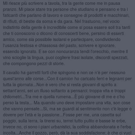
Mi riesce più scrivere a tavola, tra la gente come me in pausa
pranzo. Mi piace stare tra persone che studiano e pensano e tra i
faticanti che parlano di lavoro e consegne di prodotti e macchinari,
di rifiuti, di bestie da soma e da gara. Nel frastuono, nel vocio
indistinto della gente è incredibile come si posa essere soli tra tanti
che ti conoscono o dicono di conoscerti bene, persino di esserti
amico, come sia possibile isolarsi e partecipare, condividendo
l'usanza festosa e chiassosa del pasto, scrivere e ignorare,
essendo ignorato. E se con noncuranza tendi l'orecchio, mentre il
vino scioglie la lingua, puoi cogliere frasi isolate, discordi spezzati,
che compongono pezzi di storie.
Il cavallo ha garretti forti che spingono e non ce n'è per nessuno
quest'anno alle corse...Con il camion ho caricato ferri e legnami per
tutta la giornata...Non è vero che si resta giovani di spirito a
settant'anni, sei un illuso soltanto a pensarci: troppa vita e troppi
chilometri...Tra me e quella rumena...È più giovane di me e c'ho
perso la testa... Ma quando uno deve impostare una vita, son cose
che vanno pensate...Sì, ma se guardi al sentimento non c'è legge o
dovere per l'età e la passione...Fosse per me, una casetta sul
poggio, sulla terra, la tirerei su, terrei tutto pulito e basse le erbe,
invece no, ci sono i piani urbanistici, la collina abbandonata e l'erba
incolta...Anche il gozzo, però, dà la sua soddisfazione: è che ci vuol