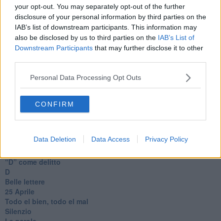
Il telefono del vento
your opt-out. You may separately opt-out of the further
Testamento & Commiato
disclosure of your personal information by third parties on the
Poeta
IAB’s list of downstream participants. This information may
​La colpa - Memorie del commissario
also be disclosed by us to third parties on the
IAB’s List of
Autunno
Downstream Participants
that may further disclose it to other
Gracias a la vida
third parties.
Somnium
Fly me to the moon
Personal Data Processing Opt Outs
Hop!
O sonho de um prisioneiro
Memòrias
CONFIRM
Sto qui
Scrivi
Bestiario
Data Deletion
Data Access
Privacy Policy
Pillole
Veglia
​“D” come delitto
D
Belle lettere
25 Aprile
Todo el bien, todo el mal
Silenzio
Le parole