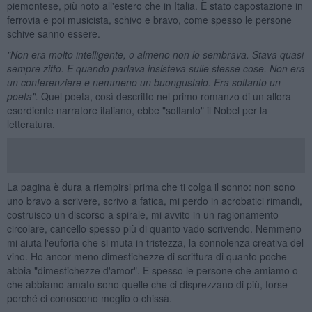
piemontese, più noto all'estero che in Italia. È stato capostazione in
ferrovia e poi musicista, schivo e bravo, come spesso le persone
schive sanno essere.
"Non era molto intelligente, o almeno non lo sembrava. Stava quasi
sempre zitto. E quando parlava insisteva sulle stesse cose. Non era
un conferenziere e nemmeno un buongustaio. Era soltanto un
poeta".
Quel poeta, così descritto nel primo romanzo di un allora
esordiente narratore italiano, ebbe "soltanto" il Nobel per la
letteratura.
La pagina è dura a riempirsi prima che ti colga il sonno: non sono
uno bravo a scrivere, scrivo a fatica, mi perdo in acrobatici rimandi,
costruisco un discorso a spirale, mi avvito in un ragionamento
circolare, cancello spesso più di quanto vado scrivendo. Nemmeno
mi aiuta l'euforia che si muta in tristezza, la sonnolenza creativa del
vino. Ho ancor meno dimestichezze di scrittura di quanto poche
abbia "dimestichezze d'amor". E spesso le persone che amiamo o
che abbiamo amato sono quelle che ci disprezzano di più, forse
perché ci conoscono meglio o chissà.