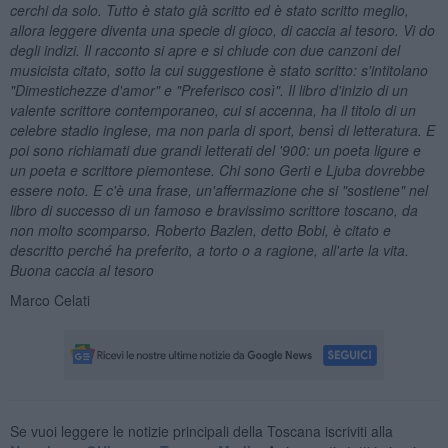
cerchi da solo. Tutto è stato già scritto ed è stato scritto meglio,
allora leggere diventa una specie di gioco, di caccia al tesoro. Vi do
degli indizi. Il racconto si apre e si chiude con due canzoni del
musicista citato, sotto la cui suggestione è stato scritto: s'intitolano
"Dimestichezze d'amor" e "Preferisco così". Il libro d'inizio di un
valente scrittore contemporaneo, cui si accenna, ha il titolo di un
celebre stadio inglese, ma non parla di sport, bensì di letteratura. E
poi sono richiamati due grandi letterati del '900: un poeta ligure e
un poeta e scrittore piemontese. Chi sono Gerti e Ljuba dovrebbe
essere noto. E c'è una frase, un'affermazione che si "sostiene" nel
libro di successo di un famoso e bravissimo scrittore toscano, da
non molto scomparso. Roberto Bazlen, detto Bobi, è citato e
descritto perché ha preferito, a torto o a ragione, all'arte la vita.
Buona caccia al tesoro
Marco Celati
Se vuoi leggere le notizie principali della Toscana iscriviti alla