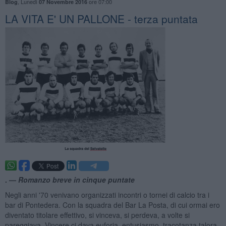
,
Lunedì
ore 07:00
Blog
07 Novembre 2016
LA VITA E' UN PALLONE - terza puntata
. —
Romanzo breve in cinque puntate
Negli anni '70 venivano organizzati incontri o tornei di calcio tra i
bar di Pontedera. Con la squadra del Bar La Posta, di cui ormai ero
diventato titolare effettivo, si vinceva, si perdeva, a volte si
pareggiava. Vincere ci dava euforia, entusiasmo, tracotanza talora.