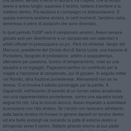
avevo e avevo lunghi, superavo il terzino, battevo il portiere e la
mettevo dentro. Poi esultavo e i compagni mi abbracciavano. E
questa memoria sostiene ancora, in certi momenti, l'anziano calvo,
lamentoso e pieno di acciacchi che sono diventato.
In quel periodo l'UISP varò il campionato amatori. Avevo sempre
giocato solo per divertimento e un campionato con calendari e
arbitri ufficiali mi preoccupava un po'. Però mi cimentai. Sergio del
Marrucci, presidente del Circolo Arci di Santa Lucia, una frazione di
Pontedera, tipografo di professione, arbitro a scappatempo,
allenatore per passione, fumino di temperamento, mise su una
squadra e mi ingaggiò. Pagavamo perfino un contributo per le
maglie e l'iscrizione al campionato, pur di giocare. In seguito militai
nel Romito, altra frazione pontederese. Allenamenti non se ne
faceva. Ci si trovava il sabato pomeriggio per la partita. A
Capannoli, nell'incontro di esordio di un torneo estivo amatoriale
con una rappresentativa pontederese, contro una squadra locale,
segnai tre reti. Una la ricordo ancora. Avevo imparato a scambiare
la posizione con l'ala sinistra. Se i terzini non facevano altrettanto,
sulla fascia sinistra mi trovavo in genere davanti un terzino destro
ed era facile andargli via toccando la palla di esterno destro e
stringendo verso il centro. Saltarlo girando intorno al suo piede