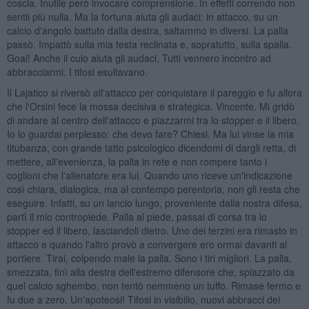
coscia. Inutile però invocare comprensione. In effetti correndo non
sentii più nulla. Ma la fortuna aiuta gli audaci: in attacco, su un
calcio d'angolo battuto dalla destra, saltammo in diversi. La palla
passò. Impattò sulla mia testa reclinata e, sopratutto, sulla spalla.
Goal! Anche il culo aiuta gli audaci. Tutti vennero incontro ad
abbracciarmi. I tifosi esultavano.
Il Lajatico si riversò all'attacco per conquistare il pareggio e fu allora
che l'Orsini fece la mossa decisiva e strategica. Vincente. Mi gridò
di andare al centro dell'attacco e piazzarmi tra lo stopper e il libero.
Io lo guardai perplesso: che devo fare? Chiesi. Ma lui vinse la mia
titubanza, con grande tatto psicologico dicendomi di dargli retta, di
mettere, all'evenienza, la palla in rete e non rompere tanto i
coglioni che l'allenatore era lui. Quando uno riceve un'indicazione
così chiara, dialogica, ma al contempo perentoria, non gli resta che
eseguire. Infatti, su un lancio lungo, proveniente dalla nostra difesa,
partì il mio contropiede. Palla al piede, passai di corsa tra lo
stopper ed il libero, lasciandoli dietro. Uno dei terzini era rimasto in
attacco e quando l'altro provò a convergere ero ormai davanti al
portiere. Tirai, colpendo male la palla. Sono i tiri migliori. La palla,
smezzata, finì alla destra dell'estremo difensore che, spiazzato da
quel calcio sghembo, non tentò nemmeno un tuffo. Rimase fermo e
fu due a zero. Un'apoteosi! Tifosi in visibilio, nuovi abbracci dei