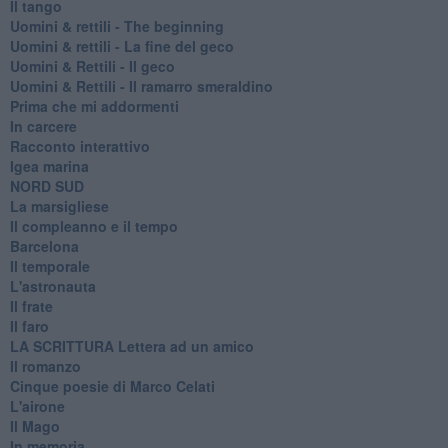
Il tango
​Uomini & rettili - The beginning
​Uomini & rettili - La fine del geco
Uomini & Rettili - Il geco
Uomini & Rettili - Il ramarro smeraldino
Prima che mi addormenti
In carcere
Racconto interattivo
Igea marina
​NORD SUD
La marsigliese
Il compleanno e il tempo
Barcelona
Il temporale
L'astronauta
Il frate
Il faro
​LA SCRITTURA Lettera ad un amico
Il romanzo
Cinque poesie di Marco Celati
L'airone
Il Mago
In memoria