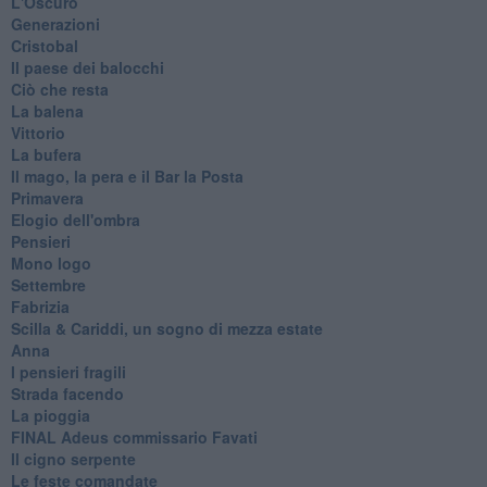
L'Oscuro
Generazioni
Cristobal
Il paese dei balocchi
Ciò che resta
La balena
Vittorio
La bufera
Il mago, la pera e il Bar la Posta
Primavera
Elogio dell'ombra
Pensieri
Mono logo
Settembre
Fabrizia
​Scilla & Cariddi, un sogno di mezza estate
Anna
I pensieri fragili
Strada facendo
La pioggia
FINAL Adeus commissario Favati
Il cigno serpente
Le feste comandate