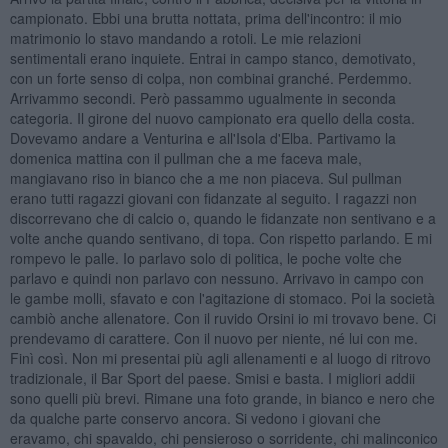
campionato. Ebbi una brutta nottata, prima dell'incontro: il mio
matrimonio lo stavo mandando a rotoli. Le mie relazioni
sentimentali erano inquiete. Entrai in campo stanco, demotivato,
con un forte senso di colpa, non combinai granché. Perdemmo.
Arrivammo secondi. Però passammo ugualmente in seconda
categoria. Il girone del nuovo campionato era quello della costa.
Dovevamo andare a Venturina e all'Isola d'Elba. Partivamo la
domenica mattina con il pullman che a me faceva male,
mangiavano riso in bianco che a me non piaceva. Sul pullman
erano tutti ragazzi giovani con fidanzate al seguito. I ragazzi non
discorrevano che di calcio o, quando le fidanzate non sentivano e a
volte anche quando sentivano, di topa. Con rispetto parlando. E mi
rompevo le palle. Io parlavo solo di politica, le poche volte che
parlavo e quindi non parlavo con nessuno. Arrivavo in campo con
le gambe molli, sfavato e con l'agitazione di stomaco. Poi la società
cambiò anche allenatore. Con il ruvido Orsini io mi trovavo bene. Ci
prendevamo di carattere. Con il nuovo per niente, né lui con me.
Finì così. Non mi presentai più agli allenamenti e al luogo di ritrovo
tradizionale, il Bar Sport del paese. Smisi e basta. I migliori addii
sono quelli più brevi. Rimane una foto grande, in bianco e nero che
da qualche parte conservo ancora. Si vedono i giovani che
eravamo, chi spavaldo, chi pensieroso o sorridente, chi malinconico