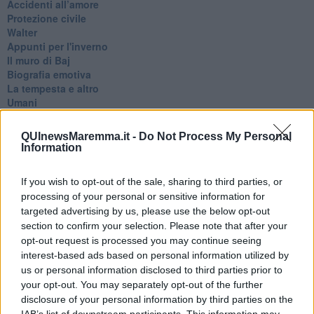
Accidenti all’amore
Protezione civile
Walter
Appunti per l'inverno
Il muro di Baj
Biografia emotiva
La tempesta e altro
Umani
I bolidi
Parole
QUInewsMaremma.it -
Do Not Process My Personal
Amarezza
Information
Colpa & merito
Vento
If you wish to opt-out of the sale, sharing to third parties, or
​LA PANCHINA ROSSA Requiem per il Commissario
processing of your personal or sensitive information for
Ospedali del cuore
targeted advertising by us, please use the below opt-out
Coraçào
section to confirm your selection. Please note that after your
Charlie
opt-out request is processed you may continue seeing
Il telefono del vento
interest-based ads based on personal information utilized by
Testamento & Commiato
Poeta
us or personal information disclosed to third parties prior to
​La colpa - Memorie del commissario
your opt-out. You may separately opt-out of the further
Autunno
disclosure of your personal information by third parties on the
Gracias a la vida
IAB’s list of downstream participants. This information may