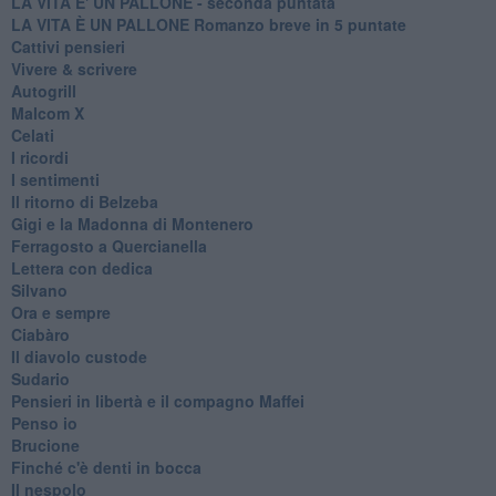
LA VITA E' UN PALLONE - seconda puntata
LA VITA È UN PALLONE Romanzo breve in 5 puntate
Cattivi pensieri
Vivere & scrivere
Autogrill
Malcom X
Celati
I ricordi
I sentimenti
Il ritorno di Belzeba
Gigi e la Madonna di Montenero
Ferragosto a Quercianella
Lettera con dedica
Silvano
Ora e sempre
Ciabàro
Il diavolo custode
Sudario
Pensieri in libertà e il compagno Maffei
Penso io
Brucione
Finché c'è denti in bocca
Il nespolo