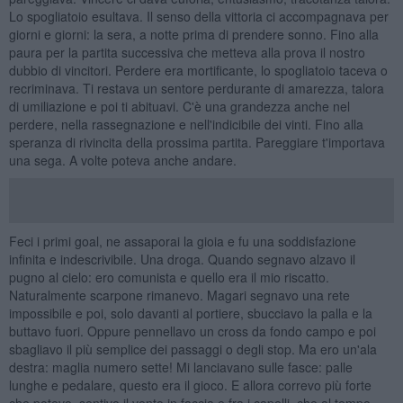
Lo spogliatoio esultava. Il senso della vittoria ci accompagnava per
giorni e giorni: la sera, a notte prima di prendere sonno. Fino alla
paura per la partita successiva che metteva alla prova il nostro
dubbio di vincitori. Perdere era mortificante, lo spogliatoio taceva o
recriminava. Ti restava un sentore perdurante di amarezza, talora
di umiliazione e poi ti abituavi. C'è una grandezza anche nel
perdere, nella rassegnazione e nell'indicibile dei vinti. Fino alla
speranza di rivincita della prossima partita. Pareggiare t'importava
una sega. A volte poteva anche andare.
Feci i primi goal, ne assaporai la gioia e fu una soddisfazione
infinita e indescrivibile. Una droga. Quando segnavo alzavo il
pugno al cielo: ero comunista e quello era il mio riscatto.
Naturalmente scarpone rimanevo. Magari segnavo una rete
impossibile e poi, solo davanti al portiere, sbucciavo la palla e la
buttavo fuori. Oppure pennellavo un cross da fondo campo e poi
sbagliavo il più semplice dei passaggi o degli stop. Ma ero un'ala
destra: maglia numero sette! Mi lanciavano sulle fasce: palle
lunghe e pedalare, questo era il gioco. E allora correvo più forte
che potevo, sentivo il vento in faccia e fra i capelli, che al tempo