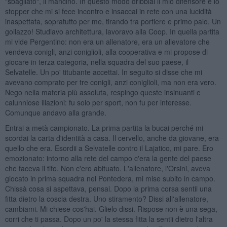
"sbagliato", il mancino. In questo modo dribblai il mio difensore e lo
stopper che mi si fece incontro e insaccai in rete con una lucidità
inaspettata, sopratutto per me, tirando tra portiere e primo palo. Un
gollazzo! Studiavo architettura, lavoravo alla Coop. In quella partita
mi vide Pergentino: non era un allenatore, era un allevatore che
vendeva conigli, anzi coniglioli, alla cooperativa e mi propose di
giocare in terza categoria, nella squadra del suo paese, il
Selvatelle. Un po' titubante accettai. In seguito si disse che mi
avevano comprato per tre conigli, anzi coniglioli, ma non era vero.
Nego nella materia più assoluta, respingo queste insinuanti e
calunniose illazioni: fu solo per sport, non fu per interesse.
Comunque andavo alla grande.
Entrai a metà campionato. La prima partita la bucai perché mi
scordai la carta d'identità a casa. Il cervello, anche da giovane, era
quello che era. Esordii a Selvatelle contro il Lajatico, mi pare. Ero
emozionato: intorno alla rete del campo c'era la gente del paese
che faceva il tifo. Non c'ero abituato. L'allenatore, l'Orsini, aveva
giocato in prima squadra nel Pontedera, mi mise subito in campo.
Chissà cosa si aspettava, pensai. Dopo la prima corsa sentii una
fitta dietro la coscia destra. Uno stiramento? Dissi all'allenatore,
cambiami. Mi chiese cos'hai. Glielo dissi. Rispose non è una sega,
corri che ti passa. Dopo un po' la stessa fitta la sentii dietro l'altra