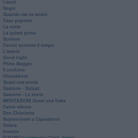
I morti
Sogni
Quando me ne andrò
Case popolari
La notte
La quiete prima
Scrivere
Faccio scorrere il tempo
L'amore
Good night
Primo Maggio
Il conforto
Chissàdove
Quasi una storia
Gastone - Quisaz
Gastone - Le storie
MEDITAZIONI Quasi una fiaba
Canto minore
Don Chisciotte
Sopravvivere a Capodanno
Ombre
Inverno
FUTURO Il carteggio Celati, Fimini