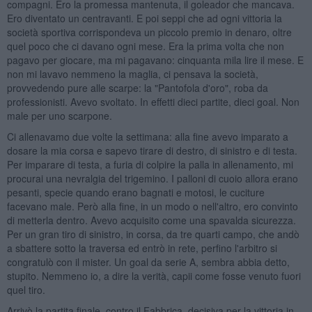
compagni. Ero la promessa mantenuta, il goleador che mancava.
Ero diventato un centravanti. E poi seppi che ad ogni vittoria la
società sportiva corrispondeva un piccolo premio in denaro, oltre
quel poco che ci davano ogni mese. Era la prima volta che non
pagavo per giocare, ma mi pagavano: cinquanta mila lire il mese. E
non mi lavavo nemmeno la maglia, ci pensava la società,
provvedendo pure alle scarpe: la "Pantofola d'oro", roba da
professionisti. Avevo svoltato. In effetti dieci partite, dieci goal. Non
male per uno scarpone.
Ci allenavamo due volte la settimana: alla fine avevo imparato a
dosare la mia corsa e sapevo tirare di destro, di sinistro e di testa.
Per imparare di testa, a furia di colpire la palla in allenamento, mi
procurai una nevralgia del trigemino. I palloni di cuoio allora erano
pesanti, specie quando erano bagnati e motosi, le cuciture
facevano male. Però alla fine, in un modo o nell'altro, ero convinto
di metterla dentro. Avevo acquisito come una spavalda sicurezza.
Per un gran tiro di sinistro, in corsa, da tre quarti campo, che andò
a sbattere sotto la traversa ed entrò in rete, perfino l'arbitro si
congratulò con il mister. Un goal da serie A, sembra abbia detto,
stupito. Nemmeno io, a dire la verità, capii come fosse venuto fuori
quel tiro.
Arrivò la partita finale, contro il Fabbrica, decisiva per la vittoria in