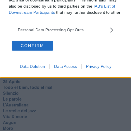
Somnium
also be disclosed by us to third parties on the
IAB’s List of
Fly me to the moon
Downstream Participants
that may further disclose it to other
Hop!
third parties.
O sonho de um prisioneiro
Memòrias
Personal Data Processing Opt Outs
Sto qui
Scrivi
CONFIRM
Bestiario
Pillole
Veglia
​“D” come delitto
Data Deletion
Data Access
Privacy Policy
D
Belle lettere
25 Aprile
Todo el bien, todo el mal
Silenzio
Le parole
​L’Australiana
Le stelle del jazz
Vita & morte
Auguri
Moro