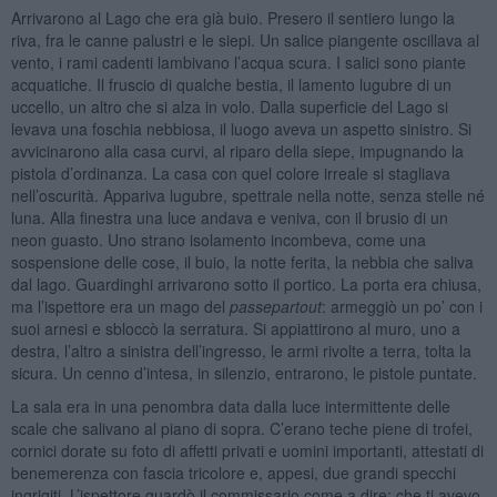
Arrivarono al Lago che era già buio. Presero il sentiero lungo la
riva, fra le canne palustri e le siepi. Un salice piangente oscillava al
vento, i rami cadenti lambivano l’acqua scura. I salici sono piante
acquatiche. Il fruscio di qualche bestia, il lamento lugubre di un
uccello, un altro che si alza in volo. Dalla superficie del Lago si
levava una foschia nebbiosa, il luogo aveva un aspetto sinistro. Si
avvicinarono alla casa curvi, al riparo della siepe, impugnando la
pistola d’ordinanza. La casa con quel colore irreale si stagliava
nell’oscurità. Appariva lugubre, spettrale nella notte, senza stelle né
luna. Alla finestra una luce andava e veniva, con il brusio di un
neon guasto. Uno strano isolamento incombeva, come una
sospensione delle cose, il buio, la notte ferita, la nebbia che saliva
dal lago. Guardinghi arrivarono sotto il portico. La porta era chiusa,
ma l’ispettore era un mago del
passepartout
: armeggiò un po’ con i
suoi arnesi e sbloccò la serratura. Si appiattirono al muro, uno a
destra, l’altro a sinistra dell’ingresso, le armi rivolte a terra, tolta la
sicura. Un cenno d’intesa, in silenzio, entrarono, le pistole puntate.
La sala era in una penombra data dalla luce intermittente delle
scale che salivano al piano di sopra. C’erano teche piene di trofei,
cornici dorate su foto di affetti privati e uomini importanti, attestati di
benemerenza con fascia tricolore e, appesi, due grandi specchi
ingrigiti. L’ispettore guardò il commissario come a dire: che ti avevo