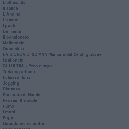
L'ultima età
Il salice
L'Annina
L'amore
I poeti
De mente
Il pensionato
Malinconie
Quaresima
LA BIONDA DI SOIANA Memorie del Celati giovane
I palloncini
GLI ULTIMI - Ecco cinque
Trekking urbano
Eclissi di luna
Jogging
Distanza
Racconto di Natale
Pensieri & nuvole
Fumo
I morti
Sogni
Quando me ne andrò
Case popolari