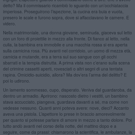
detto? Ma il commissario ricambiò lo sguardo con un’occhiataccia
imperiosa. Proseguirono l’ispezione, la cucina era buia e vuota,
presero le scale e furono sopra, dove si affacciavano le camere. E
videro.
Nella matrimoniale, una donna giovane, seminuda, giaceva sul letto
con un foro di proiettile in mezzo alla fronte. Di fianco al letto, nella
culla, la bambina era immobile e una macchia rossa si era aperta
sulla camicina rosa. Più avanti nel corridoio, un uomo di mezza età,
camicia e mutande, era a terra sul suo sangue con gli occhi
sbarrati e la tempia distrutta. A prima vista non c’erano sulla scena
del crimine cassetti aperti, rovesciati o altri segni di una tentata
rapina. Omicidio-suicidio, allora? Ma dov’era l’arma del delitto? E
poi lo udirono.
Un lamento sommesso, cupo, disperato. Veniva dal guardaroba, da
dentro un armadio. Aprirono: nascosto dietro i vestiti, un bambino
stava accucciato, piangeva, guardava davanti a sé, ma come non
vedesse nessuno. Quanti anni poteva avere: nove, dieci? Accanto
aveva una pistola. L’ispettore lo prese in braccio amorevolmente
per quanto si potesse parlare di amore in mezzo a tanto dolore. Poi
tutto andò avanti nel corso della notte, del mattino dopo e a
seguire, come da prassi: chiamarono la scientifica, le ambulanze, la