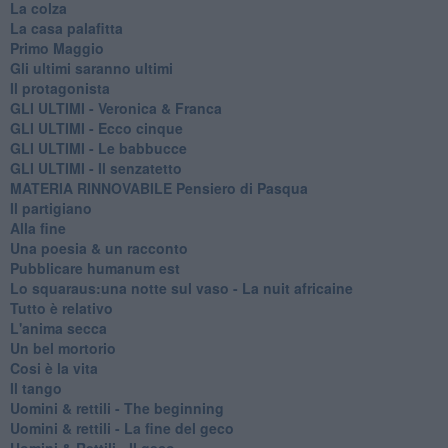
La colza
La casa palafitta
Primo Maggio
Gli ultimi saranno ultimi
Il protagonista
GLI ULTIMI - Veronica & Franca
GLI ULTIMI - Ecco cinque
GLI ULTIMI - Le babbucce
GLI ULTIMI - Il senzatetto
MATERIA RINNOVABILE Pensiero di Pasqua
Il partigiano
Alla fine
Una poesia & un racconto
Pubblicare humanum est
Lo squaraus:una notte sul vaso - La nuit africaine
Tutto è relativo
L'anima secca
Un bel mortorio
Cosi è la vita
Il tango
​Uomini & rettili - The beginning
​Uomini & rettili - La fine del geco
Uomini & Rettili - Il geco