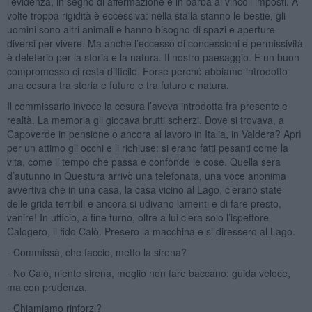
l’evidenza, in segno di affermazione e in barba ai vincoli imposti. A
volte troppa rigidità è eccessiva: nella stalla stanno le bestie, gli
uomini sono altri animali e hanno bisogno di spazi e aperture
diversi per vivere. Ma anche l’eccesso di concessioni e permissività
è deleterio per la storia e la natura. Il nostro paesaggio. E un buon
compromesso ci resta difficile. Forse perché abbiamo introdotto
una cesura tra storia e futuro e tra futuro e natura.
Il commissario invece la cesura l’aveva introdotta fra presente e
realtà. La memoria gli giocava brutti scherzi. Dove si trovava, a
Capoverde in pensione o ancora al lavoro in Italia, in Valdera? Aprì
per un attimo gli occhi e li richiuse: si erano fatti pesanti come la
vita, come il tempo che passa e confonde le cose. Quella sera
d’autunno in Questura arrivò una telefonata, una voce anonima
avvertiva che in una casa, la casa vicino al Lago, c’erano state
delle grida terribili e ancora si udivano lamenti e di fare presto,
venire! In ufficio, a fine turno, oltre a lui c’era solo l’ispettore
Calogero, il fido Calò. Presero la macchina e si diressero al Lago.
⁃ Commissà, che faccio, metto la sirena?
⁃ No Calò, niente sirena, meglio non fare baccano: guida veloce,
ma con prudenza.
⁃ Chiamiamo rinforzi?