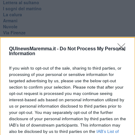
Lettera al sultano
I sogni del mattino
La calura
Armani
Nuvole
Via Firenze
Album
Tristezza
QUInewsMaremma.it -
Do Not Process My Personal
I libri
Information
La scadenza
Passo a due
If you wish to opt-out of the sale, sharing to third parties, or
Vivere
Prima di andare via
processing of your personal or sensitive information for
Triage
targeted advertising by us, please use the below opt-out
Persona
section to confirm your selection. Please note that after your
Relitti
opt-out request is processed you may continue seeing
Lucio
interest-based ads based on personal information utilized by
PRIMO
us or personal information disclosed to third parties prior to
Sogni & incubi
your opt-out. You may separately opt-out of the further
Accidenti all’amore
disclosure of your personal information by third parties on the
Protezione civile
IAB’s list of downstream participants. This information may
Walter
also be disclosed by us to third parties on the
IAB’s List of
Appunti per l'inverno