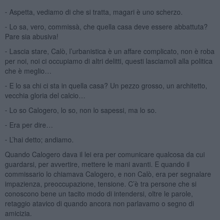
⁃ Aspetta, vediamo di che si tratta, magari è uno scherzo.
⁃ Lo sa, vero, commissà, che quella casa deve essere abbattuta?
Pare sia abusiva!
⁃ Lascia stare, Calò, l’urbanistica è un affare complicato, non è roba
per noi, noi ci occupiamo di altri delitti, questi lasciamoli alla politica
che è meglio…
⁃ E lo sa chi ci sta in quella casa? Un pezzo grosso, un architetto,
vecchia gloria del calcio…
⁃ Lo so Calogero, lo so, non lo sapessi, ma lo so.
⁃ Era per dire…
⁃ L’hai detto; andiamo.
Quando Calogero dava il lei era per comunicare qualcosa da cui
guardarsi, per avvertire, mettere le mani avanti. E quando il
commissario lo chiamava Calogero, e non Calò, era per segnalare
impazienza, preoccupazione, tensione. C’è tra persone che si
conoscono bene un tacito modo di intendersi, oltre le parole,
retaggio atavico di quando ancora non parlavamo o segno di
amicizia.