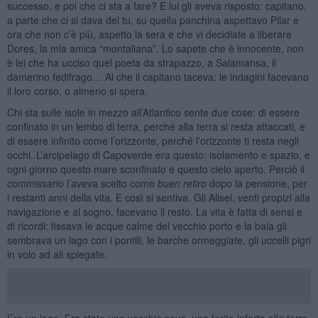
successo, e poi che ci sta a fare? E lui gli aveva risposto: capitano,
a parte che ci si dava del tu, su quella panchina aspettavo Pilar e
ora che non c’è più, aspetto la sera e che vi decidiate a liberare
Dores, la mia amica “montaliana”. Lo sapete che è innocente, non
è lei che ha ucciso quel poeta da strapazzo, a Salamansa, il
damerino fedifrago… Al che il capitano taceva: le indagini facevano
il loro corso, o almeno si spera.
Chi sta sulle isole in mezzo all’Atlantico sente due cose: di essere
confinato in un lembo di terra, perché alla terra si resta attaccati, e
di essere infinito come l’orizzonte, perché l’orizzonte ti resta negli
occhi. L’arcipelago di Capoverde era questo: isolamento e spazio, e
ogni giorno questo mare sconfinato e questo cielo aperto. Perciò il
commissario l’aveva scelto come
buen retiro
dopo la pensione, per
i restanti anni della vita. E così si sentiva. Gli Alisei, venti propizi alla
navigazione e al sogno, facevano il resto. La vita è fatta di sensi e
di ricordi: fissava le acque calme del vecchio porto e la baia gli
sembrava un lago con i pontili, le barche ormeggiate, gli uccelli pigri
in volo ad ali spiegate.
Era un lago. Era stata una vecchia cava, una ferita inferta alla terra,