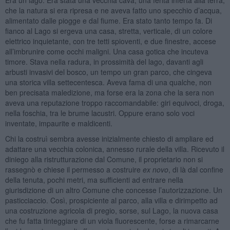
che la natura si era ripresa e ne aveva fatto uno specchio d’acqua,
alimentato dalle piogge e dal fiume. Era stato tanto tempo fa. Di
fianco al Lago si ergeva una casa, stretta, verticale, di un colore
elettrico inquietante, con tre tetti spioventi, e due finestre, accese
all’imbrunire come occhi maligni. Una casa gotica che incuteva
timore. Stava nella radura, in prossimità del lago, davanti agli
arbusti invasivi del bosco, un tempo un gran parco, che cingeva
una storica villa settecentesca. Aveva fama di una qualche, non
ben precisata maledizione, ma forse era la zona che la sera non
aveva una reputazione troppo raccomandabile: giri equivoci, droga,
nella foschia, tra le brume lacustri. Oppure erano solo voci
inventate, impaurite e maldicenti.
Chi la costruì sembra avesse inizialmente chiesto di ampliare ed
adattare una vecchia colonica, annesso rurale della villa. Ricevuto il
diniego alla ristrutturazione dal Comune, il proprietario non si
rassegnò e chiese il permesso a costruire
ex novo
, di là dal confine
della tenuta, pochi metri, ma sufficienti ad entrare nella
giurisdizione di un altro Comune che concesse l’autorizzazione. Un
pasticciaccio. Così, prospiciente al parco, alla villa e dirimpetto ad
una costruzione agricola di pregio, sorse, sul Lago, la nuova casa
che fu fatta tinteggiare di un viola fluorescente, forse a rimarcarne