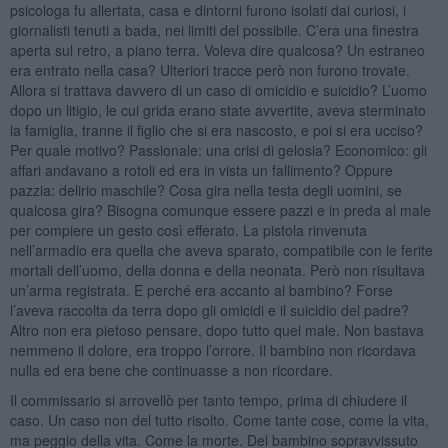
psicologa fu allertata, casa e dintorni furono isolati dai curiosi, i
giornalisti tenuti a bada, nei limiti del possibile. C’era una finestra
aperta sul retro, a piano terra. Voleva dire qualcosa? Un estraneo
era entrato nella casa? Ulteriori tracce però non furono trovate.
Allora si trattava davvero di un caso di omicidio e suicidio? L’uomo
dopo un litigio, le cui grida erano state avvertite, aveva sterminato
la famiglia, tranne il figlio che si era nascosto, e poi si era ucciso?
Per quale motivo? Passionale: una crisi di gelosia? Economico: gli
affari andavano a rotoli ed era in vista un fallimento? Oppure
pazzia: delirio maschile? Cosa gira nella testa degli uomini, se
qualcosa gira? Bisogna comunque essere pazzi e in preda al male
per compiere un gesto così efferato. La pistola rinvenuta
nell’armadio era quella che aveva sparato, compatibile con le ferite
mortali dell’uomo, della donna e della neonata. Però non risultava
un’arma registrata. E perché era accanto al bambino? Forse
l’aveva raccolta da terra dopo gli omicidi e il suicidio del padre?
Altro non era pietoso pensare, dopo tutto quel male. Non bastava
nemmeno il dolore, era troppo l’orrore. Il bambino non ricordava
nulla ed era bene che continuasse a non ricordare.
Il commissario si arrovellò per tanto tempo, prima di chiudere il
caso. Un caso non del tutto risolto. Come tante cose, come la vita,
ma peggio della vita. Come la morte. Del bambino sopravvissuto