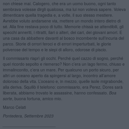
non chiese mai. Calogero, che era un uomo buono, ogni tanto
sembrava volesse dirgli qualcosa, ma lui non voleva sapere. Voleva
dimenticare quella tragedia e, a volte, il suo stesso mestiere.
Avrebbe voluto andarsene via, mettere un mondo intero dietro di
sé. Alla fine restava poco di tutto. Memorie chissà se attendibili, gli
specchi anneriti, i ritratti, ilari o alteri, dei cari, dei giovani amori. E
una casa da abbattere davanti al bosco incombente sull’incuria del
parco. Storie di orrori feroci e di errori imperturbati, le glorie
polverose del tempo e le siepi di alloro, odorose di piscio.
Il commissario riaprì gli occhi. Perché quel cazzo di sogno, perché
quel ricordo sepolto e riemerso? Non c’era un lago fermo, chiuso e
immalinconito, c’era un mare. Per qualcuno un porto sicuro, per
altri un oceano aperto da spingersi al largo, incontro all’amore
doloroso della vita. L’oceano e, in mezzo, quelle isole migrabonde,
alla deriva. Squillò il telefono: commissario, era Perez, Dores sarà
liberata, abbiamo trovato le assassine, hanno confessato.
Boa
sorte
, buona fortuna, amico mio.
Marco Celati
Pontedera, Settembre 2023
_______________________