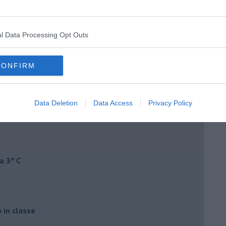
l Data Processing Opt Outs
CONFIRM
Data Deletion
Data Access
Privacy Policy
a 3ª C
o in classe