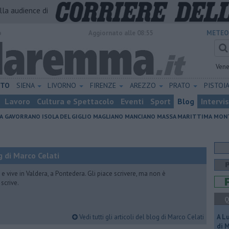
alla audience di
o
Aggiornato alle 08:55
METEO
Vene
ETO
SIENA
LIVORNO
FIRENZE
AREZZO
PRATO
PISTOI
Lavoro
Cultura e Spettacolo
Eventi
Sport
Blog
Intervi
A
GAVORRANO
ISOLA DEL GIGLIO
MAGLIANO
MANCIANO
MASSA MARITTIMA
MONT
 di Marco Celati
vive in Valdera, a Pontedera. Gli piace scrivere, ma non è
scrive.
Q
Vedi tutti gli articoli del blog di Marco Celati
A L
di 