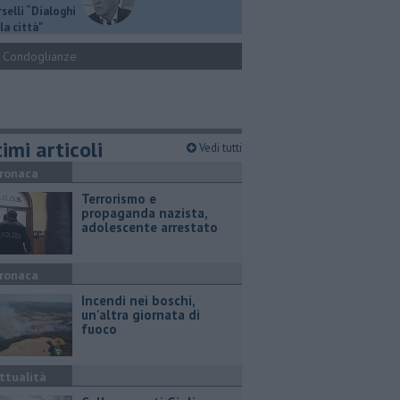
selli “Dialoghi
la città"
Condoglianze
imi articoli
Vedi tutti
ronaca
Terrorismo e
propaganda nazista,
adolescente arrestato
ronaca
Incendi nei boschi,
un'altra giornata di
fuoco
ttualità