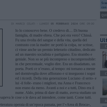
Scar
con 
QUI
DI MARCO CELATI - LUNEDÌ
05 FEBBRAIO 2024
ORE 09:00
Io lo conoscevo bene. O credevo di… Di buona
famiglia, di madre ebrea. Che poi era vero? Chissà.
Ult
Fu una rivolta del sangue e della vita, quella del
contrasto con la madre: ne portò la colpa, ne scrisse,
C
ci vinse anche un premio letterario cittadino, dedicato
ad un maestro socialista e partigiano. Era strambo e
geniale. Non so se più incompreso o incomprensibile:
in che percentuale, voglio dire. Era un disadattato, un
poeta. Poeti ce n’erano, al tempo: mi tornano a mente
nel dormiveglia dove affiorano e si inseguono i sogni
C
ed i ricordi. Della mia generazione Luciano -il serio- e
lui -il folle- erano i migliori, ma Anna e Francesco
non erano da meno. Avanti a noi e a tutti, Dino era il
nume. Aldo, prima di dare di matto, aveva studiato un
 sapeva le cose o le dava ad intendere, come tanti. Come tutti.
A
tteratura operaia di un’epoca passata, per l’«Area di Broca»,