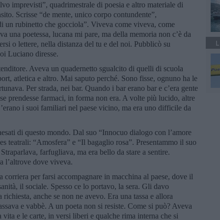
lvo imprevisti”, quadrimestrale di poesia e altro materiale di
ensito. Scrisse “de mente, unico corpo contundente”,
, di un rubinetto che gocciola”. Viveva come viveva, come
a una poetessa, lucana mi pare, ma della memoria non c’è da
L
rsi o lettere, nella distanza del tu e del noi. Pubblicò su
 poi Luciano diresse.
tenditore. Aveva un quadernetto sgualcito di quelli di scuola
port, atletica e altro. Mai saputo perché. Sono fisse, ognuno ha le
rtunava. Per strada, nei bar. Quando i bar erano bar e c’era gente
se prendesse farmaci, in forma non era. A volte più lucido, altre
ano i suoi familiari nel paese vicino, ma era uno difficile da
paesati di questo mondo. Dal suo “Innocuo dialogo con l’amore
es teatrali: “Amosfera” e “Il bagaglio rosa”. Presentammo il suo
 Straparlava, farfugliava, ma era bello da stare a sentire.
a l’altrove dove viveva.
la corriera per farsi accompagnare in macchina al paese, dove il
ità, il sociale. Spesso ce lo portavo, la sera. Gli davo
 richiesta, anche se non ne avevo. Era una tassa e allora
assava e vabbè. A un poeta non si resiste. Come si può? Aveva
ita e le carte, in versi liberi e qualche rima interna che si