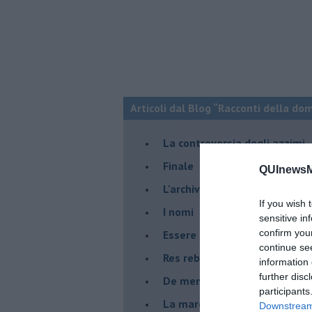
Articoli dal Blog “Racconti della do
La controversia degli azzimi
Finale
QUInewsM
L'archivio
If you wish 
I nomi
sensitive in
confirm you
Essere
continue se
Res rebus
information 
further disc
De mente
participants
La marcia
Downstream 