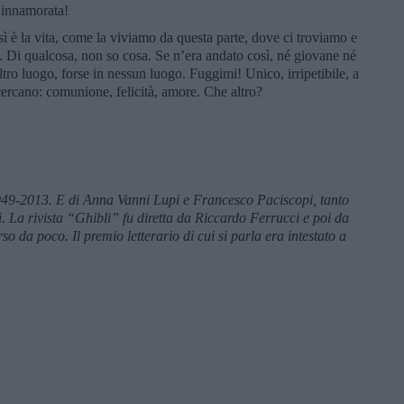
a innamorata!
sì è la vita, come la viviamo da questa parte, dove ci troviamo e
. Di qualcosa, non so cosa. Se n’era andato così, né giovane né
ro luogo, forse in nessun luogo. Fuggimi! Unico, irripetibile, a
 cercano: comunione, felicità, amore. Che altro?
949-2013. E di Anna Vanni Lupi e Francesco Paciscopi, tanto
. La rivista “Ghibli” fu diretta da Riccardo Ferrucci e poi da
o da poco. Il premio letterario di cui si parla era intestato a