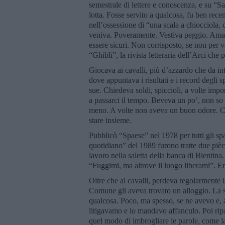
semestrale di lettere e conoscenza, e su “Sa
lotta. Fosse servito a qualcosa, fu ben rec
nell’ossessione di “una scala a chiocciola
veniva. Poveramente. Vestiva peggio. Amav
essere sicuri. Non corrisposto, se non per ve
“Ghibli”, la rivista letteraria dell’Arci che
Giocava ai cavalli, più d’azzardo che da in
dove appuntava i risultati e i record degli s
sue. Chiedeva soldi, spiccioli, a volte impo
a passarci il tempo. Beveva un po’, non so 
meno. A volte non aveva un buon odore. C’er
stare insieme.
Pubblicò “Spaese” nel 1978 per tutti gli s
quotidiano” del 1989 furono tratte due pièc
lavoro nella saletta della banca di Bientina.
“Fuggimi, ma altrove il luogo liberami”. Er
Oltre che ai cavalli, perdeva regolarmente 
Comune gli aveva trovato un alloggio. La san
qualcosa. Poco, ma spesso, se ne avevo e, a
litigavamo e lo mandavo affanculo. Poi rip
quel modo di imbrogliare le parole, come la v