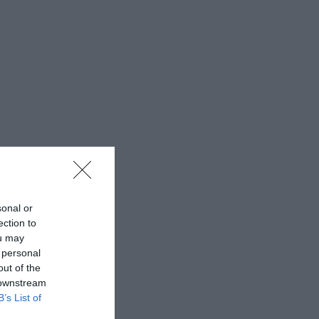
sonal or
ection to
ou may
 personal
out of the
 downstream
B’s List of