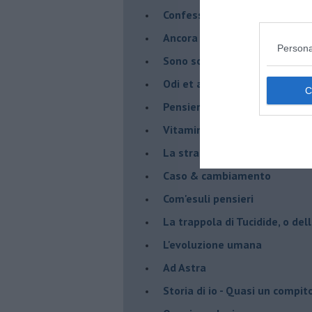
Confessioni del pappagallo
Ancora pensieri & disordine
Persona
Sono solo parole
Odi et amo
Pensieri in disordine sparso
Vitamina D
La strada
Caso & cambiamento
Com'esuli pensieri
La trappola di Tucidide, o dell
L'evoluzione umana
Ad Astra
Storia di io - Quasi un compit