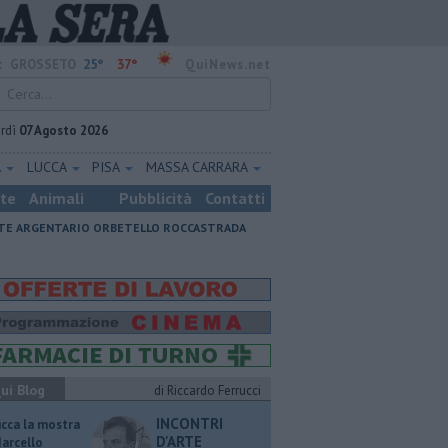
25°
37°
:
GROSSETO
QuiNews.net
rdì
07 Agosto 2026
A
LUCCA
PISA
MASSA CARRARA
ste
Animali
Pubblicità
Contatti
E ARGENTARIO
ORBETELLO
ROCCASTRADA
ui Blog
di Riccardo Ferrucci
INCONTRI
ucca la mostra
D'ARTE
Marcello