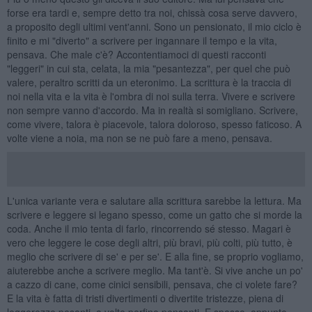
forse era tardi e, sempre detto tra noi, chissà cosa serve davvero,
a proposito degli ultimi vent'anni. Sono un pensionato, il mio ciclo è
finito e mi "diverto" a scrivere per ingannare il tempo e la vita,
pensava. Che male c'è? Accontentiamoci di questi racconti
"leggeri" in cui sta, celata, la mia "pesantezza", per quel che può
valere, peraltro scritti da un eteronimo. La scrittura è la traccia di
noi nella vita e la vita è l'ombra di noi sulla terra. Vivere e scrivere
non sempre vanno d'accordo. Ma in realtà si somigliano. Scrivere,
come vivere, talora è piacevole, talora doloroso, spesso faticoso. A
volte viene a noia, ma non se ne può fare a meno, pensava.
L'unica variante vera e salutare alla scrittura sarebbe la lettura. Ma
scrivere e leggere si legano spesso, come un gatto che si morde la
coda. Anche il mio tenta di farlo, rincorrendo sé stesso. Magari è
vero che leggere le cose degli altri, più bravi, più colti, più tutto, è
meglio che scrivere di se' e per se'. E alla fine, se proprio vogliamo,
aiuterebbe anche a scrivere meglio. Ma tant'è. Si vive anche un po'
a cazzo di cane, come cinici sensibili, pensava, che ci volete fare?
E la vita è fatta di tristi divertimenti o divertite tristezze, piena di
leggerezze pesanti, a volte perfino pensanti. E spesso, appunto,