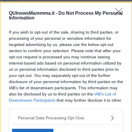
Coraçào
Charlie
QUInewsMaremma.it -
Do Not Process My Personal
Il telefono del vento
Information
Testamento & Commiato
Poeta
​La colpa - Memorie del commissario
If you wish to opt-out of the sale, sharing to third parties, or
Autunno
processing of your personal or sensitive information for
Gracias a la vida
targeted advertising by us, please use the below opt-out
Somnium
section to confirm your selection. Please note that after your
Fly me to the moon
opt-out request is processed you may continue seeing
Hop!
interest-based ads based on personal information utilized by
O sonho de um prisioneiro
us or personal information disclosed to third parties prior to
Memòrias
your opt-out. You may separately opt-out of the further
Sto qui
disclosure of your personal information by third parties on the
Scrivi
IAB’s list of downstream participants. This information may
Bestiario
also be disclosed by us to third parties on the
IAB’s List of
Pillole
Downstream Participants
that may further disclose it to other
Veglia
third parties.
​“D” come delitto
D
Personal Data Processing Opt Outs
Belle lettere
25 Aprile
Todo el bien, todo el mal