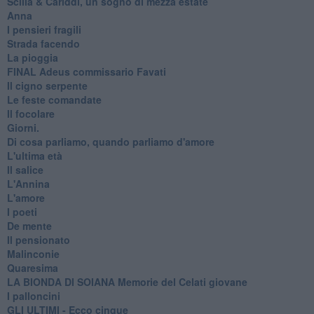
​Scilla & Cariddi, un sogno di mezza estate
Anna
I pensieri fragili
Strada facendo
La pioggia
FINAL Adeus commissario Favati
Il cigno serpente
Le feste comandate
Il focolare
Giorni.
Di cosa parliamo, quando parliamo d'amore
L'ultima età
Il salice
L'Annina
L'amore
I poeti
De mente
Il pensionato
Malinconie
Quaresima
LA BIONDA DI SOIANA Memorie del Celati giovane
I palloncini
GLI ULTIMI - Ecco cinque