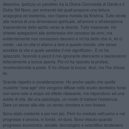
disamina, ipotizza un parallelo tra la Divina Commedia di Dante e il
Dolce Stil Novo, per entrambi dei quali propone una lettura
anagogica ed esoterica, con l'opera rivelata da Krishna. Tutto tende
alla ricerca di una dimensione spirituale, all'amore e all'elevazione
trascendente dello spirito verso la divinità. Tutto trascende. Ho
chiesto spiegazioni alla dottoressa che conosco da anni, ma
evidentemente non conoscevo davvero e mi ha detto che sì, lei ci
crede:
«se no che ci stiamo a fare a questo mondo, che senso
avrebbe la vita e quale sarebbe il mio significato»
. E mi ha
spiazzato, facendo a pezzi il mio ignorante disincanto e lasciandomi
letteralmente a bocca aperta. Poi mi ha riparato la protesi,
rimettendomela a posto. E ho chiuso la bocca. Anzi, me l'ha chiusa
lei.
Grande rispetto e considerazione. Ho anche capito che quelle
musiche "new age" che vengono diffuse nello studio dentistico forse
non sono solo a scopo ed effetto rilassante, ma rispondono ad una
scelta di vita. Ad una psicologia, un modo di trattare l'esistenza.
Dare un senso alla vita: un senso circolare e non lineare.
Sono stato credente e poi non più. Però ho creduto nell'uomo e nel
progresso e ancora, in fondo, mi dura. Sono vissuto quando
progresso economico, sociale, tecnologico e scientifico tendevano