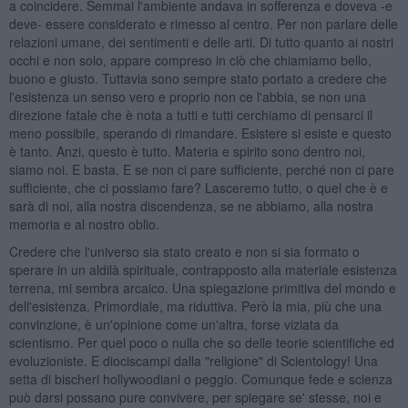
a coincidere. Semmai l'ambiente andava in sofferenza e doveva -e
deve- essere considerato e rimesso al centro. Per non parlare delle
relazioni umane, dei sentimenti e delle arti. Di tutto quanto ai nostri
occhi e non solo, appare compreso in ciò che chiamiamo bello,
buono e giusto. Tuttavia sono sempre stato portato a credere che
l'esistenza un senso vero e proprio non ce l'abbia, se non una
direzione fatale che è nota a tutti e tutti cerchiamo di pensarci il
meno possibile, sperando di rimandare. Esistere si esiste e questo
è tanto. Anzi, questo è tutto. Materia e spirito sono dentro noi,
siamo noi. E basta. E se non ci pare sufficiente, perché non ci pare
sufficiente, che ci possiamo fare? Lasceremo tutto, o quel che è e
sarà di noi, alla nostra discendenza, se ne abbiamo, alla nostra
memoria e al nostro oblio.
Credere che l'universo sia stato creato e non si sia formato o
sperare in un aldilà spirituale, contrapposto alla materiale esistenza
terrena, mi sembra arcaico. Una spiegazione primitiva del mondo e
dell'esistenza. Primordiale, ma riduttiva. Però la mia, più che una
convinzione, è un'opinione come un'altra, forse viziata da
scientismo. Per quel poco o nulla che so delle teorie scientifiche ed
evoluzioniste. E diociscampi dalla "religione" di Scientology! Una
setta di bischeri hollywoodiani o peggio. Comunque fede e scienza
può darsi possano pure convivere, per spiegare se' stesse, noi e