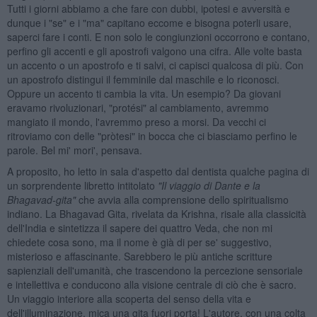
Tutti i giorni abbiamo a che fare con dubbi, ipotesi e avversità e
dunque i "se" e i "ma" capitano eccome e bisogna poterli usare,
saperci fare i conti. E non solo le congiunzioni occorrono e contano,
perfino gli accenti e gli apostrofi valgono una cifra. Alle volte basta
un accento o un apostrofo e ti salvi, ci capisci qualcosa di più. Con
un apostrofo distingui il femminile dal maschile e lo riconosci.
Oppure un accento ti cambia la vita. Un esempio? Da giovani
eravamo rivoluzionari, "protési" al cambiamento, avremmo
mangiato il mondo, l'avremmo preso a morsi. Da vecchi ci
ritroviamo con delle "pròtesi" in bocca che ci biasciamo perfino le
parole. Bel mi' mori', pensava.
A proposito, ho letto in sala d'aspetto dal dentista qualche pagina di
un sorprendente libretto intitolato
"Il viaggio di Dante e la
Bhagavad-gita"
che avvia alla comprensione dello spiritualismo
indiano. La Bhagavad Gita, rivelata da Krishna, risale alla classicità
dell'India e sintetizza il sapere dei quattro Veda, che non mi
chiedete cosa sono, ma il nome è già di per se' suggestivo,
misterioso e affascinante. Sarebbero le più antiche scritture
sapienziali dell'umanità, che trascendono la percezione sensoriale
e intellettiva e conducono alla visione centrale di ciò che è sacro.
Un viaggio interiore alla scoperta del senso della vita e
dell'illuminazione, mica una gita fuori porta! L'autore, con una colta