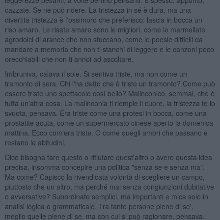
cazzate. Se ne può ridere. La tristezza in sé è dura, ma una
divertita tristezza è l'ossimoro che preferisco: lascia in bocca un
riso amaro. Le risate amare sono le migliori, come le marmellate
agrodolci di arance che non stuccano, come le poesie difficili da
mandare a memoria che non ti stanchi di leggere e le canzoni poco
orecchiabili che non ti annoi ad ascoltare.
Imbruniva, calava il sole. Si sentiva triste, ma non come un
tramonto di sera. Chi l'ha detto che è triste un tramonto? Come può
essere triste uno spettacolo così bello? Malinconico, semmai, che è
tutta un'altra cosa. La malinconia ti riempie il cuore, la tristezza te lo
svuota, pensava. Era triste come una protesi in bocca, come una
prostatite acuta, come un supermercato cinese aperto la domenica
mattina. Ecco com'era triste. O come quegli amori che passano e
restano le abitudini.
Dice bisogna fare questo o rifiutare quest'altro o avere questa idea
precisa, insomma concepire una politica "senza se e senza ma".
Ma come? Capisco la rivendicata volontà di scegliere un campo,
piuttosto che un altro, ma perché mai senza congiunzioni dubitative
o avversative? Subordinate semplici, ma importanti e mica solo in
analisi logica o grammaticale. Tra tante persone piene di se',
meglio quelle piene di se, ma con cui si può ragionare, pensava.