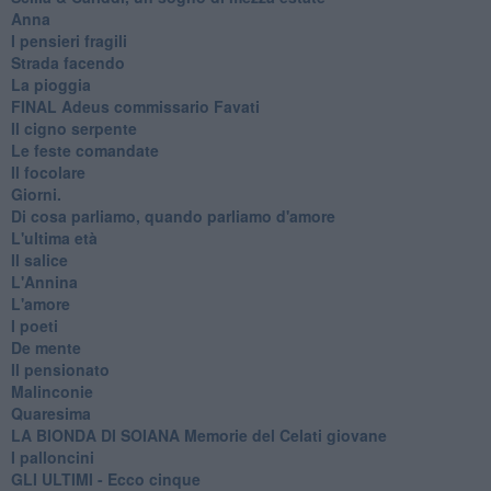
Anna
I pensieri fragili
Strada facendo
La pioggia
FINAL Adeus commissario Favati
Il cigno serpente
Le feste comandate
Il focolare
Giorni.
Di cosa parliamo, quando parliamo d'amore
L'ultima età
Il salice
L'Annina
L'amore
I poeti
De mente
Il pensionato
Malinconie
Quaresima
LA BIONDA DI SOIANA Memorie del Celati giovane
I palloncini
GLI ULTIMI - Ecco cinque