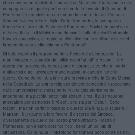
che conservano tradizioni. Il buon cibo. Ma anche il fatto che la mia
compagna sia di quelle parti non è certo irrilevante. Il Comune di
Pontremoli è amministrato da tempo dal centro destra. L’attuale
Sindaco è Jacopo Ferri, figlio d’arte. Suo padre, lo scomparso
Enrico Ferri, era stato Sindaco di Pontremoli. Socialdemocratico e
di Forza Italia, fu il Ministro che ridusse il limite di velocità stradale.
L’avevo conosciuto, ci regalò un distintivo con la stellina: esiste nel
firmamento una stella chiamata Pontremoli!
Di tutto rispetto il programma della Festa della Liberazione. La
manifestazione, scandita dai militareschi “at.nti!” e “rip.so!”, si è
aperta con la consueta deposizione di corone, oltre che ai martiri
antifascisti e agli uccisi per mano nazista, ai caduti di tutte le
guerre. Come da noi. Alla fine qui è prevista anche la Santa Messa
nella Cattedrale. Lo spirito religioso dei pontremolesi è rispecchiato
dalle numerosissime chiese sorte in una città storicamente
importante, ma piccola, sette mila abitanti circa. Il più frequente
intercalare pontremolese è “Gee!”, che sta per “Gesù!”. Sono
toscani, ma non parlano toscano e questo alla lunga, ci scuserà il
Manzoni, è un punto a loro favore. Il discorso del Sindaco,
diversamente da quello del nostro primo cittadino -nostro di
Pontedera- non è stato così “politico”, bensì un po’ più di
circostanza. Comunque il microfono funzionava poco come da noi,