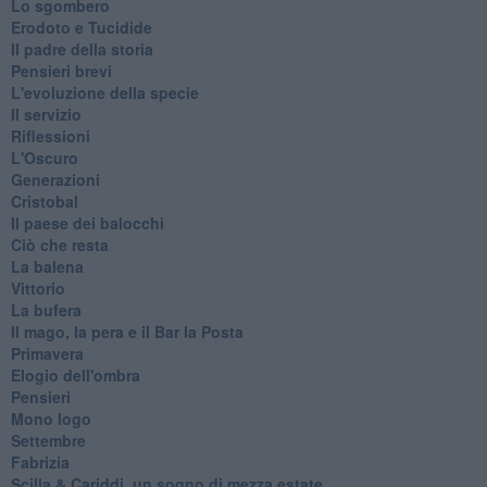
Lo sgombero
Erodoto e Tucidide
Il padre della storia
Pensieri brevi
L'evoluzione della specie
Il servizio
Riflessioni
L'Oscuro
Generazioni
Cristobal
Il paese dei balocchi
Ciò che resta
La balena
Vittorio
La bufera
Il mago, la pera e il Bar la Posta
Primavera
Elogio dell'ombra
Pensieri
Mono logo
Settembre
Fabrizia
​Scilla & Cariddi, un sogno di mezza estate