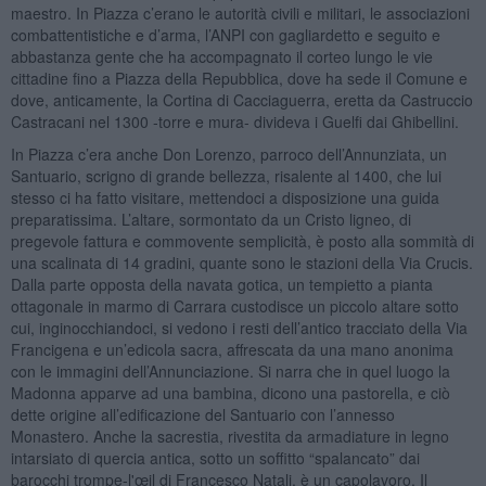
maestro. In Piazza c’erano le autorità civili e militari, le associazioni
combattentistiche e d’arma, l’ANPI con gagliardetto e seguito e
abbastanza gente che ha accompagnato il corteo lungo le vie
cittadine fino a Piazza della Repubblica, dove ha sede il Comune e
dove, anticamente, la Cortina di Cacciaguerra, eretta da Castruccio
Castracani nel 1300 -torre e mura- divideva i Guelfi dai Ghibellini.
In Piazza c’era anche Don Lorenzo, parroco dell’Annunziata, un
Santuario, scrigno di grande bellezza, risalente al 1400, che lui
stesso ci ha fatto visitare, mettendoci a disposizione una guida
preparatissima. L’altare, sormontato da un Cristo ligneo, di
pregevole fattura e commovente semplicità, è posto alla sommità di
una scalinata di 14 gradini, quante sono le stazioni della Via Crucis.
Dalla parte opposta della navata gotica, un tempietto a pianta
ottagonale in marmo di Carrara custodisce un piccolo altare sotto
cui, inginocchiandoci, si vedono i resti dell’antico tracciato della Via
Francigena e un’edicola sacra, affrescata da una mano anonima
con le immagini dell’Annunciazione. Si narra che in quel luogo la
Madonna apparve ad una bambina, dicono una pastorella, e ciò
dette origine all’edificazione del Santuario con l’annesso
Monastero. Anche la sacrestia, rivestita da armadiature in legno
intarsiato di quercia antica, sotto un soffitto “spalancato” dai
barocchi trompe-l'œil di Francesco Natali, è un capolavoro. Il