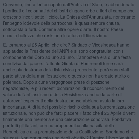
Convento, fino a ieri occupato dall’Archivio di Stato, è abbandonato;
i porticati e i colonnati dei chiostri cingono erbe e fiori di campo che
crescono incolti sotto il cielo. La Chiesa dell’Annunziata, nonostante
l’impegno lodevole della parrocchia, è quasi sempre chiusa,
sottoposta a furti. Contiene altre opere d’arte. Il nostro Paese
occulta bellezze che resistono in attesa di liberazione.
E, tornando al 25 Aprile, che dire? Sindaco e Vicesindaca hanno
applaudito la Presidente dell’ANPI e si sono congratulati con i
componenti del Coro ad uno ad uno. L’atmosfera era di una festa
condivisa dal paese. L’attuale Giunta di Pontremoli forse sarà
anche più destrorsa della lista civica precedente, però sono stati
parte attiva della manifestazione e questo non ha creato attrito o
polemica. Dopo alcune vergognose prese di posizione
negazioniste, le più recenti dichiarazioni di riconoscimento del
valore dell’antifascismo e della Resistenza anche da parte di
autorevoli esponenti della destra, penso abbiano avuto la loro
importanza. Al di là del possibile rischio della sua burocratizzazione
istituzionale, non può che farci piacere il fatto che il 25 Aprile diventi
finalmente una memoria e una celebrazione condivisa. Fondativa
per tutti gli italiani, perché propedeutica alla nascita della
Repubblica e alla promulgazione della Costituzione. Speriamo che
sia così. Non era questo uno degli obiettivi? L’amico Libero Venturi