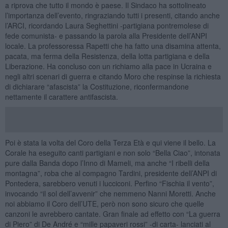
a riprova che tutto il mondo è paese. Il Sindaco ha sottolineato
l’importanza dell’evento, ringraziando tutti i presenti, citando anche
l’ARCI, ricordando Laura Seghettini -partigiana pontremolese di
fede comunista- e passando la parola alla Presidente dell’ANPI
locale. La professoressa Rapetti che ha fatto una disamina attenta,
pacata, ma ferma della Resistenza, della lotta partigiana e della
Liberazione. Ha concluso con un richiamo alla pace in Ucraina e
negli altri scenari di guerra e citando Moro che respinse la richiesta
di dichiarare “afascista” la Costituzione, riconfermandone
nettamente il carattere antifascista.
Poi è stata la volta del Coro della Terza Età e qui viene il bello. La
Corale ha eseguito canti partigiani e non solo “Bella Ciao”, intonata
pure dalla Banda dopo l’Inno di Mameli, ma anche “I ribelli della
montagna”, roba che al compagno Tardini, presidente dell’ANPI di
Pontedera, sarebbero venuti i lucciconi. Perfino “Fischia il vento”,
invocando “il sol dell’avvenir” che nemmeno Nanni Moretti. Anche
noi abbiamo il Coro dell’UTE, però non sono sicuro che quelle
canzoni le avrebbero cantate. Gran finale ad effetto con “La guerra
di Piero” di De André e “mille papaveri rossi” -di carta- lanciati al