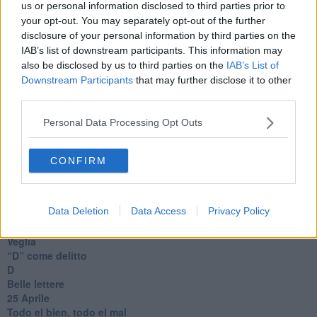
Coraçào
us or personal information disclosed to third parties prior to
Charlie
your opt-out. You may separately opt-out of the further
Il telefono del vento
disclosure of your personal information by third parties on the
Testamento & Commiato
IAB’s list of downstream participants. This information may
Poeta
also be disclosed by us to third parties on the
IAB’s List of
​La colpa - Memorie del commissario
Downstream Participants
that may further disclose it to other
Autunno
third parties.
Gracias a la vida
Somnium
Personal Data Processing Opt Outs
Fly me to the moon
Hop!
O sonho de um prisioneiro
CONFIRM
Memòrias
Sto qui
Scrivi
Data Deletion
Data Access
Privacy Policy
Bestiario
Pillole
Veglia
​“D” come delitto
D
Belle lettere
25 Aprile
Todo el bien, todo el mal