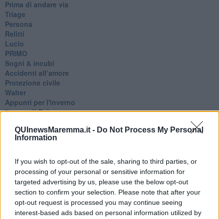
Prima di andare via
Triage
Persona
Relitti
Lucio
PRIMO
Sogni & incubi
Accidenti all’amore
Protezione civile
Walter
Appunti per l'inverno
Il muro di Baj
Biografia emotiva
QUInewsMaremma.it -
Do Not Process My Personal
La tempesta e altro
Information
Umani
I bolidi
Parole
If you wish to opt-out of the sale, sharing to third parties, or
Amarezza
processing of your personal or sensitive information for
Colpa & merito
targeted advertising by us, please use the below opt-out
Vento
section to confirm your selection. Please note that after your
​LA PANCHINA ROSSA Requiem per il Commissario
opt-out request is processed you may continue seeing
Ospedali del cuore
interest-based ads based on personal information utilized by