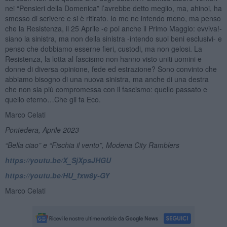
nei “Pensieri della Domenica” l’avrebbe detto meglio, ma, ahinoi, ha
smesso di scrivere e si è ritirato. Io me ne intendo meno, ma penso
che la Resistenza, il 25 Aprile -e poi anche il Primo Maggio: evviva!-
siano la sinistra, ma non della sinistra -intendo suoi beni esclusivi- e
penso che dobbiamo esserne fieri, custodi, ma non gelosi. La
Resistenza, la lotta al fascismo non hanno visto uniti uomini e
donne di diversa opinione, fede ed estrazione? Sono convinto che
abbiamo bisogno di una nuova sinistra, ma anche di una destra
che non sia più compromessa con il fascismo: quello passato e
quello eterno…Che gli fa Eco.
Marco Celati
Pontedera, Aprile 2023
“Bella ciao” e “Fischia il vento”, Modena City Ramblers
https://youtu.be/X_SjXpsJHGU
https://youtu.be/HU_fxw8y-GY
Marco Celati