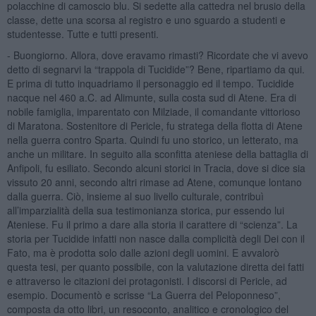
polacchine di camoscio blu. Si sedette alla cattedra nel brusio della
classe, dette una scorsa al registro e uno sguardo a studenti e
studentesse. Tutte e tutti presenti.
- Buongiorno. Allora, dove eravamo rimasti? Ricordate che vi avevo
detto di segnarvi la “trappola di Tucidide”? Bene, ripartiamo da qui.
E prima di tutto inquadriamo il personaggio ed il tempo. Tucidide
nacque nel 460 a.C. ad Alimunte, sulla costa sud di Atene. Era di
nobile famiglia, imparentato con Milziade, il comandante vittorioso
di Maratona. Sostenitore di Pericle, fu stratega della flotta di Atene
nella guerra contro Sparta. Quindi fu uno storico, un letterato, ma
anche un militare. In seguito alla sconfitta ateniese della battaglia di
Anfipoli, fu esiliato. Secondo alcuni storici in Tracia, dove si dice sia
vissuto 20 anni, secondo altri rimase ad Atene, comunque lontano
dalla guerra. Ciò, insieme al suo livello culturale, contribuì
all’imparzialità della sua testimonianza storica, pur essendo lui
Ateniese. Fu il primo a dare alla storia il carattere di “scienza”. La
storia per Tucidide infatti non nasce dalla complicità degli Dei con il
Fato, ma è prodotta solo dalle azioni degli uomini. E avvalorò
questa tesi, per quanto possibile, con la valutazione diretta dei fatti
e attraverso le citazioni dei protagonisti. I discorsi di Pericle, ad
esempio. Documentò e scrisse “La Guerra del Peloponneso”,
composta da otto libri, un resoconto, analitico e cronologico del