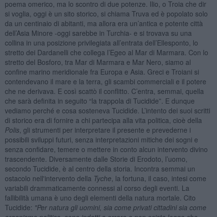
poema omerico, ma lo scontro di due potenze. Ilio, o Troia che dir
si voglia, oggi è un sito storico, si chiama Truva ed è popolato solo
da un centinaio di abitanti, ma allora era un’antica e potente città
dell’Asia Minore -oggi sarebbe in Turchia- e si trovava su una
collina in una posizione privilegiata all’entrata dell’Ellesponto, lo
stretto dei Dardanelli che collega l’Egeo al Mar di Marmara. Con lo
stretto del Bosforo, tra Mar di Marmara e Mar Nero, siamo al
confine marino meridionale fra Europa e Asia. Greci e Troiani si
contendevano il mare e la terra, gli scambi commerciali e il potere
che ne derivava. E così scattò il conflitto. C’entra, semmai, quella
che sarà definita in seguito “la trappola di Tucidide”. E dunque
vediamo perché e cosa sosteneva Tucidide. L’intento dei suoi scritti
di storico era di fornire a chi partecipa alla vita politica, cioè della
Polis
, gli strumenti per interpretare il presente e prevederne i
possibili sviluppi futuri, senza interpretazioni mitiche dei sogni e
senza confidare, temere o mettere in conto alcun intervento divino
trascendente. Diversamente dalle Storie di Erodoto, l’uomo,
secondo Tucidide, è al centro della storia. Incontra semmai un
ostacolo nell'intervento della
Tyche
, la fortuna, il caso, intesi come
variabili drammaticamente connessi al corso degli eventi. La
fallibilità umana è uno degli elementi della natura mortale. Cito
Tucidide:
"Per natura gli uomini, sia come privati cittadini sia come
organismo politico, sono indotti a errare e non esiste legge che