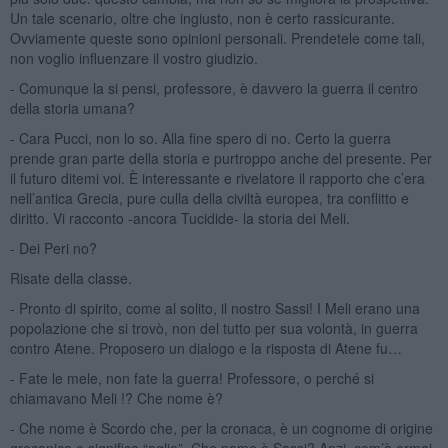
Un tale scenario, oltre che ingiusto, non è certo rassicurante.
Ovviamente queste sono opinioni personali. Prendetele come tali,
non voglio influenzare il vostro giudizio.
- Comunque la si pensi, professore, è davvero la guerra il centro
della storia umana?
- Cara Pucci, non lo so. Alla fine spero di no. Certo la guerra
prende gran parte della storia e purtroppo anche del presente. Per
il futuro ditemi voi. È interessante e rivelatore il rapporto che c’era
nell’antica Grecia, pure culla della civiltà europea, tra conflitto e
diritto. Vi racconto -ancora Tucidide- la storia dei Meli.
- Dei Peri no?
Risate della classe.
- Pronto di spirito, come al solito, il nostro Sassi! I Meli erano una
popolazione che si trovò, non del tutto per sua volontà, in guerra
contro Atene. Proposero un dialogo e la risposta di Atene fu…
- Fate le mele, non fate la guerra! Professore, o perché si
chiamavano Meli !? Che nome è?
- Che nome è Scordo che, per la cronaca, è un cognome di origine
grecanica e significa “aglio”. Che nome è Sassi? Anzi, com’è ormai