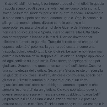
- Bravo Rinaldi, non sbagli, purtroppo credo di sì. In effetti in questa
trappola siamo caduti spesso e volentieri nel corso della storia. È
avvenuto in tempi moderni per le due guerre mondiali. Ovviamente
la storia non si ripete pedissequamente uguale. Oggi la scena si è
allargata al mondo intero, diverse sono le potenze e le
superpotenze, ma anche ai tempi delle Guerre del Peloponneso,
non c’erano solo Atene e Sparta, c’erano anche altre Città Stato
con contrapposte alleanze e la tesi di Tucidide dovrebbe far
riflettere e mettere in guardia. Tucidide si rese conto che, per le
opposte volontà di potenza, la guerra può scattare come una
trappola, coinvolgendo tutti. E ce lo disse. Le guerre non sono mai
giuste e lo schema della “trappola di Tucidide” è sempre applicabile
ad ogni conflitto su larga scala. Però serve per spiegare, non per
giudicare. Secondo me questo non sempre è sufficiente. Occorre
una completezza del giudizio. Se, oltre la Storia, esiste o necessita
un giudizio etico. Cosa, in effetti, difficile e controversa, specie per
gli storici. Il limite insomma può essere quello di un certo
“giustificazionismo” storicista, obbligatoriamente imparziale che
sembra “esonerarci” da un giudizio. Ciò vale sopratutto dove le
guerre sembrano essere innescate da un cosiddetto “casus belli”,
un pretesto più che da una vistosa azione militare. Le potenze
entrano sempre in conflitto, Tucidide non sbaglia, ma ad esempio la