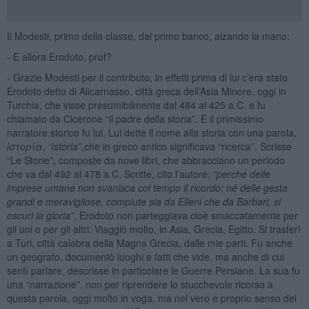
Il Modesti, primo della classe, dal primo banco, alzando la mano:
- E allora Erodoto, prof?
- Grazie Modesti per il contributo, in effetti prima di lui c’era stato
Erodoto detto di Alicarnasso, città greca dell’Asia Minore, oggi in
Turchia, che visse presumibilmente dal 484 al 425 a.C. e fu
chiamato da Cicerone “il padre della storia”. E il primissimo
narratore storico fu lui. Lui dette il nome alla storia con una parola,
ἱστορία
,
“istoria”
,che in greco antico significava “ricerca”. Scrisse
“Le Storie”, composte da nove libri, che abbracciano un periodo
che va dal 492 al 478 a.C. Scritte, cito l’autore,
“perch
é
delle
imprese umane non svanisca col tempo il ricordo; n
é
delle gesta
grandi e meravigliose, compiute sia da Elleni che da Barbari, si
oscuri la gloria”
. Erodoto non parteggiava cioè smaccatamente per
gli uni o per gli altri. Viaggiò molto, in Asia, Grecia, Egitto. Si trasferì
a Turi, città calabra della Magna Grecia, dalle mie parti. Fu anche
un geografo, documentò luoghi e fatti che vide, ma anche di cui
sentì parlare, descrisse in particolare le Guerre Persiane. La sua fu
una “narrazione”, non per riprendere lo stucchevole ricorso a
questa parola, oggi molto in voga, ma nel vero e proprio senso del