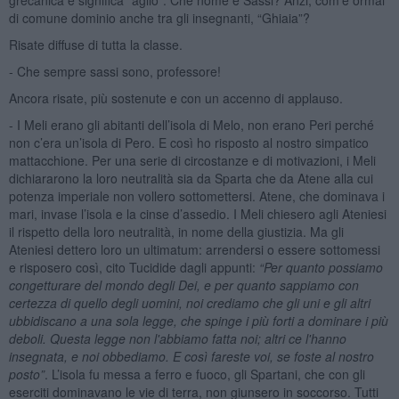
di comune dominio anche tra gli insegnanti, “Ghiaia”?
Risate diffuse di tutta la classe.
- Che sempre sassi sono, professore!
Ancora risate, più sostenute e con un accenno di applauso.
- I Meli erano gli abitanti dell’isola di Melo, non erano Peri perché
non c’era un’isola di Pero. E così ho risposto al nostro simpatico
mattacchione. Per una serie di circostanze e di motivazioni, i Meli
dichiararono la loro neutralità sia da Sparta che da Atene alla cui
potenza imperiale non vollero sottomettersi. Atene, che dominava i
mari, invase l’isola e la cinse d’assedio. I Meli chiesero agli Ateniesi
il rispetto della loro neutralità, in nome della giustizia. Ma gli
Ateniesi dettero loro un ultimatum: arrendersi o essere sottomessi
e risposero così, cito Tucidide dagli appunti:
“
Per quanto possiamo
congetturare del mondo degli Dei, e per quanto sappiamo con
certezza di quello degli uomini, noi crediamo che gli uni e gli altri
ubbidiscano a una sola legge, che spinge i più forti a dominare i più
deboli. Questa legge non l'abbiamo fatta noi; altri ce l'hanno
insegnata, e noi obbediamo. E così fareste voi, se foste al nostro
posto”
. L’isola fu messa a ferro e fuoco, gli Spartani, che con gli
eserciti dominavano le vie di terra, non giunsero in soccorso. Tutti