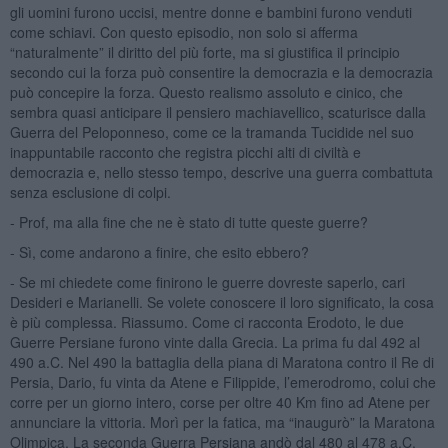
gli uomini furono uccisi, mentre donne e bambini furono venduti
come schiavi. Con questo episodio, non solo si afferma
“naturalmente” il diritto del più forte, ma si giustifica il principio
secondo cui la forza può consentire la democrazia e la democrazia
può concepire la forza. Questo realismo assoluto e cinico, che
sembra quasi anticipare il pensiero machiavellico, scaturisce dalla
Guerra del Peloponneso, come ce la tramanda Tucidide nel suo
inappuntabile racconto che registra picchi alti di civiltà e
democrazia e, nello stesso tempo, descrive una guerra combattuta
senza esclusione di colpi.
- Prof, ma alla fine che ne è stato di tutte queste guerre?
- Sì, come andarono a finire, che esito ebbero?
- Se mi chiedete come finirono le guerre dovreste saperlo, cari
Desideri e Marianelli. Se volete conoscere il loro significato, la cosa
è più complessa. Riassumo. Come ci racconta Erodoto, le due
Guerre Persiane furono vinte dalla Grecia. La prima fu dal 492 al
490 a.C. Nel 490 la battaglia della piana di Maratona contro il Re di
Persia, Dario, fu vinta da Atene e Filippide, l’emerodromo, colui che
corre per un giorno intero, corse per oltre 40 Km fino ad Atene per
annunciare la vittoria. Morì per la fatica, ma “inaugurò” la Maratona
Olimpica. La seconda Guerra Persiana andò dal 480 al 478 a.C.