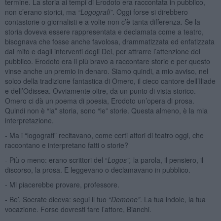
termine. La storia ai tempi di Erodoto era raccontata in pubblico,
non c’erano storici, ma
“Logografi”
. Oggi forse si direbbero
contastorie o giornalisti e a volte non c’è tanta differenza. Se la
storia doveva essere rappresentata e declamata come a teatro,
bisognava che fosse anche favolosa, drammatizzata ed enfatizzata
dal mito e dagli interventi degli Dei, per attrarre l’attenzione del
pubblico. Erodoto era il più bravo a raccontare storie e per questo
vinse anche un premio in denaro. Siamo quindi, a mio avviso, nel
solco della tradizione fantastica di Omero, il cieco cantore dell’Iliade
e dell’Odissea. Ovviamente oltre, da un punto di vista storico.
Omero ci dà un poema di poesia, Erodoto un’opera di prosa.
Quindi non è “la” storia, sono “le” storie. Questa almeno, è la mia
interpretazione.
- Ma i “logografi” recitavano, come certi attori di teatro oggi, che
raccontano e interpretano fatti o storie?
- Più o meno: erano scrittori del “
Logos”,
la parola, il pensiero, il
discorso, la prosa. E leggevano o declamavano in pubblico.
- Mi piacerebbe provare, professore.
- Be’, Socrate diceva: segui il tuo
“Demone”
. La tua indole, la tua
vocazione. Forse dovresti fare l’attore, Bianchi.