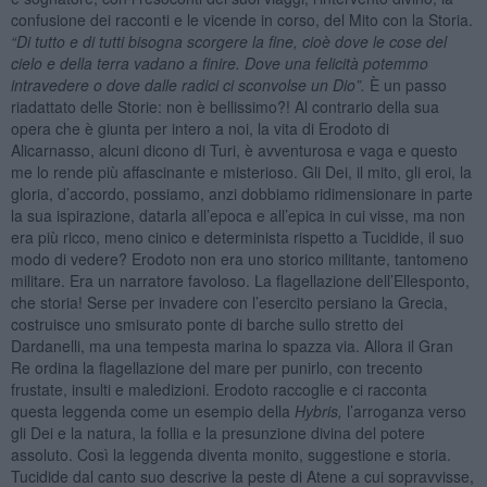
confusione dei racconti e le vicende in corso, del Mito con la Storia.
“Di tutto e di tutti bisogna scorgere la fine, cioè dove le cose del
cielo e della terra vadano a finire. Dove una felicità potemmo
intravedere o dove dalle radici ci sconvolse un Dio”.
È un passo
riadattato delle Storie: non è bellissimo?! Al contrario della sua
opera che è giunta per intero a noi, la vita di Erodoto di
Alicarnasso, alcuni dicono di Turi, è avventurosa e vaga e questo
me lo rende più affascinante e misterioso. Gli Dei, il mito, gli eroi, la
gloria, d’accordo, possiamo, anzi dobbiamo ridimensionare in parte
la sua ispirazione, datarla all’epoca e all’epica in cui visse, ma non
era più ricco, meno cinico e determinista rispetto a Tucidide, il suo
modo di vedere? Erodoto non era uno storico militante, tantomeno
militare. Era un narratore favoloso. La flagellazione dell’Ellesponto,
che storia! Serse per invadere con l’esercito persiano la Grecia,
costruisce uno smisurato ponte di barche sullo stretto dei
Dardanelli, ma una tempesta marina lo spazza via. Allora il Gran
Re ordina la flagellazione del mare per punirlo, con trecento
frustate, insulti e maledizioni. Erodoto raccoglie e ci racconta
questa leggenda come un esempio della
Hybris,
l’arroganza verso
gli Dei e la natura, la follia e la presunzione divina del potere
assoluto. Così la leggenda diventa monito, suggestione e storia.
Tucidide dal canto suo descrive la peste di Atene a cui sopravvisse,