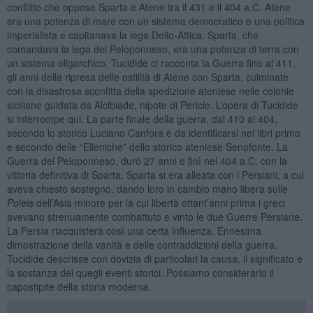
conflitto che oppose Sparta e Atene tra il 431 e il 404 a.C. Atene
era una potenza di mare con un sistema democratico e una politica
imperialista e capitanava la lega Delio-Attica. Sparta, che
comandava la lega del Peloponneso, era una potenza di terra con
un sistema oligarchico. Tucidide ci racconta la Guerra fino al 411,
gli anni della ripresa delle ostilità di Atene con Sparta, culminate
con la disastrosa sconfitta della spedizione ateniese nelle colonie
siciliane guidata da Alcibiade, nipote di Pericle. L’opera di Tucidide
si interrompe qui. La parte finale della guerra, dal 410 al 404,
secondo lo storico Luciano Canfora è da identificarsi nei libri primo
e secondo delle “Elleniche” dello storico ateniese Senofonte. La
Guerra del Peloponneso, durò 27 anni e finì nel 404 a.C. con la
vittoria definitiva di Sparta. Sparta si era alleata con i Persiani, a cui
aveva chiesto sostegno, dando loro in cambio mano libera sulle
Poleis
dell’Asia minore per la cui libertà ottant’anni prima i greci
avevano strenuamente combattuto e vinto le due Guerre Persiane.
La Persia riacquisterà così una certa influenza. Ennesima
dimostrazione della vanità e delle contraddizioni della guerra.
Tucidide descrisse con dovizia di particolari la causa, il significato e
la sostanza dei quegli eventi storici. Possiamo considerarlo il
capostipite della storia moderna.