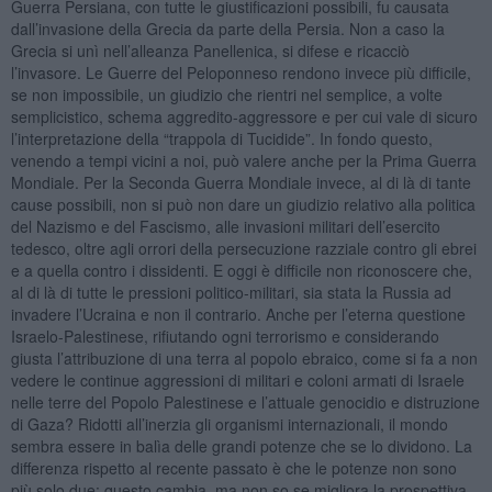
Guerra Persiana, con tutte le giustificazioni possibili, fu causata
dall’invasione della Grecia da parte della Persia. Non a caso la
Grecia si unì nell’alleanza Panellenica, si difese e ricacciò
l’invasore. Le Guerre del Peloponneso rendono invece più difficile,
se non impossibile, un giudizio che rientri nel semplice, a volte
semplicistico, schema aggredito-aggressore e per cui vale di sicuro
l’interpretazione della “trappola di Tucidide”. In fondo questo,
venendo a tempi vicini a noi, può valere anche per la Prima Guerra
Mondiale. Per la Seconda Guerra Mondiale invece, al di là di tante
cause possibili, non si può non dare un giudizio relativo alla politica
del Nazismo e del Fascismo, alle invasioni militari dell’esercito
tedesco, oltre agli orrori della persecuzione razziale contro gli ebrei
e a quella contro i dissidenti. E oggi è difficile non riconoscere che,
al di là di tutte le pressioni politico-militari, sia stata la Russia ad
invadere l’Ucraina e non il contrario. Anche per l’eterna questione
Israelo-Palestinese, rifiutando ogni terrorismo e considerando
giusta l’attribuzione di una terra al popolo ebraico, come si fa a non
vedere le continue aggressioni di militari e coloni armati di Israele
nelle terre del Popolo Palestinese e l’attuale genocidio e distruzione
di Gaza? Ridotti all’inerzia gli organismi internazionali, il mondo
sembra essere in balìa delle grandi potenze che se lo dividono. La
differenza rispetto al recente passato è che le potenze non sono
più solo due: questo cambia, ma non so se migliora la prospettiva.