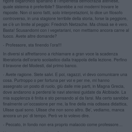
rigore oligarchico spartano e l’imperfetta democrazia ateniese,
quale sistema è preferibile? Starebbe a noi moderni trovare le
risposte. Non ci sono fatti, solo interpretazioni, lo dice un filosofo
controverso, in una stagione terribile della storia, forse la peggiore,
se c’è un limite al peggio: Friedrich Nietzsche. Ma chissà se è vero.
Basta! Scusandomi con i vegetariani, non mettiamo ancora carne al
fuoco. Avete altre domande?
- Professore, sta finendo l’ora!!!
In diversi si affrettarono a richiamare a gran voce la scadenza
liberatoria dell’orario scolastico dalla trappola della lezione. Perfino
il bravone del Modesti, dal primo banco.
- Avete ragione. Siete salvi. E poi, ragazzi, vi devo comunicare una
cosa. Purtroppo o per fortuna per voi e per me, mi hanno
assegnato un posto di ruolo, giù dalle mie parti, in Magna Grecia,
dove andarono a perdersi le navi ateniesi guidate da Alcibiade. La
mia supplenza è finita e sto pensando al da farsi. Ma certo sarebbe
finalmente un’occasione per me, la fine della mia odissea didattica,
Ulisse qual sono. Ulisse che non sono altro. Be’, vediamo, manca
ancora un po’ di tempo. Però ve lo volevo dire.
- Peccato, in fondo non era proprio malaccio come professore…