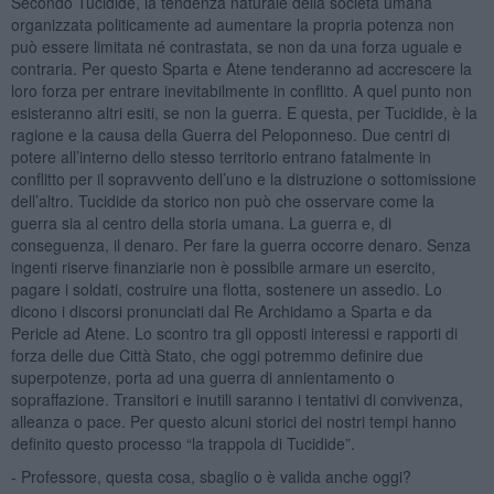
Secondo Tucidide, la tendenza naturale della società umana
organizzata politicamente ad aumentare la propria potenza non
può essere limitata né contrastata, se non da una forza uguale e
contraria. Per questo Sparta e Atene tenderanno ad accrescere la
loro forza per entrare inevitabilmente in conflitto. A quel punto non
esisteranno altri esiti, se non la guerra. E questa, per Tucidide, è la
ragione e la causa della Guerra del Peloponneso. Due centri di
potere all’interno dello stesso territorio entrano fatalmente in
conflitto per il sopravvento dell’uno e la distruzione o sottomissione
dell’altro. Tucidide da storico non può che osservare come la
guerra sia al centro della storia umana. La guerra e, di
conseguenza, il denaro. Per fare la guerra occorre denaro. Senza
ingenti riserve finanziarie non è possibile armare un esercito,
pagare i soldati, costruire una flotta, sostenere un assedio. Lo
dicono i discorsi pronunciati dal Re Archidamo a Sparta e da
Pericle ad Atene. Lo scontro tra gli opposti interessi e rapporti di
forza delle due Città Stato, che oggi potremmo definire due
superpotenze, porta ad una guerra di annientamento o
sopraffazione. Transitori e inutili saranno i tentativi di convivenza,
alleanza o pace. Per questo alcuni storici dei nostri tempi hanno
definito questo processo “la trappola di Tucidide”.
- Professore, questa cosa, sbaglio o è valida anche oggi?