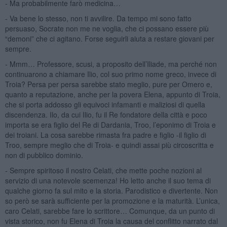
- Ma probabilmente farò medicina…
- Va bene lo stesso, non ti avvilire. Da tempo mi sono fatto
persuaso, Socrate non me ne voglia, che ci possano essere più
“demoni” che ci agitano. Forse seguirli aiuta a restare giovani per
sempre.
- Mmm… Professore, scusi, a proposito dell’Iliade, ma perché non
continuarono a chiamare Ilio, col suo primo nome greco, invece di
Troia? Persa per persa sarebbe stato meglio, pure per Omero e,
quanto a reputazione, anche per la povera Elena, appunto di Troia,
che si porta addosso gli equivoci infamanti e maliziosi di quella
discendenza. Ilo, da cui Ilio, fu il Re fondatore della città e poco
importa se era figlio del Re di Dardania, Troo, l’eponimo di Troia e
dei troiani. La cosa sarebbe rimasta fra padre e figlio -il figlio di
Troo, sempre meglio che di Troia- e quindi assai più circoscritta e
non di pubblico dominio.
- Sempre spiritoso il nostro Celati, che mette poche nozioni al
servizio di una notevole scemenza! Ho letto anche il suo tema di
qualche giorno fa sul mito e la storia. Parodistico e divertente. Non
so però se sarà sufficiente per la promozione e la maturità. L’unica,
caro Celati, sarebbe fare lo scrittore… Comunque, da un punto di
vista storico, non fu Elena di Troia la causa del conflitto narrato dal