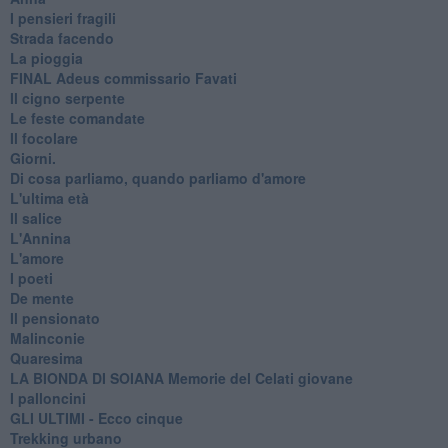
I pensieri fragili
Strada facendo
La pioggia
FINAL Adeus commissario Favati
Il cigno serpente
Le feste comandate
Il focolare
Giorni.
Di cosa parliamo, quando parliamo d'amore
L'ultima età
Il salice
L'Annina
L'amore
I poeti
De mente
Il pensionato
Malinconie
Quaresima
LA BIONDA DI SOIANA Memorie del Celati giovane
I palloncini
GLI ULTIMI - Ecco cinque
Trekking urbano