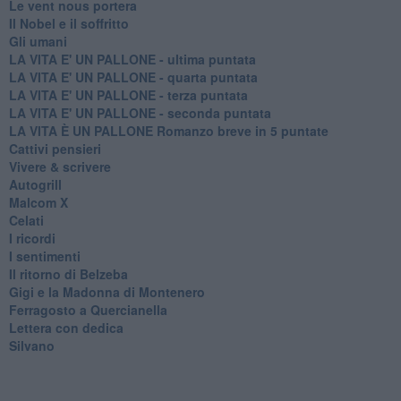
Le vent nous portera
Il Nobel e il soffritto
Gli umani
LA VITA E' UN PALLONE - ultima puntata
LA VITA E' UN PALLONE - quarta puntata
LA VITA E' UN PALLONE - terza puntata
LA VITA E' UN PALLONE - seconda puntata
LA VITA È UN PALLONE Romanzo breve in 5 puntate
Cattivi pensieri
Vivere & scrivere
Autogrill
Malcom X
Celati
I ricordi
I sentimenti
Il ritorno di Belzeba
Gigi e la Madonna di Montenero
Ferragosto a Quercianella
Lettera con dedica
Silvano
Ora e sempre
Ciabàro
Il diavolo custode