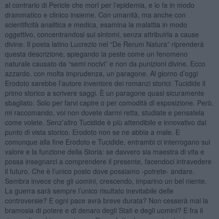
al contrario di Pericle che morì per l’epidemia, e lo fa in modo
drammatico e clinico insieme. Con umanità, ma anche con
scientificità analitica e medica, esamina la malattia in modo
oggettivo, concentrandosi sui sintomi, senza attribuirla a cause
divine. Il poeta latino Lucrezio nel “De Rerum Natura” riprenderà
questa descrizione, spiegando la peste come un fenomeno
naturale causato da “semi nocivi” e non da punizioni divine. Ecco
azzardo, con molta imprudenza, un paragone. Al giorno d’oggi
Erodoto sarebbe l’autore inventore dei romanzi storici. Tucidide il
primo storico a scrivere saggi. È un paragone quasi sicuramente
sbagliato. Solo per farvi capire o per comodità di esposizione. Però,
mi raccomando, voi non dovete darmi retta, studiate e pensatela
come volete. Senz’altro Tucidide è più attendibile e innovativo dal
punto di vista storico. Erodoto non se ne abbia a male. E
comunque alla fine Erodoto e Tucidide, entrambi ci interrogano sul
valore e la funzione della Storia: se davvero sia maestra di vita e
possa insegnarci a comprendere il presente, facendoci intravedere
il futuro. Che è l’unico posto dove possiamo -potrete- andare.
Sembra invece che gli uomini, crescendo, imparino un bel niente.
La guerra sarà sempre l’unico risultato inevitabile delle
controversie? E ogni pace avrà breve durata? Non cesserà mai la
bramosia di potere e di denaro degli Stati e degli uomini? E fra il