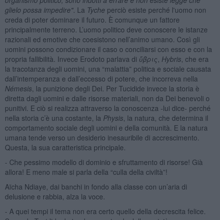
glielo possa impedire"
. La
Tyche
perciò esiste perché l'uomo non
creda di poter dominare il futuro. È comunque un fattore
principalmente terreno. L’uomo politico deve conoscere le istanze
razionali ed emotive che coesistono nell’animo umano. Così gli
uomini possono condizionare il caso o conciliarsi con esso e con la
propria fallibilità. Invece Erodoto parlava di
ὕβρις
,
Hybris
, che era
la tracotanza degli uomini, una “malattia” politica e sociale causata
dall’intemperanza e dall’eccesso di potere, che incorreva nella
Némesis
, la punizione degli Dei. Per Tucidide invece la storia è
diretta dagli uomini e dalle risorse materiali, non da Dei benevoli o
punitivi. E ciò si realizza attraverso la conoscenza -lui dice- perché
nella storia c’è una costante, la
Physis
, la natura, che determina il
comportamento sociale degli uomini e della comunità. E la natura
umana tende verso un desiderio inesauribile di accrescimento.
Questa, la sua caratteristica principale.
- Che pessimo modello di dominio e sfruttamento di risorse! Già
allora! E meno male si parla della “culla della civiltà”!
Aïcha Ndiaye, dai banchi in fondo alla classe con un’aria di
delusione e rabbia, alza la voce.
- A quei tempi il tema non era certo quello della decrescita felice.