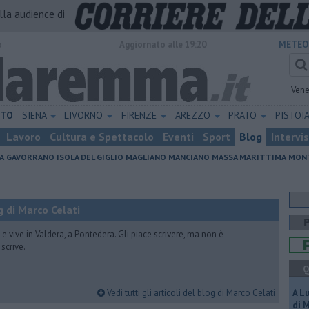
alla audience di
o
Aggiornato alle 19:20
METEO
Vene
ETO
SIENA
LIVORNO
FIRENZE
AREZZO
PRATO
PISTOI
Lavoro
Cultura e Spettacolo
Eventi
Sport
Blog
Intervi
A
GAVORRANO
ISOLA DEL GIGLIO
MAGLIANO
MANCIANO
MASSA MARITTIMA
MONT
 di Marco Celati
vive in Valdera, a Pontedera. Gli piace scrivere, ma non è
scrive.
Q
Vedi tutti gli articoli del blog di Marco Celati
A L
di 