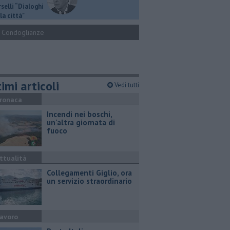
selli “Dialoghi
la città"
Condoglianze
imi articoli
Vedi tutti
ronaca
Incendi nei boschi,
un'altra giornata di
fuoco
ttualità
Collegamenti Giglio, ora
un servizio straordinario
avoro