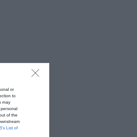
sonal or
ection to
ou may
 personal
out of the
 downstream
B’s List of