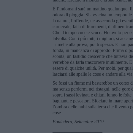
E l’indomani sarà un mattino qualunque. Il c
odora di pioggia. Si avvicina un temporale
la natura, l’offende, ne asseconda gli eventi
carnevale, fatta di frammenti, di dimenticanz
Che il tempo cuce e scuce. Ho avuto per ess
talvolta. Con i più miti, i migliori, si acca
Ti mette alla prova, poi ti spezza. E non pa
fonda, in mancanza di approdo. Prima o poi 
sconta, un fastidio crescente che tuttavia di
verrebbe da farla trascorrere inutilmente. E 
essere di qualche utilità. Per molti, per qu
lasciarsi alle spalle le cose e andare alla vi
Se fossi un fiume mi basterebbe un corso d’
ma senza perdermi nei ristagni, nelle gore 
sopra i sassi levigati e chiari, lungo le folte
bagnanti e pescatori. Sfociare in mare apert
l’ombra delle nubi sulla terra che il vento p
cose.
Pontedera, Settembre 2019
_____________________