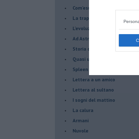
Com'esuli pensieri
La trappola di Tucidide, o dell
Persona
L'evoluzione umana
Ad Astra
Storia di io - Quasi un compit
Quasi una lezione
Spleen
Lettera a un amico
Lettera al sultano
I sogni del mattino
La calura
Armani
Nuvole