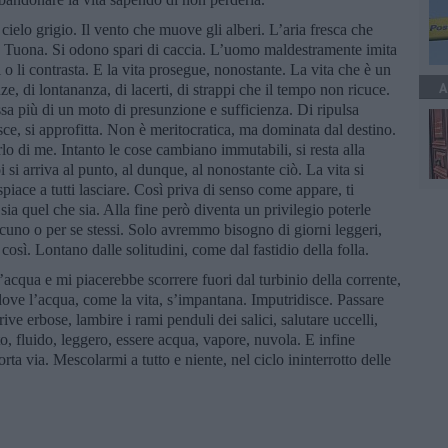
ielo grigio. Il vento che muove gli alberi. L’aria fresca che
. Tuona. Si odono spari di caccia. L’uomo maldestramente imita
 o li contrasta. E la vita prosegue, nonostante. La vita che è un
A
e, di lontananza, di lacerti, di strappi che il tempo non ricuce.
a più di un moto di presunzione e sufficienza. Di ripulsa
nisce, si approfitta. Non è meritocratica, ma dominata dal destino.
rlo di me. Intanto le cose cambiano immutabili, si resta alla
si arriva al punto, al dunque, al nonostante ciò. La vita si
spiace a tutti lasciare. Così priva di senso come appare, ti
sia quel che sia. Alla fine però diventa un privilegio poterle
alcuno o per se stessi. Solo avremmo bisogno di giorni leggeri,
a così. Lontano dalle solitudini, come dal fastidio della folla.
acqua e mi piacerebbe scorrere fuori dal turbinio della corrente,
dove l’acqua, come la vita, s’impantana. Imputridisce. Passare
 rive erbose, lambire i rami penduli dei salici, salutare uccelli,
o, fluido, leggero, essere acqua, vapore, nuvola. E infine
orta via. Mescolarmi a tutto e niente, nel ciclo ininterrotto delle