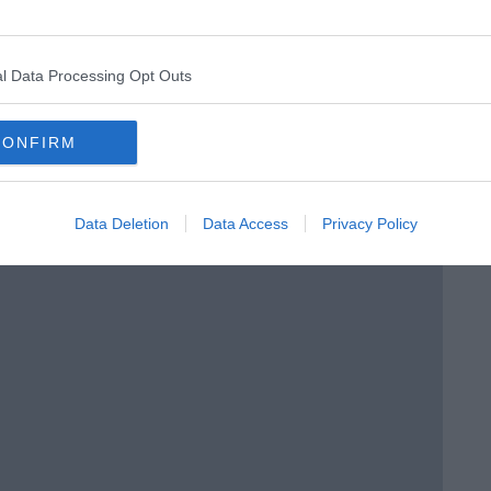
a 3ª C
l Data Processing Opt Outs
CONFIRM
o in classe
Data Deletion
Data Access
Privacy Policy