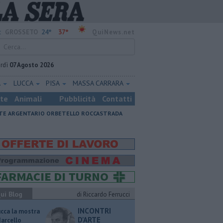
24°
37°
:
GROSSETO
QuiNews.net
rdì
07 Agosto 2026
A
LUCCA
PISA
MASSA CARRARA
ste
Animali
Pubblicità
Contatti
E ARGENTARIO
ORBETELLO
ROCCASTRADA
ui Blog
di Riccardo Ferrucci
INCONTRI
ucca la mostra
D'ARTE
Marcello