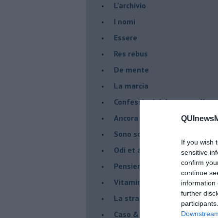
L'archivio
I nomi
Essere
Res rebus
De mente
La marcia
Confessioni del pappagallo
Ancora pensieri & disordine
QUInewsM
Sono solo parole
If you wish 
Odi et amo
sensitive in
confirm you
Pensieri in disordine sparso
continue se
Vitamina D
information 
further disc
La strada
participants
Caso & cambiamento
Downstream 