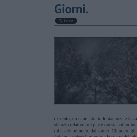
Giorni.
di vento, un cane latra in lontananza e la c
silenzio relativo, mi piace questa solitudi
mi lascio prendere dal sonno. Chiudere gli o
fatiche, lasciare il mondo e la sua realtà, 