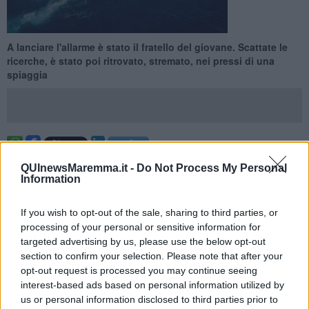
A lanciare l'allarme è stato il fratello del giovane. Scattate le
ricerche, è stato poi ritrovato, stremato, nei pressi di una
spiaggia
MONTE ARGENTARIO —
Ricerche via mare e cielo ieri per un
QUInewsMaremma.it -
Do Not Process My Personal
giovane turista di 26 anni, scomparso durante un'attività di
Information
snorkeling
e poi ritrovato, stremato nei pressi di una spiaggia.
A lanciare l'allarme, scattato nel tardo pomeriggio di ieri, è stato il
If you wish to opt-out of the sale, sharing to third parties, or
fratello: i due erano usciti insieme per fare snorkeling nelle acque
processing of your personal or sensitive information for
antistanti la spiaggia del Mar Morto a
Monte Argentario.
Dopo
targeted advertising by us, please use the below opt-out
quasi 2 ore, non lo vedeva e non riusciva più ad avere sue notizie.
section to confirm your selection. Please note that after your
opt-out request is processed you may continue seeing
interest-based ads based on personal information utilized by
us or personal information disclosed to third parties prior to