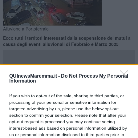
Alluvione a Portoferraio
Ecco tutti i territori interessati dalla sospensione dei mutui a
causa degli eventi alluvionali di Febbraio e Marzo 2025
QUInewsMaremma.it -
Do Not Process My Personal
Information
PROVINCIA DI LIVORNO —
L’Abi, Associazione Bancaria Italiana,
attraverso una nota fa sapere che ha "appena diffuso una lettera
circolare agli Associati nella quale segnala che è stata pubblicata,
If you wish to opt-out of the sale, sharing to third parties, or
sul sito del Dipartimento della Protezione Civile, l’Ordinanza del
processing of your personal or sensitive information for
Capo Dipartimento della Protezione Civile con cui è stata adottata
targeted advertising by us, please use the below opt-out
una misura di
sospensione del pagamento delle rate dei mutui,
section to confirm your selection. Please note that after your
in conseguenza degli eccezionali eventi meteorologici verificatisi dal
opt-out request is processed you may continue seeing
12 al 14 Febbraio 2025 nel territorio dei
Comuni di Isola del
interest-based ads based on personal information utilized by
Giglio, di Monte Argentario e di Orbetello
della provincia di
us or personal information disclosed to third parties prior to