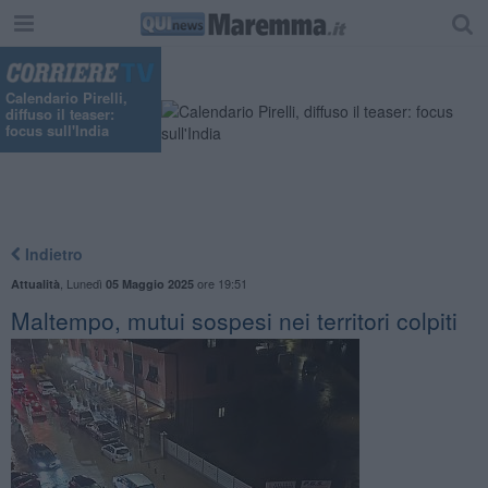
"
Calendario Pirelli,
diffuso il teaser:
focus sull'India
Indietro
,
Lunedì
ore 19:51
Attualità
05 Maggio 2025
Maltempo, mutui sospesi nei territori colpiti