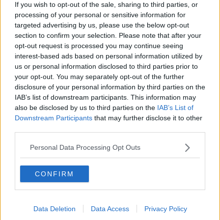
If you wish to opt-out of the sale, sharing to third parties, or
comunale ha chiuso per motivi precauzionali il tratto di via Aiaccia
processing of your personal or sensitive information for
che attraversa la cassa d'espansione del torrente Ugione e anche
targeted advertising by us, please use the below opt-out
in quello che prosegue nel territorio del Comune di
Collesalvetti
.
section to confirm your selection. Please note that after your
Anche lì le scuole rimarranno chiuse.
opt-out request is processed you may continue seeing
interest-based ads based on personal information utilized by
us or personal information disclosed to third parties prior to
your opt-out. You may separately opt-out of the further
In Val di Cornia le attività didattiche saranno sospese a
Piombino
,
disclosure of your personal information by third parties on the
San Vincenzo
e
Suvereto
.
IAB’s list of downstream participants. This information may
All'
Elba
le scuole di ogni ordine e grado saranno chiuse ovunque,
also be disclosed by us to third parties on the
IAB’s List of
ma il sindaco di
Portoferraio
Angelo Zini ha disposto la chiusura
Downstream Participants
that may further disclose it to other
anche di servizi educativi, centri diurni per disabili, giardini pubblici,
third parties.
impianti sportivi comunali e cimiteri.
Personal Data Processing Opt Outs
In
Maremma
, i sindaci che hanno disposto la chiusura delle scuole
sono quelli di
Capalbio
,
Monte Argentario
,
Orbetello
,
Manciano
,
Pitigliano
e
Sorano
. A
Grosseto
rimarranno chiuse solo le scuole
CONFIRM
superiori.
Anche a
Massa
sono state disposte chiusure, ma di cimiteri, parchi
pubblici e impianti sportivi all'aperto. E' stato anche sospeso il
Data Deletion
Data Access
Privacy Policy
mercato settimanale. A
Prato
ad essere chiuse sono le piste