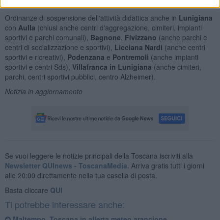
ciclabili a livello di sponda.
Ordinanze di sospensione dell'attività didattica anche in
Lunigiana
con
Aulla
(chiusi anche centri d'aggregazione, cimiteri, impianti
sportivi e parchi comunali),
Bagnone
,
Fivizzano
(anche parchi e
centri di socializzazione e sportivi),
Licciana Nardi
(anche centri
sportivi e ricreativi),
Podenzana
e
Pontremoli
(anche impianti
sportivi e centri Sds),
Villafranca in Lunigiana
(anche cimiteri,
parchi, centri sportivi pubblici, centro Alzheimer).
Notizia in aggiornamento
Se vuoi leggere le notizie principali della Toscana iscriviti alla
Newsletter QUInews - ToscanaMedia.
Arriva gratis tutti i giorni
alle 20:00 direttamente nella tua casella di posta.
Basta cliccare
QUI
Ti potrebbe interessare anche:
Maltempo, Toscana in allerta meteo arancione