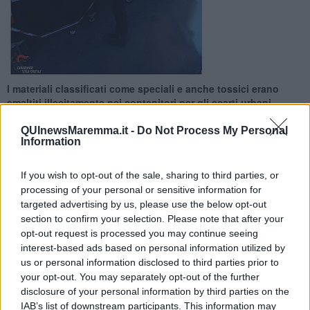
I materiali classificati come speciali e anche tossici erano
smaltiti illecitamente nei contenitori per gli scarti urbani.
Denuncia e sequestro
QUInewsMaremma.it -
Do Not Process My Personal
Information
If you wish to opt-out of the sale, sharing to third parties, or
processing of your personal or sensitive information for
MONTE ARGENTARIO —
Denuncia dei responsabili dell'impresa
targeted advertising by us, please use the below opt-out
edile e sequestro di rifiuti d'
amianto
smaltiti scaricandoli
section to confirm your selection. Please note that after your
direttamente dal cantiere ai cassonetti: è successo a Porto Santo
opt-out request is processed you may continue seeing
Stefano, territorio comunale di Monte Argentario dove i
interest-based ads based on personal information utilized by
provvedimenti sono scattati dopo la scoperta dei carabinieri
us or personal information disclosed to third parties prior to
forestali di Orbetello e di Santa Fiora effettuata col supporto dei
your opt-out. You may separately opt-out of the further
cittadini.
disclosure of your personal information by third parties on the
IAB’s list of downstream participants. This information may
L'impresa è stata sorpresa a trasportare e poi smaltire illecitamente