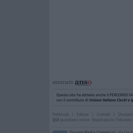
ASSOCIATO
Pubblicità
|
Editore
|
Contatti
|
Disclaim
QUI
quotidiano online - Registrazione Tribunale 
Toscana Media Channel srl
- Via Dei 