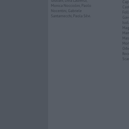
Giuliani, Dina Laurenzi,
Cap
Monica Nocciolini, Paolo
Cast
Nocentini, Gabriele
Fol
Santarnecchi, Paola Silvi.
Gav
Isol
Mag
Man
Mas
Mon
Orb
Roc
Scar