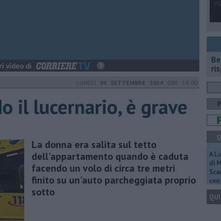
​B
ri
LUNEDÌ
09 SETTEMBRE 2024
ORE 18:00
o il lucernario, è grave
Q
La donna era salita sul tetto
dell'appartamento quando è caduta
A L
di 
facendo un volo di circa tre metri
Scar
finito su un'auto parcheggiata proprio
con 
sotto
QUI