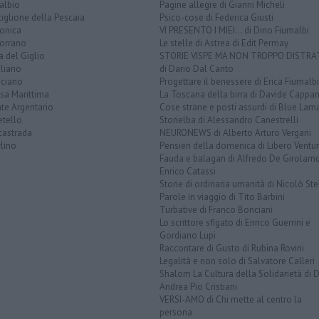
albio
Pagine allegre di Gianni Micheli
iglione della Pescaia
Psico-cose di Federica Giusti
lonica
VI PRESENTO I MIEI... di Dino Fiumalbi
orrano
Le stelle di Astrea di Edit Permay
a del Giglio
STORIE VISPE MA NON TROPPO DISTR
liano
di Dario Dal Canto
ciano
Progettare il benessere di Erica Fiumalbi
sa Marittima
La Toscana della birra di Davide Cappan
te Argentario
Cose strane e posti assurdi di Blue Lam
etello
Storielba di Alessandro Canestrelli
castrada
NEURONEWS di Alberto Arturo Vergani
lino
Pensieri della domenica di Libero Ventur
Fauda e balagan di Alfredo De Girolam
Enrico Catassi
Storie di ordinaria umanità di Nicolò Ste
Parole in viaggio di Tito Barbini
Turbative di Franco Bonciani
Lo scrittore sfigato di Enrico Guerrini e
Gordiano Lupi
Raccontare di Gusto di Rubina Rovini
Legalità e non solo di Salvatore Calleri
Shalom La Cultura della Solidarietà di 
Andrea Pio Cristiani
VERSI-AMO di Chi mette al centro la
persona