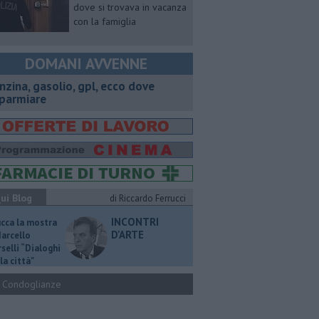
dove si trovava in vacanza
con la famiglia
DOMANI AVVENNE
enzina, gasolio, gpl, ecco dove
sparmiare
ui Blog
di Riccardo Ferrucci
INCONTRI
ucca la mostra
D'ARTE
Marcello
selli “Dialoghi
la città"
Condoglianze