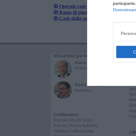
participants
Operaio cade dall'impalcatura, volo d
Downstream 
Ramo di pino si spezza e cade nel parc
Cade dalla spalletta del ponte, grave
Persona
REDAZIONE QUI NEWS
CAT
Cro
Marco Migli
Poli
Direttore Responsabile
Attu
Eco
Cult
Pietro Mattonai
Spo
Redattore
Spet
Inte
Opi
Imp
Collaboratori
Pro
Marcella Bitozzi, Sergio
Braccini, Michele Bufalino,
Valentina Caffieri, Linda
CO