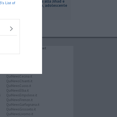
Inneggiava alla Jihad e
B’s List of
al nazismo, adolescente
arrestato
IL NETWORK QuiNews.net
QuiNewsAbetone.it
QuiNewsAmiata.it
QuiNewsAnimali.it
QuiNewsArezzo.it
QuiNewsCasentino.it
QuiNewsCecina.it
QuiNewsChianti.it
QuiNewsCuoio.it
QuiNewsElba.it
i
QuiNewsEmpolese.it
QuiNewsFirenze.it
QuiNewsGarfagnana.it
QuiNewsGrosseto.it
QuiNewsLivorno.it