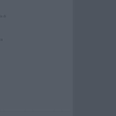
le di
zzi