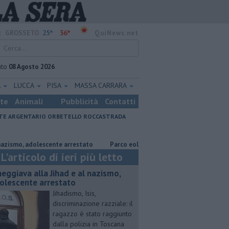
25°
36°
:
GROSSETO
QuiNews.net
ato
08 Agosto 2026
A
LUCCA
PISA
MASSA CARRARA
ste
Animali
Pubblicità
Contatti
E ARGENTARIO
ORBETELLO
ROCCASTRADA
o, adolescente arrestato
Parco eolico in mare, Confagricoltura contrari
L'articolo di ieri più letto
neggiava alla Jihad e al nazismo,
olescente arrestato
Jihadismo, Isis,
discriminazione razziale: il
ragazzo è stato raggiunto
dalla polizia in Toscana