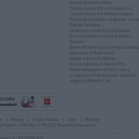
Eureka! di Nausica Manzi
Tabasco senza filtro di Tabasco n.6
Ci vuole un fisico di Michele Campisi
Economia e territorio, da globale a loca
Daniele Salvadori
La dama a scacchi di Carlo Belciani
Due chiacchiere in cucina di Sabrina
Rossello
Storie dell'altro secolo di Marcella Bito
Easy ridere di Dario Greco
Legami d'amore di Malena ...
Musica e dintorni di Fausto Pirìto
Parole milonguere di Maria Caruso
Lo sguardo di Don Armando Zappolini
Leggere di Roberto Cerri
er
|
Privacy
|
Privacy Nielsen
|
Durc
|
Provider
di Firenze n. 5935 del 27.09.2013. Powered by
Aperion.it
Martelli, 8 - 50129 FIRENZE