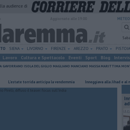
alla audience di
o
Aggiornato alle 19:00
METEO
Sab
ETO
SIENA
LIVORNO
FIRENZE
AREZZO
PRATO
PISTOI
Lavoro
Cultura e Spettacolo
Eventi
Sport
Blog
Intervi
A
GAVORRANO
ISOLA DEL GIGLIO
MAGLIANO
MANCIANO
MASSA MARITTIMA
MONT
estate torrida anticipa la vendemmia
Inneggiava alla Jihad e al nazism
In
ad