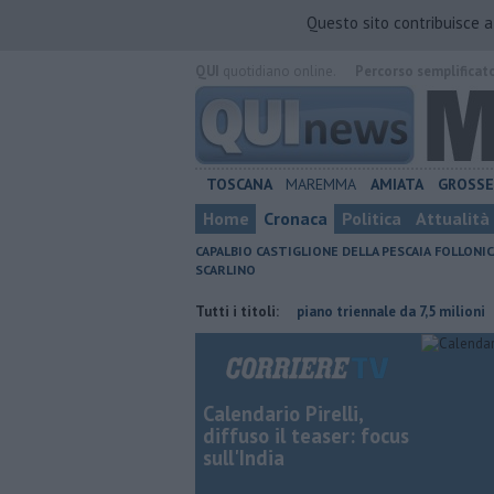
Questo sito contribuisce 
QUI
quotidiano online.
Percorso semplificat
TOSCANA
MAREMMA
AMIATA
GROSS
Home
Cronaca
Politica
Attualità
CAPALBIO
CASTIGLIONE DELLA PESCAIA
FOLLONIC
SCARLINO
coltura contraria
Porti regionali, piano triennale da 7,5 milioni
Tutti i titoli:
L'
Calendario Pirelli,
diffuso il teaser: focus
sull'India