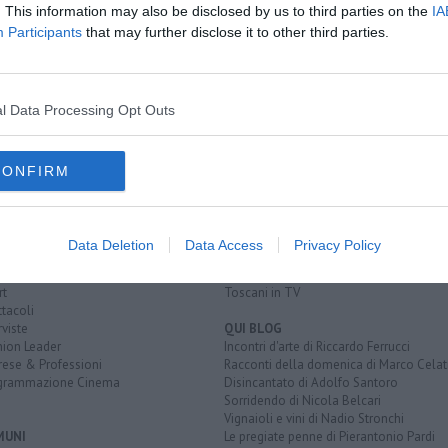
. This information may also be disclosed by us to third parties on the
IA
i 6 metri
Participants
that may further disclose it to other third parties.
o, due feriti
 un giovane
l Data Processing Opt Outs
CONFIRM
EGORIE
RUBRICHE
naca
Le notizie di oggi
tica
Più Letti della settimana
alità
Più Letti del mese
Data Deletion
Data Access
Privacy Policy
nomia
Archivio Notizie
ura
Persone
rt
Toscani in TV
tacoli
rviste
QUI BLOG
nion Leader
Incontri d'arte di Riccardo Ferrucci
rese & Professioni
Racconti della domenica di Marco Celat
grammazione Cinema
Disincantato di Adolfo Santoro
Sorridendo di Nicola Belcari
Vignaioli e vini di Nadio Stronchi
MUNI
Le pregiate penne di Pierantonio Pardi