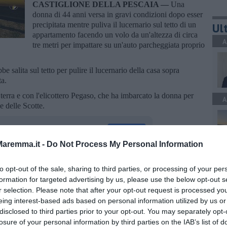
CASTIGLIONE DELLA PESCAIA —
Una
donna di 44 anni versa in gravi condizioni dopo esser
precipitata mentre puliva il lucernario sul tetto di un
Ult
appartamento facendo un volo da un'altezza di circa
A
tre metri per impattare su un'auto parcheggiata proprio
 salita sul tetto per pulire il lucernario della casa sopra
ta.
terra e con l'elicottero Pegaso, che ha imbarcato la donna per
A
e delle Scotte.
aremma.it -
Do Not Process My Personal Information
A
to opt-out of the sale, sharing to third parties, or processing of your per
oscana iscriviti alla
Newsletter QUInews - ToscanaMedia.
formation for targeted advertising by us, please use the below opt-out s
amente nella tua casella di posta.
r selection. Please note that after your opt-out request is processed y
eing interest-based ads based on personal information utilized by us or
disclosed to third parties prior to your opt-out. You may separately opt-
C
losure of your personal information by third parties on the IAB’s list of