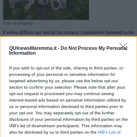
Foto di archivio
Il video diffuso sui social ha portato i carabinieri forestali sulle
tracce dell'autore del filmato che è stato sanzionato
QUInewsMaremma.it -
Do Not Process My Personal
Information
If you wish to opt-out of the sale, sharing to third parties, or
processing of your personal or sensitive information for
GROSSETO —
E' stato multato dai
carabinieri forestali
per aver
targeted advertising by us, please use the below opt-out
fatto sorvolare un drone, senza autorizzazione, sulla riserva
section to confirm your selection. Please note that after your
Diaccia Botrona
a Castiglione della Pescaia nella Maremma
opt-out request is processed you may continue seeing
grossetana.
interest-based ads based on personal information utilized by
L'uomo, come ricostruito, aveva effettuato delle riprese con
us or personal information disclosed to third parties prior to
l'apparecchio sopra all'area naturalistica, dove però lo
spazio
your opt-out. You may separately opt-out of the further
aereo è interdetto
ad attività di volo come quella col drone per non
disclosure of your personal information by third parties on the
disturbare la flora e la fauna.
IAB’s list of downstream participants. This information may
also be disclosed by us to third parties on the
IAB’s List of