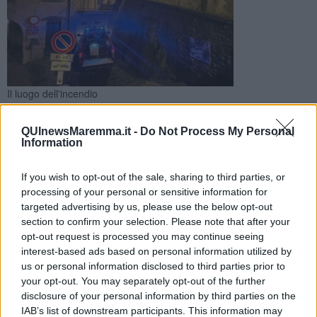
Il luogo dell'incendio
L'allarme è stato lanciato dai vicini e quando i vigili del fuoco
hanno avuto ragione del rogo hanno notato seri danni alle
QUInewsMaremma.it -
Do Not Process My Personal
strutture portanti
Information
If you wish to opt-out of the sale, sharing to third parties, or
processing of your personal or sensitive information for
targeted advertising by us, please use the below opt-out
section to confirm your selection. Please note that after your
CASTIGLIONE DELLA PESCAIA —
Il fumo dalle finestre ha messo
opt-out request is processed you may continue seeing
in allarme i vicini. E in effetti in quella casa di Buriano, a Castiglione
interest-based ads based on personal information utilized by
della Pescaia, era scoppiato un incendio che potrebbe aver
us or personal information disclosed to third parties prior to
compromesso anche le strutture portanti dell'appartamento, una
your opt-out. You may separately opt-out of the further
trave in particolare.
disclosure of your personal information by third parties on the
Paura ieri sera nel centro storico del borgo. E' lì che è intervenuta
IAB’s list of downstream participants. This information may