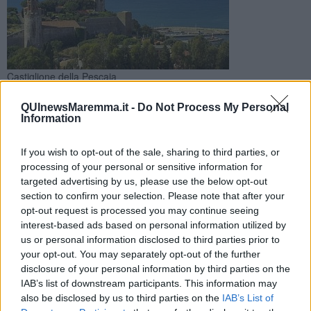
Castiglione della Pescaia
Follonica, Castiglione della Pescaia, Viareggio, San Vincenzo
QUInewsMaremma.it -
Do Not Process My Personal
e Grosseto nella top 50 delle destinazioni scelte per il ponte
Information
If you wish to opt-out of the sale, sharing to third parties, or
processing of your personal or sensitive information for
targeted advertising by us, please use the below opt-out
section to confirm your selection. Please note that after your
TOSCANA —
Ci sono anche 5 mete toscane tra quelle più
opt-out request is processed you may continue seeing
gettonate per il ponte di Ferragosto. E' quanto emerge dalla
interest-based ads based on personal information utilized by
classifica delle 50 destinazioni preferite dagli italiani, stilata dal
portale di prenotazione di case e vacanze
Holidu
,
us or personal information disclosed to third parties prior to
confrontando prezzi e numero medio di persone per ciascuna
your opt-out. You may separately opt-out of the further
destinazione.
disclosure of your personal information by third parties on the
IAB’s list of downstream participants. This information may
La Sardegna stacca tutte le regioni e conferma il suo primato con
also be disclosed by us to third parties on the
IAB’s List of
ben 10 destinazioni nella classifica, di cui 3 tra le prime dieci.