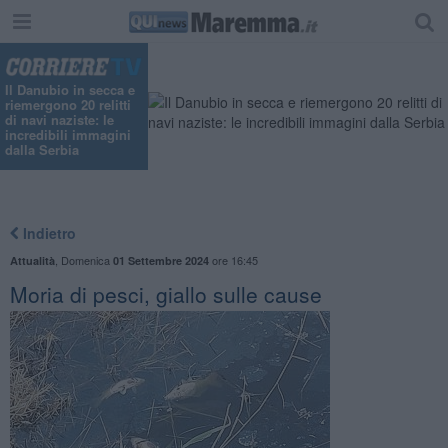
"
Il Danubio in secca e
riemergono 20 relitti
di navi naziste: le
incredibili immagini
dalla Serbia
Indietro
,
Domenica
ore 16:45
Attualità
01 Settembre 2024
Moria di pesci, giallo sulle cause