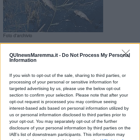
Foto d'archivio
Dopo i sopralluoghi dell'amministrazione comunale con
l'ispettore ambientale e la Municipale è stato richiesto
QUInewsMaremma.it -
Do Not Process My Personal
l'intervento dell'Arpat
Information
If you wish to opt-out of the sale, sharing to third parties, or
processing of your personal or sensitive information for
targeted advertising by us, please use the below opt-out
section to confirm your selection. Please note that after your
CASTIGLIONE DELLA PESCAIA —
E' giallo sulle cause che a
opt-out request is processed you may continue seeing
Castiglione della Pescaia hanno provocato una moria di pesci sia
interest-based ads based on personal information utilized by
nell'Allacciantino che alla Casa Rossa. L'ipotesi più accreditata è
us or personal information disclosed to third parties prior to
che si tratti di un fenomeno legato all'anossia, la mancanza di
your opt-out. You may separately opt-out of the further
sufficiente ossigeno nelle acqua dovuta al caldo estremo.
L'assenza di piogge potrebbe aver messo il carico da 11 non
disclosure of your personal information by third parties on the
consentendo un adeguato ricambio di acqua.
IAB’s list of downstream participants. This information may