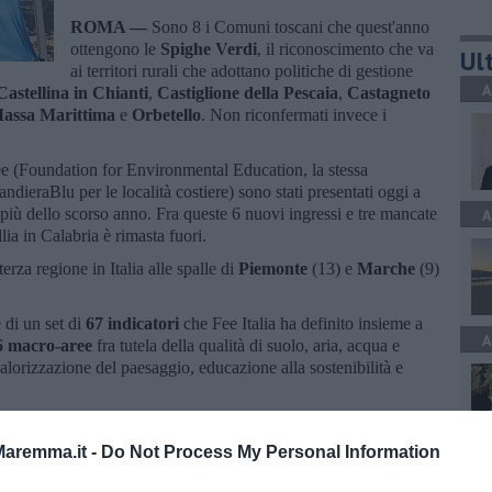
ROMA —
Sono 8 i Comuni toscani che quest'anno
ottengono le
Spighe Verdi
, il riconoscimento che va
Ult
ai territori rurali che adottano politiche di gestione
A
Castellina in Chianti
,
Castiglione della Pescaia
,
Castagneto
assa Marittima
e
Orbetello
. Non riconfermati invece i
Fee (Foundation for Environmental Education, la stessa
dieraBlu per le località costiere) sono stati presentati oggi a
n più dello scorso anno. Fra queste 6 nuovi ingressi e tre mancate
A
lia in Calabria è rimasta fuori.
 terza regione in Italia alle spalle di
Piemonte
(13) e
Marche
(9)
 di un set di
67 indicatori
che Fee Italia ha definito insieme a
A
6 macro-aree
fra tutela della qualità di suolo, aria, acqua e
alorizzazione del paesaggio, educazione alla sostenibilità e
aremma.it -
Do Not Process My Personal Information
C