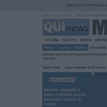
Questo sito contribuisce 
QUI
quotidiano online.
Percorso semplificat
TOSCANA
MAREMMA
AMIATA
GROSS
Home
Cronaca
Politica
Attualità
CAPALBIO
CASTIGLIONE DELLA PESCAIA
FOLLONIC
SCARLINO
coltura contraria
Porti regionali, piano triennale da 7,5 milioni
Tutti i titoli:
L'
Brescia, incendio e
paura nell'Alto Garda:
evacuate decine di
turisti