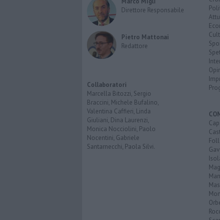
Marco Migli
Poli
Direttore Responsabile
Attu
Eco
Cult
Pietro Mattonai
Spo
Redattore
Spet
Inte
Opi
Imp
Collaboratori
Pro
Marcella Bitozzi, Sergio
Braccini, Michele Bufalino,
Valentina Caffieri, Linda
CO
Giuliani, Dina Laurenzi,
Cap
Monica Nocciolini, Paolo
Cast
Nocentini, Gabriele
Fol
Santarnecchi, Paola Silvi.
Gav
Isol
Mag
Man
Mas
Mon
Orb
Roc