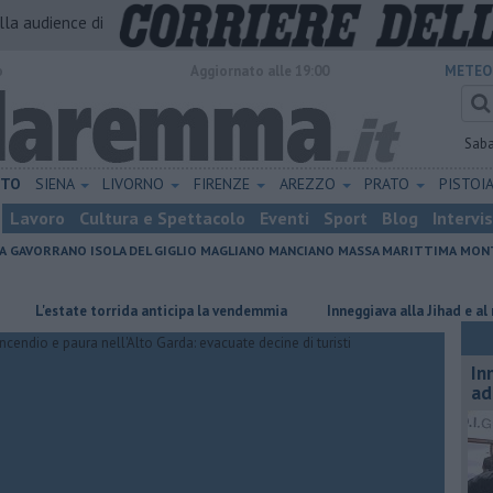
alla audience di
o
Aggiornato alle 19:00
METEO
Sab
ETO
SIENA
LIVORNO
FIRENZE
AREZZO
PRATO
PISTOI
Lavoro
Cultura e Spettacolo
Eventi
Sport
Blog
Intervi
A
GAVORRANO
ISOLA DEL GIGLIO
MAGLIANO
MANCIANO
MASSA MARITTIMA
MONT
estate torrida anticipa la vendemmia
Inneggiava alla Jihad e al nazism
In
ad