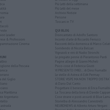
tica
Più Letti della settimana
alità
Più Letti del mese
nomia
Archivio Notizie
ura
Persone
rt
Toscani in TV
tacoli
rviste
QUI BLOG
nion Leader
Disincantato di Adolfo Santoro
rese & Professioni
Incontri d'arte di Riccardo Ferrucci
grammazione Cinema
Racconti della domenica di Marco Celat
Sorridendo di Nicola Belcari
Vignaioli e vini di Nadio Stronchi
MUNI
Le pregiate penne di Pierantonio Pardi
albio
Pagine allegre di Gianni Micheli
iglione della Pescaia
Psico-cose di Federica Giusti
lonica
VI PRESENTO I MIEI... di Dino Fiumalbi
orrano
Le stelle di Astrea di Edit Permay
a del Giglio
STORIE VISPE MA NON TROPPO DISTR
liano
di Dario Dal Canto
ciano
Progettare il benessere di Erica Fiumalbi
sa Marittima
La Toscana della birra di Davide Cappan
te Argentario
Cose strane e posti assurdi di Blue Lam
etello
Storielba di Alessandro Canestrelli
castrada
NEURONEWS di Alberto Arturo Vergani