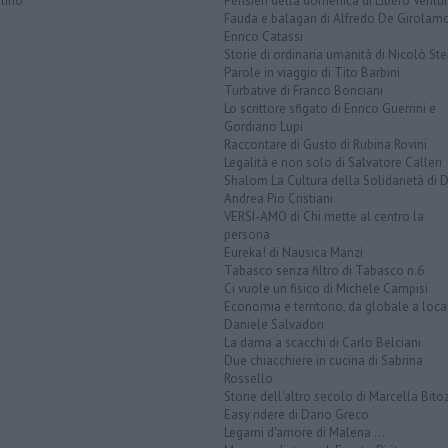
lino
Pensieri della domenica di Libero Ventur
Fauda e balagan di Alfredo De Girolam
Enrico Catassi
Storie di ordinaria umanità di Nicolò Ste
Parole in viaggio di Tito Barbini
Turbative di Franco Bonciani
Lo scrittore sfigato di Enrico Guerrini e
Gordiano Lupi
Raccontare di Gusto di Rubina Rovini
Legalità e non solo di Salvatore Calleri
Shalom La Cultura della Solidarietà di 
Andrea Pio Cristiani
VERSI-AMO di Chi mette al centro la
persona
Eureka! di Nausica Manzi
Tabasco senza filtro di Tabasco n.6
Ci vuole un fisico di Michele Campisi
Economia e territorio, da globale a loca
Daniele Salvadori
La dama a scacchi di Carlo Belciani
Due chiacchiere in cucina di Sabrina
Rossello
Storie dell'altro secolo di Marcella Bito
Easy ridere di Dario Greco
Legami d'amore di Malena ...