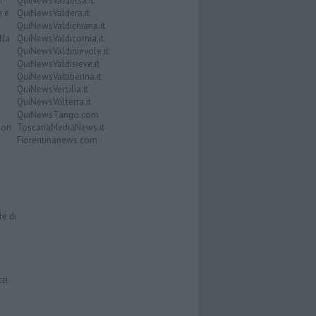
i
QuiNewsValdelsa.it
o e
QuiNewsValdera.it
QuiNewsValdichiana.it
lla
QuiNewsValdicornia.it
QuiNewsValdinievole.it
QuiNewsValdisieve.it
QuiNewsValtiberina.it
QuiNewsVersilia.it
QuiNewsVolterra.it
QuiNewsTango.com
Don
ToscanaMediaNews.it
Fiorentinanews.com
le di
zzi