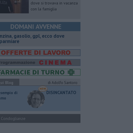
dove si trovava in vacanza
con la famiglia
DOMANI AVVENNE
enzina, gasolio, gpl, ecco dove
sparmiare
ui Blog
di Adolfo Santoro
DISINCANTATO
esempio di
ismo
Condoglianze