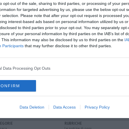
to opt-out of the sale, sharing to third parties, or processing of your per
formation for targeted advertising by us, please use the below opt-out s
oscana iscriviti alla
Newsletter QUInews - ToscanaMedia.
r selection. Please note that after your opt-out request is processed y
amente nella tua casella di posta.
eing interest-based ads based on personal information utilized by us or
disclosed to third parties prior to your opt-out. You may separately opt-
losure of your personal information by third parties on the IAB’s list of
. This information may also be disclosed by us to third parties on the
IA
Participants
that may further disclose it to other third parties.
Blu
alia
a i minerali
l Data Processing Opt Outs
 in chianti
castiglione della pescaia
castagneto carducci
ima
orbetello
fiesole
rai 1
fee
italia
calabria
toscana
CONFIRM
nfagricoltura
Data Deletion
Data Access
Privacy Policy
EGORIE
RUBRICHE
naca
Le notizie di oggi