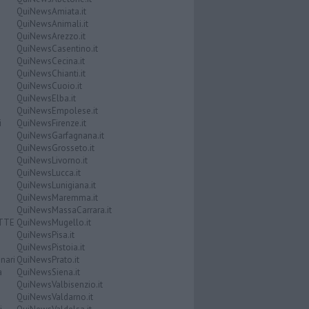
QuiNewsAmiata.it
QuiNewsAnimali.it
QuiNewsArezzo.it
QuiNewsCasentino.it
QuiNewsCecina.it
QuiNewsChianti.it
QuiNewsCuoio.it
QuiNewsElba.it
QuiNewsEmpolese.it
i
QuiNewsFirenze.it
QuiNewsGarfagnana.it
QuiNewsGrosseto.it
QuiNewsLivorno.it
QuiNewsLucca.it
QuiNewsLunigiana.it
QuiNewsMaremma.it
QuiNewsMassaCarrara.it
ATTE
QuiNewsMugello.it
QuiNewsPisa.it
QuiNewsPistoia.it
nari
QuiNewsPrato.it
a
QuiNewsSiena.it
QuiNewsValbisenzio.it
QuiNewsValdarno.it