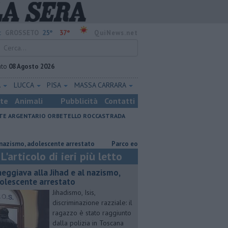
25°
37°
:
GROSSETO
QuiNews.net
ato
08 Agosto 2026
A
LUCCA
PISA
MASSA CARRARA
ste
Animali
Pubblicità
Contatti
E ARGENTARIO
ORBETELLO
ROCCASTRADA
o, adolescente arrestato
Parco eolico in mare, Confagricoltura contrari
L'articolo di ieri più letto
neggiava alla Jihad e al nazismo,
olescente arrestato
Jihadismo, Isis,
discriminazione razziale: il
ragazzo è stato raggiunto
dalla polizia in Toscana