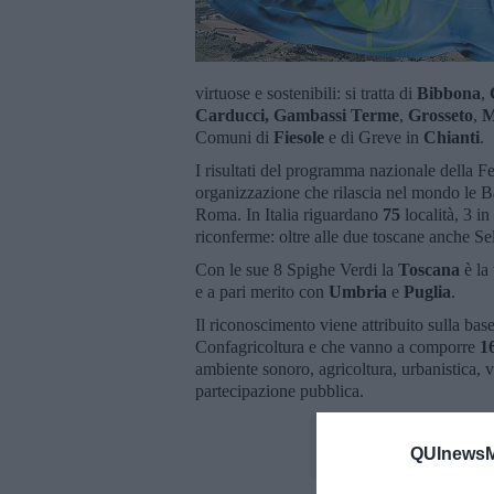
virtuose e sostenibili: si tratta di
Bibbona
,
Carducci,
Gambassi Terme
,
Grosseto
,
M
Comuni di
Fiesole
e di Greve in
Chianti
.
I risultati del programma nazionale della 
organizzazione che rilascia nel mondo le Ban
Roma. In Italia riguardano
75
località, 3 i
riconferme: oltre alle due toscane anche Sel
Con le sue 8 Spighe Verdi la
Toscana
è la
e a pari merito con
Umbria
e
Puglia
.
Il riconoscimento viene attribuito sulla base
Confagricoltura e che vanno a comporre
1
ambiente sonoro, agricoltura, urbanistica, v
partecipazione pubblica.
QUInewsM