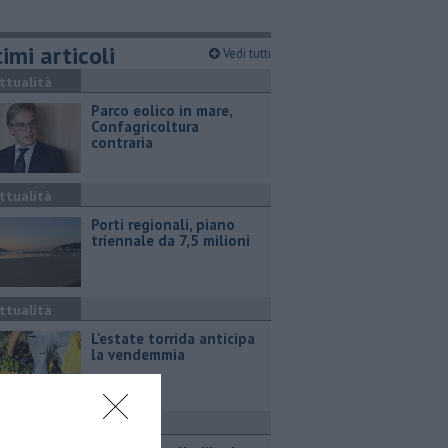
imi articoli
Vedi tutti
ttualità
Parco eolico in mare,
Confagricoltura
contraria
ttualità
Porti regionali, piano
triennale da 7,5 milioni
ttualità
L'estate torrida anticipa
la vendemmia
ronaca