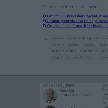
Ti potrebbe interessare anche:
Granchi alieni nei mari toscani, strage
Il robot granchio a caccia di plastica 
Granchio blu e fungo delle viti, fond
Tag
crostacei
castiglione della pescaia
orbe
piombino
rosmarino
coldiretti
vitami
callinectes sapidus
mediterraneo
ocean
carapace
gasteropodi
bivalvi
ecosis
REDAZIONE QUI NEWS
CAT
Cro
Marco Migli
Poli
Direttore Responsabile
Attu
Eco
Cult