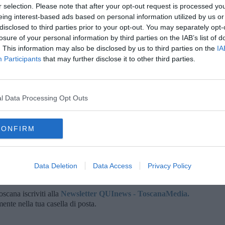
erica
, ma negli ultimi decenni si è introdotto in diverse aree
r selection. Please note that after your opt-out request is processed y
to segnalato la prima volta nel
1949
nel Mediterraneo e negli
eing interest-based ads based on personal information utilized by us or
tto in Adriatico, in prossimità di lagune ed estuari.
disclosed to third parties prior to your opt-out. You may separately opt-
o a 20 centimetri
di color bruno-verdastro, con macchie
losure of your personal information by third parties on the IAB’s list of
 zampe blu e lunghe chele blu all’estremità. È un
predatore
che
. This information may also be disclosed by us to third parties on the
IA
piccoli pesci, vermi e meduse, fino a cibarsi anche di materiale
Participants
that may further disclose it to other third parties.
a di una specie altamente competitiva che può comportare
danni
a evidenziare anche l’impatto sulle specie algali di cui può nutrirsi
l Data Processing Opt Outs
in genere.
sulta una opzione impossibile, recenti studi hanno spinto a
consentirne la commercializzazione.
CONFIRM
Data Deletion
Data Access
Privacy Policy
oscana iscriviti alla
Newsletter QUInews - ToscanaMedia.
amente nella tua casella di posta.