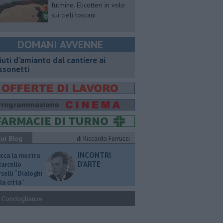
fulmine. Elicotteri in volo
sui cieli toscani
DOMANI AVVENNE
fiuti d'amianto dal cantiere ai
ssonetti
ui Blog
di Riccardo Ferrucci
INCONTRI
ucca la mostra
D'ARTE
Marcello
selli “Dialoghi
la città"
Condoglianze