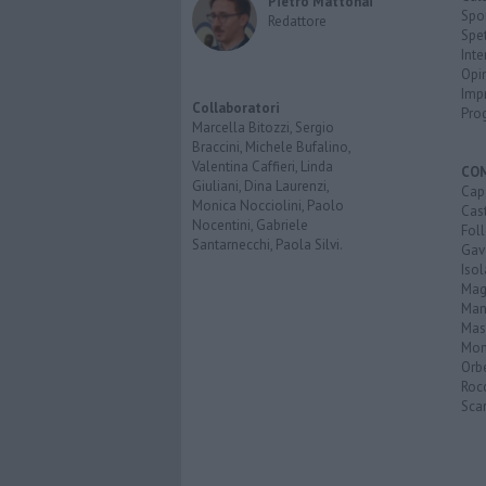
Pietro Mattonai
Spo
Redattore
Spet
Inte
Opi
Imp
Collaboratori
Pro
Marcella Bitozzi, Sergio
Braccini, Michele Bufalino,
Valentina Caffieri, Linda
CO
Giuliani, Dina Laurenzi,
Cap
Monica Nocciolini, Paolo
Cast
Nocentini, Gabriele
Fol
Santarnecchi, Paola Silvi.
Gav
Isol
Mag
Man
Mas
Mon
Orb
Roc
Scar