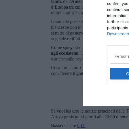
Uniti
, dell’
America centrale
e del
sud Am
confirm you
d’Europa tra cui il Mar Mediterraneo. È sta
continue se
ultimi anni si è ampiamente diffuso soprattu
information 
L'animale presenta un
largo carapace, fin
further disc
biancastre con una lunga spina ai due lati,
participants
si nutre di gasteropodi, bivalvi, crostacei, 
Downstream 
vegetale e rifiuti.
Come spiegato dalla stessa Arpat, si tratt
agli ecosistemi
. Tra gli effetti negativi è d
Persona
e anche sulla pesca e le attività produttive 
Cosa fare allora? L'
eradicazione
ad oggi ri
considerare il granchio blu un alimento e 
Se vuoi leggere le notizie principali della T
Arriva gratis tutti i giorni alle 20:00 dirett
Basta cliccare
QUI