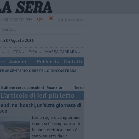
25°
37°
:
GROSSETO
QuiNews.net
rdì
07 Agosto 2026
A
LUCCA
PISA
MASSA CARRARA
ste
Animali
Pubblicità
Contatti
E ARGENTARIO
ORBETELLO
ROCCASTRADA
rca consulenti finanziari
Terrorismo e propaganda nazista, adolescente
L'articolo di ieri più letto
cendi nei boschi, un'altra giornata di
oco
Dei 5 roghi divampati, uno
si uno si è sviluppato sotto
la linea elettrica e uno è
stato causato da un