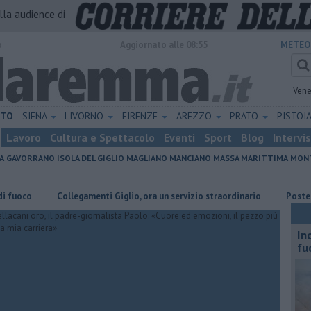
alla audience di
o
Aggiornato alle 08:55
METEO
Vene
ETO
SIENA
LIVORNO
FIRENZE
AREZZO
PRATO
PISTOI
Lavoro
Cultura e Spettacolo
Eventi
Sport
Blog
Intervi
A
GAVORRANO
ISOLA DEL GIGLIO
MAGLIANO
MANCIANO
MASSA MARITTIMA
MONT
Collegamenti Giglio, ora un servizio straordinario
Poste Italiane ce
In
fu