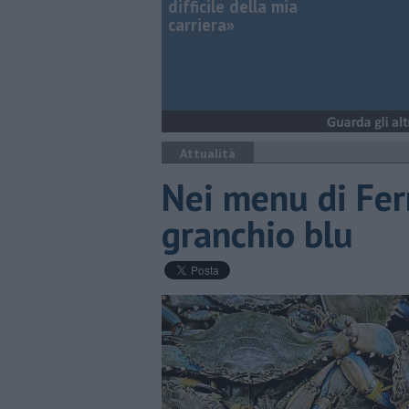
difficile della mia
carriera»
Attualità
Nei menu di Fer
granchio blu