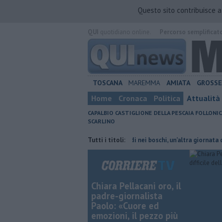
Questo sito contribuisce 
QUI
quotidiano online.
Percorso semplificat
TOSCANA
MAREMMA
AMIATA
GROSS
Home
Cronaca
Politica
Attualità
CAPALBIO
CASTIGLIONE DELLA PESCAIA
FOLLONIC
SCARLINO
 adolescente arrestato
Incendi nei boschi, un'altra giornata di fuoco
Tutti i titoli:
Chiara Pellacani oro, il
padre-giornalista
Paolo: «Cuore ed
emozioni, il pezzo più