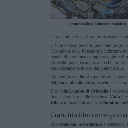
Il granchio blu (Callinectes sapidus)
ecosistemi marini - si scopre risorsa della 
C'è chi tenta di pescarlo per conto proprio 
Castiglione della Pescaia si è addirittura fa
banchi di un numero sempre maggiore di
s
Orbetello pesca lacunare, dato che proprio 
pericolosamente invaso dal granchio blu.
Ora però la vendita si espande, anche perché
8,95 euro al chilo circa
, rispetto ai 15 eur
E se nella
Laguna di Orbetello
è stato reg
tirati su con le reti alle Secche di
Vada
, me
Elba
e ultimamente anche a
Piombino
nel
Granchio blu: come gustar
Al
rosmarino
, in
insalata
alla veneziana,