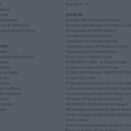
rt
Toscani in TV
tacoli
rviste
QUI BLOG
nion Leader
Incontri d'arte di Riccardo Ferrucci
rese & Professioni
Racconti della domenica di Marco Celat
grammazione Cinema
Disincantato di Adolfo Santoro
Sorridendo di Nicola Belcari
Vignaioli e vini di Nadio Stronchi
MUNI
Le pregiate penne di Pierantonio Pardi
albio
Pagine allegre di Gianni Micheli
iglione della Pescaia
Psico-cose di Federica Giusti
lonica
VI PRESENTO I MIEI... di Dino Fiumalbi
orrano
Le stelle di Astrea di Edit Permay
a del Giglio
STORIE VISPE MA NON TROPPO DISTR
liano
di Dario Dal Canto
ciano
Progettare il benessere di Erica Fiumalbi
sa Marittima
La Toscana della birra di Davide Cappan
te Argentario
Cose strane e posti assurdi di Blue Lam
etello
Storielba di Alessandro Canestrelli
castrada
NEURONEWS di Alberto Arturo Vergani
lino
Pensieri della domenica di Libero Ventur
Fauda e balagan di Alfredo De Girolam
Enrico Catassi
Storie di ordinaria umanità di Nicolò Ste
Parole in viaggio di Tito Barbini