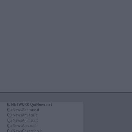
IL NETWORK QuiNews.net
QuiNewsAbetone.it
QuiNewsAmiata.it
QuiNewsAnimali.it
QuiNewsArezzo.it
QuiNewsCasentino.it