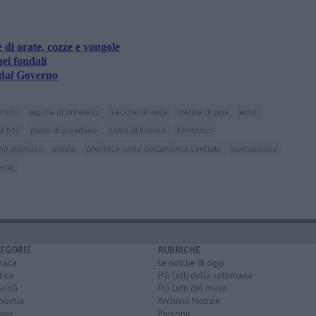
 di orate, cozze e vongole
nei fondali
i dal Governo
tello
laguna di orbetello
secche di vada
marina di pisa
arno
na b12
porto di piombino
porto di livorno
bentonici
o atlantico
areale
province unite dell'america centrale
sud america
tema
EGORIE
RUBRICHE
naca
Le notizie di oggi
tica
Più Letti della settimana
alità
Più Letti del mese
nomia
Archivio Notizie
ura
Persone