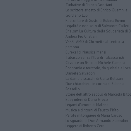
Turbative di Franco Bonciani
Lo scrittore sfigato di Enrico Guerrini e
Gordiano Lupi
Raccontare di Gusto di Rubina Rovini
Legalità e non solo di Salvatore Calleri
Shalom La Cultura della Solidarietà di 
Andrea Pio Cristiani
VERSI-AMO di Chi mette al centro la
persona
Eureka! di Nausica Manzi
Tabasco senza filtro di Tabasco n.6
Ci vuole un fisico di Michele Campisi
Economia e territorio, da globale a loca
Daniele Salvadori
La dama a scacchi di Carlo Belciani
Due chiacchiere in cucina di Sabrina
Rossello
Storie dell'altro secolo di Marcella Bito
Easy ridere di Dario Greco
Legami d'amore di Malena ...
Musica e dintorni di Fausto Pirìto
Parole milonguere di Maria Caruso
Lo sguardo di Don Armando Zappolini
Leggere di Roberto Cerri