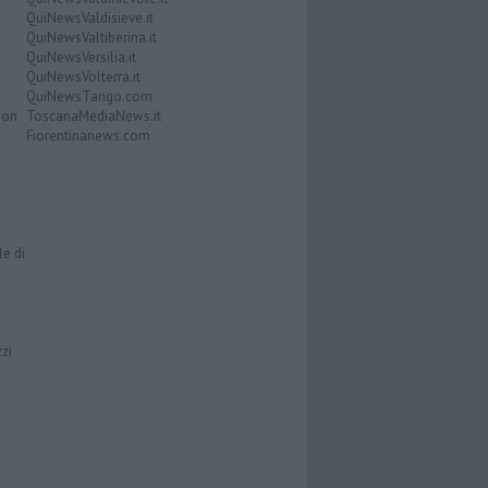
QuiNewsValdisieve.it
QuiNewsValtiberina.it
QuiNewsVersilia.it
QuiNewsVolterra.it
QuiNewsTango.com
Don
ToscanaMediaNews.it
Fiorentinanews.com
le di
zzi