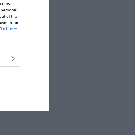
ou may
 personal
out of the
 downstream
B’s List of