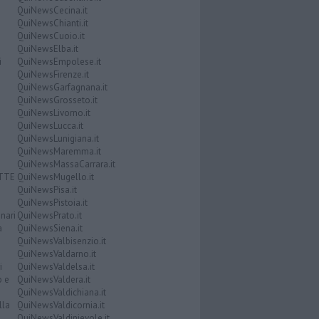
QuiNewsCecina.it
QuiNewsChianti.it
QuiNewsCuoio.it
QuiNewsElba.it
i
QuiNewsEmpolese.it
QuiNewsFirenze.it
QuiNewsGarfagnana.it
QuiNewsGrosseto.it
QuiNewsLivorno.it
QuiNewsLucca.it
QuiNewsLunigiana.it
QuiNewsMaremma.it
QuiNewsMassaCarrara.it
ATTE
QuiNewsMugello.it
QuiNewsPisa.it
QuiNewsPistoia.it
nari
QuiNewsPrato.it
a
QuiNewsSiena.it
QuiNewsValbisenzio.it
QuiNewsValdarno.it
i
QuiNewsValdelsa.it
o e
QuiNewsValdera.it
QuiNewsValdichiana.it
lla
QuiNewsValdicornia.it
QuiNewsValdinievole.it