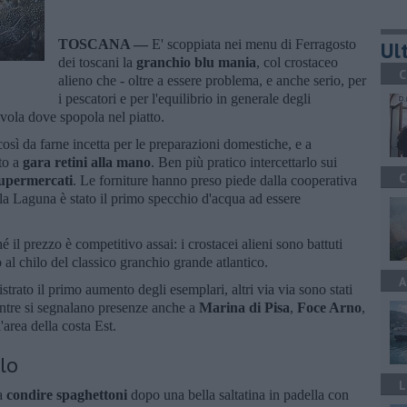
TOSCANA —
E' scoppiata nei menu di Ferragosto
Ult
dei toscani la
granchio blu mania
, col crostaceo
C
alieno che - oltre a essere problema, e anche serio, per
i pescatori e per l'equilibrio in generale degli
tavola dove spopola nel piatto.
così da farne incetta per le preparazioni domestiche, e a
tto a
gara retini alla mano
. Ben più pratico intercettarlo sui
C
upermercati
. Le forniture hanno preso piede dalla cooperativa
la Laguna è stato il primo specchio d'acqua ad essere
 il prezzo è competitivo assai: i crostacei alieni sono battuti
o al chilo del classico granchio grande atlantico.
A
istrato il primo aumento degli esemplari, altri via via sono stati
ntre si segnalano presenze anche a
Marina di Pisa
,
Foce Arno
,
l'area della costa Est.
lo
L
 a
condire spaghettoni
dopo una bella saltatina in padella con