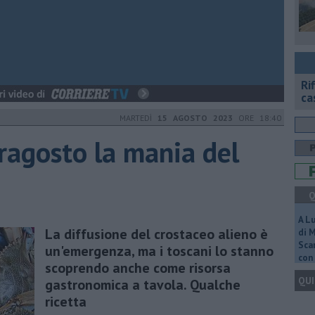
Ri
ca
MARTEDÌ
15 AGOSTO 2023
ORE 18:40
ragosto la mania del
Q
A L
La diffusione del crostaceo alieno è
di 
Scar
un'emergenza, ma i toscani lo stanno
con 
scoprendo anche come risorsa
QUI
gastronomica a tavola. Qualche
ricetta