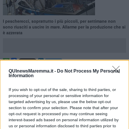
I pescherecci, soprattutto i più piccoli, per settimane non
sono riusciti a uscire in mare. Allarme per la produzione che si
è azzerata
TOSCANA —
Pesca toscana in crisi a causa degli eventi meteo
QUInewsMaremma.it -
Do Not Process My Personal
estremi, con
condizioni del mare proibitive per i pescherecci
e
Information
in particolare per le imbarcazioni più piccole: a lanciare l'allarme è
Federagripesca Confcooperative Toscana, col suo presidente
If you wish to opt-out of the sale, sharing to third parties, or
Andrea Bartoli che accende i riflettori su una situazione che ormai
processing of your personal or sensitive information for
si protrae da settimane per non dire da mesi.
targeted advertising by us, please use the below opt-out
“Per il settore pesca
i danni sono continui
, anche l'ultima
section to confirm your selection. Please note that after your
mareggiata
ci ha creato problemi. Il fatto è che noi dal 19 Ottobre
opt-out request is processed you may continue seeing
non riusciamo più a lavorare
: le condizioni meteo sono estreme,
interest-based ads based on personal information utilized by
la produzione è azzerata
. Le barche più piccole non vanno in
us or personal information disclosed to third parties prior to