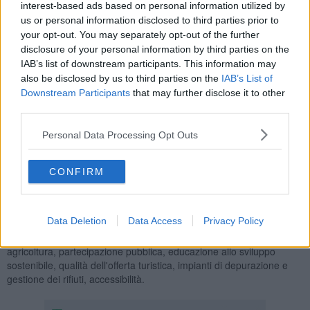
interest-based ads based on personal information utilized by
us or personal information disclosed to third parties prior to
your opt-out. You may separately opt-out of the further
disclosure of your personal information by third parties on the
I risultati del
programma nazionale della Fee
(Foundation for
IAB’s list of downstream participants. This information may
Environmental Education, la stessa organizzazione che rilascia nel
also be disclosed by us to third parties on the
IAB’s List of
mondo le Bandiera Blu per le località costiere) sono stati presentati
Downstream Participants
that may further disclose it to other
oggi a Roma, presso la sala convegni del Cnr.
third parties.
In Italia sono stati assegnati
97
riconoscimenti, in netta crescita
rispetto ai 75
dello scorso anno. Il record è andato al
Piemonte
che
Personal Data Processing Opt Outs
ha ottenuto 22 Spighe Verdi. A seguire la
Calabria
(11 località
premiate) e poi
Marche
e
Campania
(9). La Toscana, che lo
CONFIRM
scorso anno occupava il terzo gradino del podio, scivola al sesto
posto anche dopo
Umbria
(8) e
Lazio
(7).
Le Spighe Verdi vengono assegnate ai comuni rurali secondo
Data Deletion
Data Access
Privacy Policy
alcuni
indicatori
come corretto uso del suolo, presenza di
produzioni agricole tipiche, sostenibilità e innovazione in
agricoltura, partecipazione pubblica, educazione allo sviluppo
sostenibile, qualità dell'offerta turistica, impianti di depurazione e
gestione dei rifiuti, accessibilità.