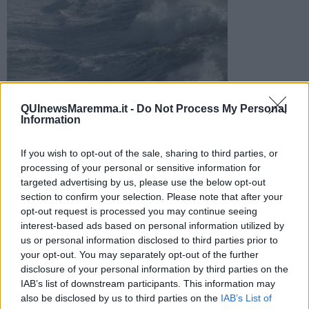
Una luce intermittente tra le onde aveva fatto pensare ad un
QUInewsMaremma.it -
Do Not Process My Personal
kitesurfer in difficoltà nel mare in burrasca. E' stato un falso
Information
allarme
If you wish to opt-out of the sale, sharing to third parties, or
processing of your personal or sensitive information for
targeted advertising by us, please use the below opt-out
section to confirm your selection. Please note that after your
opt-out request is processed you may continue seeing
CASTIGLIONE DELLA PESCAIA —
Una luce intermittente tra le
interest-based ads based on personal information utilized by
onde aveva fatto pensare ad un kitesurfer in difficoltà nel mare in
us or personal information disclosed to third parties prior to
burrasca e così erano scattate le ricerche che hanno visto
your opt-out. You may separately opt-out of the further
l'intervento di guardia costiera e vigili del fuoco.
disclosure of your personal information by third parties on the
A lanciare l'allarme, lunedì scorso, erano state alcune persone che,
IAB’s list of downstream participants. This information may
dalla spiaggia, avevano notato una luce tra le onde. Nel dubbio che
also be disclosed by us to third parties on the
IAB’s List of
potesse trattarsi di una richiesta di soccorso, nel tratto di mare