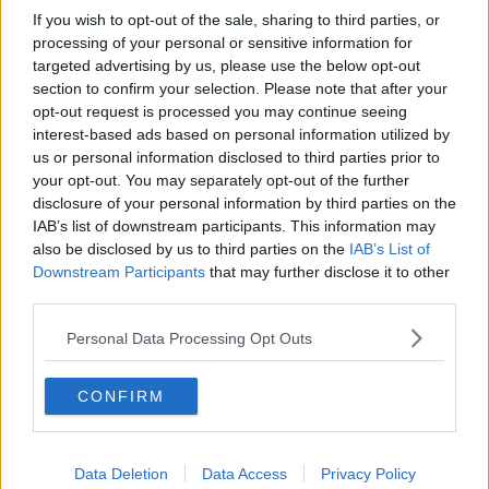
Al Giglio tamponi Covid rinviati per il maltempo
If you wish to opt-out of the sale, sharing to third parties, or
processing of your personal or sensitive information for
Screening studenti al via, scuole ancora chiuse
targeted advertising by us, please use the below opt-out
section to confirm your selection. Please note that after your
Caldaia e infissi nuovi alla scuola dell'infanzia
opt-out request is processed you may continue seeing
interest-based ads based on personal information utilized by
Insegnanti di ginnastica, concorso con posti
us or personal information disclosed to third parties prior to
anche in Toscana
your opt-out. You may separately opt-out of the further
Ecco i bandi per assumere 30mila docenti
disclosure of your personal information by third parties on the
IAB’s list of downstream participants. This information may
Via al concorso per docenti, in Toscana oltre
also be disclosed by us to third parties on the
IAB’s List of
29mila candidati
Downstream Participants
that may further disclose it to other
Dieci anni di Ri-creazione con Sei Toscana
third parties.
Personal Data Processing Opt Outs
Seif, le Blue Schools conquistano l'Arcipelago
A scuola è già ora di "Ri-creazione"
CONFIRM
Gli studenti ripuliscono il parco giochi
Data Deletion
Data Access
Privacy Policy
Il premio in memoria delle vittime dell'alluvione