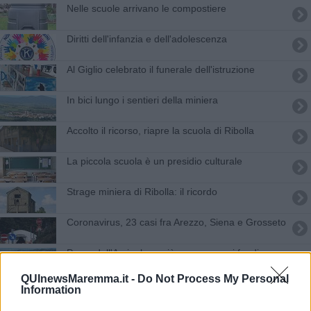
Nelle scuole arrivano le compostiere
Diritti dell'infanzia e dell'adolescenza
Al Giglio celebrato il funerale dell'istruzione
In bici lungo i sentieri della miniera
Accolto il ricorso, riapre la scuola di Ribolla
La piccola scuola è un presidio culturale
Strage miniera di Ribolla: il ricordo
Coronavirus, 23 casi fra Arezzo, Siena e Grosseto
Parco dell'Arcipelago più green, ecco i fondi
QUInewsMaremma.it -
Do Not Process My Personal
Covid, chiusura scuole prorogata al Giglio
Information