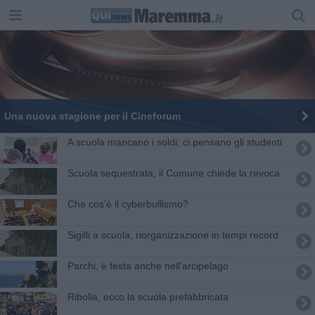
Una nuova stagione per il Cineforum
A scuola mancano i soldi, ci pensano gli studenti
Scuola sequestrata, il Comune chiede la revoca
Che cos’è il cyberbullismo?
Sigilli a scuola, riorganizzazione in tempi record
Parchi, è festa anche nell'arcipelago
Ribolla, ecco la scuola prefabbricata