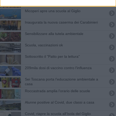
Micoperi apre una scuola al Giglio
Inaugurata la nuova caserma dei Carabinieri
Sensibilizzare alla tutela ambientale
Scuola, vaccinazioni ok
Sottoscritto il "Patto per la lettura"
209mila dosi di vaccino contro l'influenza
Sei Toscana porta l'educazione ambientale a
casa
Roccastrada amplia l’orario delle scuole
Alunne positive al Covid, due classi a casa
Covid, riapre la scuola all'Isola del Giglio