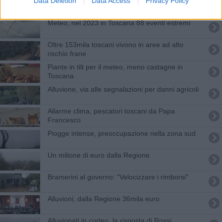
Data Deletion
Data Access
Privacy Policy
Sempre in aiuto, riconoscimento a 1.790 volontari
di Protezione civile
Meteo, nel 2023 in Toscana 88 eventi estremi
Oltre 153mila toscani vivono in aree ad alto
rischio frane
Piante in tilt per il meteo, meno castagne in
Toscana
Alluvione, via alle segnalazioni per danni agricoli
Allarme clima, pescatori toscani da Papa
Francesco
Piogge intense, preoccupazione nella zona sud
​Un milione di euro dalla Regione
Bramerini al governo: "Velocizzare i rimborsi"
Alluvioni, dalla Regione 36mila euro
Alluvionati in corteo, la risposta di Rossi