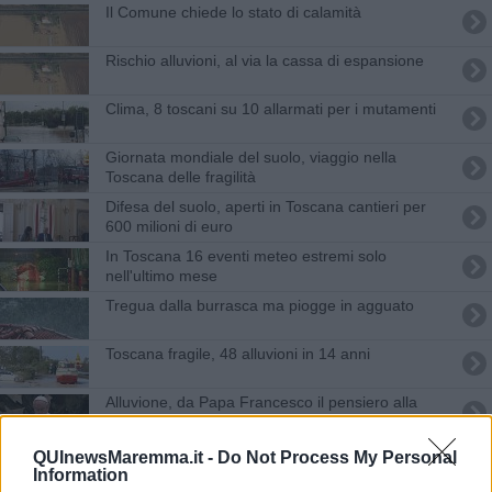
Il Comune chiede lo stato di calamità
Rischio alluvioni, al via la cassa di espansione
Clima, 8 toscani su 10 allarmati per i mutamenti
Giornata mondiale del suolo, viaggio nella
Toscana delle fragilità
Difesa del suolo, aperti in Toscana cantieri per
600 milioni di euro
In Toscana 16 eventi meteo estremi solo
nell'ultimo mese
Tregua dalla burrasca ma piogge in agguato
Toscana fragile, 48 alluvioni in 14 anni
Alluvione, da Papa Francesco il pensiero alla
Toscana
Rottamazione delle cartelle, ultima chiamata
QUInewsMaremma.it -
Do Not Process My Personal
Information