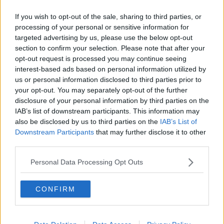
Rottamazione, ultimi giorni per pagare le prime
rate
If you wish to opt-out of the sale, sharing to third parties, or
Attrattiva e aperta al mondo, identikit della
processing of your personal or sensitive information for
Toscana
targeted advertising by us, please use the below opt-out
section to confirm your selection. Please note that after your
Riapre la Grosseto-Siena, il 20 si viaggia gratis
opt-out request is processed you may continue seeing
interest-based ads based on personal information utilized by
"Infrastrutture per attrarre investimenti"
us or personal information disclosed to third parties prior to
your opt-out. You may separately opt-out of the further
Alluvione, ponte Rattaiolo al via i lavori
disclosure of your personal information by third parties on the
IAB’s list of downstream participants. This information may
Le terme di Saturnia riaprono al pubblico
also be disclosed by us to third parties on the
IAB’s List of
Downstream Participants
that may further disclose it to other
Task force contro il rischio idrogeologico
third parties.
Alluvione, appaltati i lavori sull'Aurelia
Personal Data Processing Opt Outs
M5S, "Svolta decisiva per salvare il nostro mare"
CONFIRM
Un nuovo comandante per i vigili del fuoco