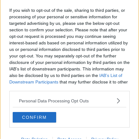
Un Protocollo di sostenibilità ambientale per i
diportisti
If you wish to opt-out of the sale, sharing to third parties, or
​Tutti gli eventi sotto il tendone di Porto Ercole
processing of your personal or sensitive information for
targeted advertising by us, please use the below opt-out
Dalla Maremma alla tv a colpi di talento
section to confirm your selection. Please note that after your
opt-out request is processed you may continue seeing
interest-based ads based on personal information utilized by
Torna la festa di Primavera
us or personal information disclosed to third parties prior to
your opt-out. You may separately opt-out of the further
Bilella indagato anche per un caso di morte del
disclosure of your personal information by third parties on the
76
IAB’s list of downstream participants. This information may
Set toscani per Sorrentino, Konchalovsky, I Medici
also be disclosed by us to third parties on the
IAB’s List of
Downstream Participants
that may further disclose it to other
In attesa della più bella del Granducato
third parties.
Sat presenta le sue novità per la Tirrenica
Personal Data Processing Opt Outs
Pino Daniele, procura indaga per omicidio
CONFIRM
colposo
Miss Toscana a Casciana Terme, stasera
l'elezione