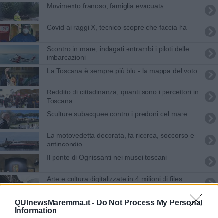
Movimento franoso, famiglia evacuata
Covid ai raggi X, tecnico scopre che faccia ha
Scontro in mare, indagati entrambi i piloti delle
imbarcazioni
La Toscana è sempre più blu - la mappa del voto
Reddito di cittadinanza, quanti sono i percettori in
Toscana
Sculture subacquee contro i predoni del mare
La motovedetta decorata, fa ricerca, soccorso e
antincendio
Il ponte di Ognissanti nei musei toscani
Arte e cultura digitalizzate in 4 milioni di files
Parco, "Matteo Arcenni nominato commissario"
QUInewsMaremma.it -
Do Not Process My Personal
Information