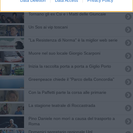
Data Deletion
Data Access
Privacy Policy
Tre candidati a sindaco per Orbetello
Tornano gli ex Csi e i Matti delle Giuncaie
Un Sos ai vip toscani
"La Resistenza di Norma" è la miglior web serie
Muore nel suo locale Giorgio Scarponi
Inizia la raccolta porta a porta a Giglio Porto
Greenpeace chiede il "Parco della Concordia"
Con la Paffetti parte la corsa alle primarie
La stagione teatrale di Roccastrada
Pino Daniele non morì a causa del trasporto a
Roma
Domenici segretario regionale Ugl