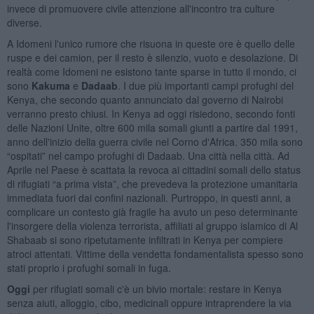
invece di promuovere civile attenzione all'incontro tra culture
diverse.
A Idomeni l'unico rumore che risuona in queste ore è quello delle
ruspe e dei camion, per il resto è silenzio, vuoto e desolazione. Di
realtà come Idomeni ne esistono tante sparse in tutto il mondo, ci
sono
Kakuma
e
Dadaab
. I due più importanti campi profughi del
Kenya, che secondo quanto annunciato dal governo di Nairobi
verranno presto chiusi. In Kenya ad oggi risiedono, secondo fonti
delle Nazioni Unite, oltre 600 mila somali giunti a partire dal 1991,
anno dell'inizio della guerra civile nel Corno d'Africa. 350 mila sono
“ospitati” nel campo profughi di Dadaab. Una città nella città. Ad
Aprile nel Paese è scattata la revoca ai cittadini somali dello status
di rifugiati “a prima vista”, che prevedeva la protezione umanitaria
immediata fuori dai confini nazionali. Purtroppo, in questi anni, a
complicare un contesto già fragile ha avuto un peso determinante
l'insorgere della violenza terrorista, affiliati al gruppo islamico di Al
Shabaab si sono ripetutamente infiltrati in Kenya per compiere
atroci attentati. Vittime della vendetta fondamentalista spesso sono
stati proprio i profughi somali in fuga.
Oggi
per rifugiati somali c'è un bivio mortale: restare in Kenya
senza aiuti, alloggio, cibo, medicinali oppure intraprendere la via