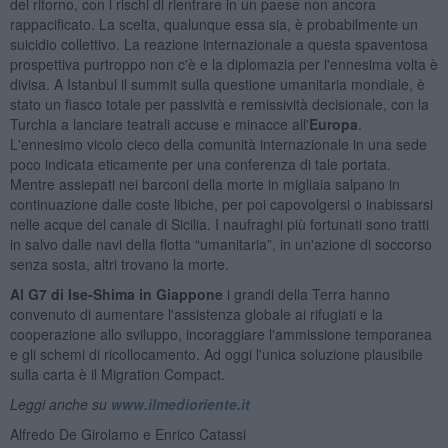
del ritorno, con i rischi di rientrare in un paese non ancora
rappacificato. La scelta, qualunque essa sia, è probabilmente un
suicidio collettivo. La reazione internazionale a questa spaventosa
prospettiva purtroppo non c'è e la diplomazia per l'ennesima volta è
divisa. A Istanbul il summit sulla questione umanitaria mondiale, è
stato un fiasco totale per passività e remissività decisionale, con la
Turchia a lanciare teatrali accuse e minacce all'
Europa
.
L'ennesimo vicolo cieco della comunità internazionale in una sede
poco indicata eticamente per una conferenza di tale portata.
Mentre assiepati nei barconi della morte in migliaia salpano in
continuazione dalle coste libiche, per poi capovolgersi o inabissarsi
nelle acque del canale di Sicilia. I naufraghi più fortunati sono tratti
in salvo dalle navi della flotta “umanitaria”, in un'azione di soccorso
senza sosta, altri trovano la morte.
Al G7 di Ise-Shima in Giappone
i grandi della Terra hanno
convenuto di aumentare l'assistenza globale ai rifugiati e la
cooperazione allo sviluppo, incoraggiare l'ammissione temporanea
e gli schemi di ricollocamento. Ad oggi l'unica soluzione plausibile
sulla carta è il Migration Compact.
Leggi anche su
www.ilmedioriente.it
Alfredo De Girolamo e Enrico Catassi