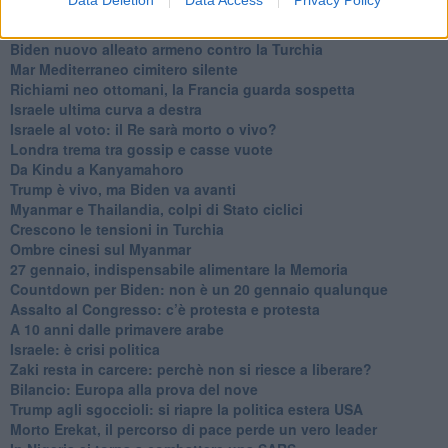
Data Deletion
Data Access
Privacy Policy
Niente di nuovo in Medioriente
La forza di Boris Johnson
Biden nuovo alleato armeno contro la Turchia
Mar Mediterraneo cimitero silente
Richiami neo ottomani, la Francia guarda sospetta
Israele ultima curva a destra
Israele al voto: il Re sarà morto o vivo?
Londra trema tra gossip e casse vuote
Da Kindu a Kanyamahoro
Trump è vivo, ma Biden va avanti
Myanmar e Thailandia, colpi di Stato ciclici
Crescono le tensioni in Turchia
Ombre cinesi sul Myanmar
27 gennaio, indispensabile alimentare la Memoria
Countdown per Biden: non è un 20 gennaio qualunque
Assalto al Congresso: c’è protesta e protesta
A 10 anni dalle primavere arabe
Israele: è crisi politica
Zaki resta in carcere: perchè non si riesce a liberare?
Bilancio: Europa alla prova del nove
Trump agli sgoccioli: si riapre la politica estera USA
Morto Erekat, il percorso di pace perde un vero leader