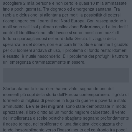
accogliere 2 mila persone e non certo le quasi 10 mila ammassate
fino a pochi giorni fa. Tra degrado ed emergenza sanitaria. Tra
rabbia e delusione, si allontana per molti la possibilità di potersi
ricongiungere con i parenti nel Nord Europa. Con rassegnazione in
molti sono saliti sui pullman destinazione
Salonicco
, ad attenderli i
centri di identificazione, altri invece si sono mossi con mezzi di
fortuna sparpagliandosi nel nord della Grecia. Il viaggio della
speranza, e del dolore, non è ancora finito. Se è unanime il giudizio
per cui Idomeni andava chiuso, il problema di fondo resta: Idomeni
è esistito, è inutile nasconderlo. E il problema dei profughi è tutt'ora
un' emergenza drammaticamente in essere.
Sfortunatamente le barriere hanno vinto, segnando uno dei
momenti più cupi della storia dell'Europa contemporanea. Il grido di
tormento di migliaia di persone in fuga da guerre e povertà è stato
ammutolito.
Le vite dei migranti
sono state demonizzate in modo
sprezzante, il loro diritto ad un mondo migliore calpestato. Il vento
dell'intolleranza e scelte politiche sbagliate segnano profondamente
il nostro tempo, nel proliferare di una dialettica ideologizzata che
tende inesorabilmente verso l'inasprimento del confronto tra popoli,