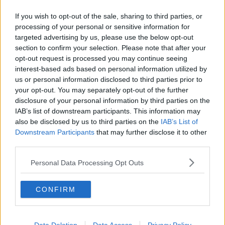
Capitol Hill un anno dopo
If you wish to opt-out of the sale, sharing to third parties, or
Desmond Tutu "la voce dei senza voce"
processing of your personal or sensitive information for
Natale da incubo per Boris Johnson
targeted advertising by us, please use the below opt-out
La questione Ucraina
Cipro, un ponte dove si mischiano le culture
section to confirm your selection. Please note that after your
Una vigilia di Natale per un nuovo Rais
opt-out request is processed you may continue seeing
La questione israelo-palestinese ignorata dal G20
interest-based ads based on personal information utilized by
Erdogan continua a sfidare l'Occidente
us or personal information disclosed to third parties prior to
Libano, collasso economico e guerra civile
your opt-out. You may separately opt-out of the further
Johnson, da Trump a Biden alla Brexit
disclosure of your personal information by third parties on the
L'AUKUS e il Quad
IAB’s list of downstream participants. This information may
Biden, primo presidente USA non in guerra
also be disclosed by us to third parties on the
IAB’s List of
Papa Bergoglio vedrà Viktor Orbán
Downstream Participants
that may further disclose it to other
Bennet, un giorno in attesa di Biden
third parties.
Il ritorno dei talebani
​La lenta agonia del Libano
Personal Data Processing Opt Outs
Sudafrica, è allarme alimentare
Usa di nuovo al centro della geopolitica internazionale
L’appuntamento di Israele con il cambiamento
CONFIRM
La farsa delle elezioni in Siria
In Medioriente non ci sono favole, solo realtà
Biden chiama ma Netanyahu non risponde