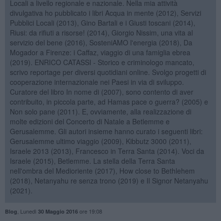
Locali a livello regionale e nazionale. Nella mia attività
divulgativa ho pubblicato i libri Acqua in mente (2012), Servizi
Pubblici Locali (2013), Gino Bartali e i Giusti toscani (2014),
Riusi: da rifiuti a risorse! (2014), Giorgio Nissim, una vita al
servizio del bene (2016), SosteniAMO l'energia (2018), Da
Mogador a Firenze: i Caffaz, viaggio di una famiglia ebrea
(2019). ENRICO CATASSI - Storico e criminologo mancato,
scrivo reportage per diversi quotidiani online. Svolgo progetti di
cooperazione internazionale nei Paesi in via di sviluppo.
Curatore del libro In nome di (2007), sono contento di aver
contribuito, in piccola parte, ad Hamas pace o guerra? (2005) e
Non solo pane (2011). E, ovviamente, alla realizzazione di
molte edizioni del Concerto di Natale a Betlemme e
Gerusalemme. Gli autori insieme hanno curato i seguenti libri:
Gerusalemme ultimo viaggio (2009), Kibbutz 3000 (2011),
Israele 2013 (2013), Francesco in Terra Santa (2014). Voci da
Israele (2015), Betlemme. La stella della Terra Santa
nell'ombra del Medioriente (2017), How close to Bethlehem
(2018), Netanyahu re senza trono (2019) e Il Signor Netanyahu
(2021).
,
Lunedì
ore 19:08
Blog
30 Maggio 2016