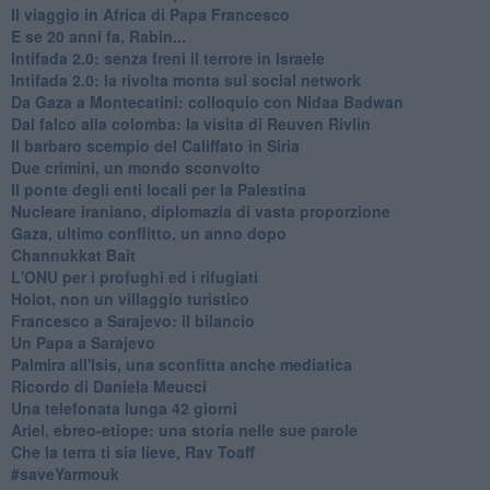
Il viaggio in Africa di Papa Francesco
E se 20 anni fa, Rabin...
Intifada 2.0: senza freni il terrore in Israele
Intifada 2.0: la rivolta monta sui social network
Da Gaza a Montecatini: colloquio con Nidaa Badwan
Dal falco alla colomba: la visita di Reuven Rivlin
Il barbaro scempio del Califfato in Siria
Due crimini, un mondo sconvolto
Il ponte degli enti locali per la Palestina
Nucleare iraniano, diplomazia di vasta proporzione
Gaza, ultimo conflitto, un anno dopo
Channukkat Bait
L'ONU per i profughi ed i rifugiati
Holot, non un villaggio turistico
Francesco a Sarajevo: il bilancio
Un Papa a Sarajevo
Palmira all'Isis, una sconfitta anche mediatica
Ricordo di Daniela Meucci
​Una telefonata lunga 42 giorni
​Ariel, ebreo-etiope: una storia nelle sue parole
Che la terra ti sia lieve, Rav Toaff
​#saveYarmouk