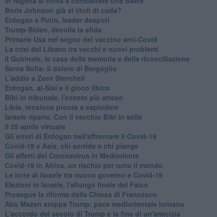
In Nigeria si torna a combattere una SARS
Boris Johnson già ai titoli di coda?
Erdogan e Putin, leader despoti
Trump-Biden, decolla la sfida
Primarie Usa nel segno del vaccino anti-Covid
La crisi del Libano tra vecchi e nuovi problemi
Il Quirinale, la casa della memoria e della riconciliazione
Santa Sofia: il dolore di Bergoglio
L'addio a ​Zeev Sternhell
Erdogan, al-Sisi e il gioco libico
Bibi in tribunale, l'evento più atteso
Libia, tensione pronta a esplodere
Israele riparte. Con il vecchio Bibi in sella
Il 25 aprile virtuale
Gli errori di Erdogan nell'affrontare il Covid-19
Covid-19 e Asia, chi sorride e chi piange
Gli effetti del Coronavirus in Medioriente
Covid-19 in Africa, un rischio per tutto il mondo
Le lotte di Israele tra nuovo governo e Covid-19
Elezioni in Israele, l'allungo finale del Falco
Prosegue la riforma della Chiesa di Francesco
Abu Mazen stoppa Trump: pace mediorientale lontana
L'accordo del secolo di Trump e la fine di un'amicizia